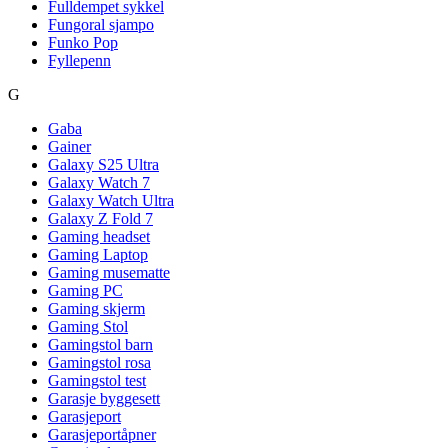
Fulldempet sykkel
Fungoral sjampo
Funko Pop
Fyllepenn
G
Gaba
Gainer
Galaxy S25 Ultra
Galaxy Watch 7
Galaxy Watch Ultra
Galaxy Z Fold 7
Gaming headset
Gaming Laptop
Gaming musematte
Gaming PC
Gaming skjerm
Gaming Stol
Gamingstol barn
Gamingstol rosa
Gamingstol test
Garasje byggesett
Garasjeport
Garasjeportåpner