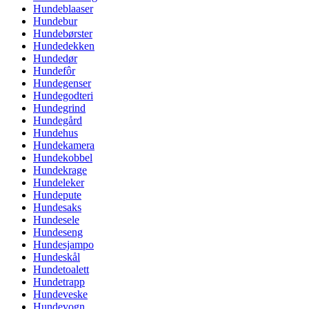
Hundeblaaser
Hundebur
Hundebørster
Hundedekken
Hundedør
Hundefôr
Hundegenser
Hundegodteri
Hundegrind
Hundegård
Hundehus
Hundekamera
Hundekobbel
Hundekrage
Hundeleker
Hundepute
Hundesaks
Hundesele
Hundeseng
Hundesjampo
Hundeskål
Hundetoalett
Hundetrapp
Hundeveske
Hundevogn