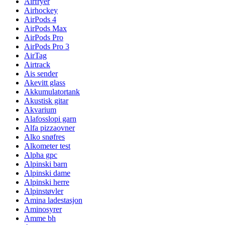
Airfryer
Airhockey
AirPods 4
AirPods Max
AirPods Pro
AirPods Pro 3
AirTag
Airtrack
Ais sender
Akevitt glass
Akkumulatortank
Akustisk gitar
Akvarium
Alafosslopi garn
Alfa pizzaovner
Alko snøfres
Alkometer test
Alpha gpc
Alpinski barn
Alpinski dame
Alpinski herre
Alpinstøvler
Amina ladestasjon
Aminosyrer
Amme bh