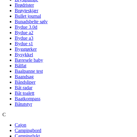
Brødrister
Brøyteskjær
Bullet journal
Bunadsbelte sølv
Bydue 3.0d
Bydue a2
Bydue a3
Bydue s1
Byggtørker
Bysykkel
Bæresele baby
Bålfat
Baalpanne test
Baandsag
Båndsliper
Båt radar
Båt toalett
Baatkompass
Båtutstyr
C
Cajon
Campingbord
Campinglykt