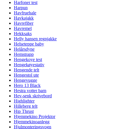
Harfoner test
Harpun
Havfruehale
Havkajakk
Havrefiber
Havremel
Hekksaks
Helly hansen regnjakke
Helseteppe baby
Helårsdyne
Hemstrapp
Hengekoye test
Hengekøyestativ
Hengende telt
Hengestol ute
Hengevugge
Hero 13 Black
Hestra votter barn
Hev-senk skrivebord
Highlighter
Hilleberg telt
Hip Thrust
Hjemmekino Projektor
Hjemmekinoanlegg
Hjulmonteringsvogn