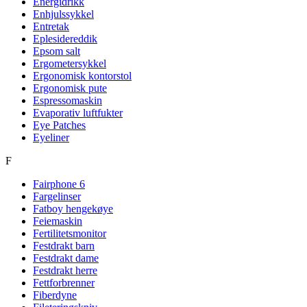
Energidrikk
Enhjulssykkel
Entretak
Eplesidereddik
Epsom salt
Ergometersykkel
Ergonomisk kontorstol
Ergonomisk pute
Espressomaskin
Evaporativ luftfukter
Eye Patches
Eyeliner
F
Fairphone 6
Fargelinser
Fatboy hengekøye
Feiemaskin
Fertilitetsmonitor
Festdrakt barn
Festdrakt dame
Festdrakt herre
Fettforbrenner
Fiberdyne