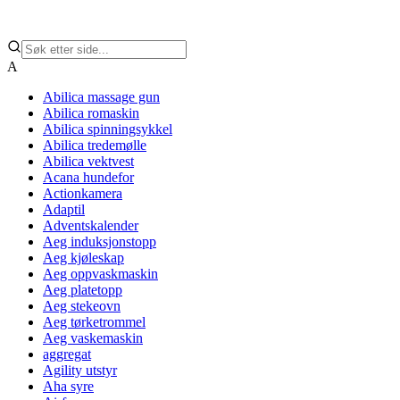
A
Abilica massage gun
Abilica romaskin
Abilica spinningsykkel
Abilica tredemølle
Abilica vektvest
Acana hundefor
Actionkamera
Adaptil
Adventskalender
Aeg induksjonstopp
Aeg kjøleskap
Aeg oppvaskmaskin
Aeg platetopp
Aeg stekeovn
Aeg tørketrommel
Aeg vaskemaskin
aggregat
Agility utstyr
Aha syre