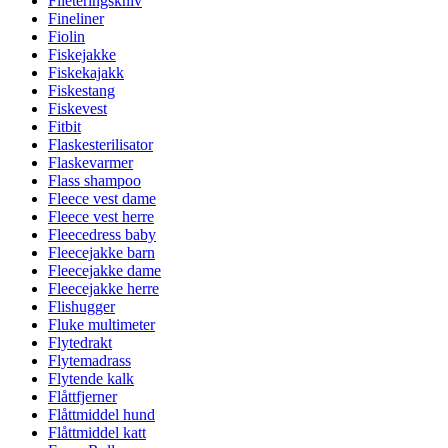
Fileteringskniv
Fineliner
Fiolin
Fiskejakke
Fiskekajakk
Fiskestang
Fiskevest
Fitbit
Flaskesterilisator
Flaskevarmer
Flass shampoo
Fleece vest dame
Fleece vest herre
Fleecedress baby
Fleecejakke barn
Fleecejakke dame
Fleecejakke herre
Flishugger
Fluke multimeter
Flytedrakt
Flytemadrass
Flytende kalk
Flåttfjerner
Flåttmiddel hund
Flåttmiddel katt