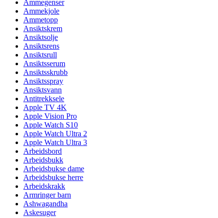
Ammegenser
Ammekjole
Ammetopp
Ansiktskrem
Ansiktsolje
Ansiktsrens
Ansiktsrull
Ansiktsserum
Ansiktsskrubb
Ansiktsspray
Ansiktsvann
Antitrekksele
Apple TV 4K
Apple Vision Pro
Apple Watch S10
Apple Watch Ultra 2
Apple Watch Ultra 3
Arbeidsbord
Arbeidsbukk
Arbeidsbukse dame
Arbeidsbukse herre
Arbeidskrakk
Armringer barn
Ashwagandha
Askesuger