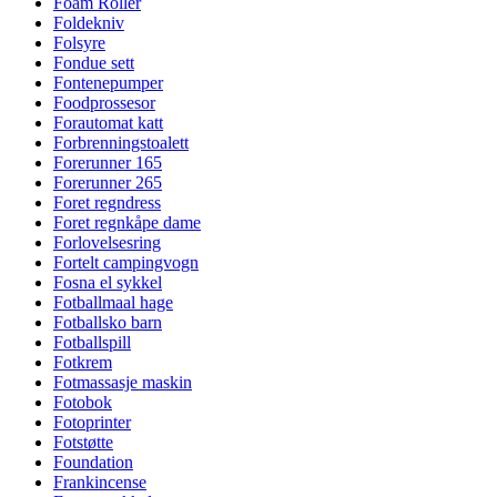
Foam Roller
Foldekniv
Folsyre
Fondue sett
Fontenepumper
Foodprossesor
Forautomat katt
Forbrenningstoalett
Forerunner 165
Forerunner 265
Foret regndress
Foret regnkåpe dame
Forlovelsesring
Fortelt campingvogn
Fosna el sykkel
Fotballmaal hage
Fotballsko barn
Fotballspill
Fotkrem
Fotmassasje maskin
Fotobok
Fotoprinter
Fotstøtte
Foundation
Frankincense