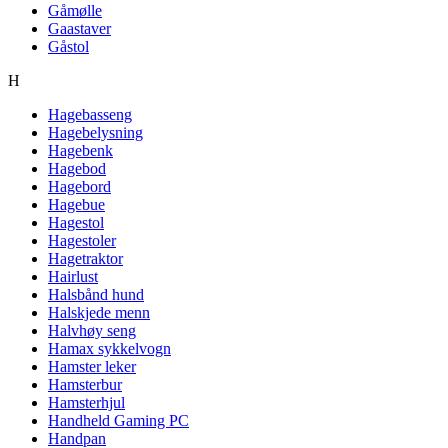
Gåmølle
Gaastaver
Gåstol
H
Hagebasseng
Hagebelysning
Hagebenk
Hagebod
Hagebord
Hagebue
Hagestol
Hagestoler
Hagetraktor
Hairlust
Halsbånd hund
Halskjede menn
Halvhøy seng
Hamax sykkelvogn
Hamster leker
Hamsterbur
Hamsterhjul
Handheld Gaming PC
Handpan