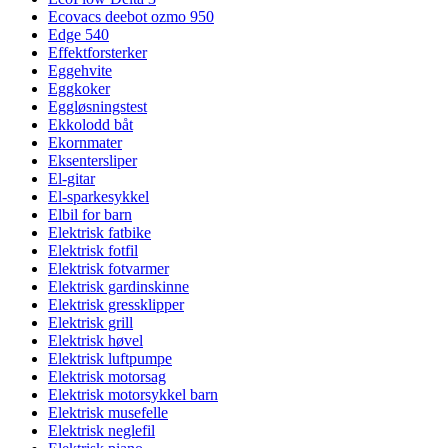
Ecovacs deebot ozmo 950
Edge 540
Effektforsterker
Eggehvite
Eggkoker
Eggløsningstest
Ekkolodd båt
Ekornmater
Eksentersliper
El-gitar
El-sparkesykkel
Elbil for barn
Elektrisk fatbike
Elektrisk fotfil
Elektrisk fotvarmer
Elektrisk gardinskinne
Elektrisk gressklipper
Elektrisk grill
Elektrisk høvel
Elektrisk luftpumpe
Elektrisk motorsag
Elektrisk motorsykkel barn
Elektrisk musefelle
Elektrisk neglefil