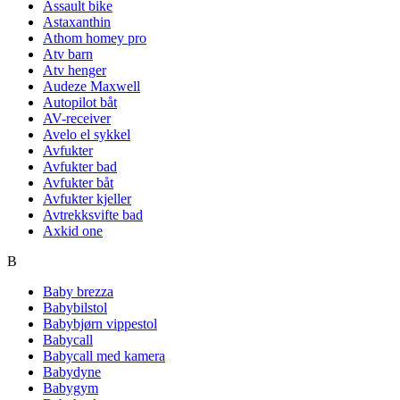
Assault bike
Astaxanthin
Athom homey pro
Atv barn
Atv henger
Audeze Maxwell
Autopilot båt
AV-receiver
Avelo el sykkel
Avfukter
Avfukter bad
Avfukter båt
Avfukter kjeller
Avtrekksvifte bad
Axkid one
B
Baby brezza
Babybilstol
Babybjørn vippestol
Babycall
Babycall med kamera
Babydyne
Babygym