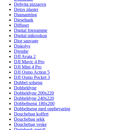
Delivita pizzaovn
Detox plaster
Diamantring
Dieseltank
Diffuser
Digital fotoramme
Digital mikroskop
Dior sauvage
Diskolys
Djembe
DJI Avata 2
DJI Mavic 4 Pro
DJI Mini 4 Pro
DJI Osmo Action 5
DJI Osmo Pocket 3
Dobbel solseng
Dobbeldyne
Dobbeldyne 200x220
Dobbeldyne 240x220
Dobbeltseng 180x200
Dobbeltseng med oppbevaring
Douchebag koffert
Douchebag sekk
Douchebag veske
Dreiebenk metall