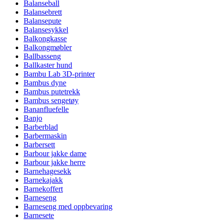
Balanseball
Balansebrett
Balansepute
Balansesykkel
Balkongkasse
Balkongmøbler
Ballbasseng
Ballkaster hund
Bambu Lab 3D-printer
Bambus dyne
Bambus putetrekk
Bambus sengetøy
Bananfluefelle
Banjo
Barberblad
Barbermaskin
Barbersett
Barbour jakke dame
Barbour jakke herre
Barnehagesekk
Barnekajakk
Barnekoffert
Barneseng
Barneseng med oppbevaring
Barnesete