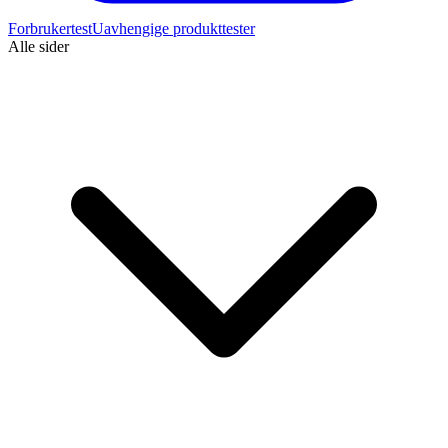
Forbrukertest
Uavhengige produkttester
Alle sider