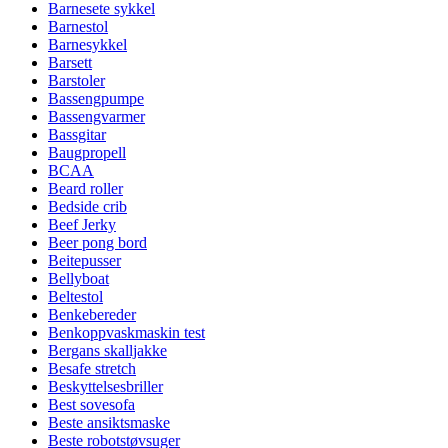
Barnesete sykkel
Barnestol
Barnesykkel
Barsett
Barstoler
Bassengpumpe
Bassengvarmer
Bassgitar
Baugpropell
BCAA
Beard roller
Bedside crib
Beef Jerky
Beer pong bord
Beitepusser
Bellyboat
Beltestol
Benkebereder
Benkoppvaskmaskin test
Bergans skalljakke
Besafe stretch
Beskyttelsesbriller
Best sovesofa
Beste ansiktsmaske
Beste robotstøvsuger