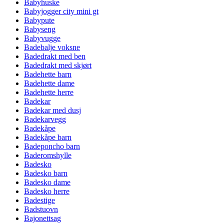
Babyhuske
Babyjogger city mini gt
Babypute
Babyseng
Babyvugge
Badebalje voksne
Badedrakt med ben
Badedrakt med skjørt
Badehette barn
Badehette dame
Badehette herre
Badekar
Badekar med dusj
Badekarvegg
Badekåpe
Badekåpe barn
Badeponcho barn
Baderomshylle
Badesko
Badesko barn
Badesko dame
Badesko herre
Badestige
Badstuovn
Bajonettsag