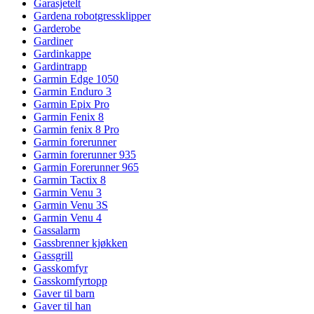
Garasjetelt
Gardena robotgressklipper
Garderobe
Gardiner
Gardinkappe
Gardintrapp
Garmin Edge 1050
Garmin Enduro 3
Garmin Epix Pro
Garmin Fenix 8
Garmin fenix 8 Pro
Garmin forerunner
Garmin forerunner 935
Garmin Forerunner 965
Garmin Tactix 8
Garmin Venu 3
Garmin Venu 3S
Garmin Venu 4
Gassalarm
Gassbrenner kjøkken
Gassgrill
Gasskomfyr
Gasskomfyrtopp
Gaver til barn
Gaver til han