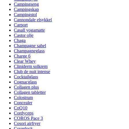
Campingseng
Campingskap
Campingstol
Cannondale elsykkel
Carport
Casall yogamatte
Castor olje
Chaga
Champagne sabel
Champagneglass
Charge 6
Clear Whey
Cliniderm solkrem
Club de nuit intense
Cocktailglass
Cognacglass
Collagen plus
Collagen tabletter
Colostrum
Concealer
CoQ10
Cordyceps
COROS Pace 3
Cosori airfryer
Coverlock