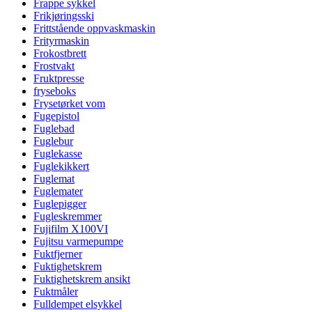
Frappe sykkel
Frikjøringsski
Frittstående oppvaskmaskin
Frityrmaskin
Frokostbrett
Frostvakt
Fruktpresse
fryseboks
Frysetørket vom
Fugepistol
Fuglebad
Fuglebur
Fuglekasse
Fuglekikkert
Fuglemat
Fuglemater
Fuglepigger
Fugleskremmer
Fujifilm X100VI
Fujitsu varmepumpe
Fuktfjerner
Fuktighetskrem
Fuktighetskrem ansikt
Fuktmåler
Fulldempet elsykkel