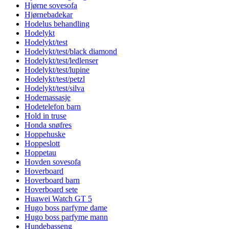
Hjørne sovesofa
Hjørnebadekar
Hodelus behandling
Hodelykt
Hodelykt/test
Hodelykt/test/black diamond
Hodelykt/test/ledlenser
Hodelykt/test/lupine
Hodelykt/test/petzl
Hodelykt/test/silva
Hodemassasje
Hodetelefon barn
Hold in truse
Honda snøfres
Hoppehuske
Hoppeslott
Hoppetau
Hovden sovesofa
Hoverboard
Hoverboard barn
Hoverboard sete
Huawei Watch GT 5
Hugo boss parfyme dame
Hugo boss parfyme mann
Hundebasseng