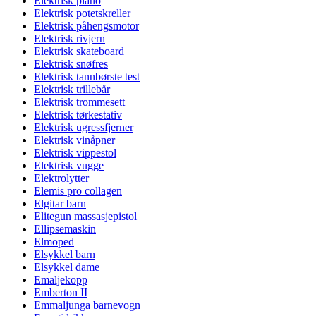
Elektrisk piano
Elektrisk potetskreller
Elektrisk påhengsmotor
Elektrisk rivjern
Elektrisk skateboard
Elektrisk snøfres
Elektrisk tannbørste test
Elektrisk trillebår
Elektrisk trommesett
Elektrisk tørkestativ
Elektrisk ugressfjerner
Elektrisk vinåpner
Elektrisk vippestol
Elektrisk vugge
Elektrolytter
Elemis pro collagen
Elgitar barn
Elitegun massasjepistol
Ellipsemaskin
Elmoped
Elsykkel barn
Elsykkel dame
Emaljekopp
Emberton II
Emmaljunga barnevogn