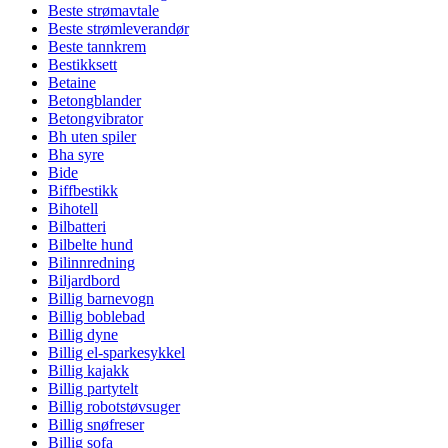
Beste strømavtale
Beste strømleverandør
Beste tannkrem
Bestikksett
Betaine
Betongblander
Betongvibrator
Bh uten spiler
Bha syre
Bide
Biffbestikk
Bihotell
Bilbatteri
Bilbelte hund
Bilinnredning
Biljardbord
Billig barnevogn
Billig boblebad
Billig dyne
Billig el-sparkesykkel
Billig kajakk
Billig partytelt
Billig robotstøvsuger
Billig snøfreser
Billig sofa