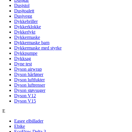
Dusjkar
Dusjstol
Dusjtoalett
Dusjvegg
Dykkebriller
Dykkerklokke
Dykkerlykt
Dykkermaske
Dykkermaske barn
Dykkermaske med styrke
Dykkpumpe
Dykksag
Dyne test
Dyson airwrap
Dyson hårføner
Dyson luftfukter
Dyson luftrenser
Dyson støvsuger
Dyson V12
Dyson V15
E
Easee elbillader
Ebike
EcoFlow Delta 3