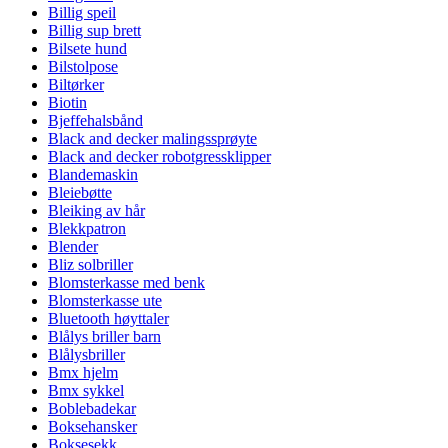
Billig speil
Billig sup brett
Bilsete hund
Bilstolpose
Biltørker
Biotin
Bjeffehalsbånd
Black and decker malingssprøyte
Black and decker robotgressklipper
Blandemaskin
Bleiebøtte
Bleiking av hår
Blekkpatron
Blender
Bliz solbriller
Blomsterkasse med benk
Blomsterkasse ute
Bluetooth høyttaler
Blålys briller barn
Blålysbriller
Bmx hjelm
Bmx sykkel
Boblebadekar
Boksehansker
Boksesekk