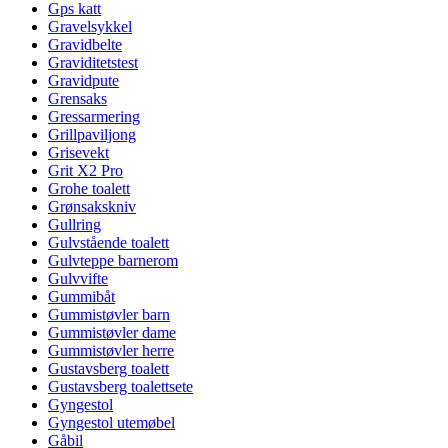
Gps katt
Gravelsykkel
Gravidbelte
Graviditetstest
Gravidpute
Grensaks
Gressarmering
Grillpaviljong
Grisevekt
Grit X2 Pro
Grohe toalett
Grønsakskniv
Gullring
Gulvstående toalett
Gulvteppe barnerom
Gulvvifte
Gummibåt
Gummistøvler barn
Gummistøvler dame
Gummistøvler herre
Gustavsberg toalett
Gustavsberg toalettsete
Gyngestol
Gyngestol utemøbel
Gåbil