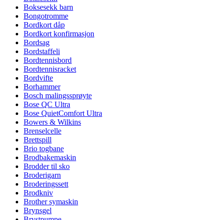
Boksesekk barn
Bongotromme
Bordkort dåp
Bordkort konfirmasjon
Bordsag
Bordstaffeli
Bordtennisbord
Bordtennisracket
Bordvifte
Borhammer
Bosch malingssprøyte
Bose QC Ultra
Bose QuietComfort Ultra
Bowers & Wilkins
Brenselcelle
Brettspill
Brio togbane
Brodbakemaskin
Brodder til sko
Broderigarn
Broderingssett
Brodkniv
Brother symaskin
Brynsgel
Brystpumpe