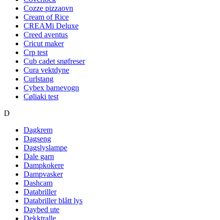
Cozze pizzaovn
Cream of Rice
CREAMi Deluxe
Creed aventus
Cricut maker
Crp test
Cub cadet snøfreser
Cura vektdyne
Curlstang
Cybex barnevogn
Cøliaki test
D
Dagkrem
Dagseng
Dagslyslampe
Dale garn
Dampkokere
Dampvasker
Dashcam
Databriller
Databriller blått lys
Daybed ute
Dekktralle