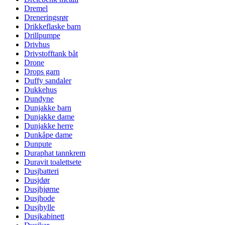
Dremel
Dreneringsrør
Drikkeflaske barn
Drillpumpe
Drivhus
Drivstofftank båt
Drone
Drops garn
Duffy sandaler
Dukkehus
Dundyne
Dunjakke barn
Dunjakke dame
Dunjakke herre
Dunkåpe dame
Dunpute
Duraphat tannkrem
Duravit toalettsete
Dusjbatteri
Dusjdør
Dusjhjørne
Dusjhode
Dusjhylle
Dusjkabinett