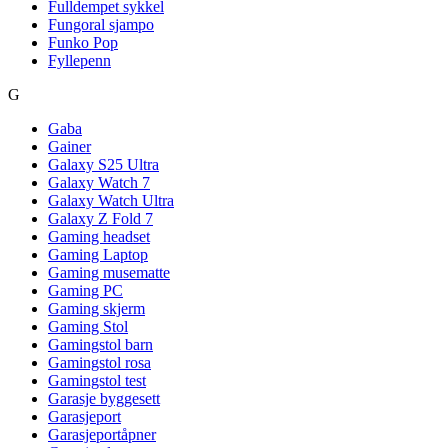
Fulldempet sykkel
Fungoral sjampo
Funko Pop
Fyllepenn
G
Gaba
Gainer
Galaxy S25 Ultra
Galaxy Watch 7
Galaxy Watch Ultra
Galaxy Z Fold 7
Gaming headset
Gaming Laptop
Gaming musematte
Gaming PC
Gaming skjerm
Gaming Stol
Gamingstol barn
Gamingstol rosa
Gamingstol test
Garasje byggesett
Garasjeport
Garasjeportåpner