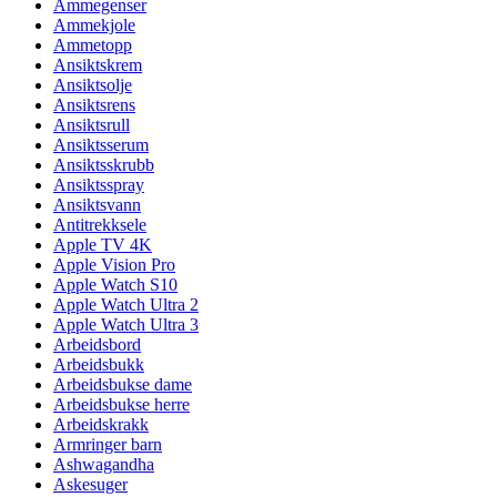
Ammegenser
Ammekjole
Ammetopp
Ansiktskrem
Ansiktsolje
Ansiktsrens
Ansiktsrull
Ansiktsserum
Ansiktsskrubb
Ansiktsspray
Ansiktsvann
Antitrekksele
Apple TV 4K
Apple Vision Pro
Apple Watch S10
Apple Watch Ultra 2
Apple Watch Ultra 3
Arbeidsbord
Arbeidsbukk
Arbeidsbukse dame
Arbeidsbukse herre
Arbeidskrakk
Armringer barn
Ashwagandha
Askesuger