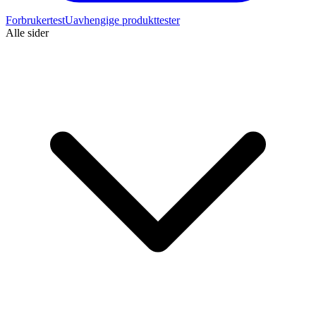
Forbrukertest
Uavhengige produkttester
Alle sider