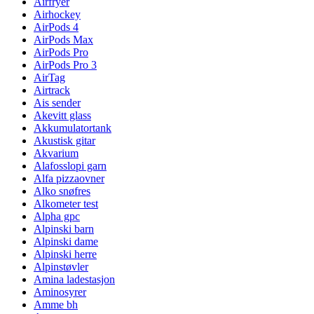
Airfryer
Airhockey
AirPods 4
AirPods Max
AirPods Pro
AirPods Pro 3
AirTag
Airtrack
Ais sender
Akevitt glass
Akkumulatortank
Akustisk gitar
Akvarium
Alafosslopi garn
Alfa pizzaovner
Alko snøfres
Alkometer test
Alpha gpc
Alpinski barn
Alpinski dame
Alpinski herre
Alpinstøvler
Amina ladestasjon
Aminosyrer
Amme bh