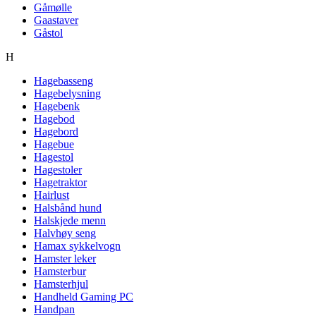
Gåmølle
Gaastaver
Gåstol
H
Hagebasseng
Hagebelysning
Hagebenk
Hagebod
Hagebord
Hagebue
Hagestol
Hagestoler
Hagetraktor
Hairlust
Halsbånd hund
Halskjede menn
Halvhøy seng
Hamax sykkelvogn
Hamster leker
Hamsterbur
Hamsterhjul
Handheld Gaming PC
Handpan