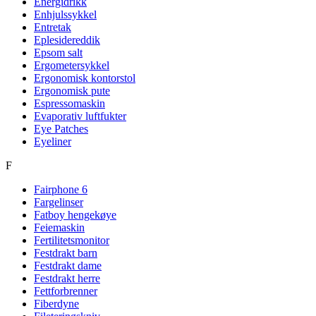
Energidrikk
Enhjulssykkel
Entretak
Eplesidereddik
Epsom salt
Ergometersykkel
Ergonomisk kontorstol
Ergonomisk pute
Espressomaskin
Evaporativ luftfukter
Eye Patches
Eyeliner
F
Fairphone 6
Fargelinser
Fatboy hengekøye
Feiemaskin
Fertilitetsmonitor
Festdrakt barn
Festdrakt dame
Festdrakt herre
Fettforbrenner
Fiberdyne