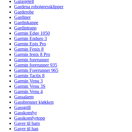
Garasjetelt
Gardena robotgressklipper
Garderobe
Gardiner
Gardinkappe
Gardintrapp
Garmin Edge 1050
Garmin Enduro 3
Garmin Epix Pro
Garmin Fenix 8
Garmin fenix 8 Pro
Garmin forerunner
Garmin forerunner 935
Garmin Forerunner 965
Garmin Tactix 8
Garmin Venu 3
Garmin Venu 3S
Garmin Venu 4
Gassalarm
Gassbrenner kjøkken
Gassgrill
Gasskomfyr
Gasskomfyrtopp
Gaver til barn
Gaver til han