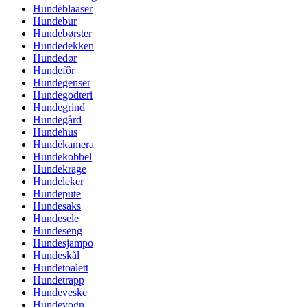
Hundeblaaser
Hundebur
Hundebørster
Hundedekken
Hundedør
Hundefôr
Hundegenser
Hundegodteri
Hundegrind
Hundegård
Hundehus
Hundekamera
Hundekobbel
Hundekrage
Hundeleker
Hundepute
Hundesaks
Hundesele
Hundeseng
Hundesjampo
Hundeskål
Hundetoalett
Hundetrapp
Hundeveske
Hundevogn