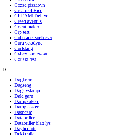
Cozze pizzaovn
Cream of Rice
CREAMi Deluxe
Creed aventus
Cricut maker
Crp test
Cub cadet snøfreser
Cura vektdyne
Curlstang
Cybex barnevogn
Cøliaki test
D
Dagkrem
Dagseng
Dagslyslampe
Dale garn
Dampkokere
Dampvasker
Dashcam
Databriller
Databriller blått lys
Daybed ute
Dekktralle