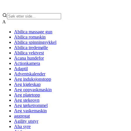
A
Abilica massage gun
Abilica romaskin
Abilica spinningsykkel
Abilica tredemølle
Abilica vektvest
Acana hundefor
Actionkamera
Adaptil
Adventskalender
Aeg induksjonstopp
Aeg kjøleskap
Aeg oppvaskmaskin
Aeg platetopp
Aeg stekeovn
Aeg tørketrommel
Aeg vaskemaskin
aggregat
Agility utstyr
Aha syre