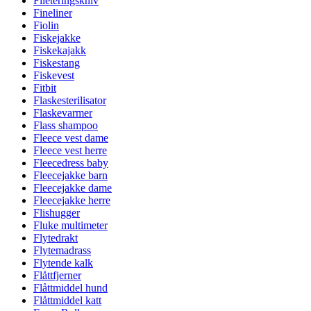
Fileteringskniv
Fineliner
Fiolin
Fiskejakke
Fiskekajakk
Fiskestang
Fiskevest
Fitbit
Flaskesterilisator
Flaskevarmer
Flass shampoo
Fleece vest dame
Fleece vest herre
Fleecedress baby
Fleecejakke barn
Fleecejakke dame
Fleecejakke herre
Flishugger
Fluke multimeter
Flytedrakt
Flytemadrass
Flytende kalk
Flåttfjerner
Flåttmiddel hund
Flåttmiddel katt