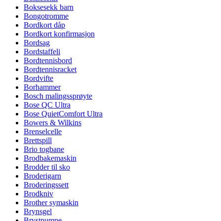
Boksesekk barn
Bongotromme
Bordkort dåp
Bordkort konfirmasjon
Bordsag
Bordstaffeli
Bordtennisbord
Bordtennisracket
Bordvifte
Borhammer
Bosch malingssprøyte
Bose QC Ultra
Bose QuietComfort Ultra
Bowers & Wilkins
Brenselcelle
Brettspill
Brio togbane
Brodbakemaskin
Brodder til sko
Broderigarn
Broderingssett
Brodkniv
Brother symaskin
Brynsgel
Brystpumpe