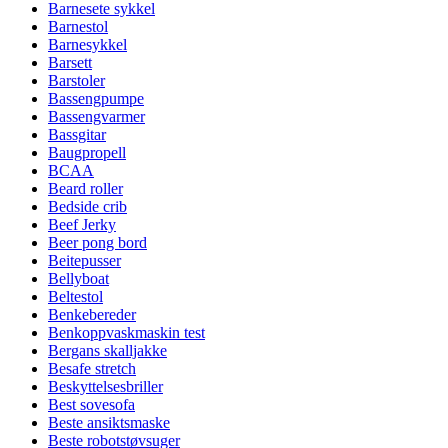
Barnesete sykkel
Barnestol
Barnesykkel
Barsett
Barstoler
Bassengpumpe
Bassengvarmer
Bassgitar
Baugpropell
BCAA
Beard roller
Bedside crib
Beef Jerky
Beer pong bord
Beitepusser
Bellyboat
Beltestol
Benkebereder
Benkoppvaskmaskin test
Bergans skalljakke
Besafe stretch
Beskyttelsesbriller
Best sovesofa
Beste ansiktsmaske
Beste robotstøvsuger