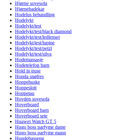
Hjørne sovesofa
Hjørnebadekar
Hodelus behandling
Hodelykt
Hodelykt/test
Hodelykt/test/black diamond
Hodelykt/test/ledlenser
Hodelykt/test/lupine
Hodelykt/test/petzl
Hodelykt/test/silva
Hodemassasje
Hodetelefon barn
Hold in truse
Honda snøfres
Hoppehuske
Hoppeslott
Hoppetau
Hovden sovesofa
Hoverboard
Hoverboard barn
Hoverboard sete
Huawei Watch GT 5
Hugo boss parfyme dame
Hugo boss parfyme mann
Hundebasseng