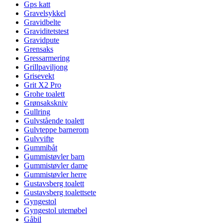
Gps katt
Gravelsykkel
Gravidbelte
Graviditetstest
Gravidpute
Grensaks
Gressarmering
Grillpaviljong
Grisevekt
Grit X2 Pro
Grohe toalett
Grønsakskniv
Gullring
Gulvstående toalett
Gulvteppe barnerom
Gulvvifte
Gummibåt
Gummistøvler barn
Gummistøvler dame
Gummistøvler herre
Gustavsberg toalett
Gustavsberg toalettsete
Gyngestol
Gyngestol utemøbel
Gåbil