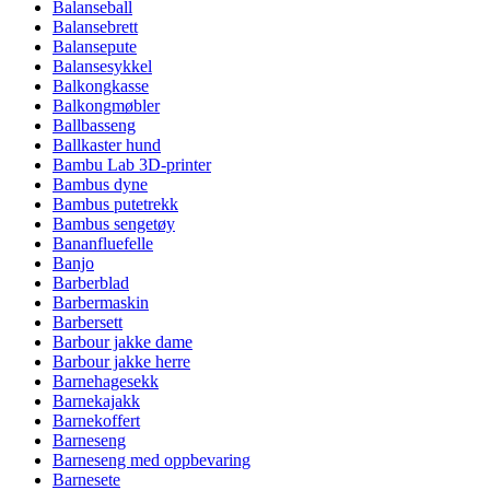
Balanseball
Balansebrett
Balansepute
Balansesykkel
Balkongkasse
Balkongmøbler
Ballbasseng
Ballkaster hund
Bambu Lab 3D-printer
Bambus dyne
Bambus putetrekk
Bambus sengetøy
Bananfluefelle
Banjo
Barberblad
Barbermaskin
Barbersett
Barbour jakke dame
Barbour jakke herre
Barnehagesekk
Barnekajakk
Barnekoffert
Barneseng
Barneseng med oppbevaring
Barnesete