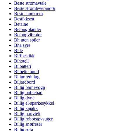
Beste strømavtale
Beste strømleverandør
Beste tannkrem
Bestikksett
Betaine
Betongblander
Betongvibrator
Bh uten spiler
Bha syre
Bide
Biffbestikk
Bihotell
Bilbatteri
Bilbelte hund
Bilinnredning
Biljardbord
Billig barnevogn
Billig boblebad
Billig dyne
Billig el-sparkesykkel
Billig kajakk
Billig partytelt
Billig robotstøvsuger
Billig snøfreser
Billig sofa