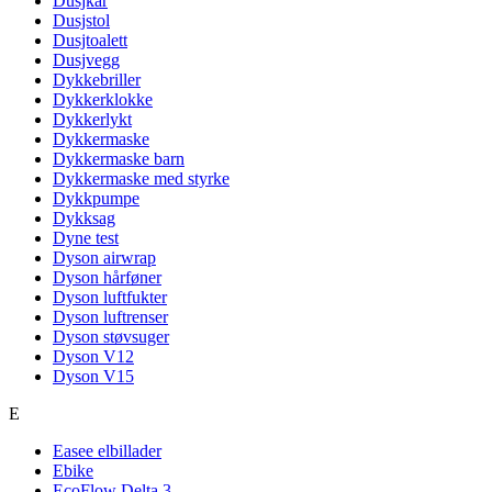
Dusjkar
Dusjstol
Dusjtoalett
Dusjvegg
Dykkebriller
Dykkerklokke
Dykkerlykt
Dykkermaske
Dykkermaske barn
Dykkermaske med styrke
Dykkpumpe
Dykksag
Dyne test
Dyson airwrap
Dyson hårføner
Dyson luftfukter
Dyson luftrenser
Dyson støvsuger
Dyson V12
Dyson V15
E
Easee elbillader
Ebike
EcoFlow Delta 3