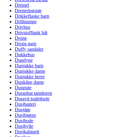
Dremel
Dreneringsrør
Drikkeflaske barn
Drillpumpe
Drivhus
Drivstofftank båt
Drone
Drops garn
Duffy sandaler
Dukkehus
Dundyne
Dunjakke barn
Dunjakke dame
Dunjakke herre
Dunkåpe dame
Dunpute
Duraphat tannkrem
Duravit toalettsete
Dusjbatteri
Dusjdør
Dusjhjørne
Dusjhode
Dusjhylle
Dusjkabinett