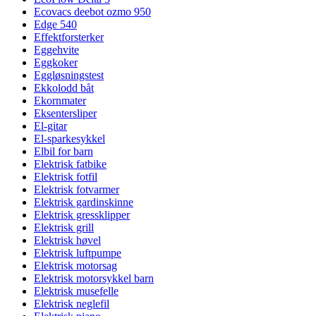
Ecovacs deebot ozmo 950
Edge 540
Effektforsterker
Eggehvite
Eggkoker
Eggløsningstest
Ekkolodd båt
Ekornmater
Eksentersliper
El-gitar
El-sparkesykkel
Elbil for barn
Elektrisk fatbike
Elektrisk fotfil
Elektrisk fotvarmer
Elektrisk gardinskinne
Elektrisk gressklipper
Elektrisk grill
Elektrisk høvel
Elektrisk luftpumpe
Elektrisk motorsag
Elektrisk motorsykkel barn
Elektrisk musefelle
Elektrisk neglefil