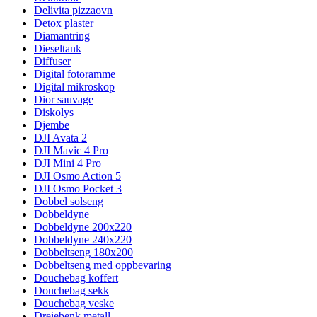
Delivita pizzaovn
Detox plaster
Diamantring
Dieseltank
Diffuser
Digital fotoramme
Digital mikroskop
Dior sauvage
Diskolys
Djembe
DJI Avata 2
DJI Mavic 4 Pro
DJI Mini 4 Pro
DJI Osmo Action 5
DJI Osmo Pocket 3
Dobbel solseng
Dobbeldyne
Dobbeldyne 200x220
Dobbeldyne 240x220
Dobbeltseng 180x200
Dobbeltseng med oppbevaring
Douchebag koffert
Douchebag sekk
Douchebag veske
Dreiebenk metall