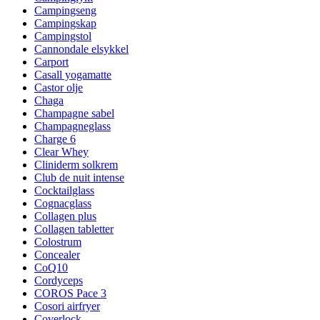
Campingseng
Campingskap
Campingstol
Cannondale elsykkel
Carport
Casall yogamatte
Castor olje
Chaga
Champagne sabel
Champagneglass
Charge 6
Clear Whey
Cliniderm solkrem
Club de nuit intense
Cocktailglass
Cognacglass
Collagen plus
Collagen tabletter
Colostrum
Concealer
CoQ10
Cordyceps
COROS Pace 3
Cosori airfryer
Coverlock