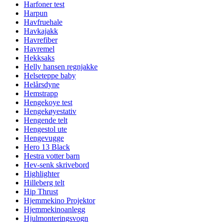
Harfoner test
Harpun
Havfruehale
Havkajakk
Havrefiber
Havremel
Hekksaks
Helly hansen regnjakke
Helseteppe baby
Helårsdyne
Hemstrapp
Hengekoye test
Hengekøyestativ
Hengende telt
Hengestol ute
Hengevugge
Hero 13 Black
Hestra votter barn
Hev-senk skrivebord
Highlighter
Hilleberg telt
Hip Thrust
Hjemmekino Projektor
Hjemmekinoanlegg
Hjulmonteringsvogn