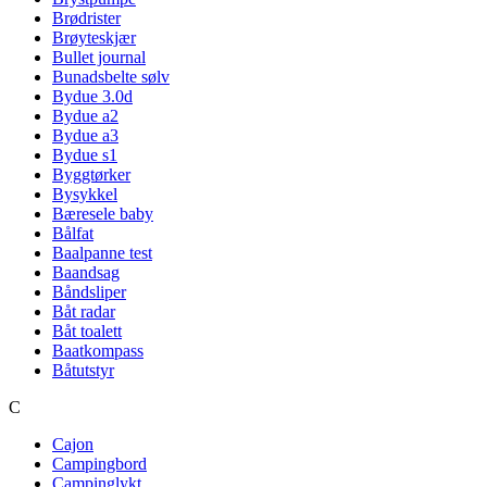
Brødrister
Brøyteskjær
Bullet journal
Bunadsbelte sølv
Bydue 3.0d
Bydue a2
Bydue a3
Bydue s1
Byggtørker
Bysykkel
Bæresele baby
Bålfat
Baalpanne test
Baandsag
Båndsliper
Båt radar
Båt toalett
Baatkompass
Båtutstyr
C
Cajon
Campingbord
Campinglykt