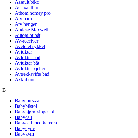
Assault bike
Astaxanthin
Athom homey pro
Atv barn
Atv henger
Audeze Maxwell
Autopilot båt
AV-receiver
Avelo el sykkel
Avfukter
Avfukter bad
Avfukter båt
Avfukter kjeller
Avtrekksvifte bad
Axkid one
B
Baby brezza
Babybilstol
Babybjørn vippestol
Babycall
Babycall med kamera
Babydyne
Babygym