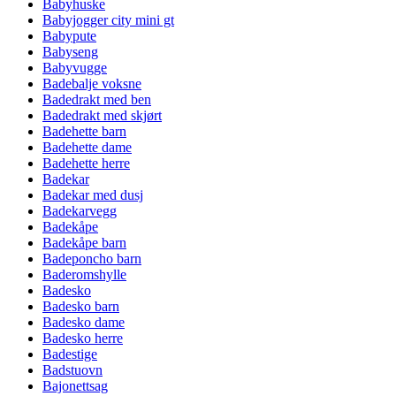
Babyhuske
Babyjogger city mini gt
Babypute
Babyseng
Babyvugge
Badebalje voksne
Badedrakt med ben
Badedrakt med skjørt
Badehette barn
Badehette dame
Badehette herre
Badekar
Badekar med dusj
Badekarvegg
Badekåpe
Badekåpe barn
Badeponcho barn
Baderomshylle
Badesko
Badesko barn
Badesko dame
Badesko herre
Badestige
Badstuovn
Bajonettsag