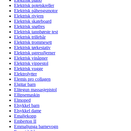
Elektrisk piano
Elektrisk potetskreller
Elektrisk påhengsmotor
Elektrisk rivjern
Elektrisk skateboard
Elektrisk snøfres
Elektrisk tannbørste test
Elektrisk trillebår
Elektrisk trommesett
Elektrisk tørkestativ
Elektrisk ugressfjerner
Elektrisk vinåpner
Elektrisk vippestol
Elektrisk vugge
Elektrolytter
Elemis pro collagen
Elgitar barn
Elitegun massasjepistol
Ellipsemaskin
Elmoped
Elsykkel barn
Elsykkel dame
Emaljekopp
Emberton II
Emmaljunga barnevogn