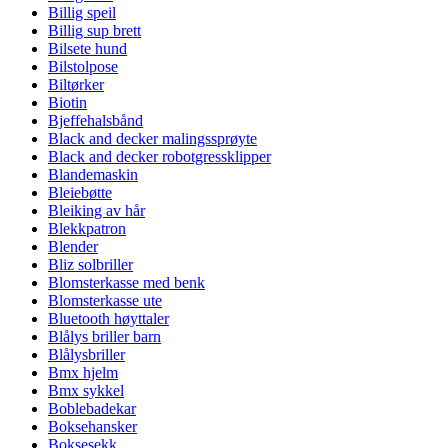
Billig speil
Billig sup brett
Bilsete hund
Bilstolpose
Biltørker
Biotin
Bjeffehalsbånd
Black and decker malingssprøyte
Black and decker robotgressklipper
Blandemaskin
Bleiebøtte
Bleiking av hår
Blekkpatron
Blender
Bliz solbriller
Blomsterkasse med benk
Blomsterkasse ute
Bluetooth høyttaler
Blålys briller barn
Blålysbriller
Bmx hjelm
Bmx sykkel
Boblebadekar
Boksehansker
Boksesekk