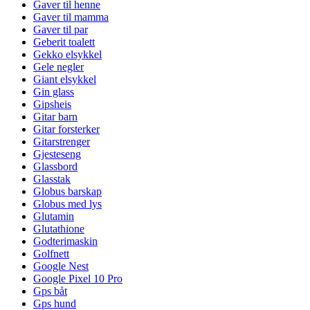
Gaver til henne
Gaver til mamma
Gaver til par
Geberit toalett
Gekko elsykkel
Gele negler
Giant elsykkel
Gin glass
Gipsheis
Gitar barn
Gitar forsterker
Gitarstrenger
Gjesteseng
Glassbord
Glasstak
Globus barskap
Globus med lys
Glutamin
Glutathione
Godterimaskin
Golfnett
Google Nest
Google Pixel 10 Pro
Gps båt
Gps hund