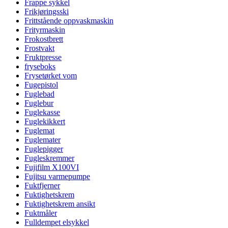
Frappe sykkel
Frikjøringsski
Frittstående oppvaskmaskin
Frityrmaskin
Frokostbrett
Frostvakt
Fruktpresse
fryseboks
Frysetørket vom
Fugepistol
Fuglebad
Fuglebur
Fuglekasse
Fuglekikkert
Fuglemat
Fuglemater
Fuglepigger
Fugleskremmer
Fujifilm X100VI
Fujitsu varmepumpe
Fuktfjerner
Fuktighetskrem
Fuktighetskrem ansikt
Fuktmåler
Fulldempet elsykkel