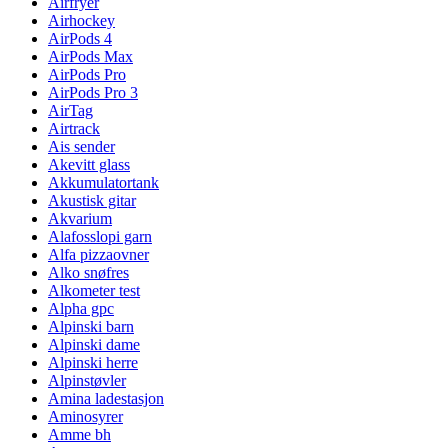
Airfryer
Airhockey
AirPods 4
AirPods Max
AirPods Pro
AirPods Pro 3
AirTag
Airtrack
Ais sender
Akevitt glass
Akkumulatortank
Akustisk gitar
Akvarium
Alafosslopi garn
Alfa pizzaovner
Alko snøfres
Alkometer test
Alpha gpc
Alpinski barn
Alpinski dame
Alpinski herre
Alpinstøvler
Amina ladestasjon
Aminosyrer
Amme bh