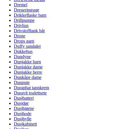
Dremel
Dreneringsrør
Drikkeflaske barn
Drillpumpe
Drivhus
Drivstofftank båt
Drone
Drops garn
Duffy sandaler
Dukkehus
Dundyne
Dunjakke barn
Dunjakke dame
Dunjakke herre
Dunkåpe dame
Dunpute
Duraphat tannkrem
Duravit toalettsete
Dusjbatteri
Dusjdør
Dusjhjørne
Dusjhode
Dusjhylle
Dusjkabinett