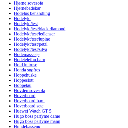
Hjørne sovesofa
Hjørnebadekar
Hodelus behandling
Hodelykt
Hodelykt/test
Hodelykt/test/black diamond
Hodelykt/test/ledlenser
Hodelykt/test/lupine
Hodelykt/test/petzl
Hodelykt/test/silva
Hodemassasje
Hodetelefon barn
Hold in truse
Honda snøfres
Hoppehuske
Hoppeslott
Hoppetau
Hovden sovesofa
Hoverboard
Hoverboard barn
Hoverboard sete
Huawei Watch GT 5
Hugo boss parfyme dame
Hugo boss parfyme mann
Hundebasseng