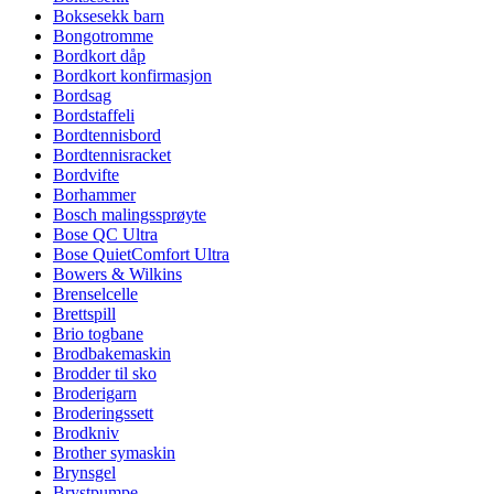
Boksesekk barn
Bongotromme
Bordkort dåp
Bordkort konfirmasjon
Bordsag
Bordstaffeli
Bordtennisbord
Bordtennisracket
Bordvifte
Borhammer
Bosch malingssprøyte
Bose QC Ultra
Bose QuietComfort Ultra
Bowers & Wilkins
Brenselcelle
Brettspill
Brio togbane
Brodbakemaskin
Brodder til sko
Broderigarn
Broderingssett
Brodkniv
Brother symaskin
Brynsgel
Brystpumpe