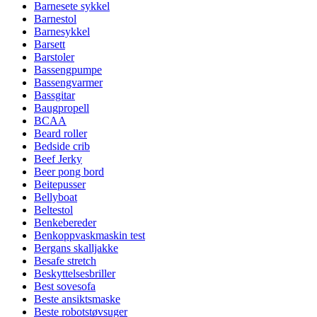
Barnesete sykkel
Barnestol
Barnesykkel
Barsett
Barstoler
Bassengpumpe
Bassengvarmer
Bassgitar
Baugpropell
BCAA
Beard roller
Bedside crib
Beef Jerky
Beer pong bord
Beitepusser
Bellyboat
Beltestol
Benkebereder
Benkoppvaskmaskin test
Bergans skalljakke
Besafe stretch
Beskyttelsesbriller
Best sovesofa
Beste ansiktsmaske
Beste robotstøvsuger