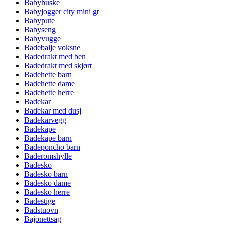
Babyhuske
Babyjogger city mini gt
Babypute
Babyseng
Babyvugge
Badebalje voksne
Badedrakt med ben
Badedrakt med skjørt
Badehette barn
Badehette dame
Badehette herre
Badekar
Badekar med dusj
Badekarvegg
Badekåpe
Badekåpe barn
Badeponcho barn
Baderomshylle
Badesko
Badesko barn
Badesko dame
Badesko herre
Badestige
Badstuovn
Bajonettsag