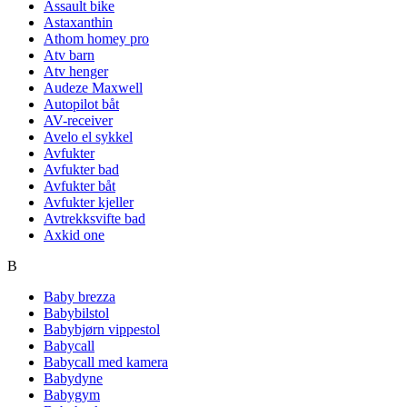
Assault bike
Astaxanthin
Athom homey pro
Atv barn
Atv henger
Audeze Maxwell
Autopilot båt
AV-receiver
Avelo el sykkel
Avfukter
Avfukter bad
Avfukter båt
Avfukter kjeller
Avtrekksvifte bad
Axkid one
B
Baby brezza
Babybilstol
Babybjørn vippestol
Babycall
Babycall med kamera
Babydyne
Babygym