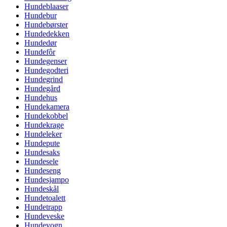
Hundeblaaser
Hundebur
Hundebørster
Hundedekken
Hundedør
Hundefôr
Hundegenser
Hundegodteri
Hundegrind
Hundegård
Hundehus
Hundekamera
Hundekobbel
Hundekrage
Hundeleker
Hundepute
Hundesaks
Hundesele
Hundeseng
Hundesjampo
Hundeskål
Hundetoalett
Hundetrapp
Hundeveske
Hundevogn