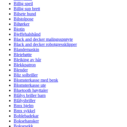
Billig speil
Billig sup brett
Bilsete hund
Bilstolpose
Biltørker
Biotin
Bjeffehalsbånd
Black and decker malingssprøyte
Black and decker robotgressklipper
Blandemaskin
Bleiebøtte
Bleiking av hår
Blekkpatron
Blender
Bliz solbriller
Blomsterkasse med benk
Blomsterkasse ute
Bluetooth høyttaler
Blålys briller barn
Blålysbriller
Bmx hjelm
Bmx sykkel
Boblebadekar
Boksehansker
Boksesekk