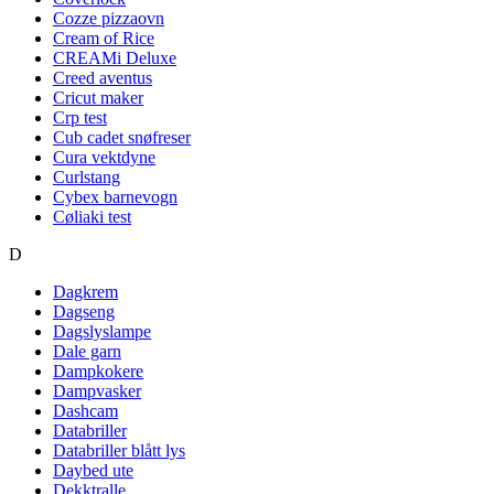
Cozze pizzaovn
Cream of Rice
CREAMi Deluxe
Creed aventus
Cricut maker
Crp test
Cub cadet snøfreser
Cura vektdyne
Curlstang
Cybex barnevogn
Cøliaki test
D
Dagkrem
Dagseng
Dagslyslampe
Dale garn
Dampkokere
Dampvasker
Dashcam
Databriller
Databriller blått lys
Daybed ute
Dekktralle