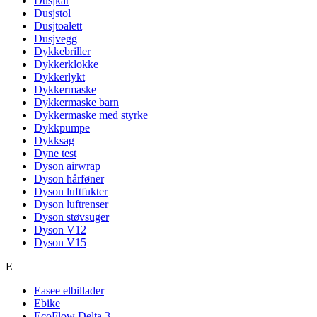
Dusjkar
Dusjstol
Dusjtoalett
Dusjvegg
Dykkebriller
Dykkerklokke
Dykkerlykt
Dykkermaske
Dykkermaske barn
Dykkermaske med styrke
Dykkpumpe
Dykksag
Dyne test
Dyson airwrap
Dyson hårføner
Dyson luftfukter
Dyson luftrenser
Dyson støvsuger
Dyson V12
Dyson V15
E
Easee elbillader
Ebike
EcoFlow Delta 3