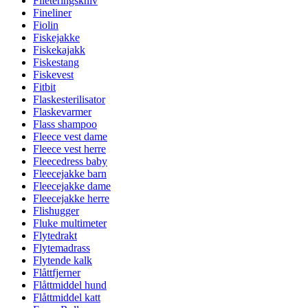
Fileteringskniv
Fineliner
Fiolin
Fiskejakke
Fiskekajakk
Fiskestang
Fiskevest
Fitbit
Flaskesterilisator
Flaskevarmer
Flass shampoo
Fleece vest dame
Fleece vest herre
Fleecedress baby
Fleecejakke barn
Fleecejakke dame
Fleecejakke herre
Flishugger
Fluke multimeter
Flytedrakt
Flytemadrass
Flytende kalk
Flåttfjerner
Flåttmiddel hund
Flåttmiddel katt