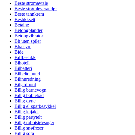
Beste strømavtale
Beste strømleverandør
Beste tannkrem
Bestikksett
Betaine
Betongblander
Betongvibrator
Bh uten spiler
Bha syre
Bide
Biffbestikk
Bihotell
Bilbatteri
Bilbelte hund
Bilinnredning
Biljardbord
Billig barnevogn
Billig boblebad
Billig dyne
Billig el-sparkesykkel
Billig kajakk
Billig partytelt
Billig robotstøvsuger
Billig snøfreser
Billig sofa