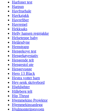
Harfoner test
Harpun
Havfruehale
Havkajakk
Havrefiber
Havremel
Hekksaks
Helly hansen regnjakke
Helseteppe baby
Helårsdyne
Hemstrapp
Hengekoye test
Hengekøyestativ
Hengende telt
Hengestol ute
Hengevugge
Hero 13 Black
Hestra votter barn
Hev-senk skrivebord
Highlighter
Hilleberg telt
Hip Thrust
Hjemmekino Projektor
Hjemmekinoanlegg
Hjulmonteringsvogn