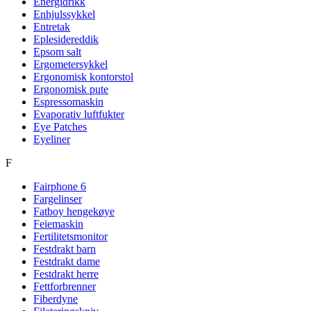
Energidrikk
Enhjulssykkel
Entretak
Eplesidereddik
Epsom salt
Ergometersykkel
Ergonomisk kontorstol
Ergonomisk pute
Espressomaskin
Evaporativ luftfukter
Eye Patches
Eyeliner
F
Fairphone 6
Fargelinser
Fatboy hengekøye
Feiemaskin
Fertilitetsmonitor
Festdrakt barn
Festdrakt dame
Festdrakt herre
Fettforbrenner
Fiberdyne