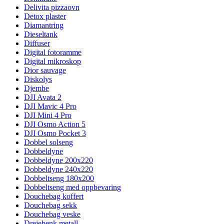
Delivita pizzaovn
Detox plaster
Diamantring
Dieseltank
Diffuser
Digital fotoramme
Digital mikroskop
Dior sauvage
Diskolys
Djembe
DJI Avata 2
DJI Mavic 4 Pro
DJI Mini 4 Pro
DJI Osmo Action 5
DJI Osmo Pocket 3
Dobbel solseng
Dobbeldyne
Dobbeldyne 200x220
Dobbeldyne 240x220
Dobbeltseng 180x200
Dobbeltseng med oppbevaring
Douchebag koffert
Douchebag sekk
Douchebag veske
Dreiebenk metall