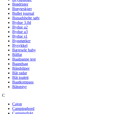
Brødrister
Brøyteskjær
Bullet journal
Bunadsbelte sølv
Bydue 3.0d
Bydue a2
Bydue a3
Bydue s1
Byggtørker
Bysykkel
Bæresele baby
Bålfat
Baalpanne test
Baandsag
Båndsliper
Båt radar
Båt toalett
Baatkompass
Båtutstyr
C
Cajon
Campingbord
Campinglykt