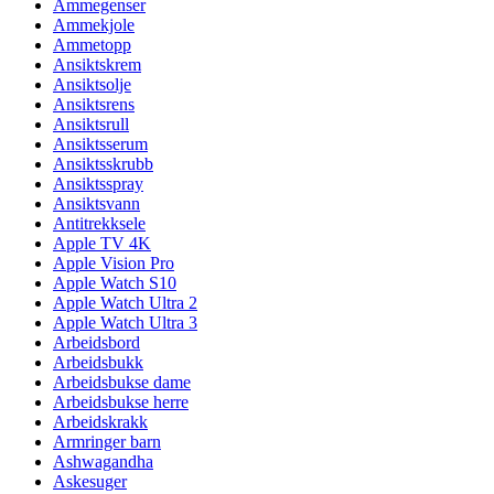
Ammegenser
Ammekjole
Ammetopp
Ansiktskrem
Ansiktsolje
Ansiktsrens
Ansiktsrull
Ansiktsserum
Ansiktsskrubb
Ansiktsspray
Ansiktsvann
Antitrekksele
Apple TV 4K
Apple Vision Pro
Apple Watch S10
Apple Watch Ultra 2
Apple Watch Ultra 3
Arbeidsbord
Arbeidsbukk
Arbeidsbukse dame
Arbeidsbukse herre
Arbeidskrakk
Armringer barn
Ashwagandha
Askesuger