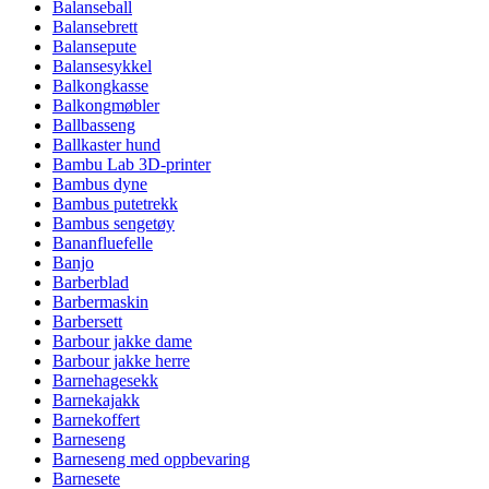
Balanseball
Balansebrett
Balansepute
Balansesykkel
Balkongkasse
Balkongmøbler
Ballbasseng
Ballkaster hund
Bambu Lab 3D-printer
Bambus dyne
Bambus putetrekk
Bambus sengetøy
Bananfluefelle
Banjo
Barberblad
Barbermaskin
Barbersett
Barbour jakke dame
Barbour jakke herre
Barnehagesekk
Barnekajakk
Barnekoffert
Barneseng
Barneseng med oppbevaring
Barnesete