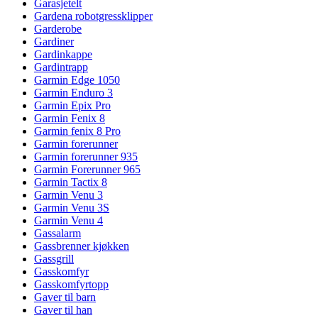
Garasjetelt
Gardena robotgressklipper
Garderobe
Gardiner
Gardinkappe
Gardintrapp
Garmin Edge 1050
Garmin Enduro 3
Garmin Epix Pro
Garmin Fenix 8
Garmin fenix 8 Pro
Garmin forerunner
Garmin forerunner 935
Garmin Forerunner 965
Garmin Tactix 8
Garmin Venu 3
Garmin Venu 3S
Garmin Venu 4
Gassalarm
Gassbrenner kjøkken
Gassgrill
Gasskomfyr
Gasskomfyrtopp
Gaver til barn
Gaver til han