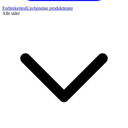
Forbrukertest
Uavhengige produkttester
Alle sider