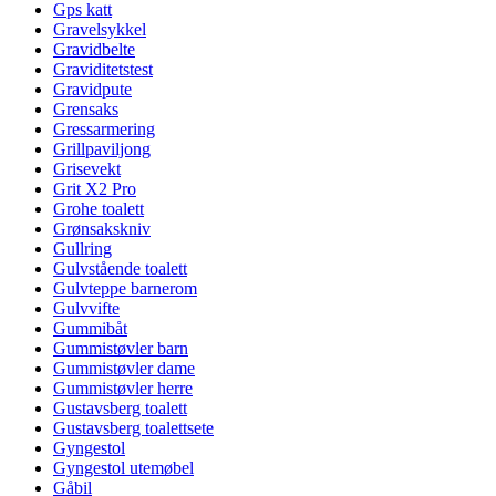
Gps katt
Gravelsykkel
Gravidbelte
Graviditetstest
Gravidpute
Grensaks
Gressarmering
Grillpaviljong
Grisevekt
Grit X2 Pro
Grohe toalett
Grønsakskniv
Gullring
Gulvstående toalett
Gulvteppe barnerom
Gulvvifte
Gummibåt
Gummistøvler barn
Gummistøvler dame
Gummistøvler herre
Gustavsberg toalett
Gustavsberg toalettsete
Gyngestol
Gyngestol utemøbel
Gåbil