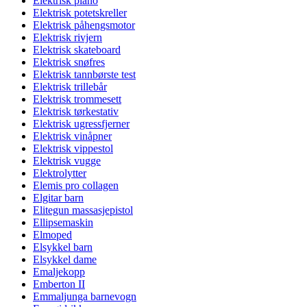
Elektrisk piano
Elektrisk potetskreller
Elektrisk påhengsmotor
Elektrisk rivjern
Elektrisk skateboard
Elektrisk snøfres
Elektrisk tannbørste test
Elektrisk trillebår
Elektrisk trommesett
Elektrisk tørkestativ
Elektrisk ugressfjerner
Elektrisk vinåpner
Elektrisk vippestol
Elektrisk vugge
Elektrolytter
Elemis pro collagen
Elgitar barn
Elitegun massasjepistol
Ellipsemaskin
Elmoped
Elsykkel barn
Elsykkel dame
Emaljekopp
Emberton II
Emmaljunga barnevogn