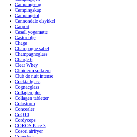
Campingseng
Campingskap
Campingstol
Cannondale elsykkel
Carport
Casall yogamatte
Castor olje
Chaga
Champagne sabel
Champagneglass
Charge 6
Clear Whey
Cliniderm solkrem
Club de nuit intense
Cocktailglass
Cognacglass
Collagen plus
Collagen tabletter
Colostrum
Concealer
CoQ10
Cordyceps
COROS Pace 3
Cosori airfryer
Coverlock