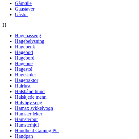
Gåmølle
Gaastaver
Gåstol
H
Hagebasseng
Hagebelysning
Hagebenk
Hagebod
Hagebord
Hagebue
Hagestol
Hagestoler
Hagetraktor
Hairlust
Halsbånd hund
Halskjede menn
Halvhøy seng
Hamax sykkelvogn
Hamster leker
Hamsterbur
Hamsterhjul
Handheld Gaming PC
Handpan