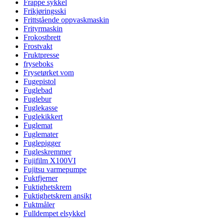
Frappe sykkel
Frikjøringsski
Frittstående oppvaskmaskin
Frityrmaskin
Frokostbrett
Frostvakt
Fruktpresse
fryseboks
Frysetørket vom
Fugepistol
Fuglebad
Fuglebur
Fuglekasse
Fuglekikkert
Fuglemat
Fuglemater
Fuglepigger
Fugleskremmer
Fujifilm X100VI
Fujitsu varmepumpe
Fuktfjerner
Fuktighetskrem
Fuktighetskrem ansikt
Fuktmåler
Fulldempet elsykkel