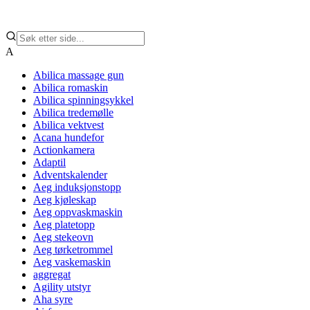
A
Abilica massage gun
Abilica romaskin
Abilica spinningsykkel
Abilica tredemølle
Abilica vektvest
Acana hundefor
Actionkamera
Adaptil
Adventskalender
Aeg induksjonstopp
Aeg kjøleskap
Aeg oppvaskmaskin
Aeg platetopp
Aeg stekeovn
Aeg tørketrommel
Aeg vaskemaskin
aggregat
Agility utstyr
Aha syre