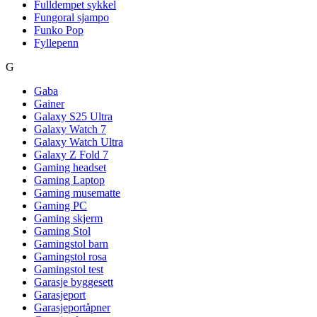
Fulldempet sykkel
Fungoral sjampo
Funko Pop
Fyllepenn
G
Gaba
Gainer
Galaxy S25 Ultra
Galaxy Watch 7
Galaxy Watch Ultra
Galaxy Z Fold 7
Gaming headset
Gaming Laptop
Gaming musematte
Gaming PC
Gaming skjerm
Gaming Stol
Gamingstol barn
Gamingstol rosa
Gamingstol test
Garasje byggesett
Garasjeport
Garasjeportåpner