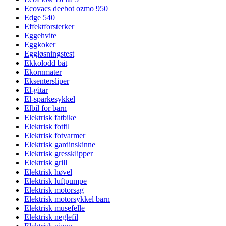
Ecovacs deebot ozmo 950
Edge 540
Effektforsterker
Eggehvite
Eggkoker
Eggløsningstest
Ekkolodd båt
Ekornmater
Eksentersliper
El-gitar
El-sparkesykkel
Elbil for barn
Elektrisk fatbike
Elektrisk fotfil
Elektrisk fotvarmer
Elektrisk gardinskinne
Elektrisk gressklipper
Elektrisk grill
Elektrisk høvel
Elektrisk luftpumpe
Elektrisk motorsag
Elektrisk motorsykkel barn
Elektrisk musefelle
Elektrisk neglefil