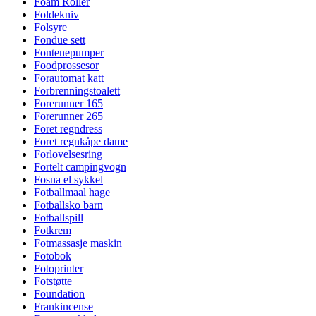
Foam Roller
Foldekniv
Folsyre
Fondue sett
Fontenepumper
Foodprossesor
Forautomat katt
Forbrenningstoalett
Forerunner 165
Forerunner 265
Foret regndress
Foret regnkåpe dame
Forlovelsesring
Fortelt campingvogn
Fosna el sykkel
Fotballmaal hage
Fotballsko barn
Fotballspill
Fotkrem
Fotmassasje maskin
Fotobok
Fotoprinter
Fotstøtte
Foundation
Frankincense