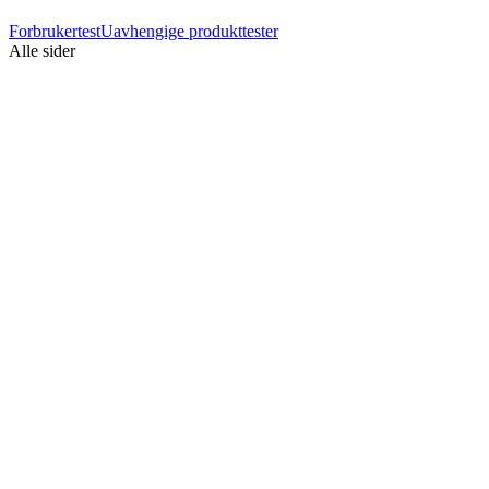
Forbrukertest
Uavhengige produkttester
Alle sider