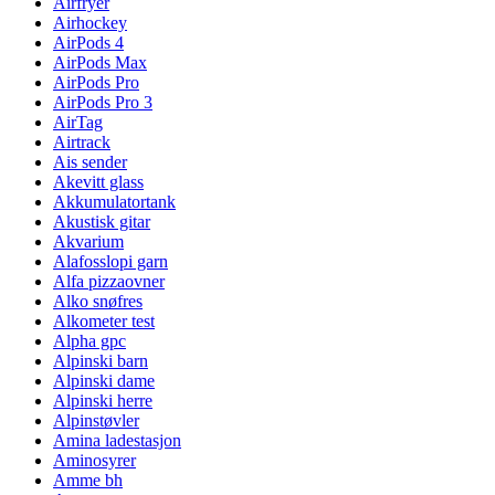
Airfryer
Airhockey
AirPods 4
AirPods Max
AirPods Pro
AirPods Pro 3
AirTag
Airtrack
Ais sender
Akevitt glass
Akkumulatortank
Akustisk gitar
Akvarium
Alafosslopi garn
Alfa pizzaovner
Alko snøfres
Alkometer test
Alpha gpc
Alpinski barn
Alpinski dame
Alpinski herre
Alpinstøvler
Amina ladestasjon
Aminosyrer
Amme bh