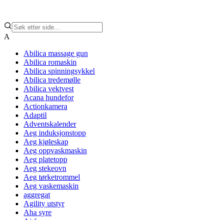
A
Abilica massage gun
Abilica romaskin
Abilica spinningsykkel
Abilica tredemølle
Abilica vektvest
Acana hundefor
Actionkamera
Adaptil
Adventskalender
Aeg induksjonstopp
Aeg kjøleskap
Aeg oppvaskmaskin
Aeg platetopp
Aeg stekeovn
Aeg tørketrommel
Aeg vaskemaskin
aggregat
Agility utstyr
Aha syre