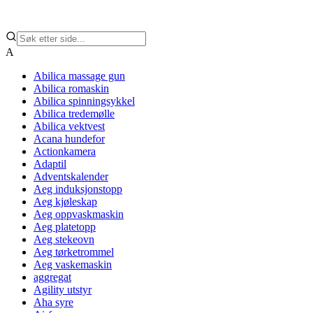
A
Abilica massage gun
Abilica romaskin
Abilica spinningsykkel
Abilica tredemølle
Abilica vektvest
Acana hundefor
Actionkamera
Adaptil
Adventskalender
Aeg induksjonstopp
Aeg kjøleskap
Aeg oppvaskmaskin
Aeg platetopp
Aeg stekeovn
Aeg tørketrommel
Aeg vaskemaskin
aggregat
Agility utstyr
Aha syre