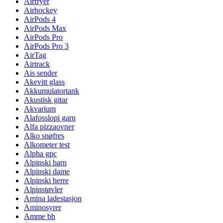
Airfryer
Airhockey
AirPods 4
AirPods Max
AirPods Pro
AirPods Pro 3
AirTag
Airtrack
Ais sender
Akevitt glass
Akkumulatortank
Akustisk gitar
Akvarium
Alafosslopi garn
Alfa pizzaovner
Alko snøfres
Alkometer test
Alpha gpc
Alpinski barn
Alpinski dame
Alpinski herre
Alpinstøvler
Amina ladestasjon
Aminosyrer
Amme bh