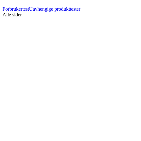
Forbrukertest
Uavhengige produkttester
Alle sider