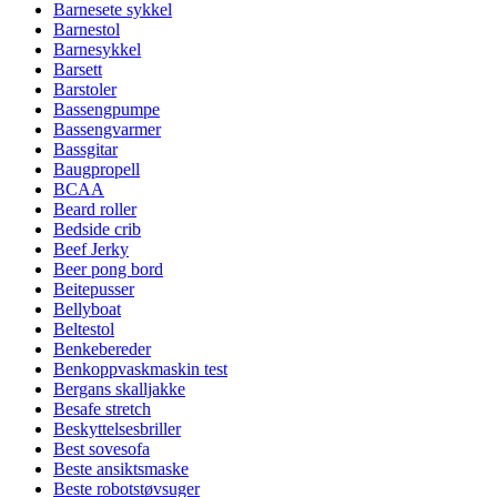
Barnesete sykkel
Barnestol
Barnesykkel
Barsett
Barstoler
Bassengpumpe
Bassengvarmer
Bassgitar
Baugpropell
BCAA
Beard roller
Bedside crib
Beef Jerky
Beer pong bord
Beitepusser
Bellyboat
Beltestol
Benkebereder
Benkoppvaskmaskin test
Bergans skalljakke
Besafe stretch
Beskyttelsesbriller
Best sovesofa
Beste ansiktsmaske
Beste robotstøvsuger