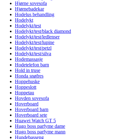
Hjørne sovesofa
Hjørnebadekar
Hodelus behandling
Hodelykt
Hodelykt/test
Hodelykt/test/black diamond
Hodelykt/test/ledlenser
Hodelykt/test/lupine
Hodelykt/test/petzl
Hodelykt/test/silva
Hodemassasje
Hodetelefon barn
Hold in truse
Honda snøfres
Hoppehuske
Hoppeslott
Hoppetau
Hovden sovesofa
Hoverboard
Hoverboard barn
Hoverboard sete
Huawei Watch GT 5
Hugo boss parfyme dame
Hugo boss parfyme mann
Hundebasseng