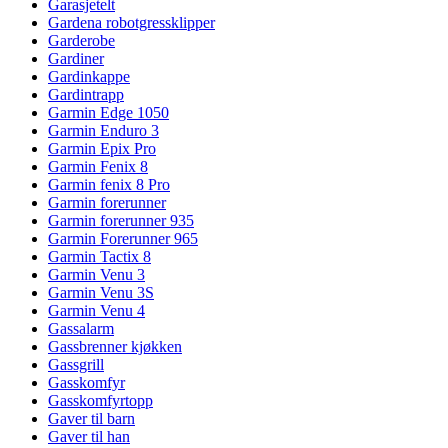
Garasjetelt
Gardena robotgressklipper
Garderobe
Gardiner
Gardinkappe
Gardintrapp
Garmin Edge 1050
Garmin Enduro 3
Garmin Epix Pro
Garmin Fenix 8
Garmin fenix 8 Pro
Garmin forerunner
Garmin forerunner 935
Garmin Forerunner 965
Garmin Tactix 8
Garmin Venu 3
Garmin Venu 3S
Garmin Venu 4
Gassalarm
Gassbrenner kjøkken
Gassgrill
Gasskomfyr
Gasskomfyrtopp
Gaver til barn
Gaver til han