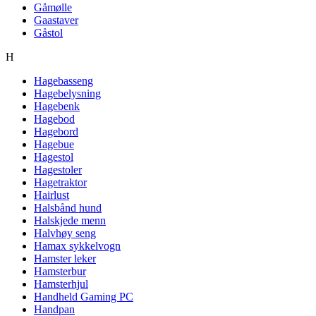
Gåmølle
Gaastaver
Gåstol
H
Hagebasseng
Hagebelysning
Hagebenk
Hagebod
Hagebord
Hagebue
Hagestol
Hagestoler
Hagetraktor
Hairlust
Halsbånd hund
Halskjede menn
Halvhøy seng
Hamax sykkelvogn
Hamster leker
Hamsterbur
Hamsterhjul
Handheld Gaming PC
Handpan