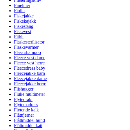
Fileteringskniv
Fineliner
Fiolin
Fiskejakke
Fiskekajakk
Fiskestang
Fiskevest
Fitbit
Flaskesterilisator
Flaskevarmer
Flass shampoo
Fleece vest dame
Fleece vest herre
Fleecedress baby
Fleecejakke barn
Fleecejakke dame
Fleecejakke herre
Flishugger
Fluke multimeter
Flytedrakt
Flytemadrass
Flytende kalk
Flåttfjerner
Flåttmiddel hund
Flåttmiddel katt