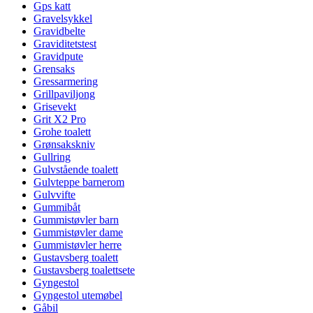
Gps katt
Gravelsykkel
Gravidbelte
Graviditetstest
Gravidpute
Grensaks
Gressarmering
Grillpaviljong
Grisevekt
Grit X2 Pro
Grohe toalett
Grønsakskniv
Gullring
Gulvstående toalett
Gulvteppe barnerom
Gulvvifte
Gummibåt
Gummistøvler barn
Gummistøvler dame
Gummistøvler herre
Gustavsberg toalett
Gustavsberg toalettsete
Gyngestol
Gyngestol utemøbel
Gåbil