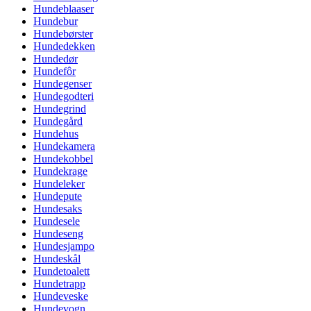
Hundeblaaser
Hundebur
Hundebørster
Hundedekken
Hundedør
Hundefôr
Hundegenser
Hundegodteri
Hundegrind
Hundegård
Hundehus
Hundekamera
Hundekobbel
Hundekrage
Hundeleker
Hundepute
Hundesaks
Hundesele
Hundeseng
Hundesjampo
Hundeskål
Hundetoalett
Hundetrapp
Hundeveske
Hundevogn