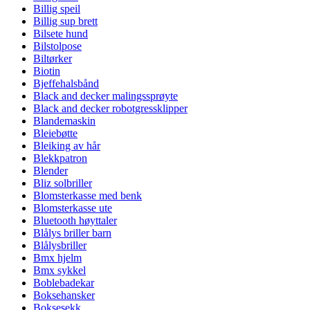
Billig speil
Billig sup brett
Bilsete hund
Bilstolpose
Biltørker
Biotin
Bjeffehalsbånd
Black and decker malingssprøyte
Black and decker robotgressklipper
Blandemaskin
Bleiebøtte
Bleiking av hår
Blekkpatron
Blender
Bliz solbriller
Blomsterkasse med benk
Blomsterkasse ute
Bluetooth høyttaler
Blålys briller barn
Blålysbriller
Bmx hjelm
Bmx sykkel
Boblebadekar
Boksehansker
Boksesekk