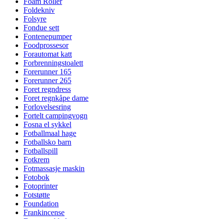
Foam Roller
Foldekniv
Folsyre
Fondue sett
Fontenepumper
Foodprossesor
Forautomat katt
Forbrenningstoalett
Forerunner 165
Forerunner 265
Foret regndress
Foret regnkåpe dame
Forlovelsesring
Fortelt campingvogn
Fosna el sykkel
Fotballmaal hage
Fotballsko barn
Fotballspill
Fotkrem
Fotmassasje maskin
Fotobok
Fotoprinter
Fotstøtte
Foundation
Frankincense