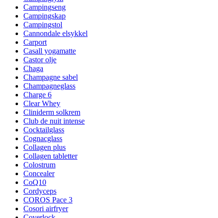
Campingseng
Campingskap
Campingstol
Cannondale elsykkel
Carport
Casall yogamatte
Castor olje
Chaga
Champagne sabel
Champagneglass
Charge 6
Clear Whey
Cliniderm solkrem
Club de nuit intense
Cocktailglass
Cognacglass
Collagen plus
Collagen tabletter
Colostrum
Concealer
CoQ10
Cordyceps
COROS Pace 3
Cosori airfryer
Coverlock