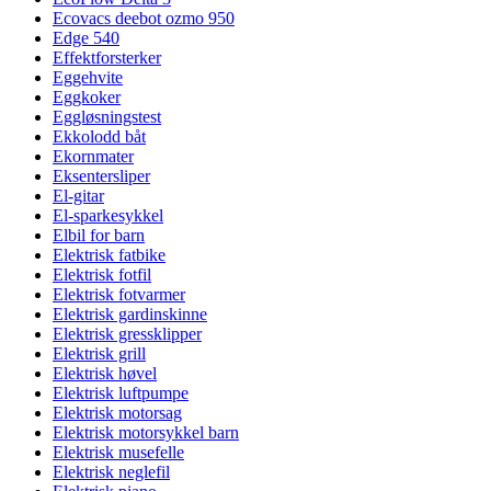
Ecovacs deebot ozmo 950
Edge 540
Effektforsterker
Eggehvite
Eggkoker
Eggløsningstest
Ekkolodd båt
Ekornmater
Eksentersliper
El-gitar
El-sparkesykkel
Elbil for barn
Elektrisk fatbike
Elektrisk fotfil
Elektrisk fotvarmer
Elektrisk gardinskinne
Elektrisk gressklipper
Elektrisk grill
Elektrisk høvel
Elektrisk luftpumpe
Elektrisk motorsag
Elektrisk motorsykkel barn
Elektrisk musefelle
Elektrisk neglefil