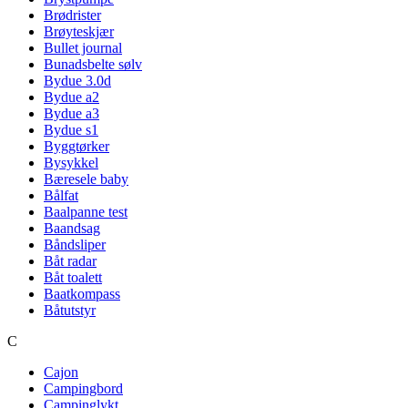
Brødrister
Brøyteskjær
Bullet journal
Bunadsbelte sølv
Bydue 3.0d
Bydue a2
Bydue a3
Bydue s1
Byggtørker
Bysykkel
Bæresele baby
Bålfat
Baalpanne test
Baandsag
Båndsliper
Båt radar
Båt toalett
Baatkompass
Båtutstyr
C
Cajon
Campingbord
Campinglykt