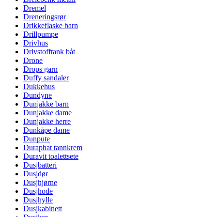
Dremel
Dreneringsrør
Drikkeflaske barn
Drillpumpe
Drivhus
Drivstofftank båt
Drone
Drops garn
Duffy sandaler
Dukkehus
Dundyne
Dunjakke barn
Dunjakke dame
Dunjakke herre
Dunkåpe dame
Dunpute
Duraphat tannkrem
Duravit toalettsete
Dusjbatteri
Dusjdør
Dusjhjørne
Dusjhode
Dusjhylle
Dusjkabinett