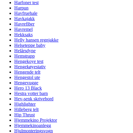
Harfoner test
Harpun
Havfruehale
Havkajakk
Havrefiber
Havremel
Hekksaks
Helly hansen regnjakke
Helseteppe baby
Helårsdyne
Hemstrapp
Hengekoye test
Hengekøyestativ
Hengende telt
Hengestol ute
Hengevugge
Hero 13 Black
Hestra votter barn
Hev-senk skrivebord
Highlighter
Hilleberg telt
Hip Thrust
Hjemmekino Projektor
Hjemmekinoanlegg
Hjulmonteringsvogn