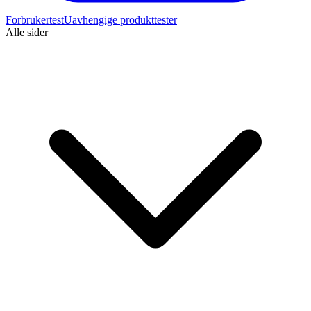
Forbrukertest
Uavhengige produkttester
Alle sider