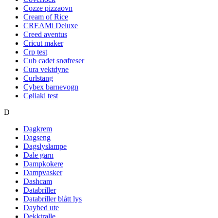
Cozze pizzaovn
Cream of Rice
CREAMi Deluxe
Creed aventus
Cricut maker
Crp test
Cub cadet snøfreser
Cura vektdyne
Curlstang
Cybex barnevogn
Cøliaki test
D
Dagkrem
Dagseng
Dagslyslampe
Dale garn
Dampkokere
Dampvasker
Dashcam
Databriller
Databriller blått lys
Daybed ute
Dekktralle