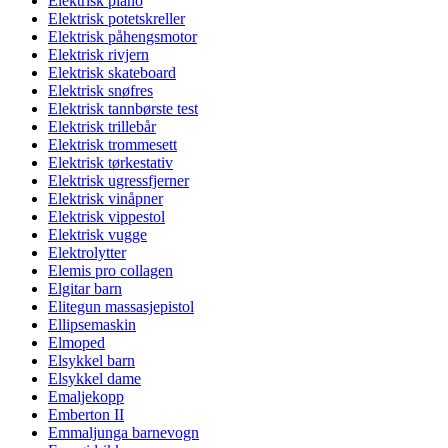
Elektrisk piano
Elektrisk potetskreller
Elektrisk påhengsmotor
Elektrisk rivjern
Elektrisk skateboard
Elektrisk snøfres
Elektrisk tannbørste test
Elektrisk trillebår
Elektrisk trommesett
Elektrisk tørkestativ
Elektrisk ugressfjerner
Elektrisk vinåpner
Elektrisk vippestol
Elektrisk vugge
Elektrolytter
Elemis pro collagen
Elgitar barn
Elitegun massasjepistol
Ellipsemaskin
Elmoped
Elsykkel barn
Elsykkel dame
Emaljekopp
Emberton II
Emmaljunga barnevogn