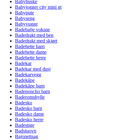
Babyhuske
Babyjogger city mini gt
Babypute
Babyseng
Babyvugge
Badebalje voksne
Badedrakt med ben
Badedrakt med skjørt
Badehette barn
Badehette dame
Badehette herre
Badekar
Badekar med dusj
Badekarvegg
Badekåpe
Badekåpe barn
Badeponcho barn
Baderomshylle
Badesko
Badesko barn
Badesko dame
Badesko herre
Badestige
Badstuovn
Bajonettsag