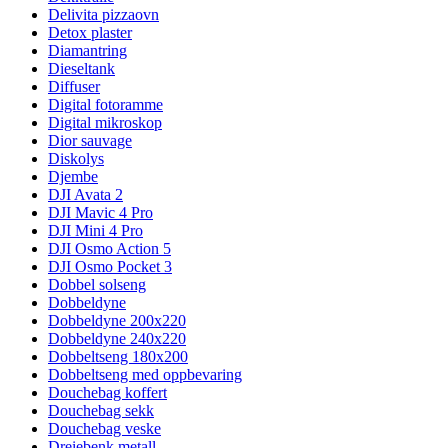
Delivita pizzaovn
Detox plaster
Diamantring
Dieseltank
Diffuser
Digital fotoramme
Digital mikroskop
Dior sauvage
Diskolys
Djembe
DJI Avata 2
DJI Mavic 4 Pro
DJI Mini 4 Pro
DJI Osmo Action 5
DJI Osmo Pocket 3
Dobbel solseng
Dobbeldyne
Dobbeldyne 200x220
Dobbeldyne 240x220
Dobbeltseng 180x200
Dobbeltseng med oppbevaring
Douchebag koffert
Douchebag sekk
Douchebag veske
Dreiebenk metall