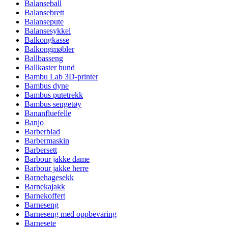
Balanseball
Balansebrett
Balansepute
Balansesykkel
Balkongkasse
Balkongmøbler
Ballbasseng
Ballkaster hund
Bambu Lab 3D-printer
Bambus dyne
Bambus putetrekk
Bambus sengetøy
Bananfluefelle
Banjo
Barberblad
Barbermaskin
Barbersett
Barbour jakke dame
Barbour jakke herre
Barnehagesekk
Barnekajakk
Barnekoffert
Barneseng
Barneseng med oppbevaring
Barnesete