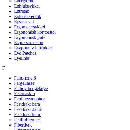
Energidrikk
Enhjulssykkel
Entretak
Eplesidereddik
Epsom salt
Ergometersykkel
Ergonomisk kontorstol
Ergonomisk pute
Espressomaskin
Evaporativ luftfukter
Eye Patches
Eyeliner
F
Fairphone 6
Fargelinser
Fatboy hengekøye
Feiemaskin
Fertilitetsmonitor
Festdrakt barn
Festdrakt dame
Festdrakt herre
Fettforbrenner
Fiberdyne