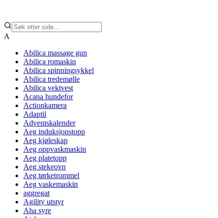
A
Abilica massage gun
Abilica romaskin
Abilica spinningsykkel
Abilica tredemølle
Abilica vektvest
Acana hundefor
Actionkamera
Adaptil
Adventskalender
Aeg induksjonstopp
Aeg kjøleskap
Aeg oppvaskmaskin
Aeg platetopp
Aeg stekeovn
Aeg tørketrommel
Aeg vaskemaskin
aggregat
Agility utstyr
Aha syre