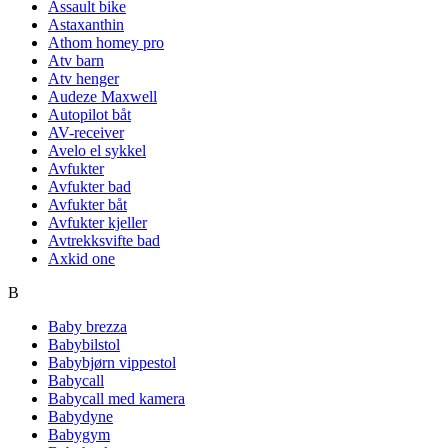
Assault bike
Astaxanthin
Athom homey pro
Atv barn
Atv henger
Audeze Maxwell
Autopilot båt
AV-receiver
Avelo el sykkel
Avfukter
Avfukter bad
Avfukter båt
Avfukter kjeller
Avtrekksvifte bad
Axkid one
B
Baby brezza
Babybilstol
Babybjørn vippestol
Babycall
Babycall med kamera
Babydyne
Babygym