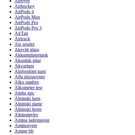
Airfryer
Airhockey
AirPods 4
AirPods Max
AirPods Pro
AirPods Pro 3
AirTag
Airtrack
Ais sender
Akevitt glass
Akkumulatortank
Akustisk gitar
Akvarium
Alafosslopi garn
Alfa pizzaovner
Alko snøfres
Alkometer test
Alpha gpc
Alpinski barn
Alpinski dame
Alpinski herre
Alpinstøvler
Amina ladestasjon
Aminosyrer
Amme bh