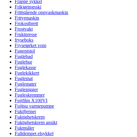
Frappe sykkel
Frikjøringsski
Frittstående oppvaskmaskin
Frityrmaskin
Frokostbrett
Frostvakt
Fruktpresse
fryseboks
Frysetørket vom
Fugepistol
Fuglebad
Fuglebur
Fuglekasse
Fuglekikkert
Fuglemat
Fuglemater
Fuglepigger
Fugleskremmer
Fujifilm X100VI
Fujitsu varmepumpe
Fuktfjerner
Fuktighetskrem
Fuktighetskrem ansikt
Fuktmåler
Fulldempet elsykkel