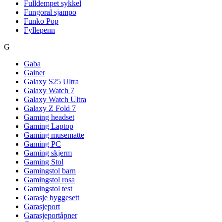
Fulldempet sykkel
Fungoral sjampo
Funko Pop
Fyllepenn
G
Gaba
Gainer
Galaxy S25 Ultra
Galaxy Watch 7
Galaxy Watch Ultra
Galaxy Z Fold 7
Gaming headset
Gaming Laptop
Gaming musematte
Gaming PC
Gaming skjerm
Gaming Stol
Gamingstol barn
Gamingstol rosa
Gamingstol test
Garasje byggesett
Garasjeport
Garasjeportåpner