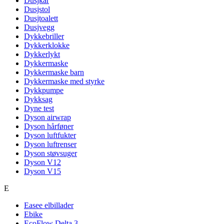
Dusjkar
Dusjstol
Dusjtoalett
Dusjvegg
Dykkebriller
Dykkerklokke
Dykkerlykt
Dykkermaske
Dykkermaske barn
Dykkermaske med styrke
Dykkpumpe
Dykksag
Dyne test
Dyson airwrap
Dyson hårføner
Dyson luftfukter
Dyson luftrenser
Dyson støvsuger
Dyson V12
Dyson V15
E
Easee elbillader
Ebike
EcoFlow Delta 3