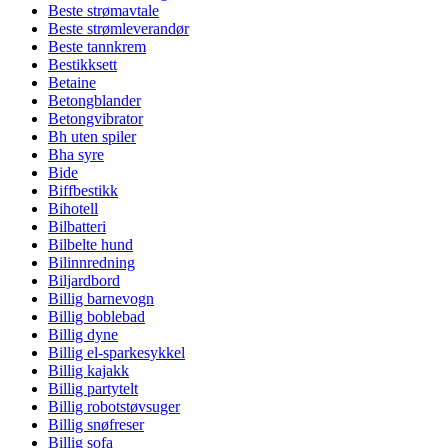
Beste strømavtale
Beste strømleverandør
Beste tannkrem
Bestikksett
Betaine
Betongblander
Betongvibrator
Bh uten spiler
Bha syre
Bide
Biffbestikk
Bihotell
Bilbatteri
Bilbelte hund
Bilinnredning
Biljardbord
Billig barnevogn
Billig boblebad
Billig dyne
Billig el-sparkesykkel
Billig kajakk
Billig partytelt
Billig robotstøvsuger
Billig snøfreser
Billig sofa