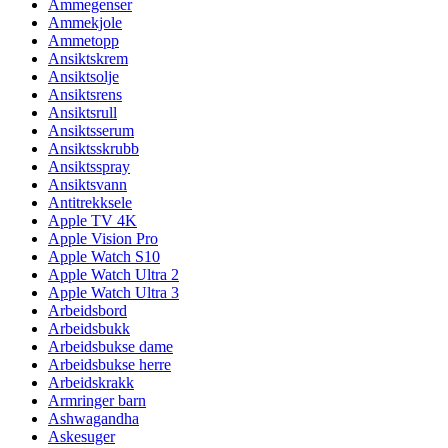
Ammegenser
Ammekjole
Ammetopp
Ansiktskrem
Ansiktsolje
Ansiktsrens
Ansiktsrull
Ansiktsserum
Ansiktsskrubb
Ansiktsspray
Ansiktsvann
Antitrekksele
Apple TV 4K
Apple Vision Pro
Apple Watch S10
Apple Watch Ultra 2
Apple Watch Ultra 3
Arbeidsbord
Arbeidsbukk
Arbeidsbukse dame
Arbeidsbukse herre
Arbeidskrakk
Armringer barn
Ashwagandha
Askesuger