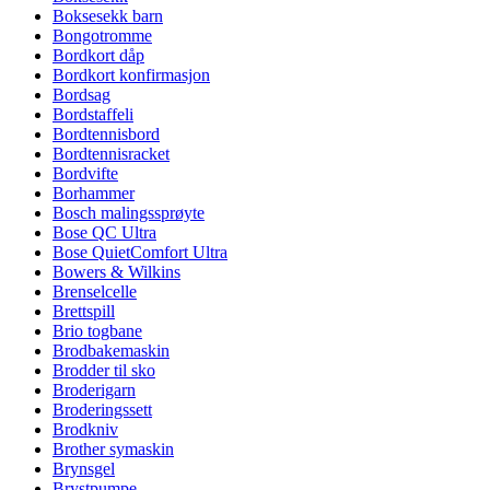
Boksesekk barn
Bongotromme
Bordkort dåp
Bordkort konfirmasjon
Bordsag
Bordstaffeli
Bordtennisbord
Bordtennisracket
Bordvifte
Borhammer
Bosch malingssprøyte
Bose QC Ultra
Bose QuietComfort Ultra
Bowers & Wilkins
Brenselcelle
Brettspill
Brio togbane
Brodbakemaskin
Brodder til sko
Broderigarn
Broderingssett
Brodkniv
Brother symaskin
Brynsgel
Brystpumpe