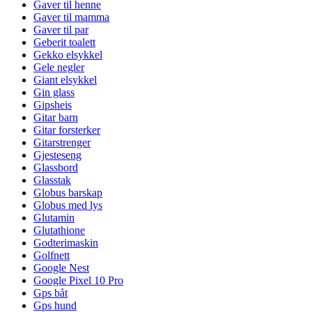
Gaver til henne
Gaver til mamma
Gaver til par
Geberit toalett
Gekko elsykkel
Gele negler
Giant elsykkel
Gin glass
Gipsheis
Gitar barn
Gitar forsterker
Gitarstrenger
Gjesteseng
Glassbord
Glasstak
Globus barskap
Globus med lys
Glutamin
Glutathione
Godterimaskin
Golfnett
Google Nest
Google Pixel 10 Pro
Gps båt
Gps hund