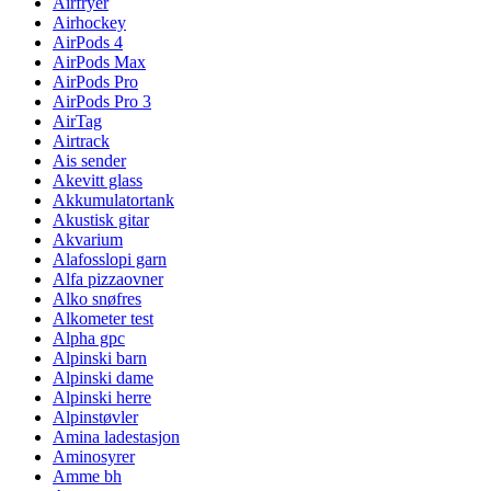
Airfryer
Airhockey
AirPods 4
AirPods Max
AirPods Pro
AirPods Pro 3
AirTag
Airtrack
Ais sender
Akevitt glass
Akkumulatortank
Akustisk gitar
Akvarium
Alafosslopi garn
Alfa pizzaovner
Alko snøfres
Alkometer test
Alpha gpc
Alpinski barn
Alpinski dame
Alpinski herre
Alpinstøvler
Amina ladestasjon
Aminosyrer
Amme bh