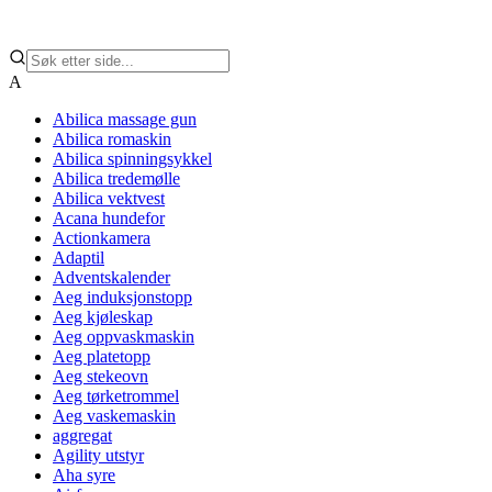
A
Abilica massage gun
Abilica romaskin
Abilica spinningsykkel
Abilica tredemølle
Abilica vektvest
Acana hundefor
Actionkamera
Adaptil
Adventskalender
Aeg induksjonstopp
Aeg kjøleskap
Aeg oppvaskmaskin
Aeg platetopp
Aeg stekeovn
Aeg tørketrommel
Aeg vaskemaskin
aggregat
Agility utstyr
Aha syre