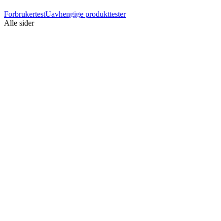
Forbrukertest
Uavhengige produkttester
Alle sider