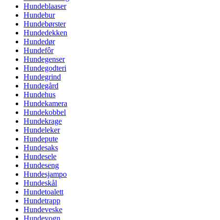
Hundeblaaser
Hundebur
Hundebørster
Hundedekken
Hundedør
Hundefôr
Hundegenser
Hundegodteri
Hundegrind
Hundegård
Hundehus
Hundekamera
Hundekobbel
Hundekrage
Hundeleker
Hundepute
Hundesaks
Hundesele
Hundeseng
Hundesjampo
Hundeskål
Hundetoalett
Hundetrapp
Hundeveske
Hundevogn