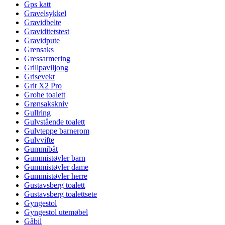
Gps katt
Gravelsykkel
Gravidbelte
Graviditetstest
Gravidpute
Grensaks
Gressarmering
Grillpaviljong
Grisevekt
Grit X2 Pro
Grohe toalett
Grønsakskniv
Gullring
Gulvstående toalett
Gulvteppe barnerom
Gulvvifte
Gummibåt
Gummistøvler barn
Gummistøvler dame
Gummistøvler herre
Gustavsberg toalett
Gustavsberg toalettsete
Gyngestol
Gyngestol utemøbel
Gåbil