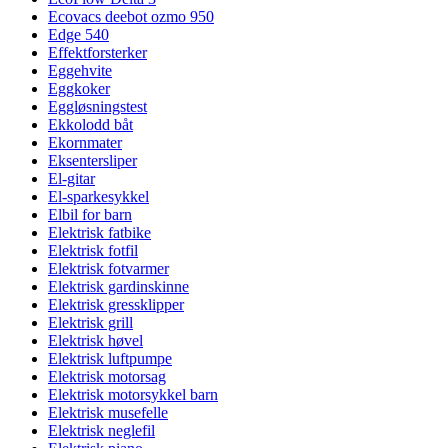
Ecovacs deebot ozmo 950
Edge 540
Effektforsterker
Eggehvite
Eggkoker
Eggløsningstest
Ekkolodd båt
Ekornmater
Eksentersliper
El-gitar
El-sparkesykkel
Elbil for barn
Elektrisk fatbike
Elektrisk fotfil
Elektrisk fotvarmer
Elektrisk gardinskinne
Elektrisk gressklipper
Elektrisk grill
Elektrisk høvel
Elektrisk luftpumpe
Elektrisk motorsag
Elektrisk motorsykkel barn
Elektrisk musefelle
Elektrisk neglefil