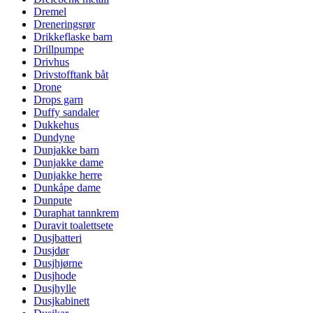
Dremel
Dreneringsrør
Drikkeflaske barn
Drillpumpe
Drivhus
Drivstofftank båt
Drone
Drops garn
Duffy sandaler
Dukkehus
Dundyne
Dunjakke barn
Dunjakke dame
Dunjakke herre
Dunkåpe dame
Dunpute
Duraphat tannkrem
Duravit toalettsete
Dusjbatteri
Dusjdør
Dusjhjørne
Dusjhode
Dusjhylle
Dusjkabinett