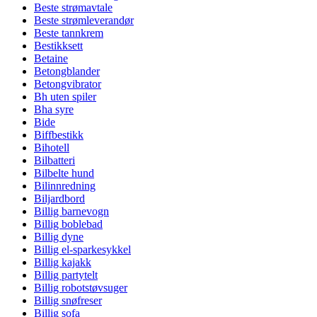
Beste strømavtale
Beste strømleverandør
Beste tannkrem
Bestikksett
Betaine
Betongblander
Betongvibrator
Bh uten spiler
Bha syre
Bide
Biffbestikk
Bihotell
Bilbatteri
Bilbelte hund
Bilinnredning
Biljardbord
Billig barnevogn
Billig boblebad
Billig dyne
Billig el-sparkesykkel
Billig kajakk
Billig partytelt
Billig robotstøvsuger
Billig snøfreser
Billig sofa