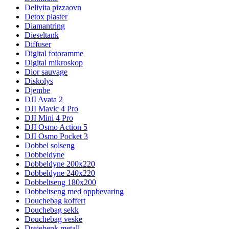
Delivita pizzaovn
Detox plaster
Diamantring
Dieseltank
Diffuser
Digital fotoramme
Digital mikroskop
Dior sauvage
Diskolys
Djembe
DJI Avata 2
DJI Mavic 4 Pro
DJI Mini 4 Pro
DJI Osmo Action 5
DJI Osmo Pocket 3
Dobbel solseng
Dobbeldyne
Dobbeldyne 200x220
Dobbeldyne 240x220
Dobbeltseng 180x200
Dobbeltseng med oppbevaring
Douchebag koffert
Douchebag sekk
Douchebag veske
Dreiebenk metall