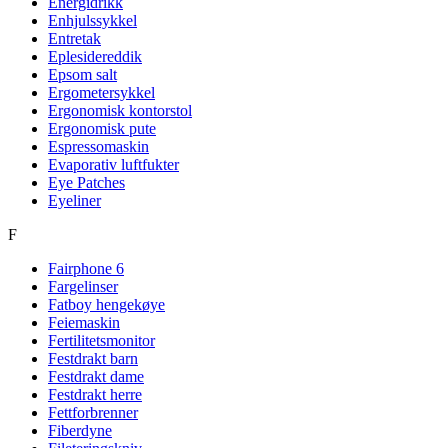
Energidrikk
Enhjulssykkel
Entretak
Eplesidereddik
Epsom salt
Ergometersykkel
Ergonomisk kontorstol
Ergonomisk pute
Espressomaskin
Evaporativ luftfukter
Eye Patches
Eyeliner
F
Fairphone 6
Fargelinser
Fatboy hengekøye
Feiemaskin
Fertilitetsmonitor
Festdrakt barn
Festdrakt dame
Festdrakt herre
Fettforbrenner
Fiberdyne