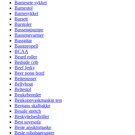
Barnesete sykkel
Barnestol
Barnesykkel
Barsett
Barstoler
Bassengpumpe
Bassengvarmer
Bassgitar
Baugpropell
BCAA
Beard roller
Bedside crib
Beef Jerky
Beer pong bord
Beitepusser
Bellyboat
Beltestol
Benkebereder
Benkoppvaskmaskin test
Bergans skalljakke
Besafe stretch
Beskyttelsesbriller
Best sovesofa
Beste ansiktsmaske
Beste robotstøvsuger