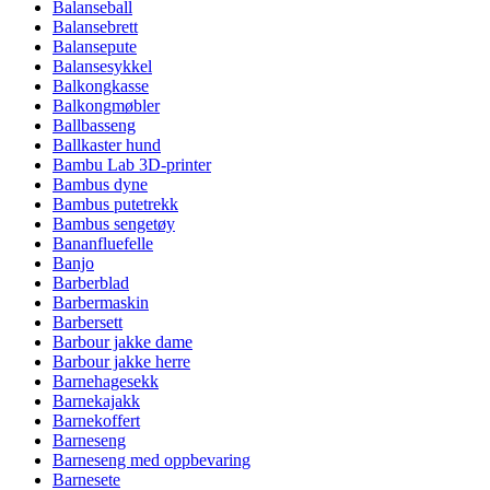
Balanseball
Balansebrett
Balansepute
Balansesykkel
Balkongkasse
Balkongmøbler
Ballbasseng
Ballkaster hund
Bambu Lab 3D-printer
Bambus dyne
Bambus putetrekk
Bambus sengetøy
Bananfluefelle
Banjo
Barberblad
Barbermaskin
Barbersett
Barbour jakke dame
Barbour jakke herre
Barnehagesekk
Barnekajakk
Barnekoffert
Barneseng
Barneseng med oppbevaring
Barnesete