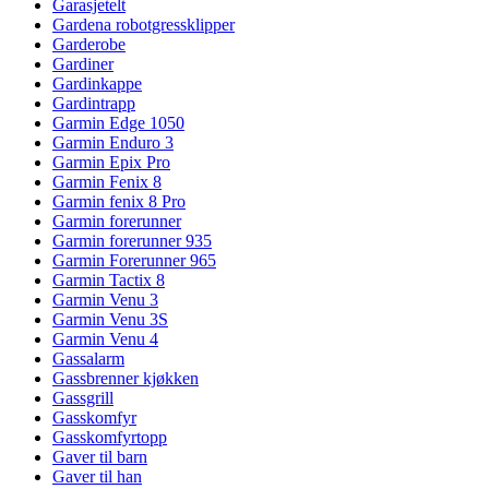
Garasjetelt
Gardena robotgressklipper
Garderobe
Gardiner
Gardinkappe
Gardintrapp
Garmin Edge 1050
Garmin Enduro 3
Garmin Epix Pro
Garmin Fenix 8
Garmin fenix 8 Pro
Garmin forerunner
Garmin forerunner 935
Garmin Forerunner 965
Garmin Tactix 8
Garmin Venu 3
Garmin Venu 3S
Garmin Venu 4
Gassalarm
Gassbrenner kjøkken
Gassgrill
Gasskomfyr
Gasskomfyrtopp
Gaver til barn
Gaver til han