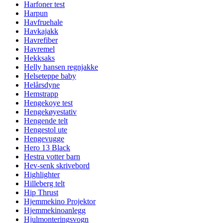
Harfoner test
Harpun
Havfruehale
Havkajakk
Havrefiber
Havremel
Hekksaks
Helly hansen regnjakke
Helseteppe baby
Helårsdyne
Hemstrapp
Hengekoye test
Hengekøyestativ
Hengende telt
Hengestol ute
Hengevugge
Hero 13 Black
Hestra votter barn
Hev-senk skrivebord
Highlighter
Hilleberg telt
Hip Thrust
Hjemmekino Projektor
Hjemmekinoanlegg
Hjulmonteringsvogn