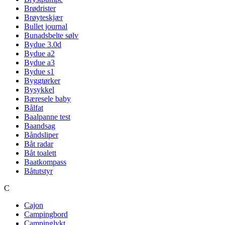
Brødrister
Brøyteskjær
Bullet journal
Bunadsbelte sølv
Bydue 3.0d
Bydue a2
Bydue a3
Bydue s1
Byggtørker
Bysykkel
Bæresele baby
Bålfat
Baalpanne test
Baandsag
Båndsliper
Båt radar
Båt toalett
Baatkompass
Båtutstyr
C
Cajon
Campingbord
Campinglykt