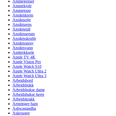
Ammegenser
Ammekjole
Ammetopp
Ansiktskrem
Ansiktsolje
Ansiktsrens
Ansiktsrull
Ansiktsserum
Ansiktsskrubb
Ansiktsspray
Ansiktsvann
Antitrekksele
Apple TV 4K
Apple Vision Pro
Apple Watch S10
Apple Watch Ultra 2
Apple Watch Ultra 3
Arbeidsbord
Arbeidsbukk
Arbeidsbukse dame
Arbeidsbukse herre
Arbeidskrakk
Armringer barn
Ashwagandha
Askesuger