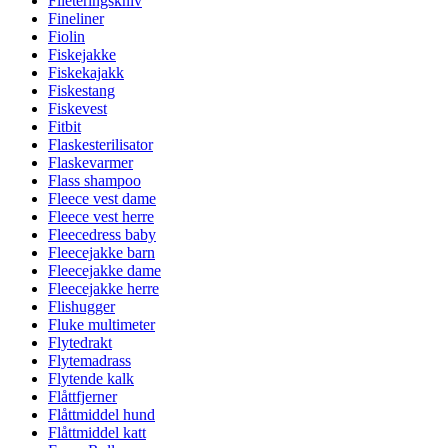
Fileteringskniv
Fineliner
Fiolin
Fiskejakke
Fiskekajakk
Fiskestang
Fiskevest
Fitbit
Flaskesterilisator
Flaskevarmer
Flass shampoo
Fleece vest dame
Fleece vest herre
Fleecedress baby
Fleecejakke barn
Fleecejakke dame
Fleecejakke herre
Flishugger
Fluke multimeter
Flytedrakt
Flytemadrass
Flytende kalk
Flåttfjerner
Flåttmiddel hund
Flåttmiddel katt