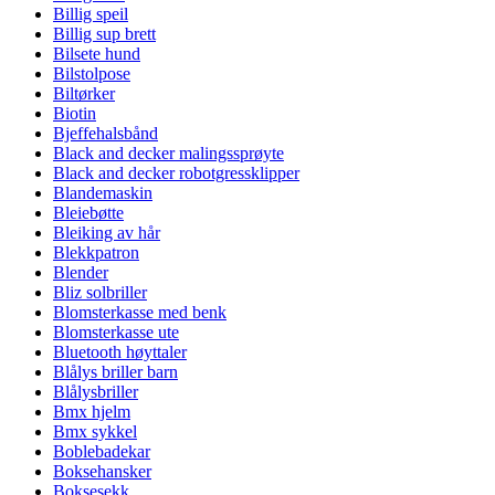
Billig speil
Billig sup brett
Bilsete hund
Bilstolpose
Biltørker
Biotin
Bjeffehalsbånd
Black and decker malingssprøyte
Black and decker robotgressklipper
Blandemaskin
Bleiebøtte
Bleiking av hår
Blekkpatron
Blender
Bliz solbriller
Blomsterkasse med benk
Blomsterkasse ute
Bluetooth høyttaler
Blålys briller barn
Blålysbriller
Bmx hjelm
Bmx sykkel
Boblebadekar
Boksehansker
Boksesekk