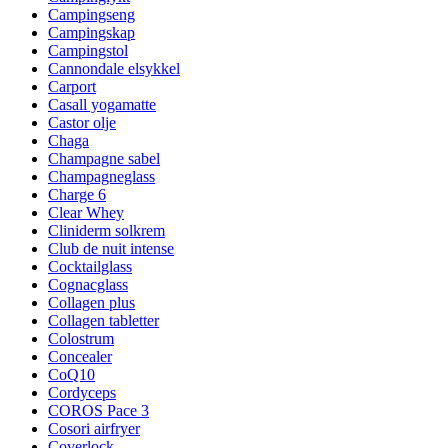
Campingseng
Campingskap
Campingstol
Cannondale elsykkel
Carport
Casall yogamatte
Castor olje
Chaga
Champagne sabel
Champagneglass
Charge 6
Clear Whey
Cliniderm solkrem
Club de nuit intense
Cocktailglass
Cognacglass
Collagen plus
Collagen tabletter
Colostrum
Concealer
CoQ10
Cordyceps
COROS Pace 3
Cosori airfryer
Coverlock