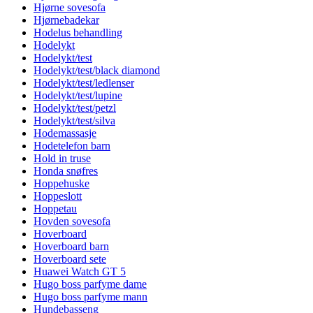
Hjørne sovesofa
Hjørnebadekar
Hodelus behandling
Hodelykt
Hodelykt/test
Hodelykt/test/black diamond
Hodelykt/test/ledlenser
Hodelykt/test/lupine
Hodelykt/test/petzl
Hodelykt/test/silva
Hodemassasje
Hodetelefon barn
Hold in truse
Honda snøfres
Hoppehuske
Hoppeslott
Hoppetau
Hovden sovesofa
Hoverboard
Hoverboard barn
Hoverboard sete
Huawei Watch GT 5
Hugo boss parfyme dame
Hugo boss parfyme mann
Hundebasseng