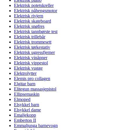
Elektrisk piano
Elektrisk potetskreller
Elektrisk påhengsmotor
Elektrisk rivjern
Elektrisk skateboard
Elektrisk snøfres
Elektrisk tannbørste test
Elektrisk trillebår
Elektrisk trommesett
Elektrisk tørkestativ
Elektrisk ugressfjerner
Elektrisk vinåpner
Elektrisk vippestol
Elektrisk vugge
Elektrolytter
Elemis pro collagen
Elgitar barn
Elitegun massasjepistol
Ellipsemaskin
Elmoped
Elsykkel barn
Elsykkel dame
Emaljekopp
Emberton II
Emmaljunga barnevogn