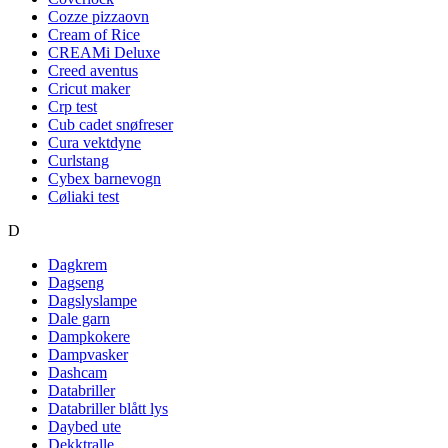
Cozze pizzaovn
Cream of Rice
CREAMi Deluxe
Creed aventus
Cricut maker
Crp test
Cub cadet snøfreser
Cura vektdyne
Curlstang
Cybex barnevogn
Cøliaki test
D
Dagkrem
Dagseng
Dagslyslampe
Dale garn
Dampkokere
Dampvasker
Dashcam
Databriller
Databriller blått lys
Daybed ute
Dekktralle