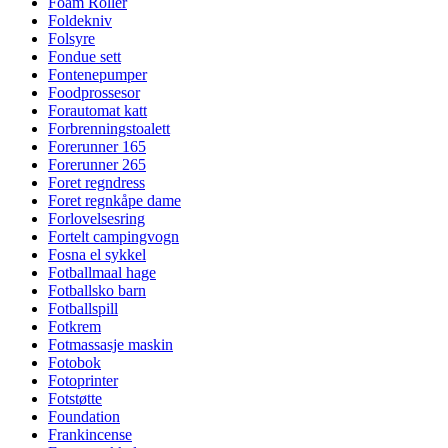
Foam Roller
Foldekniv
Folsyre
Fondue sett
Fontenepumper
Foodprossesor
Forautomat katt
Forbrenningstoalett
Forerunner 165
Forerunner 265
Foret regndress
Foret regnkåpe dame
Forlovelsesring
Fortelt campingvogn
Fosna el sykkel
Fotballmaal hage
Fotballsko barn
Fotballspill
Fotkrem
Fotmassasje maskin
Fotobok
Fotoprinter
Fotstøtte
Foundation
Frankincense