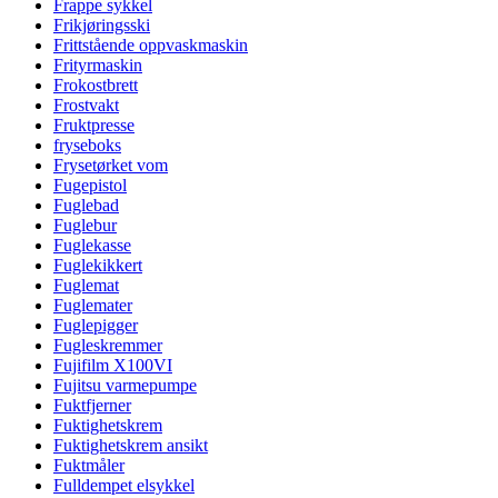
Frappe sykkel
Frikjøringsski
Frittstående oppvaskmaskin
Frityrmaskin
Frokostbrett
Frostvakt
Fruktpresse
fryseboks
Frysetørket vom
Fugepistol
Fuglebad
Fuglebur
Fuglekasse
Fuglekikkert
Fuglemat
Fuglemater
Fuglepigger
Fugleskremmer
Fujifilm X100VI
Fujitsu varmepumpe
Fuktfjerner
Fuktighetskrem
Fuktighetskrem ansikt
Fuktmåler
Fulldempet elsykkel