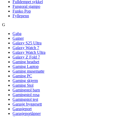
Fulldempet sykkel
Fungoral sjampo
Funko Pop
Fyllepenn
G
Gaba
Gainer
Galaxy S25 Ultra
Galaxy Watch 7
Galaxy Watch Ultra
Galaxy Z Fold 7
Gaming headset
Gaming Laptop
Gaming musematte
Gaming PC
Gaming skjerm
Gaming Stol
Gamingstol barn
Gamingstol rosa
Gamingstol test
Garasje byggesett
Garasjeport
Garasjeportåpner