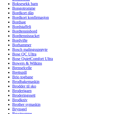
Boksesekk barn
Bongotromme
Bordkort dåp
Bordkort konfirmasjon
Bordsag
Bordstaffeli
Bordtennisbord
Bordtennisracket
Bordvifte
Borhammer
Bosch malingssprøyte
Bose QC Ultra
Bose QuietComfort Ultra
Bowers & Wilkins
Brenselcelle
Brettspill
Brio togbane
Brodbakemaskin
Brodder til sko
Broderigarn
Broderingssett
Brodkniv
Brother symaskin
Brynsgel
Brystpumpe