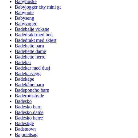
Babyhuske
Babyjogger city mini gt
Babypute
Babyseng
Babyvugge
Badebalje voksne
Badedrakt med ben
Badedrakt med skjørt
Badehette barn
Badehette dame
Badehette herre
Badekar
Badekar med dusj
Badekarvegg
Badekåpe
Badekåpe barn
Badeponcho barn
Baderomshylle
Badesko
Badesko barn
Badesko dame
Badesko herre
Badestige
Badstuovn
Bajonettsag