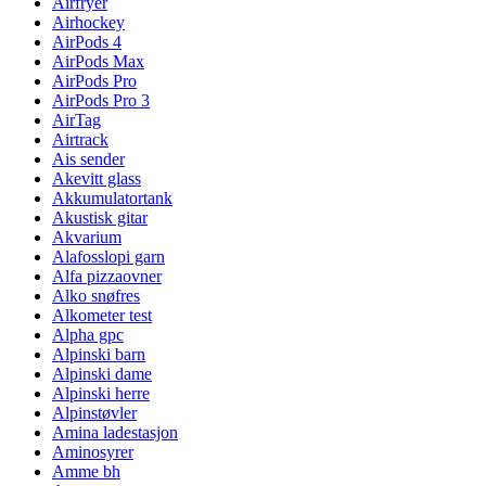
Airfryer
Airhockey
AirPods 4
AirPods Max
AirPods Pro
AirPods Pro 3
AirTag
Airtrack
Ais sender
Akevitt glass
Akkumulatortank
Akustisk gitar
Akvarium
Alafosslopi garn
Alfa pizzaovner
Alko snøfres
Alkometer test
Alpha gpc
Alpinski barn
Alpinski dame
Alpinski herre
Alpinstøvler
Amina ladestasjon
Aminosyrer
Amme bh