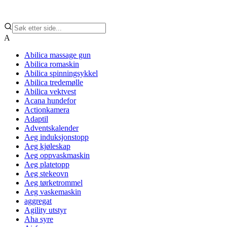
A
Abilica massage gun
Abilica romaskin
Abilica spinningsykkel
Abilica tredemølle
Abilica vektvest
Acana hundefor
Actionkamera
Adaptil
Adventskalender
Aeg induksjonstopp
Aeg kjøleskap
Aeg oppvaskmaskin
Aeg platetopp
Aeg stekeovn
Aeg tørketrommel
Aeg vaskemaskin
aggregat
Agility utstyr
Aha syre