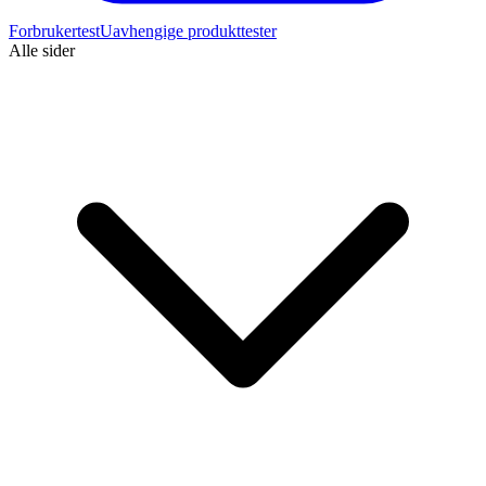
Forbrukertest
Uavhengige produkttester
Alle sider