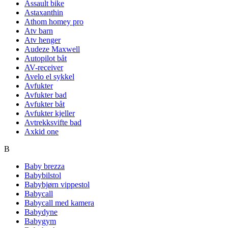
Assault bike
Astaxanthin
Athom homey pro
Atv barn
Atv henger
Audeze Maxwell
Autopilot båt
AV-receiver
Avelo el sykkel
Avfukter
Avfukter bad
Avfukter båt
Avfukter kjeller
Avtrekksvifte bad
Axkid one
B
Baby brezza
Babybilstol
Babybjørn vippestol
Babycall
Babycall med kamera
Babydyne
Babygym