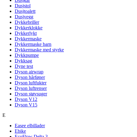
Dusjkar
Dusjstol
Dusjtoalett
Dusjvegg
Dykkebriller
Dykkerklokke
Dykkerlykt
Dykkermaske
Dykkermaske barn
Dykkermaske med styrke
Dykkpumpe
Dykksag
Dyne test
Dyson airwrap
Dyson hårføner
Dyson luftfukter
Dyson luftrenser
Dyson støvsuger
Dyson V12
Dyson V15
E
Easee elbillader
Ebike
EcoFlow Delta 3