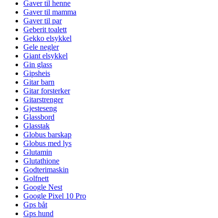
Gaver til henne
Gaver til mamma
Gaver til par
Geberit toalett
Gekko elsykkel
Gele negler
Giant elsykkel
Gin glass
Gipsheis
Gitar barn
Gitar forsterker
Gitarstrenger
Gjesteseng
Glassbord
Glasstak
Globus barskap
Globus med lys
Glutamin
Glutathione
Godterimaskin
Golfnett
Google Nest
Google Pixel 10 Pro
Gps båt
Gps hund