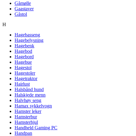
Gåmølle
Gaastaver
Gåstol
H
Hagebasseng
Hagebelysning
Hagebenk
Hagebod
Hagebord
Hagebue
Hagestol
Hagestoler
Hagetraktor
Hairlust
Halsbånd hund
Halskjede menn
Halvhøy seng
Hamax sykkelvogn
Hamster leker
Hamsterbur
Hamsterhjul
Handheld Gaming PC
Handpan