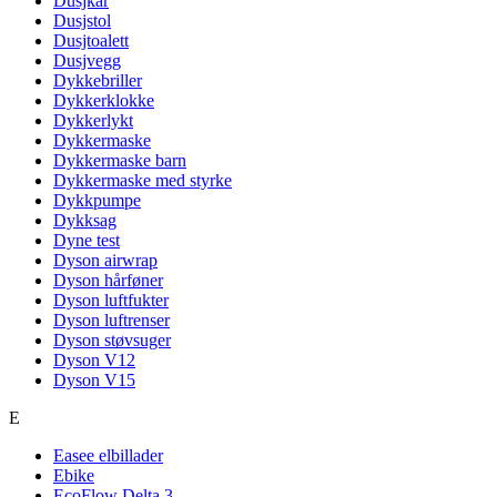
Dusjkar
Dusjstol
Dusjtoalett
Dusjvegg
Dykkebriller
Dykkerklokke
Dykkerlykt
Dykkermaske
Dykkermaske barn
Dykkermaske med styrke
Dykkpumpe
Dykksag
Dyne test
Dyson airwrap
Dyson hårføner
Dyson luftfukter
Dyson luftrenser
Dyson støvsuger
Dyson V12
Dyson V15
E
Easee elbillader
Ebike
EcoFlow Delta 3