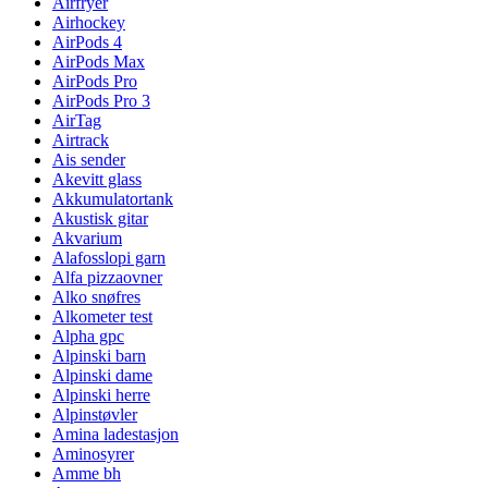
Airfryer
Airhockey
AirPods 4
AirPods Max
AirPods Pro
AirPods Pro 3
AirTag
Airtrack
Ais sender
Akevitt glass
Akkumulatortank
Akustisk gitar
Akvarium
Alafosslopi garn
Alfa pizzaovner
Alko snøfres
Alkometer test
Alpha gpc
Alpinski barn
Alpinski dame
Alpinski herre
Alpinstøvler
Amina ladestasjon
Aminosyrer
Amme bh