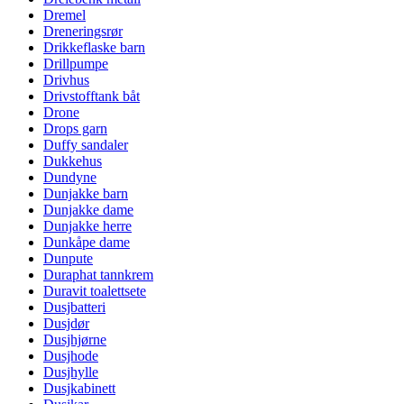
Dremel
Dreneringsrør
Drikkeflaske barn
Drillpumpe
Drivhus
Drivstofftank båt
Drone
Drops garn
Duffy sandaler
Dukkehus
Dundyne
Dunjakke barn
Dunjakke dame
Dunjakke herre
Dunkåpe dame
Dunpute
Duraphat tannkrem
Duravit toalettsete
Dusjbatteri
Dusjdør
Dusjhjørne
Dusjhode
Dusjhylle
Dusjkabinett