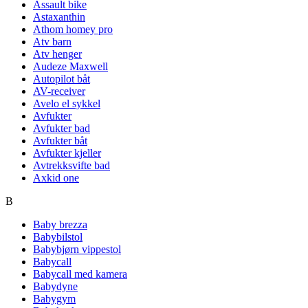
Assault bike
Astaxanthin
Athom homey pro
Atv barn
Atv henger
Audeze Maxwell
Autopilot båt
AV-receiver
Avelo el sykkel
Avfukter
Avfukter bad
Avfukter båt
Avfukter kjeller
Avtrekksvifte bad
Axkid one
B
Baby brezza
Babybilstol
Babybjørn vippestol
Babycall
Babycall med kamera
Babydyne
Babygym