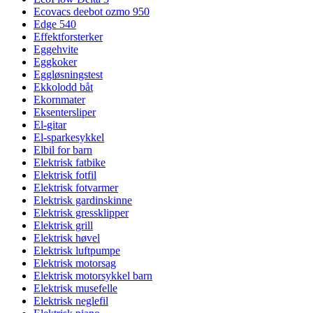
Ecovacs deebot ozmo 950
Edge 540
Effektforsterker
Eggehvite
Eggkoker
Eggløsningstest
Ekkolodd båt
Ekornmater
Eksentersliper
El-gitar
El-sparkesykkel
Elbil for barn
Elektrisk fatbike
Elektrisk fotfil
Elektrisk fotvarmer
Elektrisk gardinskinne
Elektrisk gressklipper
Elektrisk grill
Elektrisk høvel
Elektrisk luftpumpe
Elektrisk motorsag
Elektrisk motorsykkel barn
Elektrisk musefelle
Elektrisk neglefil