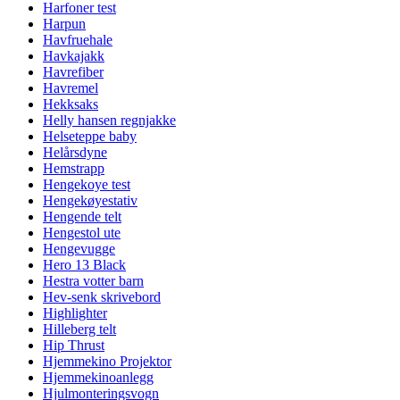
Harfoner test
Harpun
Havfruehale
Havkajakk
Havrefiber
Havremel
Hekksaks
Helly hansen regnjakke
Helseteppe baby
Helårsdyne
Hemstrapp
Hengekoye test
Hengekøyestativ
Hengende telt
Hengestol ute
Hengevugge
Hero 13 Black
Hestra votter barn
Hev-senk skrivebord
Highlighter
Hilleberg telt
Hip Thrust
Hjemmekino Projektor
Hjemmekinoanlegg
Hjulmonteringsvogn