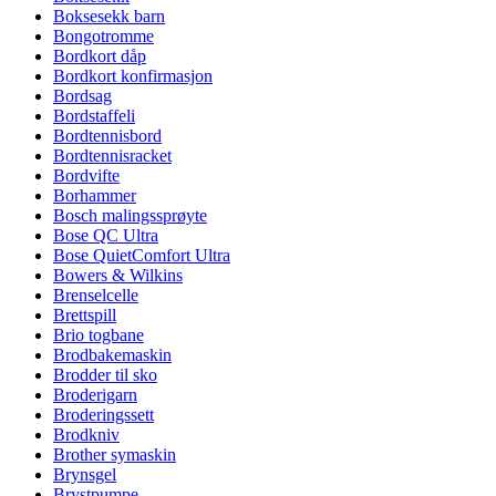
Boksesekk barn
Bongotromme
Bordkort dåp
Bordkort konfirmasjon
Bordsag
Bordstaffeli
Bordtennisbord
Bordtennisracket
Bordvifte
Borhammer
Bosch malingssprøyte
Bose QC Ultra
Bose QuietComfort Ultra
Bowers & Wilkins
Brenselcelle
Brettspill
Brio togbane
Brodbakemaskin
Brodder til sko
Broderigarn
Broderingssett
Brodkniv
Brother symaskin
Brynsgel
Brystpumpe