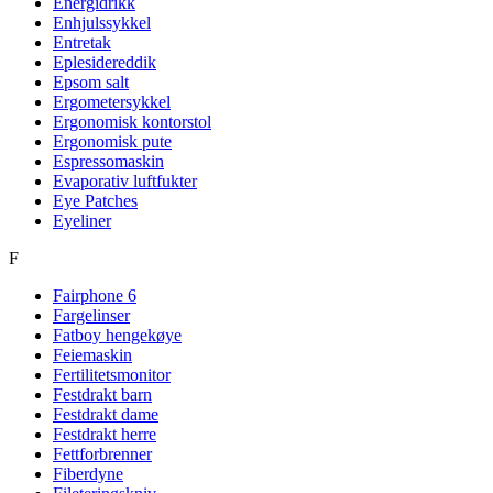
Energidrikk
Enhjulssykkel
Entretak
Eplesidereddik
Epsom salt
Ergometersykkel
Ergonomisk kontorstol
Ergonomisk pute
Espressomaskin
Evaporativ luftfukter
Eye Patches
Eyeliner
F
Fairphone 6
Fargelinser
Fatboy hengekøye
Feiemaskin
Fertilitetsmonitor
Festdrakt barn
Festdrakt dame
Festdrakt herre
Fettforbrenner
Fiberdyne