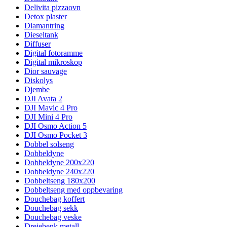
Delivita pizzaovn
Detox plaster
Diamantring
Dieseltank
Diffuser
Digital fotoramme
Digital mikroskop
Dior sauvage
Diskolys
Djembe
DJI Avata 2
DJI Mavic 4 Pro
DJI Mini 4 Pro
DJI Osmo Action 5
DJI Osmo Pocket 3
Dobbel solseng
Dobbeldyne
Dobbeldyne 200x220
Dobbeldyne 240x220
Dobbeltseng 180x200
Dobbeltseng med oppbevaring
Douchebag koffert
Douchebag sekk
Douchebag veske
Dreiebenk metall