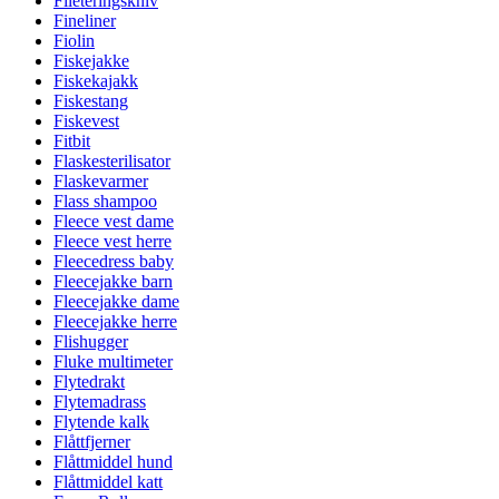
Fileteringskniv
Fineliner
Fiolin
Fiskejakke
Fiskekajakk
Fiskestang
Fiskevest
Fitbit
Flaskesterilisator
Flaskevarmer
Flass shampoo
Fleece vest dame
Fleece vest herre
Fleecedress baby
Fleecejakke barn
Fleecejakke dame
Fleecejakke herre
Flishugger
Fluke multimeter
Flytedrakt
Flytemadrass
Flytende kalk
Flåttfjerner
Flåttmiddel hund
Flåttmiddel katt