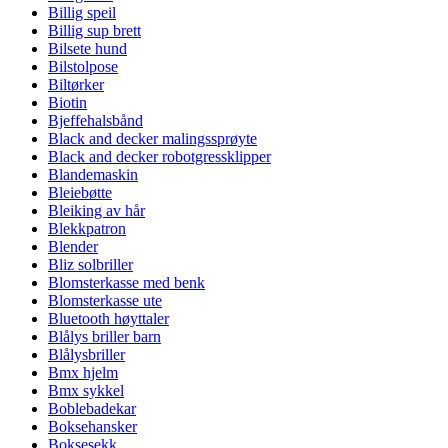
Billig speil
Billig sup brett
Bilsete hund
Bilstolpose
Biltørker
Biotin
Bjeffehalsbånd
Black and decker malingssprøyte
Black and decker robotgressklipper
Blandemaskin
Bleiebøtte
Bleiking av hår
Blekkpatron
Blender
Bliz solbriller
Blomsterkasse med benk
Blomsterkasse ute
Bluetooth høyttaler
Blålys briller barn
Blålysbriller
Bmx hjelm
Bmx sykkel
Boblebadekar
Boksehansker
Boksesekk