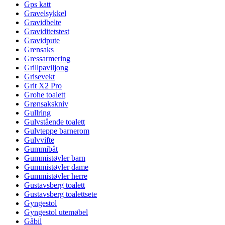
Gps katt
Gravelsykkel
Gravidbelte
Graviditetstest
Gravidpute
Grensaks
Gressarmering
Grillpaviljong
Grisevekt
Grit X2 Pro
Grohe toalett
Grønsakskniv
Gullring
Gulvstående toalett
Gulvteppe barnerom
Gulvvifte
Gummibåt
Gummistøvler barn
Gummistøvler dame
Gummistøvler herre
Gustavsberg toalett
Gustavsberg toalettsete
Gyngestol
Gyngestol utemøbel
Gåbil