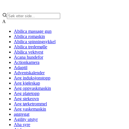
A
Abilica massage gun
Abilica romaskin
Abilica spinningsykkel
Abilica tredemølle
Abilica vektvest
Acana hundefor
Actionkamera
Adaptil
Adventskalender
Aeg induksjonstopp
Aeg kjøleskap
Aeg oppvaskmaskin
Aeg platetopp
Aeg stekeovn
Aeg tørketrommel
Aeg vaskemaskin
aggregat
Agility utstyr
Aha syre