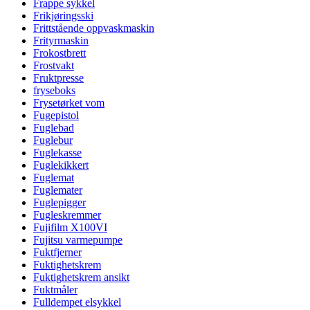
Frappe sykkel
Frikjøringsski
Frittstående oppvaskmaskin
Frityrmaskin
Frokostbrett
Frostvakt
Fruktpresse
fryseboks
Frysetørket vom
Fugepistol
Fuglebad
Fuglebur
Fuglekasse
Fuglekikkert
Fuglemat
Fuglemater
Fuglepigger
Fugleskremmer
Fujifilm X100VI
Fujitsu varmepumpe
Fuktfjerner
Fuktighetskrem
Fuktighetskrem ansikt
Fuktmåler
Fulldempet elsykkel