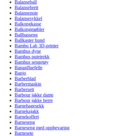
Balanseball
Balansebrett
Balansepute
Balansesykkel
Balkongkasse
Balkongmøbler
Ballbasseng
Ballkaster hund
Bambu Lab 3D-printer
Bambus dyne
Bambus putetrekk
Bambus sengetøy
Bananfluefelle
Banjo
Barberblad
Barbermaskin
Barbersett
Barbour jakke dame
Barbour jakke herre
Barnehagesekk
Barnekajakk
Barnekoffert
Barneseng
Barneseng med oppbevaring
Barnesete