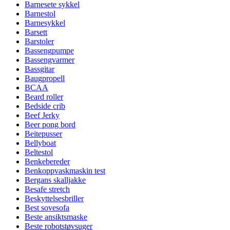
Barnesete sykkel
Barnestol
Barnesykkel
Barsett
Barstoler
Bassengpumpe
Bassengvarmer
Bassgitar
Baugpropell
BCAA
Beard roller
Bedside crib
Beef Jerky
Beer pong bord
Beitepusser
Bellyboat
Beltestol
Benkebereder
Benkoppvaskmaskin test
Bergans skalljakke
Besafe stretch
Beskyttelsesbriller
Best sovesofa
Beste ansiktsmaske
Beste robotstøvsuger