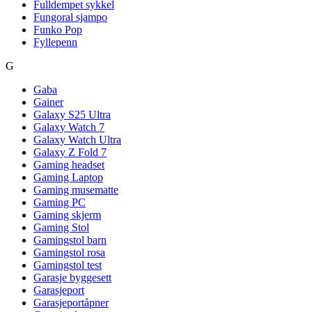
Fulldempet sykkel
Fungoral sjampo
Funko Pop
Fyllepenn
G
Gaba
Gainer
Galaxy S25 Ultra
Galaxy Watch 7
Galaxy Watch Ultra
Galaxy Z Fold 7
Gaming headset
Gaming Laptop
Gaming musematte
Gaming PC
Gaming skjerm
Gaming Stol
Gamingstol barn
Gamingstol rosa
Gamingstol test
Garasje byggesett
Garasjeport
Garasjeportåpner