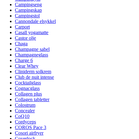
Campingseng
Campingskap
Campingstol
Cannondale elsykkel
Carport
Casall yogamatte
Castor olje
Chaga
Champagne sabel
Champagneglass
Charge 6
Clear Whey
Cliniderm solkrem
Club de nuit intense
Cocktailglass
Cognacglass
Collagen plus
Collagen tabletter
Colostrum
Concealer
CoQ10
Cordyceps
COROS Pace 3
Cosori airfryer
Coverlock