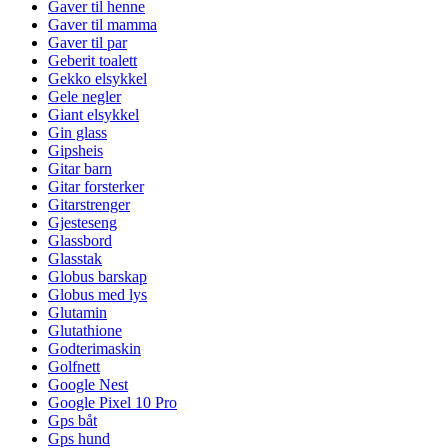
Gaver til henne
Gaver til mamma
Gaver til par
Geberit toalett
Gekko elsykkel
Gele negler
Giant elsykkel
Gin glass
Gipsheis
Gitar barn
Gitar forsterker
Gitarstrenger
Gjesteseng
Glassbord
Glasstak
Globus barskap
Globus med lys
Glutamin
Glutathione
Godterimaskin
Golfnett
Google Nest
Google Pixel 10 Pro
Gps båt
Gps hund