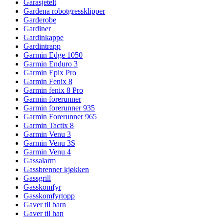
Garasjetelt
Gardena robotgressklipper
Garderobe
Gardiner
Gardinkappe
Gardintrapp
Garmin Edge 1050
Garmin Enduro 3
Garmin Epix Pro
Garmin Fenix 8
Garmin fenix 8 Pro
Garmin forerunner
Garmin forerunner 935
Garmin Forerunner 965
Garmin Tactix 8
Garmin Venu 3
Garmin Venu 3S
Garmin Venu 4
Gassalarm
Gassbrenner kjøkken
Gassgrill
Gasskomfyr
Gasskomfyrtopp
Gaver til barn
Gaver til han