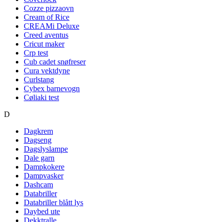
Cozze pizzaovn
Cream of Rice
CREAMi Deluxe
Creed aventus
Cricut maker
Crp test
Cub cadet snøfreser
Cura vektdyne
Curlstang
Cybex barnevogn
Cøliaki test
D
Dagkrem
Dagseng
Dagslyslampe
Dale garn
Dampkokere
Dampvasker
Dashcam
Databriller
Databriller blått lys
Daybed ute
Dekktralle