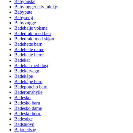
Babyhuske
Babyjogger city mini gt
Babypute
Babyseng
Babyvugge
Badebalje voksne
Badedrakt med ben
Badedrakt med skjørt
Badehette barn
Badehette dame
Badehette herre
Badekar
Badekar med dusj
Badekarvegg
Badekåpe
Badekåpe barn
Badeponcho barn
Baderomshylle
Badesko
Badesko barn
Badesko dame
Badesko herre
Badestige
Badstuovn
Bajonettsag