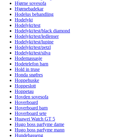
Hjørne sovesofa
Hjørnebadekar
Hodelus behandling
Hodelykt
Hodelykt/test
Hodelykt/test/black diamond
Hodelykt/test/ledlenser
Hodelykt/test/lupine
Hodelykt/test/petzl
Hodelykt/test/silva
Hodemassasje
Hodetelefon barn
Hold in truse
Honda snøfres
Hoppehuske
Hoppeslott
Hoppetau
Hovden sovesofa
Hoverboard
Hoverboard barn
Hoverboard sete
Huawei Watch GT 5
Hugo boss parfyme dame
Hugo boss parfyme mann
Hundebasseng