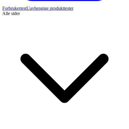
Forbrukertest
Uavhengige produkttester
Alle sider