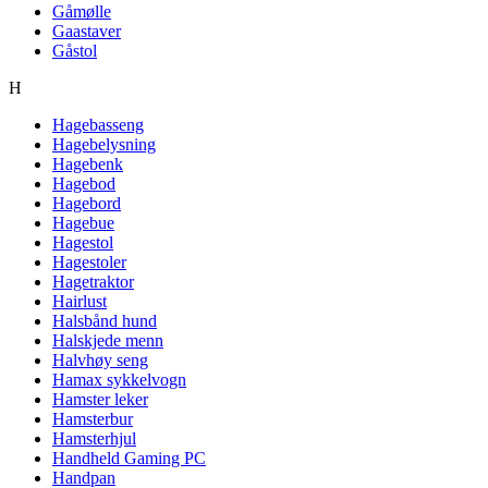
Gåmølle
Gaastaver
Gåstol
H
Hagebasseng
Hagebelysning
Hagebenk
Hagebod
Hagebord
Hagebue
Hagestol
Hagestoler
Hagetraktor
Hairlust
Halsbånd hund
Halskjede menn
Halvhøy seng
Hamax sykkelvogn
Hamster leker
Hamsterbur
Hamsterhjul
Handheld Gaming PC
Handpan