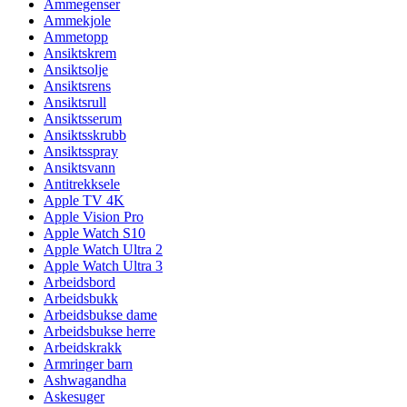
Ammegenser
Ammekjole
Ammetopp
Ansiktskrem
Ansiktsolje
Ansiktsrens
Ansiktsrull
Ansiktsserum
Ansiktsskrubb
Ansiktsspray
Ansiktsvann
Antitrekksele
Apple TV 4K
Apple Vision Pro
Apple Watch S10
Apple Watch Ultra 2
Apple Watch Ultra 3
Arbeidsbord
Arbeidsbukk
Arbeidsbukse dame
Arbeidsbukse herre
Arbeidskrakk
Armringer barn
Ashwagandha
Askesuger