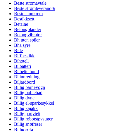
Beste strømavtale
Beste strømleverandør
Beste tannkrem
Bestikksett
Betaine
Betongblander
Betongvibrator
Bh uten spiler
Bha syre
Bide
Biffbestikk
Bihotell
Bilbatteri
Bilbelte hund
Bilinnredning
Biljardbord
Billig barnevogn
Billig boblebad
Billig dyne
Billig el-sparkesykkel
Billig kajakk
Billig partytelt
Billig robotstøvsuger
Billig snøfreser
Billig sofa