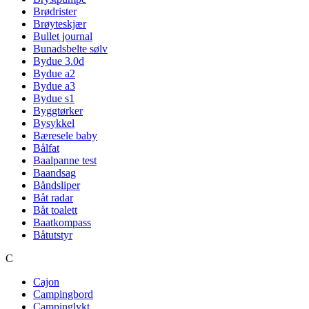
Brødrister
Brøyteskjær
Bullet journal
Bunadsbelte sølv
Bydue 3.0d
Bydue a2
Bydue a3
Bydue s1
Byggtørker
Bysykkel
Bæresele baby
Bålfat
Baalpanne test
Baandsag
Båndsliper
Båt radar
Båt toalett
Baatkompass
Båtutstyr
C
Cajon
Campingbord
Campinglykt