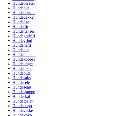
Hundeblaaser
Hundebur
Hundebørster
Hundedekken
Hundedør
Hundefôr
Hundegenser
Hundegodteri
Hundegrind
Hundegård
Hundehus
Hundekamera
Hundekobbel
Hundekrage
Hundeleker
Hundepute
Hundesaks
Hundesele
Hundeseng
Hundesjampo
Hundeskål
Hundetoalett
Hundetrapp
Hundeveske
Hundevogn