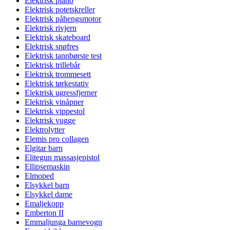
Elektrisk piano
Elektrisk potetskreller
Elektrisk påhengsmotor
Elektrisk rivjern
Elektrisk skateboard
Elektrisk snøfres
Elektrisk tannbørste test
Elektrisk trillebår
Elektrisk trommesett
Elektrisk tørkestativ
Elektrisk ugressfjerner
Elektrisk vinåpner
Elektrisk vippestol
Elektrisk vugge
Elektrolytter
Elemis pro collagen
Elgitar barn
Elitegun massasjepistol
Ellipsemaskin
Elmoped
Elsykkel barn
Elsykkel dame
Emaljekopp
Emberton II
Emmaljunga barnevogn