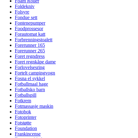
Foam Roller
Foldekniv
Folsyre
Fondue sett
Fontenepumper
Foodprossesor
Forautomat katt
Forbrenningstoalett
Forerunner 165
Forerunner 265
Foret regndress
Foret regnkåpe dame
Forlovelsesring
Fortelt campingvogn
Fosna el sykkel
Fotballmaal hage
Fotballsko barn
Fotballspill
Fotkrem
Fotmassasje maskin
Fotobok
Fotoprinter
Fotstøtte
Foundation
Frankincense