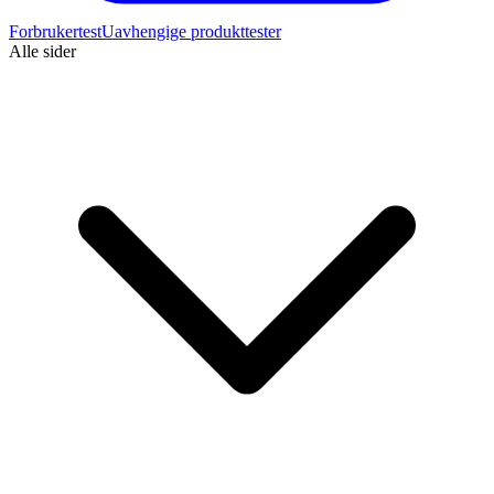
Forbrukertest
Uavhengige produkttester
Alle sider