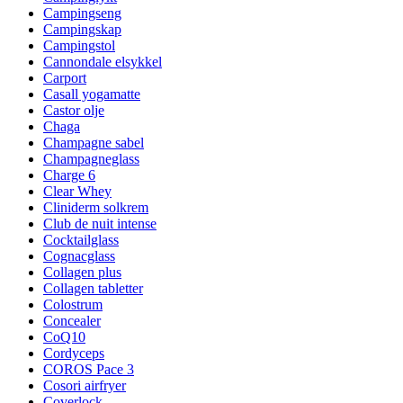
Campingseng
Campingskap
Campingstol
Cannondale elsykkel
Carport
Casall yogamatte
Castor olje
Chaga
Champagne sabel
Champagneglass
Charge 6
Clear Whey
Cliniderm solkrem
Club de nuit intense
Cocktailglass
Cognacglass
Collagen plus
Collagen tabletter
Colostrum
Concealer
CoQ10
Cordyceps
COROS Pace 3
Cosori airfryer
Coverlock