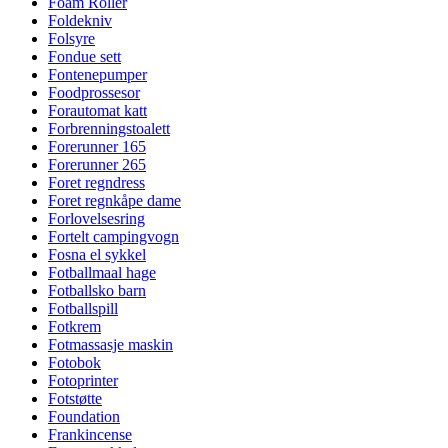
Foam Roller
Foldekniv
Folsyre
Fondue sett
Fontenepumper
Foodprossesor
Forautomat katt
Forbrenningstoalett
Forerunner 165
Forerunner 265
Foret regndress
Foret regnkåpe dame
Forlovelsesring
Fortelt campingvogn
Fosna el sykkel
Fotballmaal hage
Fotballsko barn
Fotballspill
Fotkrem
Fotmassasje maskin
Fotobok
Fotoprinter
Fotstøtte
Foundation
Frankincense