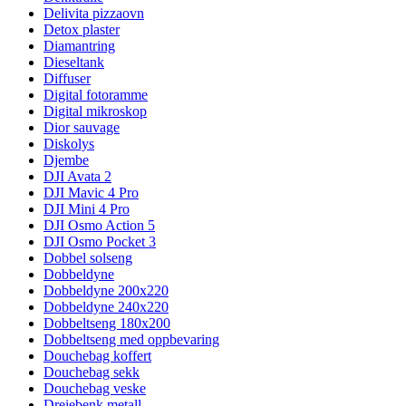
Delivita pizzaovn
Detox plaster
Diamantring
Dieseltank
Diffuser
Digital fotoramme
Digital mikroskop
Dior sauvage
Diskolys
Djembe
DJI Avata 2
DJI Mavic 4 Pro
DJI Mini 4 Pro
DJI Osmo Action 5
DJI Osmo Pocket 3
Dobbel solseng
Dobbeldyne
Dobbeldyne 200x220
Dobbeldyne 240x220
Dobbeltseng 180x200
Dobbeltseng med oppbevaring
Douchebag koffert
Douchebag sekk
Douchebag veske
Dreiebenk metall