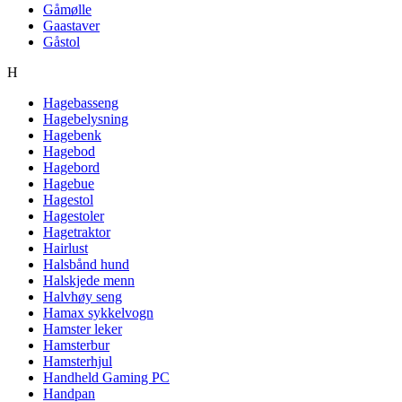
Gåmølle
Gaastaver
Gåstol
H
Hagebasseng
Hagebelysning
Hagebenk
Hagebod
Hagebord
Hagebue
Hagestol
Hagestoler
Hagetraktor
Hairlust
Halsbånd hund
Halskjede menn
Halvhøy seng
Hamax sykkelvogn
Hamster leker
Hamsterbur
Hamsterhjul
Handheld Gaming PC
Handpan