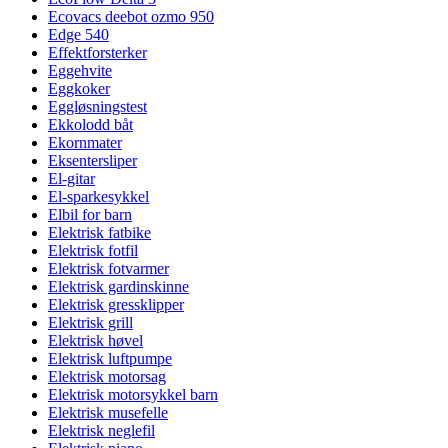
Ecovacs deebot ozmo 950
Edge 540
Effektforsterker
Eggehvite
Eggkoker
Eggløsningstest
Ekkolodd båt
Ekornmater
Eksentersliper
El-gitar
El-sparkesykkel
Elbil for barn
Elektrisk fatbike
Elektrisk fotfil
Elektrisk fotvarmer
Elektrisk gardinskinne
Elektrisk gressklipper
Elektrisk grill
Elektrisk høvel
Elektrisk luftpumpe
Elektrisk motorsag
Elektrisk motorsykkel barn
Elektrisk musefelle
Elektrisk neglefil