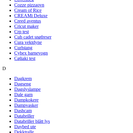
Cozze pizzaovn
Cream of Rice
CREAMi Deluxe
Creed aventus
Cricut maker
Crp test
Cub cadet snøfreser
Cura vektdyne
Curlstang
Cybex barnevogn
Cøliaki test
D
Dagkrem
Dagseng
Dagslyslampe
Dale garn
Dampkokere
Dampvasker
Dashcam
Databriller
Databriller blått lys
Daybed ute
Dekktralle