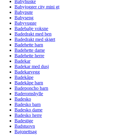
Babyhuske
Babyjogger city mini gt
Babypute
Babyseng
Babyvugge
Badebalje voksne
Badedrakt med ben
Badedrakt med skjørt
Badehette barn
Badehette dame
Badehette herre
Badekar
Badekar med dusj
Badekarvegg
Badekåpe
Badekåpe barn
Badeponcho barn
Baderomshylle
Badesko
Badesko barn
Badesko dame
Badesko herre
Badestige
Badstuovn
Bajonettsag