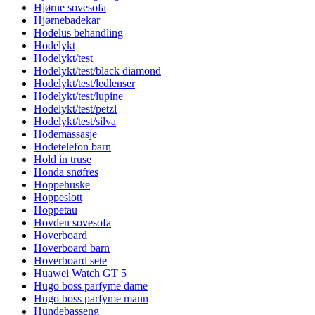
Hjørne sovesofa
Hjørnebadekar
Hodelus behandling
Hodelykt
Hodelykt/test
Hodelykt/test/black diamond
Hodelykt/test/ledlenser
Hodelykt/test/lupine
Hodelykt/test/petzl
Hodelykt/test/silva
Hodemassasje
Hodetelefon barn
Hold in truse
Honda snøfres
Hoppehuske
Hoppeslott
Hoppetau
Hovden sovesofa
Hoverboard
Hoverboard barn
Hoverboard sete
Huawei Watch GT 5
Hugo boss parfyme dame
Hugo boss parfyme mann
Hundebasseng