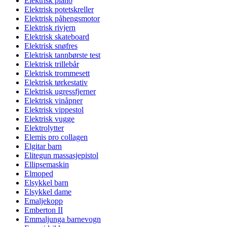
Elektrisk piano
Elektrisk potetskreller
Elektrisk påhengsmotor
Elektrisk rivjern
Elektrisk skateboard
Elektrisk snøfres
Elektrisk tannbørste test
Elektrisk trillebår
Elektrisk trommesett
Elektrisk tørkestativ
Elektrisk ugressfjerner
Elektrisk vinåpner
Elektrisk vippestol
Elektrisk vugge
Elektrolytter
Elemis pro collagen
Elgitar barn
Elitegun massasjepistol
Ellipsemaskin
Elmoped
Elsykkel barn
Elsykkel dame
Emaljekopp
Emberton II
Emmaljunga barnevogn