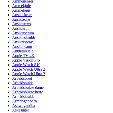
Ammegenser
Ammekjole
Ammetopp
Ansiktskrem
Ansiktsolje
Ansiktsrens
Ansiktsrull
Ansiktsserum
Ansiktsskrubb
Ansiktsspray
Ansiktsvann
Antitrekksele
Apple TV 4K
Apple Vision Pro
Apple Watch S10
Apple Watch Ultra 2
Apple Watch Ultra 3
Arbeidsbord
Arbeidsbukk
Arbeidsbukse dame
Arbeidsbukse herre
Arbeidskrakk
Armringer barn
Ashwagandha
Askesuger