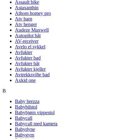
Assault bike
Astaxanthin
Athom homey pro
Atv barn
Atv henger
Audeze Maxwell
Autopilot båt
AV-receiver
Avelo el sykkel
Avfukter
Avfukter bad
Avfukter båt
Avfukter kjeller
Avtrekksvifte bad
Axkid one
B
Baby brezza
Babybilstol
Babybjørn vippestol
Babycall
Babycall med kamera
Babydyne
Babygym