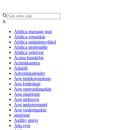
A
Abilica massage gun
Abilica romaskin
Abilica spinningsykkel
Abilica tredemølle
Abilica vektvest
Acana hundefor
Actionkamera
Adaptil
Adventskalender
Aeg induksjonstopp
Aeg kjøleskap
Aeg oppvaskmaskin
Aeg platetopp
Aeg stekeovn
Aeg tørketrommel
Aeg vaskemaskin
aggregat
Agility utstyr
Aha syre