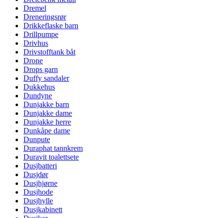
Dremel
Dreneringsrør
Drikkeflaske barn
Drillpumpe
Drivhus
Drivstofftank båt
Drone
Drops garn
Duffy sandaler
Dukkehus
Dundyne
Dunjakke barn
Dunjakke dame
Dunjakke herre
Dunkåpe dame
Dunpute
Duraphat tannkrem
Duravit toalettsete
Dusjbatteri
Dusjdør
Dusjhjørne
Dusjhode
Dusjhylle
Dusjkabinett