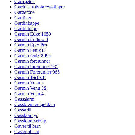
Garasjetelt
Gardena robotgressklipper
Garderobe
Gardiner
Gardinkappe
Gardintrapp
Garmin Edge 1050
Garmin Enduro 3
Garmin Epix Pro
Garmin Fenix 8
Garmin fenix 8 Pro
Garmin forerunner
Garmin forerunner 935
Garmin Forerunner 965
Garmin Tactix 8
Garmin Venu 3
Garmin Venu 3S
Garmin Venu 4
Gassalarm
Gassbrenner kjøkken
Gassgrill
Gasskomfyr
Gasskomfyrtopp
Gaver til barn
Gaver til han