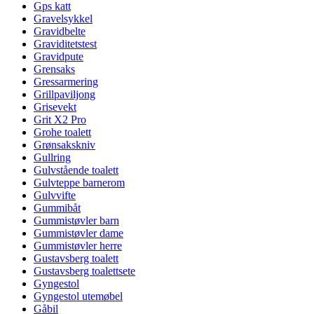
Gps katt
Gravelsykkel
Gravidbelte
Graviditetstest
Gravidpute
Grensaks
Gressarmering
Grillpaviljong
Grisevekt
Grit X2 Pro
Grohe toalett
Grønsakskniv
Gullring
Gulvstående toalett
Gulvteppe barnerom
Gulvvifte
Gummibåt
Gummistøvler barn
Gummistøvler dame
Gummistøvler herre
Gustavsberg toalett
Gustavsberg toalettsete
Gyngestol
Gyngestol utemøbel
Gåbil