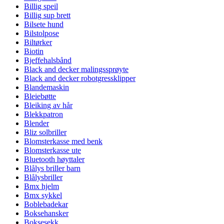
Billig speil
Billig sup brett
Bilsete hund
Bilstolpose
Biltørker
Biotin
Bjeffehalsbånd
Black and decker malingssprøyte
Black and decker robotgressklipper
Blandemaskin
Bleiebøtte
Bleiking av hår
Blekkpatron
Blender
Bliz solbriller
Blomsterkasse med benk
Blomsterkasse ute
Bluetooth høyttaler
Blålys briller barn
Blålysbriller
Bmx hjelm
Bmx sykkel
Boblebadekar
Boksehansker
Boksesekk