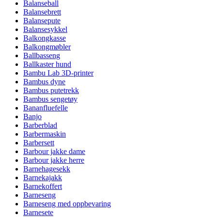
Balanseball
Balansebrett
Balansepute
Balansesykkel
Balkongkasse
Balkongmøbler
Ballbasseng
Ballkaster hund
Bambu Lab 3D-printer
Bambus dyne
Bambus putetrekk
Bambus sengetøy
Bananfluefelle
Banjo
Barberblad
Barbermaskin
Barbersett
Barbour jakke dame
Barbour jakke herre
Barnehagesekk
Barnekajakk
Barnekoffert
Barneseng
Barneseng med oppbevaring
Barnesete