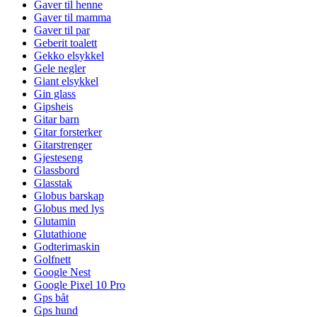
Gaver til henne
Gaver til mamma
Gaver til par
Geberit toalett
Gekko elsykkel
Gele negler
Giant elsykkel
Gin glass
Gipsheis
Gitar barn
Gitar forsterker
Gitarstrenger
Gjesteseng
Glassbord
Glasstak
Globus barskap
Globus med lys
Glutamin
Glutathione
Godterimaskin
Golfnett
Google Nest
Google Pixel 10 Pro
Gps båt
Gps hund