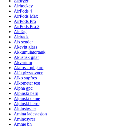
Airfryer
Airhockey
AirPods 4
AirPods Max
AirPods Pro
AirPods Pro 3
AirTag
Airtrack
Ais sender
Akevitt glass
Akkumulatortank
Akustisk gitar
Akvarium
Alafosslopi garn
Alfa pizzaovner
Alko snøfres
Alkometer test
Alpha gpc
Alpinski barn
Alpinski dame
Alpinski herre
Alpinstøvler
Amina ladestasjon
Aminosyrer
Amme bh