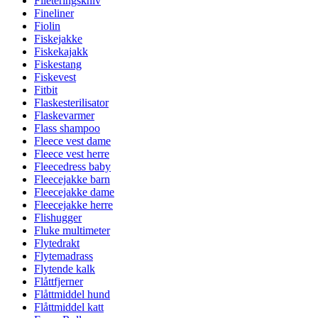
Fileteringskniv
Fineliner
Fiolin
Fiskejakke
Fiskekajakk
Fiskestang
Fiskevest
Fitbit
Flaskesterilisator
Flaskevarmer
Flass shampoo
Fleece vest dame
Fleece vest herre
Fleecedress baby
Fleecejakke barn
Fleecejakke dame
Fleecejakke herre
Flishugger
Fluke multimeter
Flytedrakt
Flytemadrass
Flytende kalk
Flåttfjerner
Flåttmiddel hund
Flåttmiddel katt