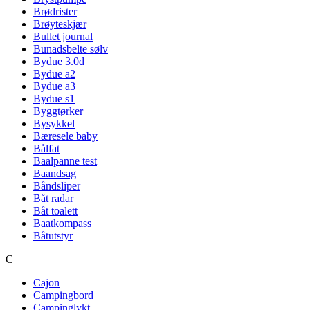
Brødrister
Brøyteskjær
Bullet journal
Bunadsbelte sølv
Bydue 3.0d
Bydue a2
Bydue a3
Bydue s1
Byggtørker
Bysykkel
Bæresele baby
Bålfat
Baalpanne test
Baandsag
Båndsliper
Båt radar
Båt toalett
Baatkompass
Båtutstyr
C
Cajon
Campingbord
Campinglykt