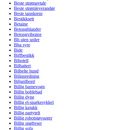
Beste strømavtale
Beste strømleverandør
Beste tannkrem
Bestikksett
Betaine
Betongblander
Betongvibrator
Bh uten spiler
Bha syre
Bide
Biffbestikk
Bihotell
Bilbatteri
Bilbelte hund
Bilinnredning
Biljardbord
Billig barnevogn
Billig boblebad
Billig dyne
Billig el-sparkesykkel
Billig kajakk
Billig partytelt
Billig robotstøvsuger
Billig snøfreser
Billig sofa