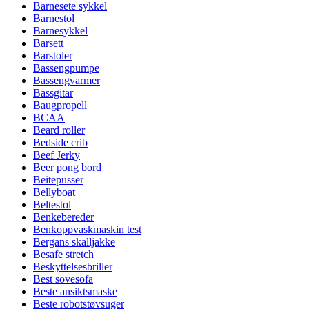
Barnesete sykkel
Barnestol
Barnesykkel
Barsett
Barstoler
Bassengpumpe
Bassengvarmer
Bassgitar
Baugpropell
BCAA
Beard roller
Bedside crib
Beef Jerky
Beer pong bord
Beitepusser
Bellyboat
Beltestol
Benkebereder
Benkoppvaskmaskin test
Bergans skalljakke
Besafe stretch
Beskyttelsesbriller
Best sovesofa
Beste ansiktsmaske
Beste robotstøvsuger