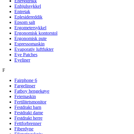
Energidrikk
Enhjulssykkel
Entretak
Eplesidereddik
Epsom salt
Ergometersykkel
Ergonomisk kontorstol
Ergonomisk pute
Espressomaskin
Evaporativ luftfukter
Eye Patches
Eyeliner
F
Fairphone 6
Fargelinser
Fatboy hengekøye
Feiemaskin
Fertilitetsmonitor
Festdrakt barn
Festdrakt dame
Festdrakt herre
Fettforbrenner
Fiberdyne