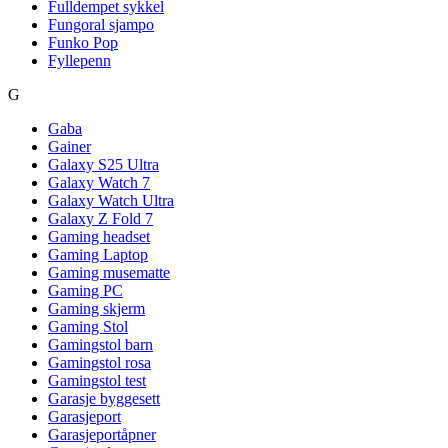
Fulldempet sykkel
Fungoral sjampo
Funko Pop
Fyllepenn
G
Gaba
Gainer
Galaxy S25 Ultra
Galaxy Watch 7
Galaxy Watch Ultra
Galaxy Z Fold 7
Gaming headset
Gaming Laptop
Gaming musematte
Gaming PC
Gaming skjerm
Gaming Stol
Gamingstol barn
Gamingstol rosa
Gamingstol test
Garasje byggesett
Garasjeport
Garasjeportåpner