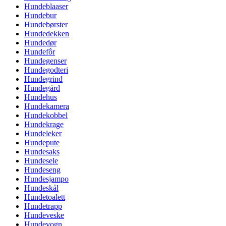
Hundeblaaser
Hundebur
Hundebørster
Hundedekken
Hundedør
Hundefôr
Hundegenser
Hundegodteri
Hundegrind
Hundegård
Hundehus
Hundekamera
Hundekobbel
Hundekrage
Hundeleker
Hundepute
Hundesaks
Hundesele
Hundeseng
Hundesjampo
Hundeskål
Hundetoalett
Hundetrapp
Hundeveske
Hundevogn