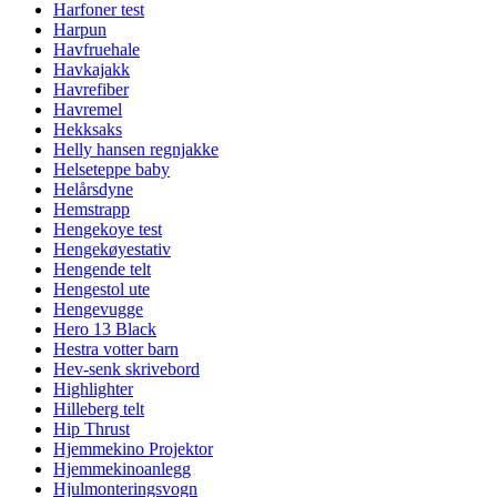
Harfoner test
Harpun
Havfruehale
Havkajakk
Havrefiber
Havremel
Hekksaks
Helly hansen regnjakke
Helseteppe baby
Helårsdyne
Hemstrapp
Hengekoye test
Hengekøyestativ
Hengende telt
Hengestol ute
Hengevugge
Hero 13 Black
Hestra votter barn
Hev-senk skrivebord
Highlighter
Hilleberg telt
Hip Thrust
Hjemmekino Projektor
Hjemmekinoanlegg
Hjulmonteringsvogn