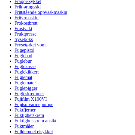
Frappe sykkel
Frikjøringsski
Frittstående oppvaskmaskin
Frityrmaskin
Frokostbrett
Frostvakt
Fruktpresse
fryseboks
Frysetørket vom
Fugepistol
Fuglebad
Fuglebur
Fuglekasse
Fuglekikkert
Fuglemat
Fuglemater
Fuglepigger
Fugleskremmer
Fujifilm X100VI
Fujitsu varmepumpe
Fuktfjerner
Fuktighetskrem
Fuktighetskrem ansikt
Fuktmåler
Fulldempet elsykkel