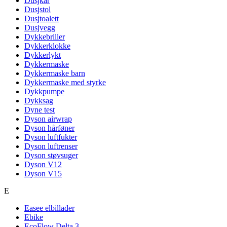
Dusjkar
Dusjstol
Dusjtoalett
Dusjvegg
Dykkebriller
Dykkerklokke
Dykkerlykt
Dykkermaske
Dykkermaske barn
Dykkermaske med styrke
Dykkpumpe
Dykksag
Dyne test
Dyson airwrap
Dyson hårføner
Dyson luftfukter
Dyson luftrenser
Dyson støvsuger
Dyson V12
Dyson V15
E
Easee elbillader
Ebike
EcoFlow Delta 3