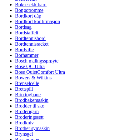
Boksesekk barn
Bongotromme
Bordkort dåp
Bordkort konfirmasjon
Bordsag
Bordstaffeli
Bordtennisbord
Bordtennisracket
Bordvifte
Borhammer
Bosch malingssprøyte
Bose QC Ultra
Bose QuietComfort Ultra
Bowers & Wilkins
Brenselcelle
Brettspill
Brio togbane
Brodbakemaskin
Brodder til sko
Broderigarn
Broderingssett
Brodkniv
Brother symaskin
Brynsgel
Brystpumpe