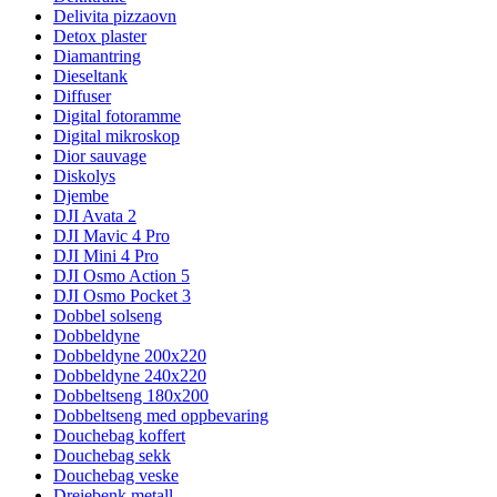
Delivita pizzaovn
Detox plaster
Diamantring
Dieseltank
Diffuser
Digital fotoramme
Digital mikroskop
Dior sauvage
Diskolys
Djembe
DJI Avata 2
DJI Mavic 4 Pro
DJI Mini 4 Pro
DJI Osmo Action 5
DJI Osmo Pocket 3
Dobbel solseng
Dobbeldyne
Dobbeldyne 200x220
Dobbeldyne 240x220
Dobbeltseng 180x200
Dobbeltseng med oppbevaring
Douchebag koffert
Douchebag sekk
Douchebag veske
Dreiebenk metall