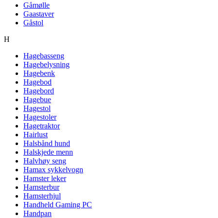
Gåmølle
Gaastaver
Gåstol
H
Hagebasseng
Hagebelysning
Hagebenk
Hagebod
Hagebord
Hagebue
Hagestol
Hagestoler
Hagetraktor
Hairlust
Halsbånd hund
Halskjede menn
Halvhøy seng
Hamax sykkelvogn
Hamster leker
Hamsterbur
Hamsterhjul
Handheld Gaming PC
Handpan