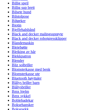
Billig speil
Billig sup brett
Bilsete hund
Bilstolpose
Biltørker
Biotin
Bjeffehalsbånd
Black and decker malingssprøyte
Black and decker robotgressklipper
Blandemaskin
Bleiebøtte
Bleiking av hår
Blekkpatron
Blender
Bliz solbriller
Blomsterkasse med benk
Blomsterkasse ute
Bluetooth høyttaler
Blålys briller barn
Blålysbriller
Bmx hjelm
Bmx sykkel
Boblebadekar
Boksehansker
Boksesekk