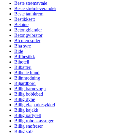
Beste strømavtale
Beste strømleverandør
Beste tannkrem
Bestikksett
Betaine
Betongblander
Betongvibrator
Bh uten spiler
Bha syre
Bide
Biffbestikk
Bihotell
Bilbatteri
Bilbelte hund
Bilinnredning
Biljardbord
Billig barnevogn
Billig boblebad
Billig dyne
Billig el-sparkesykkel
Billig kajakk
Billig partytelt
Billig robotstøvsuger
Billig snøfreser
Billig sofa