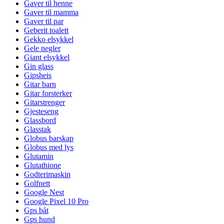
Gaver til henne
Gaver til mamma
Gaver til par
Geberit toalett
Gekko elsykkel
Gele negler
Giant elsykkel
Gin glass
Gipsheis
Gitar barn
Gitar forsterker
Gitarstrenger
Gjesteseng
Glassbord
Glasstak
Globus barskap
Globus med lys
Glutamin
Glutathione
Godterimaskin
Golfnett
Google Nest
Google Pixel 10 Pro
Gps båt
Gps hund