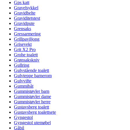
Gps katt
Gravelsykkel
Gravidbelte
Graviditetstest
Gravidpute
Grensaks
Gressarmering
Grillpaviljong
Grisevekt
Grit X2 Pro
Grohe toalett
Grønsakskniv
Gullring
Gulvstående toalett
Gulvteppe barnerom
Gulvvifte
Gummibåt
Gummistøvler barn
Gummistøvler dame
Gummistøvler herre
Gustavsberg toalett
Gustavsberg toalettsete
Gyngestol
Gyngestol utemøbel
Gåbil