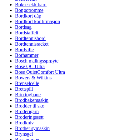
Boksesekk barn
Bongotromme
Bordkort dåp
Bordkort konfirmasjon
Bordsag
Bordstaffeli
Bordtennisbord
Bordtennisracket
Bordvifte
Borhammer
Bosch malingssprøyte
Bose QC Ultra
Bose QuietComfort Ultra
Bowers & Wilkins
Brenselcelle
Brettspill
Brio togbane
Brodbakemaskin
Brodder til sko
Broderigarn
Broderingssett
Brodkniv
Brother symaskin
Brynsgel
Brystpumpe