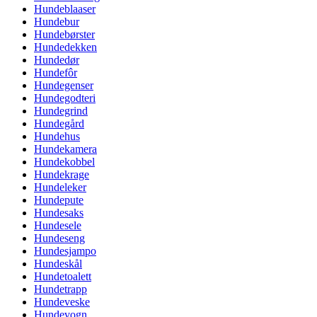
Hundeblaaser
Hundebur
Hundebørster
Hundedekken
Hundedør
Hundefôr
Hundegenser
Hundegodteri
Hundegrind
Hundegård
Hundehus
Hundekamera
Hundekobbel
Hundekrage
Hundeleker
Hundepute
Hundesaks
Hundesele
Hundeseng
Hundesjampo
Hundeskål
Hundetoalett
Hundetrapp
Hundeveske
Hundevogn