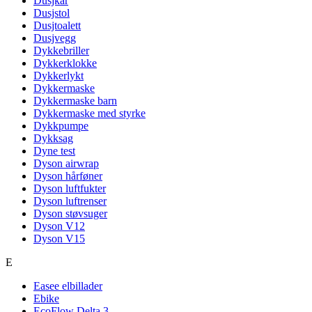
Dusjkar
Dusjstol
Dusjtoalett
Dusjvegg
Dykkebriller
Dykkerklokke
Dykkerlykt
Dykkermaske
Dykkermaske barn
Dykkermaske med styrke
Dykkpumpe
Dykksag
Dyne test
Dyson airwrap
Dyson hårføner
Dyson luftfukter
Dyson luftrenser
Dyson støvsuger
Dyson V12
Dyson V15
E
Easee elbillader
Ebike
EcoFlow Delta 3