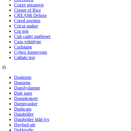
Cozze pizzaovn
Cream of Rice
CREAMi Deluxe
Creed aventus
Cricut maker
Crp test
Cub cadet snøfreser
Cura vektdyne
Curlstang
Cybex barnevogn
Cøliaki test
D
Dagkrem
Dagseng
Dagslyslampe
Dale garn
Dampkokere
Dampvasker
Dashcam
Databriller
Databriller blått lys
Daybed ute
Dekktralle