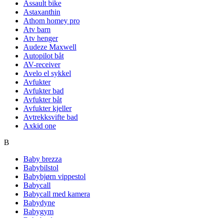
Assault bike
Astaxanthin
Athom homey pro
Atv barn
Atv henger
Audeze Maxwell
Autopilot båt
AV-receiver
Avelo el sykkel
Avfukter
Avfukter bad
Avfukter båt
Avfukter kjeller
Avtrekksvifte bad
Axkid one
B
Baby brezza
Babybilstol
Babybjørn vippestol
Babycall
Babycall med kamera
Babydyne
Babygym