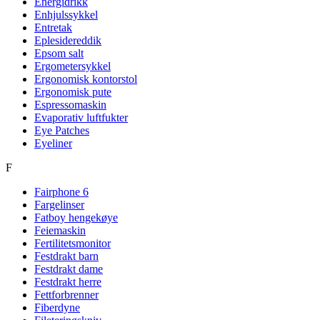
Energidrikk
Enhjulssykkel
Entretak
Eplesidereddik
Epsom salt
Ergometersykkel
Ergonomisk kontorstol
Ergonomisk pute
Espressomaskin
Evaporativ luftfukter
Eye Patches
Eyeliner
F
Fairphone 6
Fargelinser
Fatboy hengekøye
Feiemaskin
Fertilitetsmonitor
Festdrakt barn
Festdrakt dame
Festdrakt herre
Fettforbrenner
Fiberdyne