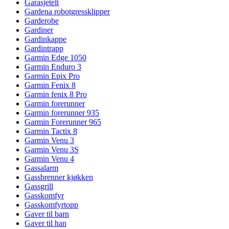
Garasjetelt
Gardena robotgressklipper
Garderobe
Gardiner
Gardinkappe
Gardintrapp
Garmin Edge 1050
Garmin Enduro 3
Garmin Epix Pro
Garmin Fenix 8
Garmin fenix 8 Pro
Garmin forerunner
Garmin forerunner 935
Garmin Forerunner 965
Garmin Tactix 8
Garmin Venu 3
Garmin Venu 3S
Garmin Venu 4
Gassalarm
Gassbrenner kjøkken
Gassgrill
Gasskomfyr
Gasskomfyrtopp
Gaver til barn
Gaver til han