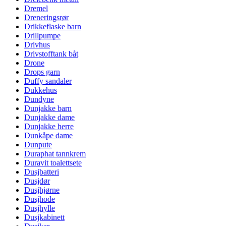
Dremel
Dreneringsrør
Drikkeflaske barn
Drillpumpe
Drivhus
Drivstofftank båt
Drone
Drops garn
Duffy sandaler
Dukkehus
Dundyne
Dunjakke barn
Dunjakke dame
Dunjakke herre
Dunkåpe dame
Dunpute
Duraphat tannkrem
Duravit toalettsete
Dusjbatteri
Dusjdør
Dusjhjørne
Dusjhode
Dusjhylle
Dusjkabinett