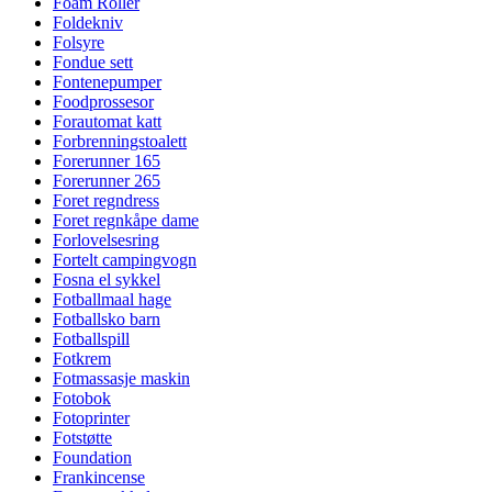
Foam Roller
Foldekniv
Folsyre
Fondue sett
Fontenepumper
Foodprossesor
Forautomat katt
Forbrenningstoalett
Forerunner 165
Forerunner 265
Foret regndress
Foret regnkåpe dame
Forlovelsesring
Fortelt campingvogn
Fosna el sykkel
Fotballmaal hage
Fotballsko barn
Fotballspill
Fotkrem
Fotmassasje maskin
Fotobok
Fotoprinter
Fotstøtte
Foundation
Frankincense