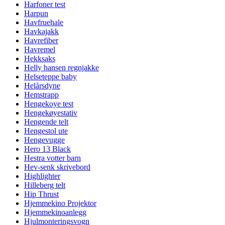
Harfoner test
Harpun
Havfruehale
Havkajakk
Havrefiber
Havremel
Hekksaks
Helly hansen regnjakke
Helseteppe baby
Helårsdyne
Hemstrapp
Hengekoye test
Hengekøyestativ
Hengende telt
Hengestol ute
Hengevugge
Hero 13 Black
Hestra votter barn
Hev-senk skrivebord
Highlighter
Hilleberg telt
Hip Thrust
Hjemmekino Projektor
Hjemmekinoanlegg
Hjulmonteringsvogn