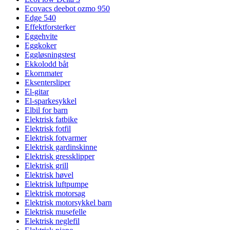
Ecovacs deebot ozmo 950
Edge 540
Effektforsterker
Eggehvite
Eggkoker
Eggløsningstest
Ekkolodd båt
Ekornmater
Eksentersliper
El-gitar
El-sparkesykkel
Elbil for barn
Elektrisk fatbike
Elektrisk fotfil
Elektrisk fotvarmer
Elektrisk gardinskinne
Elektrisk gressklipper
Elektrisk grill
Elektrisk høvel
Elektrisk luftpumpe
Elektrisk motorsag
Elektrisk motorsykkel barn
Elektrisk musefelle
Elektrisk neglefil