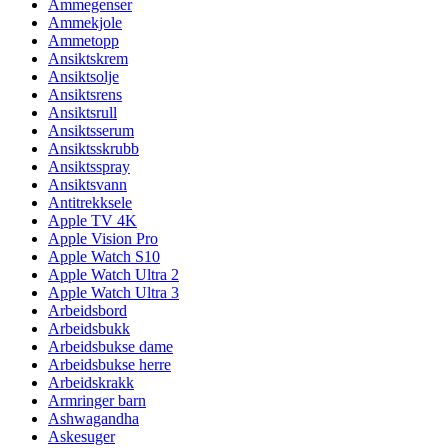
Ammegenser
Ammekjole
Ammetopp
Ansiktskrem
Ansiktsolje
Ansiktsrens
Ansiktsrull
Ansiktsserum
Ansiktsskrubb
Ansiktsspray
Ansiktsvann
Antitrekksele
Apple TV 4K
Apple Vision Pro
Apple Watch S10
Apple Watch Ultra 2
Apple Watch Ultra 3
Arbeidsbord
Arbeidsbukk
Arbeidsbukse dame
Arbeidsbukse herre
Arbeidskrakk
Armringer barn
Ashwagandha
Askesuger