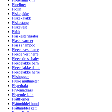
Fileteringskniv
Fineliner
Fiolin
Fiskejakke
Fiskekajakk
Fiskestang
Fiskevest
Fitbit
Flaskesterilisator
Flaskevarmer
Flass shampoo
Fleece vest dame
Fleece vest herre
Fleecedress baby
Fleecejakke barn
Fleecejakke dame
Fleecejakke herre
Flishugger
Fluke multimeter
Flytedrakt
Flytemadrass
Flytende kalk
Flåttfjerner
Flåttmiddel hund
Flåttmiddel katt