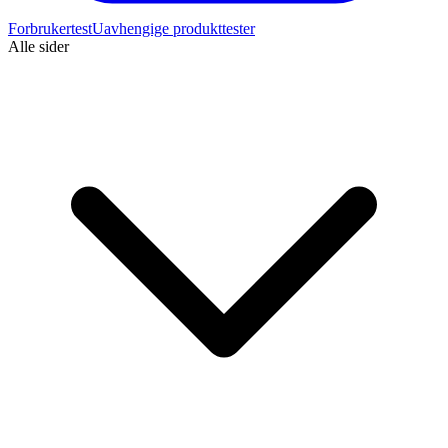
Forbrukertest
Uavhengige produkttester
Alle sider