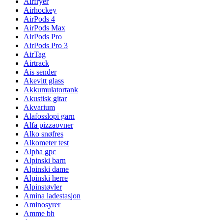
Airfryer
Airhockey
AirPods 4
AirPods Max
AirPods Pro
AirPods Pro 3
AirTag
Airtrack
Ais sender
Akevitt glass
Akkumulatortank
Akustisk gitar
Akvarium
Alafosslopi garn
Alfa pizzaovner
Alko snøfres
Alkometer test
Alpha gpc
Alpinski barn
Alpinski dame
Alpinski herre
Alpinstøvler
Amina ladestasjon
Aminosyrer
Amme bh