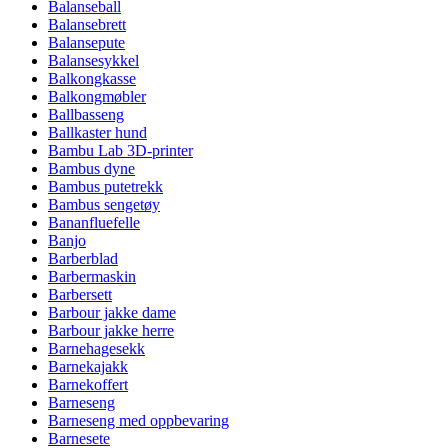
Balanseball
Balansebrett
Balansepute
Balansesykkel
Balkongkasse
Balkongmøbler
Ballbasseng
Ballkaster hund
Bambu Lab 3D-printer
Bambus dyne
Bambus putetrekk
Bambus sengetøy
Bananfluefelle
Banjo
Barberblad
Barbermaskin
Barbersett
Barbour jakke dame
Barbour jakke herre
Barnehagesekk
Barnekajakk
Barnekoffert
Barneseng
Barneseng med oppbevaring
Barnesete