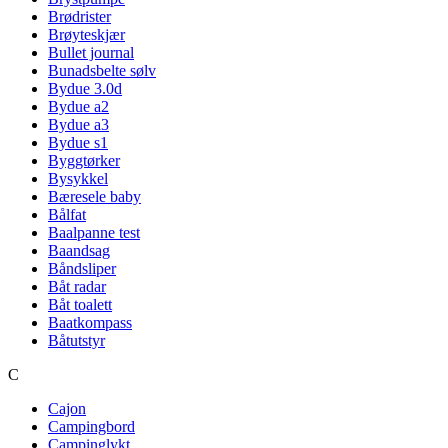
Brødrister
Brøyteskjær
Bullet journal
Bunadsbelte sølv
Bydue 3.0d
Bydue a2
Bydue a3
Bydue s1
Byggtørker
Bysykkel
Bæresele baby
Bålfat
Baalpanne test
Baandsag
Båndsliper
Båt radar
Båt toalett
Baatkompass
Båtutstyr
C
Cajon
Campingbord
Campinglykt