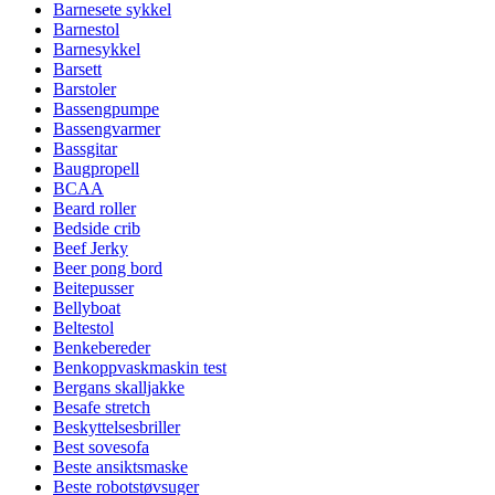
Barnesete sykkel
Barnestol
Barnesykkel
Barsett
Barstoler
Bassengpumpe
Bassengvarmer
Bassgitar
Baugpropell
BCAA
Beard roller
Bedside crib
Beef Jerky
Beer pong bord
Beitepusser
Bellyboat
Beltestol
Benkebereder
Benkoppvaskmaskin test
Bergans skalljakke
Besafe stretch
Beskyttelsesbriller
Best sovesofa
Beste ansiktsmaske
Beste robotstøvsuger