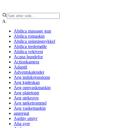
A
Abilica massage gun
Abilica romaskin
Abilica spinningsykkel
Abilica tredemølle
Abilica vektvest
Acana hundefor
Actionkamera
Adaptil
Adventskalender
Aeg induksjonstopp
Aeg kjøleskap
Aeg oppvaskmaskin
Aeg platetopp
Aeg stekeovn
Aeg tørketrommel
Aeg vaskemaskin
aggregat
Agility utstyr
Aha syre