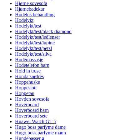
Hjørne sovesofa
Hjørnebadekar
Hodelus behandling
Hodelykt
Hodelykt/test
Hodelykt/test/black diamond
Hodelykt/test/ledlenser
Hodelykt/test/lupine
Hodelykt/test/petzl
Hodelykt/test/silva
Hodemassasje
Hodetelefon barn
Hold in truse
Honda snøfres
Hoppehuske
Hoppeslott
Hoppetau
Hovden sovesofa
Hoverboard
Hoverboard barn
Hoverboard sete
Huawei Watch GT 5
Hugo boss parfyme dame
Hugo boss parfyme mann
Hundebasseng