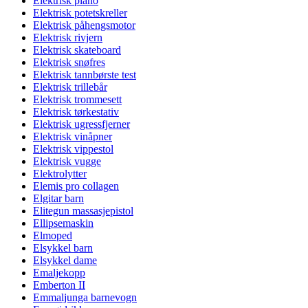
Elektrisk piano
Elektrisk potetskreller
Elektrisk påhengsmotor
Elektrisk rivjern
Elektrisk skateboard
Elektrisk snøfres
Elektrisk tannbørste test
Elektrisk trillebår
Elektrisk trommesett
Elektrisk tørkestativ
Elektrisk ugressfjerner
Elektrisk vinåpner
Elektrisk vippestol
Elektrisk vugge
Elektrolytter
Elemis pro collagen
Elgitar barn
Elitegun massasjepistol
Ellipsemaskin
Elmoped
Elsykkel barn
Elsykkel dame
Emaljekopp
Emberton II
Emmaljunga barnevogn