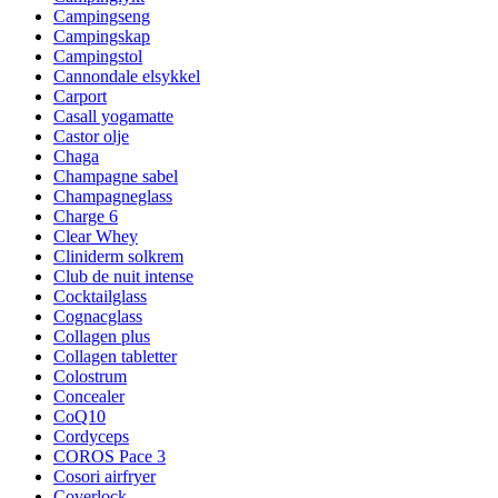
Campingseng
Campingskap
Campingstol
Cannondale elsykkel
Carport
Casall yogamatte
Castor olje
Chaga
Champagne sabel
Champagneglass
Charge 6
Clear Whey
Cliniderm solkrem
Club de nuit intense
Cocktailglass
Cognacglass
Collagen plus
Collagen tabletter
Colostrum
Concealer
CoQ10
Cordyceps
COROS Pace 3
Cosori airfryer
Coverlock