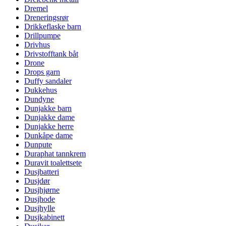
Dremel
Dreneringsrør
Drikkeflaske barn
Drillpumpe
Drivhus
Drivstofftank båt
Drone
Drops garn
Duffy sandaler
Dukkehus
Dundyne
Dunjakke barn
Dunjakke dame
Dunjakke herre
Dunkåpe dame
Dunpute
Duraphat tannkrem
Duravit toalettsete
Dusjbatteri
Dusjdør
Dusjhjørne
Dusjhode
Dusjhylle
Dusjkabinett