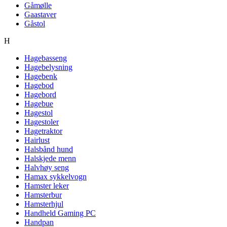
Gåmølle
Gaastaver
Gåstol
H
Hagebasseng
Hagebelysning
Hagebenk
Hagebod
Hagebord
Hagebue
Hagestol
Hagestoler
Hagetraktor
Hairlust
Halsbånd hund
Halskjede menn
Halvhøy seng
Hamax sykkelvogn
Hamster leker
Hamsterbur
Hamsterhjul
Handheld Gaming PC
Handpan