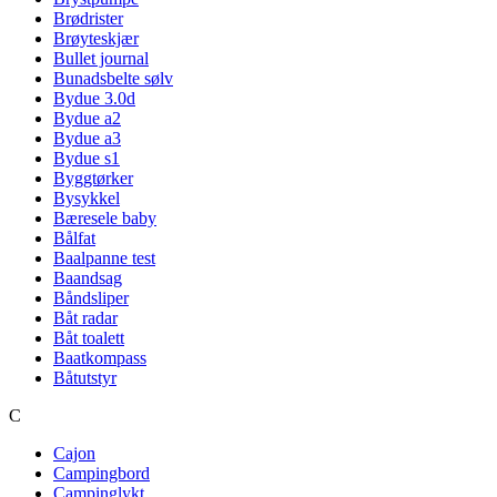
Brødrister
Brøyteskjær
Bullet journal
Bunadsbelte sølv
Bydue 3.0d
Bydue a2
Bydue a3
Bydue s1
Byggtørker
Bysykkel
Bæresele baby
Bålfat
Baalpanne test
Baandsag
Båndsliper
Båt radar
Båt toalett
Baatkompass
Båtutstyr
C
Cajon
Campingbord
Campinglykt