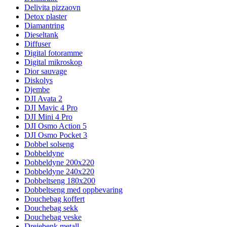
Delivita pizzaovn
Detox plaster
Diamantring
Dieseltank
Diffuser
Digital fotoramme
Digital mikroskop
Dior sauvage
Diskolys
Djembe
DJI Avata 2
DJI Mavic 4 Pro
DJI Mini 4 Pro
DJI Osmo Action 5
DJI Osmo Pocket 3
Dobbel solseng
Dobbeldyne
Dobbeldyne 200x220
Dobbeldyne 240x220
Dobbeltseng 180x200
Dobbeltseng med oppbevaring
Douchebag koffert
Douchebag sekk
Douchebag veske
Dreiebenk metall