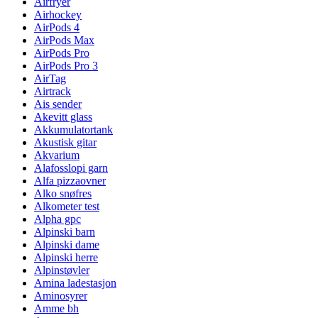
Airfryer
Airhockey
AirPods 4
AirPods Max
AirPods Pro
AirPods Pro 3
AirTag
Airtrack
Ais sender
Akevitt glass
Akkumulatortank
Akustisk gitar
Akvarium
Alafosslopi garn
Alfa pizzaovner
Alko snøfres
Alkometer test
Alpha gpc
Alpinski barn
Alpinski dame
Alpinski herre
Alpinstøvler
Amina ladestasjon
Aminosyrer
Amme bh