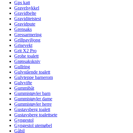
Gps katt
Gravelsykkel
Gravidbelte
Graviditetstest
Gravidpute
Grensaks
Gressarmering
Grillpaviljong
Grisevekt
Grit X2 Pro
Grohe toalett
Grønsakskniv
Gullring
Gulvstående toalett
Gulvteppe barnerom
Gulvvifte
Gummibåt
Gummistøvler barn
Gummistøvler dame
Gummistøvler herre
Gustavsberg toalett
Gustavsberg toalettsete
Gyngestol
Gyngestol utemøbel
Gåbil