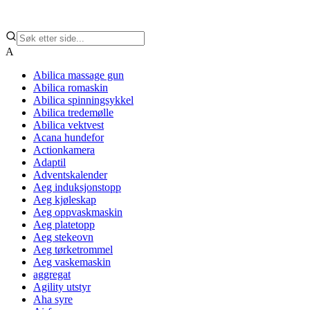
A
Abilica massage gun
Abilica romaskin
Abilica spinningsykkel
Abilica tredemølle
Abilica vektvest
Acana hundefor
Actionkamera
Adaptil
Adventskalender
Aeg induksjonstopp
Aeg kjøleskap
Aeg oppvaskmaskin
Aeg platetopp
Aeg stekeovn
Aeg tørketrommel
Aeg vaskemaskin
aggregat
Agility utstyr
Aha syre