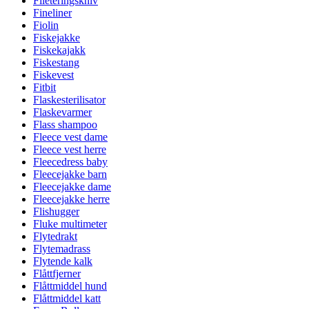
Fileteringskniv
Fineliner
Fiolin
Fiskejakke
Fiskekajakk
Fiskestang
Fiskevest
Fitbit
Flaskesterilisator
Flaskevarmer
Flass shampoo
Fleece vest dame
Fleece vest herre
Fleecedress baby
Fleecejakke barn
Fleecejakke dame
Fleecejakke herre
Flishugger
Fluke multimeter
Flytedrakt
Flytemadrass
Flytende kalk
Flåttfjerner
Flåttmiddel hund
Flåttmiddel katt