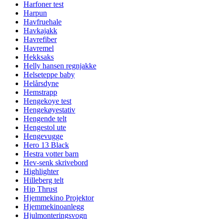
Harfoner test
Harpun
Havfruehale
Havkajakk
Havrefiber
Havremel
Hekksaks
Helly hansen regnjakke
Helseteppe baby
Helårsdyne
Hemstrapp
Hengekoye test
Hengekøyestativ
Hengende telt
Hengestol ute
Hengevugge
Hero 13 Black
Hestra votter barn
Hev-senk skrivebord
Highlighter
Hilleberg telt
Hip Thrust
Hjemmekino Projektor
Hjemmekinoanlegg
Hjulmonteringsvogn