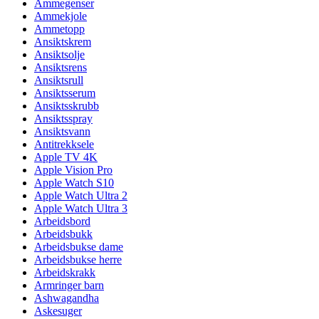
Ammegenser
Ammekjole
Ammetopp
Ansiktskrem
Ansiktsolje
Ansiktsrens
Ansiktsrull
Ansiktsserum
Ansiktsskrubb
Ansiktsspray
Ansiktsvann
Antitrekksele
Apple TV 4K
Apple Vision Pro
Apple Watch S10
Apple Watch Ultra 2
Apple Watch Ultra 3
Arbeidsbord
Arbeidsbukk
Arbeidsbukse dame
Arbeidsbukse herre
Arbeidskrakk
Armringer barn
Ashwagandha
Askesuger