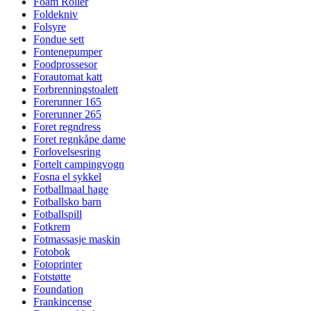
Foam Roller
Foldekniv
Folsyre
Fondue sett
Fontenepumper
Foodprossesor
Forautomat katt
Forbrenningstoalett
Forerunner 165
Forerunner 265
Foret regndress
Foret regnkåpe dame
Forlovelsesring
Fortelt campingvogn
Fosna el sykkel
Fotballmaal hage
Fotballsko barn
Fotballspill
Fotkrem
Fotmassasje maskin
Fotobok
Fotoprinter
Fotstøtte
Foundation
Frankincense