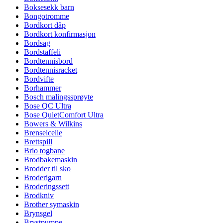
Boksesekk barn
Bongotromme
Bordkort dåp
Bordkort konfirmasjon
Bordsag
Bordstaffeli
Bordtennisbord
Bordtennisracket
Bordvifte
Borhammer
Bosch malingssprøyte
Bose QC Ultra
Bose QuietComfort Ultra
Bowers & Wilkins
Brenselcelle
Brettspill
Brio togbane
Brodbakemaskin
Brodder til sko
Broderigarn
Broderingssett
Brodkniv
Brother symaskin
Brynsgel
Brystpumpe