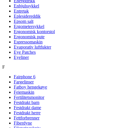
Energidrikk
Enhjulssykkel
Entretak
Eplesidereddik
Epsom salt
Ergometersykkel
Ergonomisk kontorstol
Ergonomisk pute
Espressomaskin
Evaporativ luftfukter
Eye Patches
Eyeliner
F
Fairphone 6
Fargelinser
Fatboy hengekøye
Feiemaskin
Fertilitetsmonitor
Festdrakt barn
Festdrakt dame
Festdrakt herre
Fettforbrenner
Fiberdyne