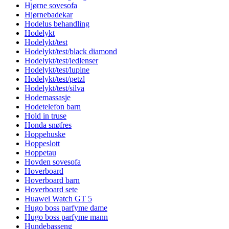
Hjørne sovesofa
Hjørnebadekar
Hodelus behandling
Hodelykt
Hodelykt/test
Hodelykt/test/black diamond
Hodelykt/test/ledlenser
Hodelykt/test/lupine
Hodelykt/test/petzl
Hodelykt/test/silva
Hodemassasje
Hodetelefon barn
Hold in truse
Honda snøfres
Hoppehuske
Hoppeslott
Hoppetau
Hovden sovesofa
Hoverboard
Hoverboard barn
Hoverboard sete
Huawei Watch GT 5
Hugo boss parfyme dame
Hugo boss parfyme mann
Hundebasseng