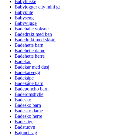
Babyhuske
Babyjogger city mini gt
Babypute
Babyseng
Babyvugge
Badebalje voksne
Badedrakt med ben
Badedrakt med skjørt
Badehette barn
Badehette dame
Badehette herre
Badekar
Badekar med dusj
Badekarvegg
Badekåpe
Badekåpe barn
Badeponcho barn
Baderomshylle
Badesko
Badesko barn
Badesko dame
Badesko herre
Badestige
Badstuovn
Bajonettsag