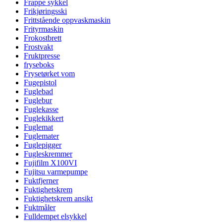
Frappe sykkel
Frikjøringsski
Frittstående oppvaskmaskin
Frityrmaskin
Frokostbrett
Frostvakt
Fruktpresse
fryseboks
Frysetørket vom
Fugepistol
Fuglebad
Fuglebur
Fuglekasse
Fuglekikkert
Fuglemat
Fuglemater
Fuglepigger
Fugleskremmer
Fujifilm X100VI
Fujitsu varmepumpe
Fuktfjerner
Fuktighetskrem
Fuktighetskrem ansikt
Fuktmåler
Fulldempet elsykkel