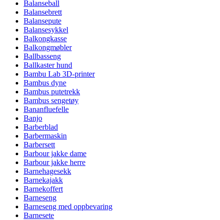
Balanseball
Balansebrett
Balansepute
Balansesykkel
Balkongkasse
Balkongmøbler
Ballbasseng
Ballkaster hund
Bambu Lab 3D-printer
Bambus dyne
Bambus putetrekk
Bambus sengetøy
Bananfluefelle
Banjo
Barberblad
Barbermaskin
Barbersett
Barbour jakke dame
Barbour jakke herre
Barnehagesekk
Barnekajakk
Barnekoffert
Barneseng
Barneseng med oppbevaring
Barnesete