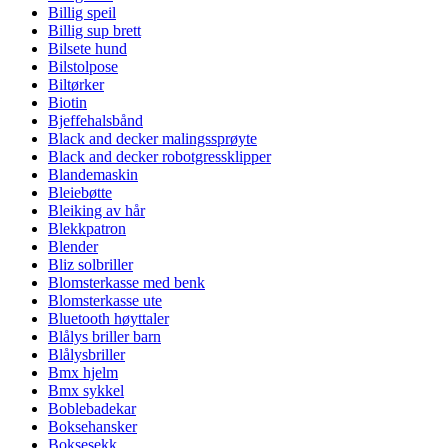
Billig speil
Billig sup brett
Bilsete hund
Bilstolpose
Biltørker
Biotin
Bjeffehalsbånd
Black and decker malingssprøyte
Black and decker robotgressklipper
Blandemaskin
Bleiebøtte
Bleiking av hår
Blekkpatron
Blender
Bliz solbriller
Blomsterkasse med benk
Blomsterkasse ute
Bluetooth høyttaler
Blålys briller barn
Blålysbriller
Bmx hjelm
Bmx sykkel
Boblebadekar
Boksehansker
Boksesekk