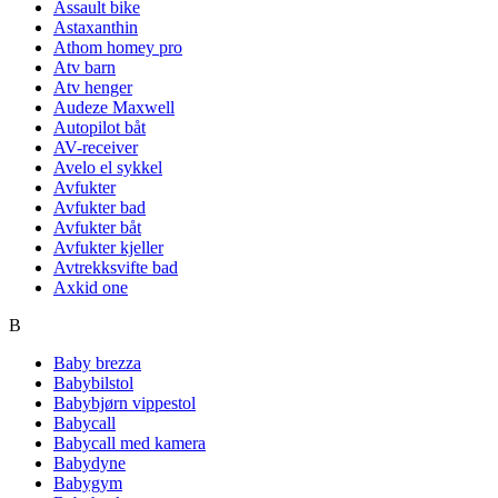
Assault bike
Astaxanthin
Athom homey pro
Atv barn
Atv henger
Audeze Maxwell
Autopilot båt
AV-receiver
Avelo el sykkel
Avfukter
Avfukter bad
Avfukter båt
Avfukter kjeller
Avtrekksvifte bad
Axkid one
B
Baby brezza
Babybilstol
Babybjørn vippestol
Babycall
Babycall med kamera
Babydyne
Babygym