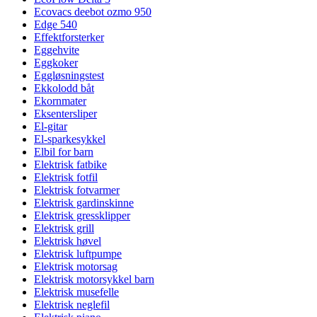
Ecovacs deebot ozmo 950
Edge 540
Effektforsterker
Eggehvite
Eggkoker
Eggløsningstest
Ekkolodd båt
Ekornmater
Eksentersliper
El-gitar
El-sparkesykkel
Elbil for barn
Elektrisk fatbike
Elektrisk fotfil
Elektrisk fotvarmer
Elektrisk gardinskinne
Elektrisk gressklipper
Elektrisk grill
Elektrisk høvel
Elektrisk luftpumpe
Elektrisk motorsag
Elektrisk motorsykkel barn
Elektrisk musefelle
Elektrisk neglefil