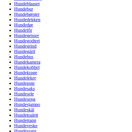
Hundeblaaser
Hundebur
Hundebørster
Hundedekken
Hundedør
Hundefôr
Hundegenser
Hundegodteri
Hundegrind
Hundegård
Hundehus
Hundekamera
Hundekobbel
Hundekrage
Hundeleker
Hundepute
Hundesaks
Hundesele
Hundeseng
Hundesjampo
Hundeskål
Hundetoalett
Hundetrapp
Hundeveske
Hundevogn