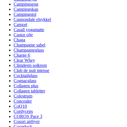
Campingseng
Campingskap
Campingstol
Cannondale elsykkel
Carport
Casall yogamatte
Castor olje
Chaga
Champagne sabel
Champagneglass
Charge 6
Clear Whey
Cliniderm solkrem
Club de nuit intense
Cocktailglass
Cognacglass
Collagen plus
Collagen tabletter
Colostrum
Concealer
CoQ10
Cordyceps
COROS Pace 3
Cosori airfryer
Coverlock