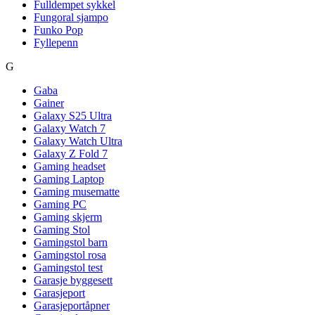
Fulldempet sykkel
Fungoral sjampo
Funko Pop
Fyllepenn
G
Gaba
Gainer
Galaxy S25 Ultra
Galaxy Watch 7
Galaxy Watch Ultra
Galaxy Z Fold 7
Gaming headset
Gaming Laptop
Gaming musematte
Gaming PC
Gaming skjerm
Gaming Stol
Gamingstol barn
Gamingstol rosa
Gamingstol test
Garasje byggesett
Garasjeport
Garasjeportåpner