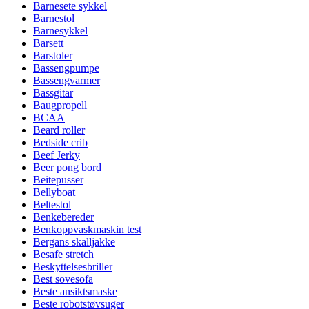
Barnesete sykkel
Barnestol
Barnesykkel
Barsett
Barstoler
Bassengpumpe
Bassengvarmer
Bassgitar
Baugpropell
BCAA
Beard roller
Bedside crib
Beef Jerky
Beer pong bord
Beitepusser
Bellyboat
Beltestol
Benkebereder
Benkoppvaskmaskin test
Bergans skalljakke
Besafe stretch
Beskyttelsesbriller
Best sovesofa
Beste ansiktsmaske
Beste robotstøvsuger