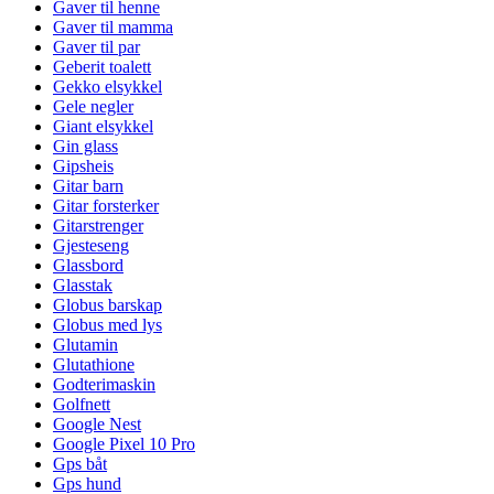
Gaver til henne
Gaver til mamma
Gaver til par
Geberit toalett
Gekko elsykkel
Gele negler
Giant elsykkel
Gin glass
Gipsheis
Gitar barn
Gitar forsterker
Gitarstrenger
Gjesteseng
Glassbord
Glasstak
Globus barskap
Globus med lys
Glutamin
Glutathione
Godterimaskin
Golfnett
Google Nest
Google Pixel 10 Pro
Gps båt
Gps hund