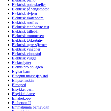
Elektrisk piano
Elektrisk potetskreller
Elektrisk påhengsmotor
Elektrisk rivjern
Elektrisk skateboard
Elektrisk snøfres
Elektrisk tannbørste test
Elektrisk trillebår
Elektrisk trommesett
Elektrisk tørkestativ
Elektrisk ugressfjerner
Elektrisk vinåpner
Elektrisk vippestol
Elektrisk vugge
Elektrolytter
Elemis pro collagen
Elgitar barn
Elitegun massasjepistol
Ellipsemaskin
Elmoped
Elsykkel barn
Elsykkel dame
Emaljekopp
Emberton II
Emmaljunga barnevogn