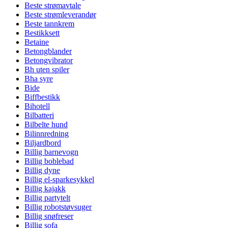
Beste strømavtale
Beste strømleverandør
Beste tannkrem
Bestikksett
Betaine
Betongblander
Betongvibrator
Bh uten spiler
Bha syre
Bide
Biffbestikk
Bihotell
Bilbatteri
Bilbelte hund
Bilinnredning
Biljardbord
Billig barnevogn
Billig boblebad
Billig dyne
Billig el-sparkesykkel
Billig kajakk
Billig partytelt
Billig robotstøvsuger
Billig snøfreser
Billig sofa