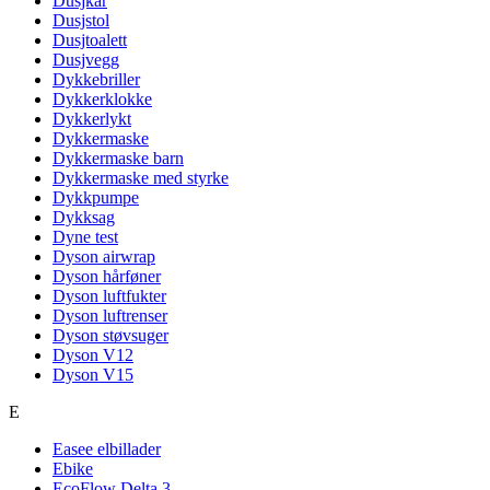
Dusjkar
Dusjstol
Dusjtoalett
Dusjvegg
Dykkebriller
Dykkerklokke
Dykkerlykt
Dykkermaske
Dykkermaske barn
Dykkermaske med styrke
Dykkpumpe
Dykksag
Dyne test
Dyson airwrap
Dyson hårføner
Dyson luftfukter
Dyson luftrenser
Dyson støvsuger
Dyson V12
Dyson V15
E
Easee elbillader
Ebike
EcoFlow Delta 3