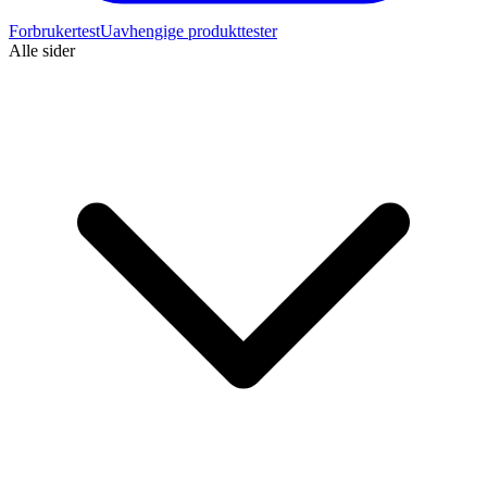
Forbrukertest
Uavhengige produkttester
Alle sider