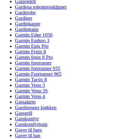
Garasjetelt
Gardena robotgressklipper
Garderobe
Gardiner
Gardinkappe
Gardintrapp
Garmin Edge 1050
Garmin Enduro 3
Garmin Epix Pro
Garmin Fenix 8
Garmin fenix 8 Pro
Garmin forerunner
Garmin forerunner 935
Garmin Forerunner 965
Garmin Tactix 8
Garmin Venu 3
Garmin Venu 3S
Garmin Venu 4
Gassalarm
Gassbrenner kjøkken
Gassgrill
Gasskomfyr
Gasskomfyrtopp
Gaver til barn
Gaver til han