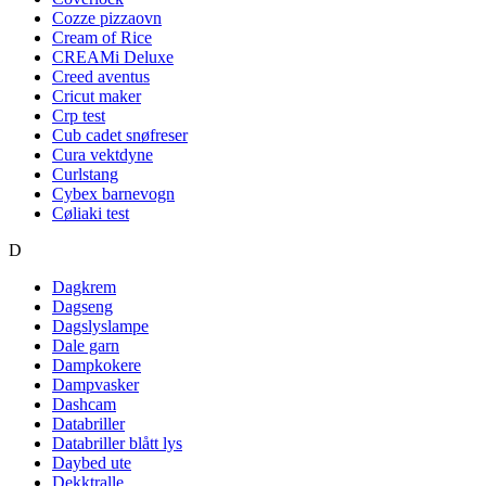
Cozze pizzaovn
Cream of Rice
CREAMi Deluxe
Creed aventus
Cricut maker
Crp test
Cub cadet snøfreser
Cura vektdyne
Curlstang
Cybex barnevogn
Cøliaki test
D
Dagkrem
Dagseng
Dagslyslampe
Dale garn
Dampkokere
Dampvasker
Dashcam
Databriller
Databriller blått lys
Daybed ute
Dekktralle