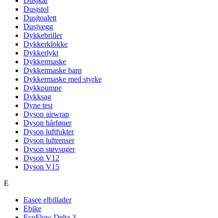
Dusjkar
Dusjstol
Dusjtoalett
Dusjvegg
Dykkebriller
Dykkerklokke
Dykkerlykt
Dykkermaske
Dykkermaske barn
Dykkermaske med styrke
Dykkpumpe
Dykksag
Dyne test
Dyson airwrap
Dyson hårføner
Dyson luftfukter
Dyson luftrenser
Dyson støvsuger
Dyson V12
Dyson V15
E
Easee elbillader
Ebike
EcoFlow Delta 3