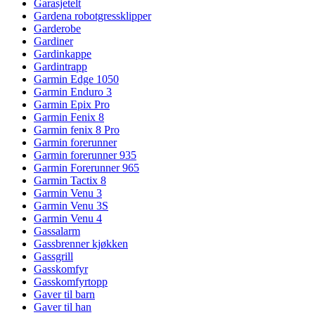
Garasjetelt
Gardena robotgressklipper
Garderobe
Gardiner
Gardinkappe
Gardintrapp
Garmin Edge 1050
Garmin Enduro 3
Garmin Epix Pro
Garmin Fenix 8
Garmin fenix 8 Pro
Garmin forerunner
Garmin forerunner 935
Garmin Forerunner 965
Garmin Tactix 8
Garmin Venu 3
Garmin Venu 3S
Garmin Venu 4
Gassalarm
Gassbrenner kjøkken
Gassgrill
Gasskomfyr
Gasskomfyrtopp
Gaver til barn
Gaver til han