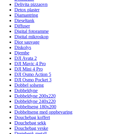
Delivita pizzaovn
Detox plaster
Diamantring
Dieseltank
Diffuser
Digital fotoramme
Digital mikroskop
Dior sauvage
Diskolys
Djembe
DJI Avata 2
DJI Mavic 4 Pro
DJI Mini 4 Pro
DJI Osmo Action 5
DJI Osmo Pocket 3
Dobbel solseng
Dobbeldyne
Dobbeldyne 200x220
Dobbeldyne 240x220
Dobbeltseng 180x200
Dobbeltseng med oppbevaring
Douchebag koffert
Douchebag sekk
Douchebag veske
Dreiebenk metall