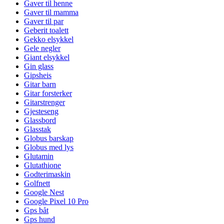
Gaver til henne
Gaver til mamma
Gaver til par
Geberit toalett
Gekko elsykkel
Gele negler
Giant elsykkel
Gin glass
Gipsheis
Gitar barn
Gitar forsterker
Gitarstrenger
Gjesteseng
Glassbord
Glasstak
Globus barskap
Globus med lys
Glutamin
Glutathione
Godterimaskin
Golfnett
Google Nest
Google Pixel 10 Pro
Gps båt
Gps hund