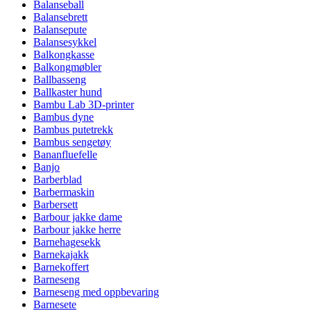
Balanseball
Balansebrett
Balansepute
Balansesykkel
Balkongkasse
Balkongmøbler
Ballbasseng
Ballkaster hund
Bambu Lab 3D-printer
Bambus dyne
Bambus putetrekk
Bambus sengetøy
Bananfluefelle
Banjo
Barberblad
Barbermaskin
Barbersett
Barbour jakke dame
Barbour jakke herre
Barnehagesekk
Barnekajakk
Barnekoffert
Barneseng
Barneseng med oppbevaring
Barnesete