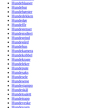
Hundeblaaser
Hundebur
Hundebørster
Hundedekken
Hundedør
Hundefôr
Hundegenser
Hundegodteri
Hundegrind
Hundegård
Hundehus
Hundekamera
Hundekobbel
Hundekrage
Hundeleker
Hundepute
Hundesaks
Hundesele
Hundeseng
Hundesjampo
Hundeskål
Hundetoalett
Hundetrapp
Hundeveske
Hundevogn