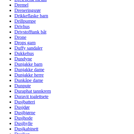
Dremel
Dreneringsrør
Drikkeflaske barn
Drillpumpe
Drivhus
Drivstofftank båt
Drone
Drops garn
Duffy sandaler
Dukkehus
Dundyne
Dunjakke barn
Dunjakke dame
Dunjakke herre
Dunkåpe dame
Dunpute
Duraphat tannkrem
Duravit toalettsete
Dusjbatteri
Dusjdør
Dusjhjørne
Dusjhode
Dusjhylle
Dusjkabinett