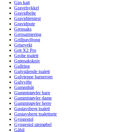
Gps katt
Gravelsykkel
Gravidbelte
Graviditetstest
Gravidpute
Grensaks
Gressarmering
Grillpaviljong
Grisevekt
Grit X2 Pro
Grohe toalett
Grønsakskniv
Gullring
Gulvstående toalett
Gulvteppe barnerom
Gulvvifte
Gummibåt
Gummistøvler barn
Gummistøvler dame
Gummistøvler herre
Gustavsberg toalett
Gustavsberg toalettsete
Gyngestol
Gyngestol utemøbel
Gåbil