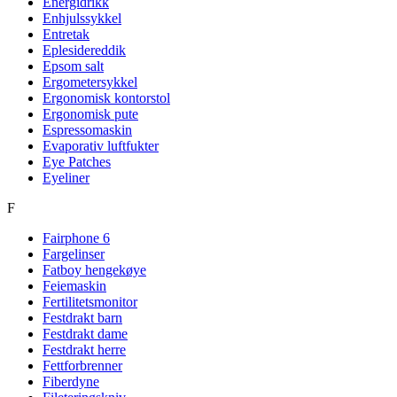
Energidrikk
Enhjulssykkel
Entretak
Eplesidereddik
Epsom salt
Ergometersykkel
Ergonomisk kontorstol
Ergonomisk pute
Espressomaskin
Evaporativ luftfukter
Eye Patches
Eyeliner
F
Fairphone 6
Fargelinser
Fatboy hengekøye
Feiemaskin
Fertilitetsmonitor
Festdrakt barn
Festdrakt dame
Festdrakt herre
Fettforbrenner
Fiberdyne