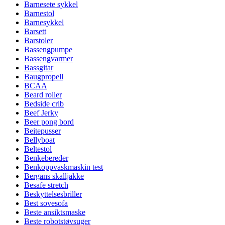
Barnesete sykkel
Barnestol
Barnesykkel
Barsett
Barstoler
Bassengpumpe
Bassengvarmer
Bassgitar
Baugpropell
BCAA
Beard roller
Bedside crib
Beef Jerky
Beer pong bord
Beitepusser
Bellyboat
Beltestol
Benkebereder
Benkoppvaskmaskin test
Bergans skalljakke
Besafe stretch
Beskyttelsesbriller
Best sovesofa
Beste ansiktsmaske
Beste robotstøvsuger