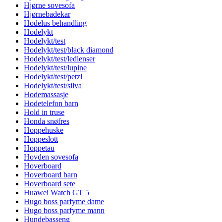
Hjørne sovesofa
Hjørnebadekar
Hodelus behandling
Hodelykt
Hodelykt/test
Hodelykt/test/black diamond
Hodelykt/test/ledlenser
Hodelykt/test/lupine
Hodelykt/test/petzl
Hodelykt/test/silva
Hodemassasje
Hodetelefon barn
Hold in truse
Honda snøfres
Hoppehuske
Hoppeslott
Hoppetau
Hovden sovesofa
Hoverboard
Hoverboard barn
Hoverboard sete
Huawei Watch GT 5
Hugo boss parfyme dame
Hugo boss parfyme mann
Hundebasseng