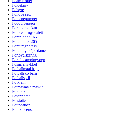
Foam Roller
Foldekniv
Folsyre
Fondue sett
Fontenepumper
Foodprossesor
Forautomat katt
Forbrenningstoalett
Forerunner 165
Forerunner 265
Foret regndress
Foret regnkåpe dame
Forlovelsesring
Fortelt campingvogn
Fosna el sykkel
Fotballmaal hage
Fotballsko barn
Fotballspill
Fotkrem
Fotmassasje maskin
Fotobok
Fotoprinter
Fotstøtte
Foundation
Frankincense