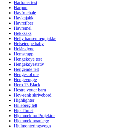
Harfoner test
Harpun
Havfruehale
Havkajakk
Havrefiber
Havremel
Hekksaks
Helly hansen regnjakke
Helseteppe baby
Helårsdyne
Hemstrapp
Hengekoye test
Hengekøyestativ
Hengende telt
Hengestol ute
Hengevugge
Hero 13 Black
Hestra votter barn
Hev-senk skrivebord
Highlighter
Hilleberg telt
Hip Thrust
Hjemmekino Projektor
Hjemmekinoanlegg
Hjulmonteringsvogn