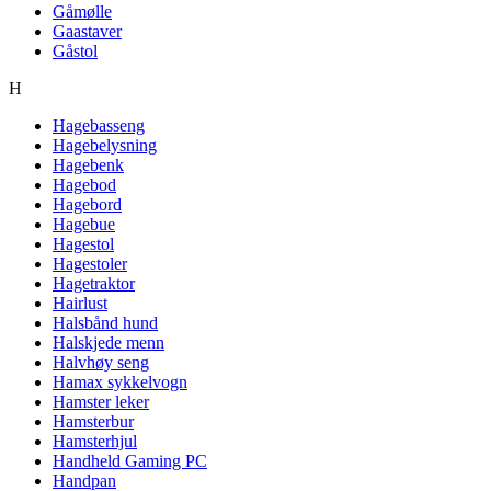
Gåmølle
Gaastaver
Gåstol
H
Hagebasseng
Hagebelysning
Hagebenk
Hagebod
Hagebord
Hagebue
Hagestol
Hagestoler
Hagetraktor
Hairlust
Halsbånd hund
Halskjede menn
Halvhøy seng
Hamax sykkelvogn
Hamster leker
Hamsterbur
Hamsterhjul
Handheld Gaming PC
Handpan