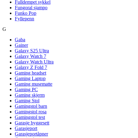
Fulldempet sykkel
Fungoral sjampo
Funko Pop
Fyllepenn
G
Gaba
Gainer
Galaxy S25 Ultra
Galaxy Watch 7
Galaxy Watch Ultra
Galaxy Z Fold 7
Gaming headset
Gaming Laptop
Gaming musematte
Gaming PC
Gaming skjerm
Gaming Stol
Gamingstol barn
Gamingstol rosa
Gamingstol test
Garasje byggesett
Garasjeport
Garasjeportåpner