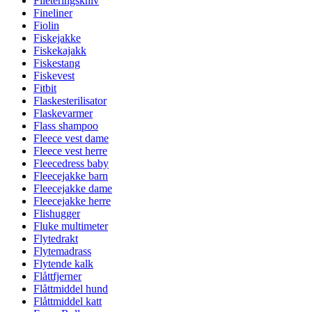
Fileteringskniv
Fineliner
Fiolin
Fiskejakke
Fiskekajakk
Fiskestang
Fiskevest
Fitbit
Flaskesterilisator
Flaskevarmer
Flass shampoo
Fleece vest dame
Fleece vest herre
Fleecedress baby
Fleecejakke barn
Fleecejakke dame
Fleecejakke herre
Flishugger
Fluke multimeter
Flytedrakt
Flytemadrass
Flytende kalk
Flåttfjerner
Flåttmiddel hund
Flåttmiddel katt