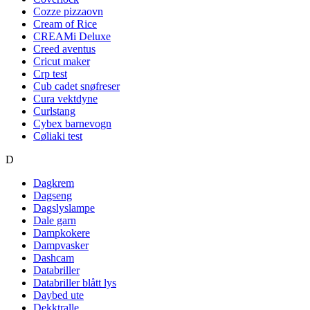
Cozze pizzaovn
Cream of Rice
CREAMi Deluxe
Creed aventus
Cricut maker
Crp test
Cub cadet snøfreser
Cura vektdyne
Curlstang
Cybex barnevogn
Cøliaki test
D
Dagkrem
Dagseng
Dagslyslampe
Dale garn
Dampkokere
Dampvasker
Dashcam
Databriller
Databriller blått lys
Daybed ute
Dekktralle