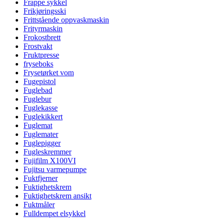
Frappe sykkel
Frikjøringsski
Frittstående oppvaskmaskin
Frityrmaskin
Frokostbrett
Frostvakt
Fruktpresse
fryseboks
Frysetørket vom
Fugepistol
Fuglebad
Fuglebur
Fuglekasse
Fuglekikkert
Fuglemat
Fuglemater
Fuglepigger
Fugleskremmer
Fujifilm X100VI
Fujitsu varmepumpe
Fuktfjerner
Fuktighetskrem
Fuktighetskrem ansikt
Fuktmåler
Fulldempet elsykkel