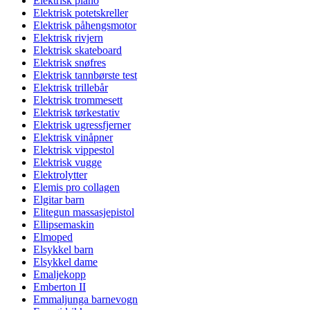
Elektrisk piano
Elektrisk potetskreller
Elektrisk påhengsmotor
Elektrisk rivjern
Elektrisk skateboard
Elektrisk snøfres
Elektrisk tannbørste test
Elektrisk trillebår
Elektrisk trommesett
Elektrisk tørkestativ
Elektrisk ugressfjerner
Elektrisk vinåpner
Elektrisk vippestol
Elektrisk vugge
Elektrolytter
Elemis pro collagen
Elgitar barn
Elitegun massasjepistol
Ellipsemaskin
Elmoped
Elsykkel barn
Elsykkel dame
Emaljekopp
Emberton II
Emmaljunga barnevogn