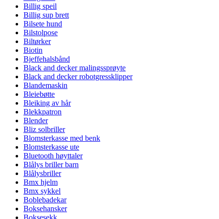
Billig speil
Billig sup brett
Bilsete hund
Bilstolpose
Biltørker
Biotin
Bjeffehalsbånd
Black and decker malingssprøyte
Black and decker robotgressklipper
Blandemaskin
Bleiebøtte
Bleiking av hår
Blekkpatron
Blender
Bliz solbriller
Blomsterkasse med benk
Blomsterkasse ute
Bluetooth høyttaler
Blålys briller barn
Blålysbriller
Bmx hjelm
Bmx sykkel
Boblebadekar
Boksehansker
Boksesekk