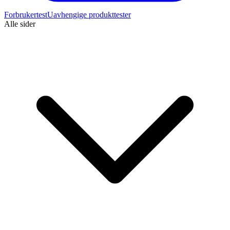
Forbrukertest
Uavhengige produkttester
Alle sider