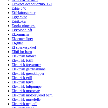
Ecovacs deebot ozmo 950
Edge 540
Effektforsterker
Eggehvite
Eggkoker
Eggløsningstest
Ekkolodd båt
Ekornmater
Eksentersliper
El-gitar
El-sparkesykkel
Elbil for barn
Elektrisk fatbike
Elektrisk fotfil
Elektrisk fotvarmer
Elektrisk gardinskinne
Elektrisk gressklipper
Elektrisk grill
Elektrisk høvel
Elektrisk luftpumpe
Elektrisk motorsag
Elektrisk motorsykkel barn
Elektrisk musefelle
Elektrisk neglefil