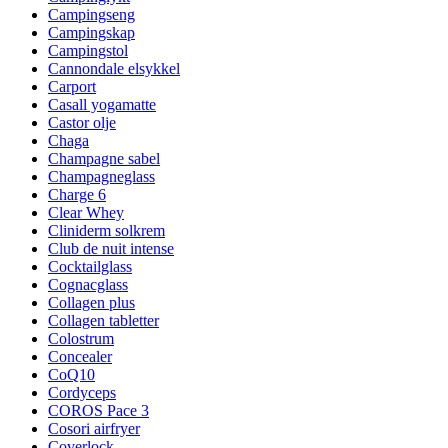
Campingseng
Campingskap
Campingstol
Cannondale elsykkel
Carport
Casall yogamatte
Castor olje
Chaga
Champagne sabel
Champagneglass
Charge 6
Clear Whey
Cliniderm solkrem
Club de nuit intense
Cocktailglass
Cognacglass
Collagen plus
Collagen tabletter
Colostrum
Concealer
CoQ10
Cordyceps
COROS Pace 3
Cosori airfryer
Coverlock