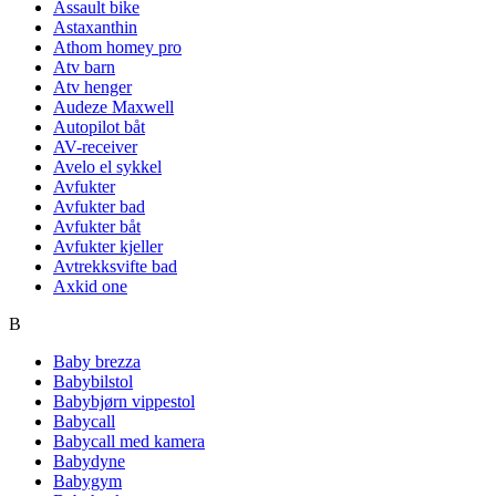
Assault bike
Astaxanthin
Athom homey pro
Atv barn
Atv henger
Audeze Maxwell
Autopilot båt
AV-receiver
Avelo el sykkel
Avfukter
Avfukter bad
Avfukter båt
Avfukter kjeller
Avtrekksvifte bad
Axkid one
B
Baby brezza
Babybilstol
Babybjørn vippestol
Babycall
Babycall med kamera
Babydyne
Babygym