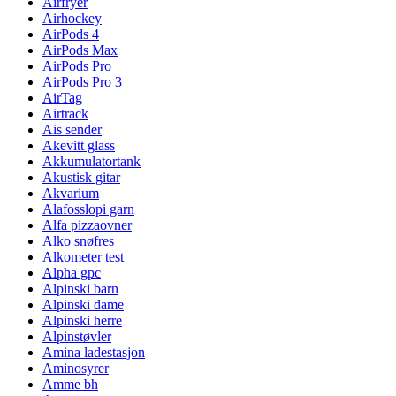
Airfryer
Airhockey
AirPods 4
AirPods Max
AirPods Pro
AirPods Pro 3
AirTag
Airtrack
Ais sender
Akevitt glass
Akkumulatortank
Akustisk gitar
Akvarium
Alafosslopi garn
Alfa pizzaovner
Alko snøfres
Alkometer test
Alpha gpc
Alpinski barn
Alpinski dame
Alpinski herre
Alpinstøvler
Amina ladestasjon
Aminosyrer
Amme bh