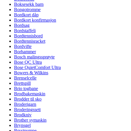
Boksesekk barn
Bongotromme
Bordkort dåp
Bordkort konfirmasjon
Bordsag
Bordstaffeli
Bordtennisbord
Bordtennisracket
Bordvifte
Borhammer
Bosch malingssprøyte
Bose QC Ultra
Bose QuietComfort Ultra
Bowers & Wilkins
Brenselcelle
Brettspill
Brio togbane
Brodbakemaskin
Brodder til sko
Broderigarn
Broderingssett
Brodkniv
Brother symaskin
Brynsgel
Brystpumpe