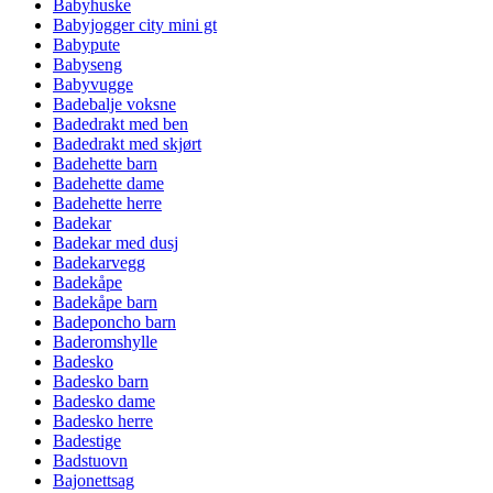
Babyhuske
Babyjogger city mini gt
Babypute
Babyseng
Babyvugge
Badebalje voksne
Badedrakt med ben
Badedrakt med skjørt
Badehette barn
Badehette dame
Badehette herre
Badekar
Badekar med dusj
Badekarvegg
Badekåpe
Badekåpe barn
Badeponcho barn
Baderomshylle
Badesko
Badesko barn
Badesko dame
Badesko herre
Badestige
Badstuovn
Bajonettsag