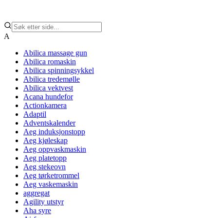
A
Abilica massage gun
Abilica romaskin
Abilica spinningsykkel
Abilica tredemølle
Abilica vektvest
Acana hundefor
Actionkamera
Adaptil
Adventskalender
Aeg induksjonstopp
Aeg kjøleskap
Aeg oppvaskmaskin
Aeg platetopp
Aeg stekeovn
Aeg tørketrommel
Aeg vaskemaskin
aggregat
Agility utstyr
Aha syre