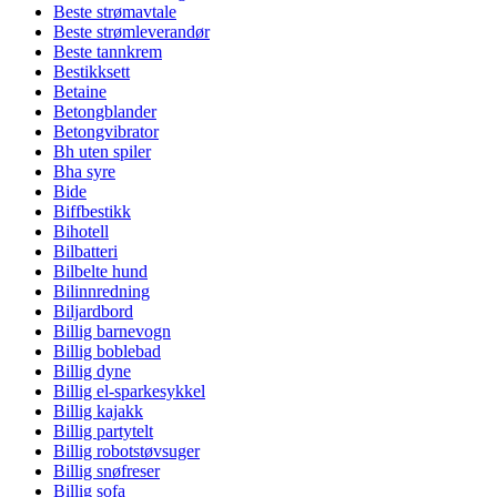
Beste strømavtale
Beste strømleverandør
Beste tannkrem
Bestikksett
Betaine
Betongblander
Betongvibrator
Bh uten spiler
Bha syre
Bide
Biffbestikk
Bihotell
Bilbatteri
Bilbelte hund
Bilinnredning
Biljardbord
Billig barnevogn
Billig boblebad
Billig dyne
Billig el-sparkesykkel
Billig kajakk
Billig partytelt
Billig robotstøvsuger
Billig snøfreser
Billig sofa