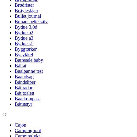
Brødrister
Brøyteskjær
Bullet journal
Bunadsbelte sølv
Bydue 3.0d
Bydue a2
Bydue a3
Bydue s1
Byggtørker
Bysykkel
Bæresele baby
Bålfat
Baalpanne test
Baandsag
Båndsliper
Båt radar
Båt toalett
Baatkompass
Båtutstyr
C
Cajon
Campingbord
Campinglykt