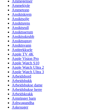
Ammegenser
Ammekjole
Ammetopp
Ansiktskrem
Ansiktsolje
Ansiktsrens
Ansiktsrull
Ansiktsserum
Ansiktsskrubb
Ansiktsspray
Ansiktsvann
Antitrekksele
Apple TV 4K
Apple Vision Pro
Apple Watch S10
Apple Watch Ultra 2
Apple Watch Ultra 3
Arbeidsbord
Arbeidsbukk
Arbeidsbukse dame
Arbeidsbukse herre
Arbeidskrakk
Armringer barn
Ashwagandha
Askesuger