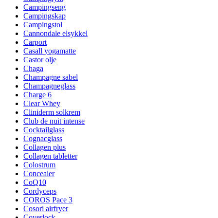
Campingseng
Campingskap
Campingstol
Cannondale elsykkel
Carport
Casall yogamatte
Castor olje
Chaga
Champagne sabel
Champagneglass
Charge 6
Clear Whey
Cliniderm solkrem
Club de nuit intense
Cocktailglass
Cognacglass
Collagen plus
Collagen tabletter
Colostrum
Concealer
CoQ10
Cordyceps
COROS Pace 3
Cosori airfryer
Coverlock