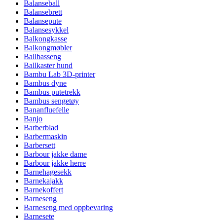
Balanseball
Balansebrett
Balansepute
Balansesykkel
Balkongkasse
Balkongmøbler
Ballbasseng
Ballkaster hund
Bambu Lab 3D-printer
Bambus dyne
Bambus putetrekk
Bambus sengetøy
Bananfluefelle
Banjo
Barberblad
Barbermaskin
Barbersett
Barbour jakke dame
Barbour jakke herre
Barnehagesekk
Barnekajakk
Barnekoffert
Barneseng
Barneseng med oppbevaring
Barnesete