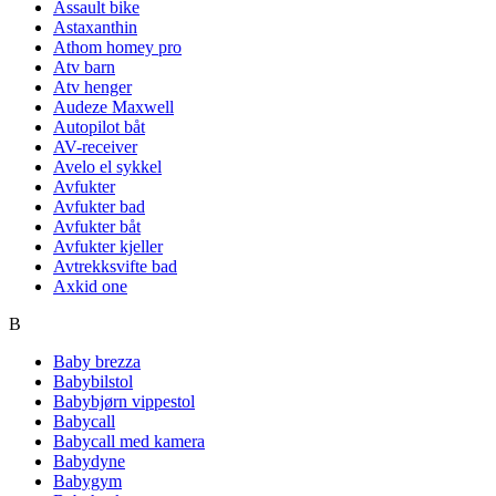
Assault bike
Astaxanthin
Athom homey pro
Atv barn
Atv henger
Audeze Maxwell
Autopilot båt
AV-receiver
Avelo el sykkel
Avfukter
Avfukter bad
Avfukter båt
Avfukter kjeller
Avtrekksvifte bad
Axkid one
B
Baby brezza
Babybilstol
Babybjørn vippestol
Babycall
Babycall med kamera
Babydyne
Babygym