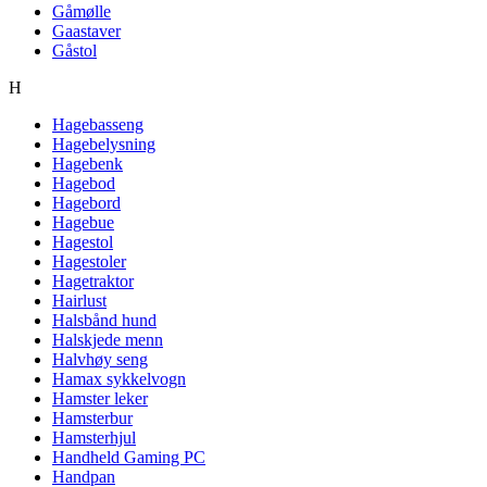
Gåmølle
Gaastaver
Gåstol
H
Hagebasseng
Hagebelysning
Hagebenk
Hagebod
Hagebord
Hagebue
Hagestol
Hagestoler
Hagetraktor
Hairlust
Halsbånd hund
Halskjede menn
Halvhøy seng
Hamax sykkelvogn
Hamster leker
Hamsterbur
Hamsterhjul
Handheld Gaming PC
Handpan