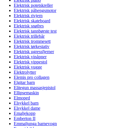
Elektrisk piano
Elektrisk potetskreller
Elektrisk påhengsmotor
Elektrisk rivjern
Elektrisk skateboard
Elektrisk snøfres
Elektrisk tannbørste test
Elektrisk trillebår
Elektrisk trommesett
Elektrisk tørkestativ
Elektrisk ugressfjerner
Elektrisk vinåpner
Elektrisk vippestol
Elektrisk vugge
Elektrolytter
Elemis pro collagen
Elgitar barn
Elitegun massasjepistol
Ellipsemaskin
Elmoped
Elsykkel barn
Elsykkel dame
Emaljekopp
Emberton II
Emmaljunga barnevogn