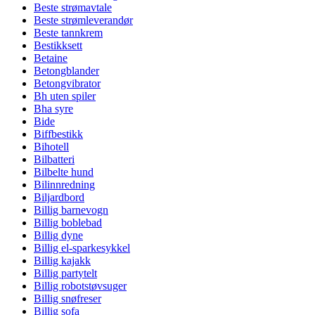
Beste strømavtale
Beste strømleverandør
Beste tannkrem
Bestikksett
Betaine
Betongblander
Betongvibrator
Bh uten spiler
Bha syre
Bide
Biffbestikk
Bihotell
Bilbatteri
Bilbelte hund
Bilinnredning
Biljardbord
Billig barnevogn
Billig boblebad
Billig dyne
Billig el-sparkesykkel
Billig kajakk
Billig partytelt
Billig robotstøvsuger
Billig snøfreser
Billig sofa