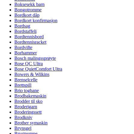
Boksesekk barn
Bongotromme
Bordkort dåp
Bordkort konfirmasjon
Bordsag
Bordstaffeli
Bordtennisbord
Bordtennisracket
Bordvifte
Borhammer
Bosch malingssprøyte
Bose QC Ultra
Bose QuietComfort Ultra
Bowers & Wilkins
Brenselcelle
Brettspill
Brio togbane
Brodbakemaskin
Brodder til sko
Broderigarn
Broderingssett
Brodkniv
Brother symaskin
Brynsgel
Brystpumpe