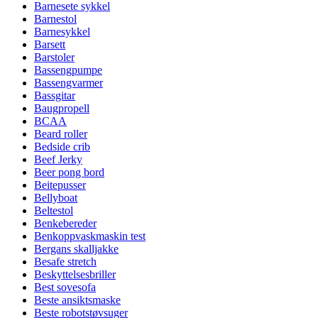
Barnesete sykkel
Barnestol
Barnesykkel
Barsett
Barstoler
Bassengpumpe
Bassengvarmer
Bassgitar
Baugpropell
BCAA
Beard roller
Bedside crib
Beef Jerky
Beer pong bord
Beitepusser
Bellyboat
Beltestol
Benkebereder
Benkoppvaskmaskin test
Bergans skalljakke
Besafe stretch
Beskyttelsesbriller
Best sovesofa
Beste ansiktsmaske
Beste robotstøvsuger