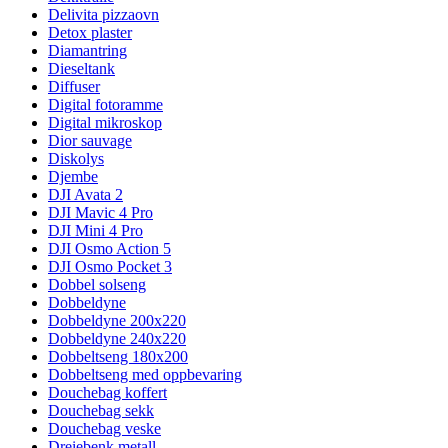
Delivita pizzaovn
Detox plaster
Diamantring
Dieseltank
Diffuser
Digital fotoramme
Digital mikroskop
Dior sauvage
Diskolys
Djembe
DJI Avata 2
DJI Mavic 4 Pro
DJI Mini 4 Pro
DJI Osmo Action 5
DJI Osmo Pocket 3
Dobbel solseng
Dobbeldyne
Dobbeldyne 200x220
Dobbeldyne 240x220
Dobbeltseng 180x200
Dobbeltseng med oppbevaring
Douchebag koffert
Douchebag sekk
Douchebag veske
Dreiebenk metall