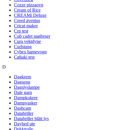
Cozze pizzaovn
Cream of Rice
CREAMi Deluxe
Creed aventus
Cricut maker
Crp test
Cub cadet snøfreser
Cura vektdyne
Curlstang
Cybex barnevogn
Cøliaki test
D
Dagkrem
Dagseng
Dagslyslampe
Dale garn
Dampkokere
Dampvasker
Dashcam
Databriller
Databriller blått lys
Daybed ute
Dekktralle