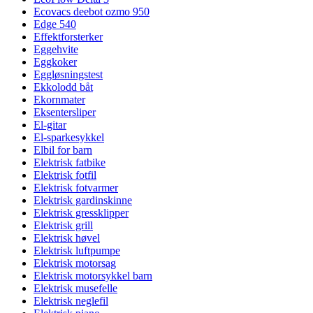
Ecovacs deebot ozmo 950
Edge 540
Effektforsterker
Eggehvite
Eggkoker
Eggløsningstest
Ekkolodd båt
Ekornmater
Eksentersliper
El-gitar
El-sparkesykkel
Elbil for barn
Elektrisk fatbike
Elektrisk fotfil
Elektrisk fotvarmer
Elektrisk gardinskinne
Elektrisk gressklipper
Elektrisk grill
Elektrisk høvel
Elektrisk luftpumpe
Elektrisk motorsag
Elektrisk motorsykkel barn
Elektrisk musefelle
Elektrisk neglefil