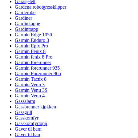
Garasjetelt
Gardena robotgressklipper
Garderobe
Gardiner
Gardinkappe
Gardintrapp
Garmin Edge 1050
Garmin Enduro 3
Garmin Epix Pro
Garmin Fenix 8
Garmin fenix 8 Pro
Garmin forerunner
Garmin forerunner 935
Garmin Forerunner 965
Garmin Tactix 8
Garmin Venu 3
Garmin Venu 3S
Garmin Venu 4
Gassalarm
Gassbrenner kjøkken
Gassgrill
Gasskomfyr
Gasskomfyrtopp
Gaver til barn
Gaver til han