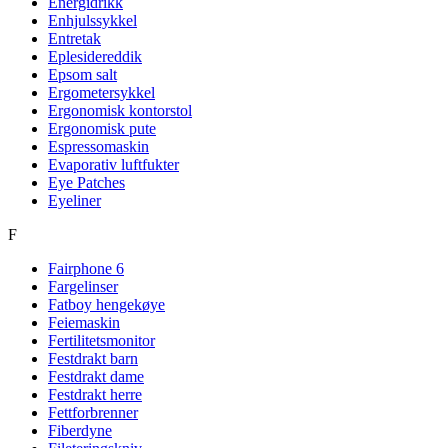
Energidrikk
Enhjulssykkel
Entretak
Eplesidereddik
Epsom salt
Ergometersykkel
Ergonomisk kontorstol
Ergonomisk pute
Espressomaskin
Evaporativ luftfukter
Eye Patches
Eyeliner
F
Fairphone 6
Fargelinser
Fatboy hengekøye
Feiemaskin
Fertilitetsmonitor
Festdrakt barn
Festdrakt dame
Festdrakt herre
Fettforbrenner
Fiberdyne