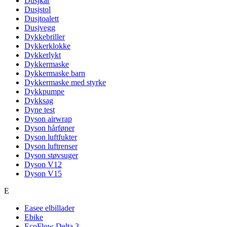
Dusjkar
Dusjstol
Dusjtoalett
Dusjvegg
Dykkebriller
Dykkerklokke
Dykkerlykt
Dykkermaske
Dykkermaske barn
Dykkermaske med styrke
Dykkpumpe
Dykksag
Dyne test
Dyson airwrap
Dyson hårføner
Dyson luftfukter
Dyson luftrenser
Dyson støvsuger
Dyson V12
Dyson V15
E
Easee elbillader
Ebike
EcoFlow Delta 3