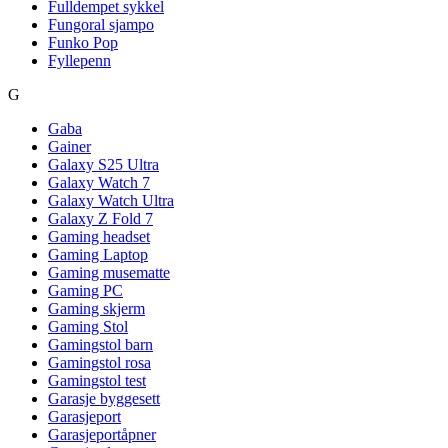
Fulldempet sykkel
Fungoral sjampo
Funko Pop
Fyllepenn
G
Gaba
Gainer
Galaxy S25 Ultra
Galaxy Watch 7
Galaxy Watch Ultra
Galaxy Z Fold 7
Gaming headset
Gaming Laptop
Gaming musematte
Gaming PC
Gaming skjerm
Gaming Stol
Gamingstol barn
Gamingstol rosa
Gamingstol test
Garasje byggesett
Garasjeport
Garasjeportåpner