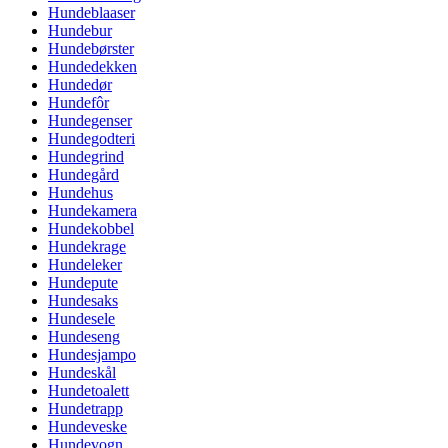
Hundeblaaser
Hundebur
Hundebørster
Hundedekken
Hundedør
Hundefôr
Hundegenser
Hundegodteri
Hundegrind
Hundegård
Hundehus
Hundekamera
Hundekobbel
Hundekrage
Hundeleker
Hundepute
Hundesaks
Hundesele
Hundeseng
Hundesjampo
Hundeskål
Hundetoalett
Hundetrapp
Hundeveske
Hundevogn