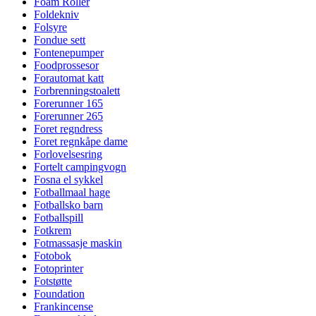
Foam Roller
Foldekniv
Folsyre
Fondue sett
Fontenepumper
Foodprossesor
Forautomat katt
Forbrenningstoalett
Forerunner 165
Forerunner 265
Foret regndress
Foret regnkåpe dame
Forlovelsesring
Fortelt campingvogn
Fosna el sykkel
Fotballmaal hage
Fotballsko barn
Fotballspill
Fotkrem
Fotmassasje maskin
Fotobok
Fotoprinter
Fotstøtte
Foundation
Frankincense