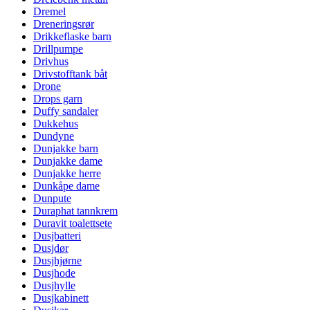
Dremel
Dreneringsrør
Drikkeflaske barn
Drillpumpe
Drivhus
Drivstofftank båt
Drone
Drops garn
Duffy sandaler
Dukkehus
Dundyne
Dunjakke barn
Dunjakke dame
Dunjakke herre
Dunkåpe dame
Dunpute
Duraphat tannkrem
Duravit toalettsete
Dusjbatteri
Dusjdør
Dusjhjørne
Dusjhode
Dusjhylle
Dusjkabinett