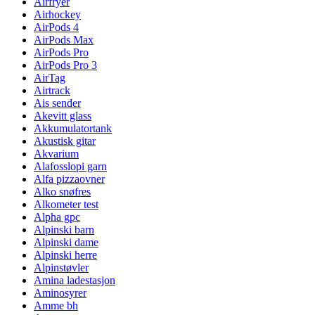
Airfryer
Airhockey
AirPods 4
AirPods Max
AirPods Pro
AirPods Pro 3
AirTag
Airtrack
Ais sender
Akevitt glass
Akkumulatortank
Akustisk gitar
Akvarium
Alafosslopi garn
Alfa pizzaovner
Alko snøfres
Alkometer test
Alpha gpc
Alpinski barn
Alpinski dame
Alpinski herre
Alpinstøvler
Amina ladestasjon
Aminosyrer
Amme bh