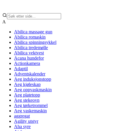
A
Abilica massage gun
Abilica romaskin
Abilica spinningsykkel
Abilica tredemølle
Abilica vektvest
Acana hundefor
Actionkamera
Adaptil
Adventskalender
Aeg induksjonstopp
Aeg kjøleskap
Aeg oppvaskmaskin
Aeg platetopp
Aeg stekeovn
Aeg tørketrommel
Aeg vaskemaskin
aggregat
Agility utstyr
Aha syre