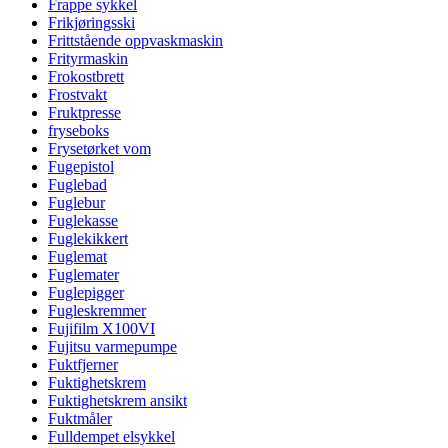
Frappe sykkel
Frikjøringsski
Frittstående oppvaskmaskin
Frityrmaskin
Frokostbrett
Frostvakt
Fruktpresse
fryseboks
Frysetørket vom
Fugepistol
Fuglebad
Fuglebur
Fuglekasse
Fuglekikkert
Fuglemat
Fuglemater
Fuglepigger
Fugleskremmer
Fujifilm X100VI
Fujitsu varmepumpe
Fuktfjerner
Fuktighetskrem
Fuktighetskrem ansikt
Fuktmåler
Fulldempet elsykkel