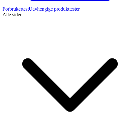
Forbrukertest
Uavhengige produkttester
Alle sider