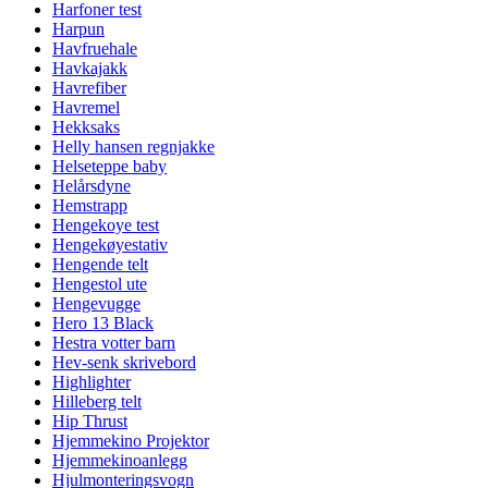
Harfoner test
Harpun
Havfruehale
Havkajakk
Havrefiber
Havremel
Hekksaks
Helly hansen regnjakke
Helseteppe baby
Helårsdyne
Hemstrapp
Hengekoye test
Hengekøyestativ
Hengende telt
Hengestol ute
Hengevugge
Hero 13 Black
Hestra votter barn
Hev-senk skrivebord
Highlighter
Hilleberg telt
Hip Thrust
Hjemmekino Projektor
Hjemmekinoanlegg
Hjulmonteringsvogn