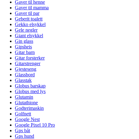
Gaver til henne
Gaver til mamma
Gaver til par
Geberit toalett
Gekko elsykkel
Gele negler
Giant elsykkel
Gin glass
Gipsheis
Gitar barn
Gitar forsterker
Gitarstrenger
Gjesteseng
Glassbord
Glasstak
Globus barskap
Globus med lys
Glutamin
Glutathione
Godterimaskin
Golfnett
Google Nest
Google Pixel 10 Pro
Gps båt
Gps hund