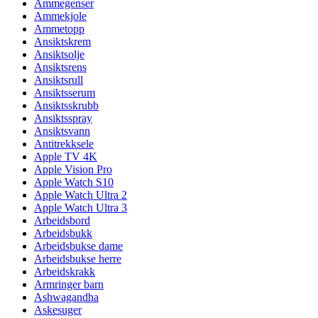
Ammegenser
Ammekjole
Ammetopp
Ansiktskrem
Ansiktsolje
Ansiktsrens
Ansiktsrull
Ansiktsserum
Ansiktsskrubb
Ansiktsspray
Ansiktsvann
Antitrekksele
Apple TV 4K
Apple Vision Pro
Apple Watch S10
Apple Watch Ultra 2
Apple Watch Ultra 3
Arbeidsbord
Arbeidsbukk
Arbeidsbukse dame
Arbeidsbukse herre
Arbeidskrakk
Armringer barn
Ashwagandha
Askesuger