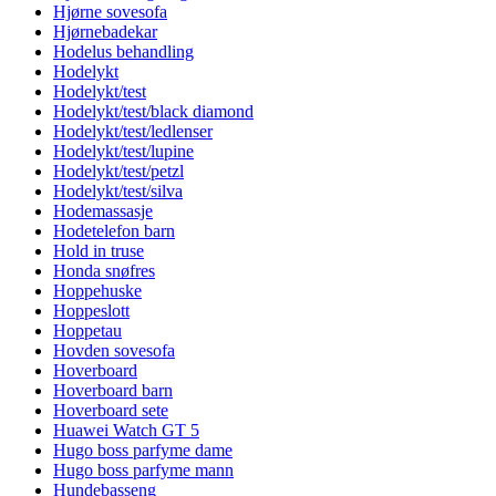
Hjørne sovesofa
Hjørnebadekar
Hodelus behandling
Hodelykt
Hodelykt/test
Hodelykt/test/black diamond
Hodelykt/test/ledlenser
Hodelykt/test/lupine
Hodelykt/test/petzl
Hodelykt/test/silva
Hodemassasje
Hodetelefon barn
Hold in truse
Honda snøfres
Hoppehuske
Hoppeslott
Hoppetau
Hovden sovesofa
Hoverboard
Hoverboard barn
Hoverboard sete
Huawei Watch GT 5
Hugo boss parfyme dame
Hugo boss parfyme mann
Hundebasseng