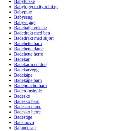
Babyhuske
Babyjogger city mini gt
Babypute
Babyseng
Babyvugge
Badebalje voksne
Badedrakt med ben
Badedrakt med skjørt
Badehette barn
Badehette dame
Badehette herre
Badekar
Badekar med dusj
Badekarvegg
Badekåpe
Badekåpe barn
Badeponcho barn
Baderomshylle
Badesko
Badesko barn
Badesko dame
Badesko herre
Badestige
Badstuovn
Bajonettsag