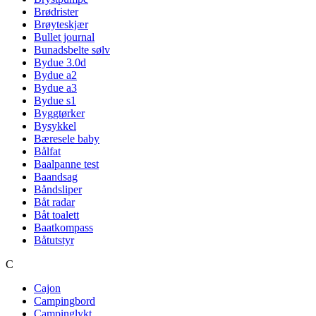
Brødrister
Brøyteskjær
Bullet journal
Bunadsbelte sølv
Bydue 3.0d
Bydue a2
Bydue a3
Bydue s1
Byggtørker
Bysykkel
Bæresele baby
Bålfat
Baalpanne test
Baandsag
Båndsliper
Båt radar
Båt toalett
Baatkompass
Båtutstyr
C
Cajon
Campingbord
Campinglykt