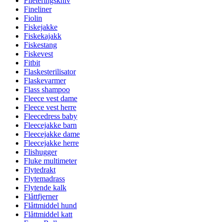
Fileteringskniv
Fineliner
Fiolin
Fiskejakke
Fiskekajakk
Fiskestang
Fiskevest
Fitbit
Flaskesterilisator
Flaskevarmer
Flass shampoo
Fleece vest dame
Fleece vest herre
Fleecedress baby
Fleecejakke barn
Fleecejakke dame
Fleecejakke herre
Flishugger
Fluke multimeter
Flytedrakt
Flytemadrass
Flytende kalk
Flåttfjerner
Flåttmiddel hund
Flåttmiddel katt