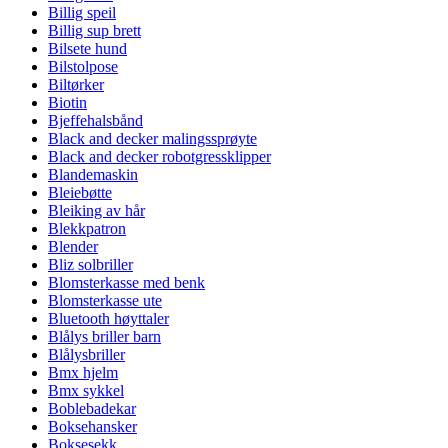
Billig speil
Billig sup brett
Bilsete hund
Bilstolpose
Biltørker
Biotin
Bjeffehalsbånd
Black and decker malingssprøyte
Black and decker robotgressklipper
Blandemaskin
Bleiebøtte
Bleiking av hår
Blekkpatron
Blender
Bliz solbriller
Blomsterkasse med benk
Blomsterkasse ute
Bluetooth høyttaler
Blålys briller barn
Blålysbriller
Bmx hjelm
Bmx sykkel
Boblebadekar
Boksehansker
Boksesekk