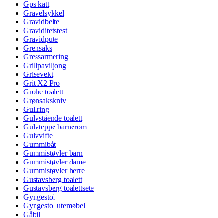
Gps katt
Gravelsykkel
Gravidbelte
Graviditetstest
Gravidpute
Grensaks
Gressarmering
Grillpaviljong
Grisevekt
Grit X2 Pro
Grohe toalett
Grønsakskniv
Gullring
Gulvstående toalett
Gulvteppe barnerom
Gulvvifte
Gummibåt
Gummistøvler barn
Gummistøvler dame
Gummistøvler herre
Gustavsberg toalett
Gustavsberg toalettsete
Gyngestol
Gyngestol utemøbel
Gåbil