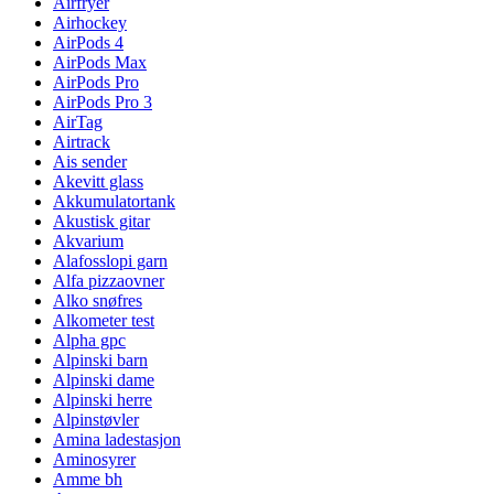
Airfryer
Airhockey
AirPods 4
AirPods Max
AirPods Pro
AirPods Pro 3
AirTag
Airtrack
Ais sender
Akevitt glass
Akkumulatortank
Akustisk gitar
Akvarium
Alafosslopi garn
Alfa pizzaovner
Alko snøfres
Alkometer test
Alpha gpc
Alpinski barn
Alpinski dame
Alpinski herre
Alpinstøvler
Amina ladestasjon
Aminosyrer
Amme bh