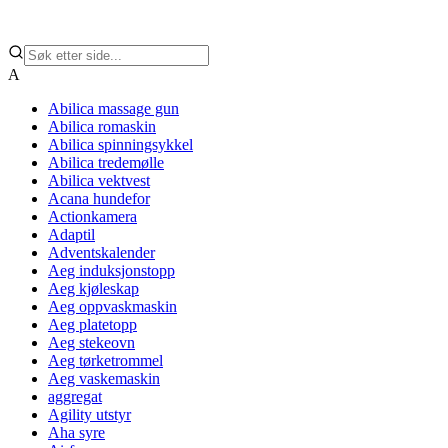
A
Abilica massage gun
Abilica romaskin
Abilica spinningsykkel
Abilica tredemølle
Abilica vektvest
Acana hundefor
Actionkamera
Adaptil
Adventskalender
Aeg induksjonstopp
Aeg kjøleskap
Aeg oppvaskmaskin
Aeg platetopp
Aeg stekeovn
Aeg tørketrommel
Aeg vaskemaskin
aggregat
Agility utstyr
Aha syre