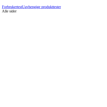
Forbrukertest
Uavhengige produkttester
Alle sider