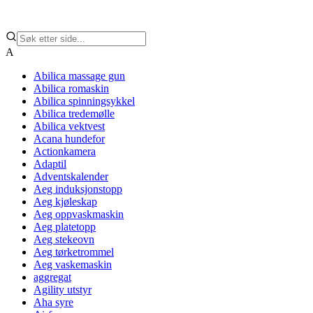
A
Abilica massage gun
Abilica romaskin
Abilica spinningsykkel
Abilica tredemølle
Abilica vektvest
Acana hundefor
Actionkamera
Adaptil
Adventskalender
Aeg induksjonstopp
Aeg kjøleskap
Aeg oppvaskmaskin
Aeg platetopp
Aeg stekeovn
Aeg tørketrommel
Aeg vaskemaskin
aggregat
Agility utstyr
Aha syre