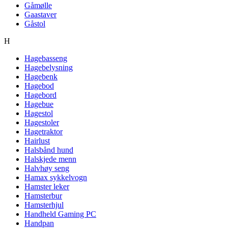
Gåmølle
Gaastaver
Gåstol
H
Hagebasseng
Hagebelysning
Hagebenk
Hagebod
Hagebord
Hagebue
Hagestol
Hagestoler
Hagetraktor
Hairlust
Halsbånd hund
Halskjede menn
Halvhøy seng
Hamax sykkelvogn
Hamster leker
Hamsterbur
Hamsterhjul
Handheld Gaming PC
Handpan