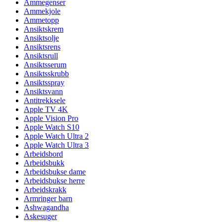
Ammegenser
Ammekjole
Ammetopp
Ansiktskrem
Ansiktsolje
Ansiktsrens
Ansiktsrull
Ansiktsserum
Ansiktsskrubb
Ansiktsspray
Ansiktsvann
Antitrekksele
Apple TV 4K
Apple Vision Pro
Apple Watch S10
Apple Watch Ultra 2
Apple Watch Ultra 3
Arbeidsbord
Arbeidsbukk
Arbeidsbukse dame
Arbeidsbukse herre
Arbeidskrakk
Armringer barn
Ashwagandha
Askesuger