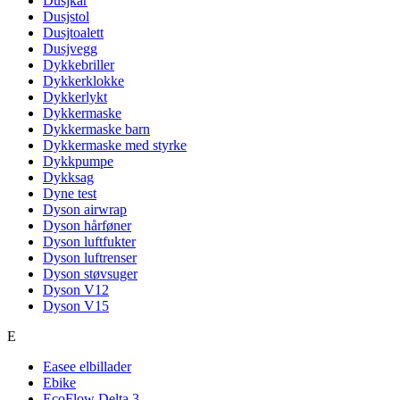
Dusjkar
Dusjstol
Dusjtoalett
Dusjvegg
Dykkebriller
Dykkerklokke
Dykkerlykt
Dykkermaske
Dykkermaske barn
Dykkermaske med styrke
Dykkpumpe
Dykksag
Dyne test
Dyson airwrap
Dyson hårføner
Dyson luftfukter
Dyson luftrenser
Dyson støvsuger
Dyson V12
Dyson V15
E
Easee elbillader
Ebike
EcoFlow Delta 3