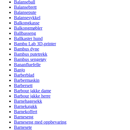
Balanseball
Balansebrett
Balansepute
Balansesykkel
Balkongkasse
Balkongmøbler
Ballbasseng
Ballkaster hund
Bambu Lab 3D-printer
Bambus dyne
Bambus putetrekk
Bambus sengetøy
Bananfluefelle
Banjo
Barberblad
Barbermaskin
Barbersett
Barbour jakke dame
Barbour jakke herre
Barnehagesekk
Barnekajakk
Barnekoffert
Barneseng
Barneseng med oppbevaring
Barnesete