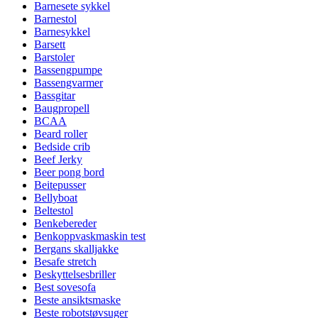
Barnesete sykkel
Barnestol
Barnesykkel
Barsett
Barstoler
Bassengpumpe
Bassengvarmer
Bassgitar
Baugpropell
BCAA
Beard roller
Bedside crib
Beef Jerky
Beer pong bord
Beitepusser
Bellyboat
Beltestol
Benkebereder
Benkoppvaskmaskin test
Bergans skalljakke
Besafe stretch
Beskyttelsesbriller
Best sovesofa
Beste ansiktsmaske
Beste robotstøvsuger