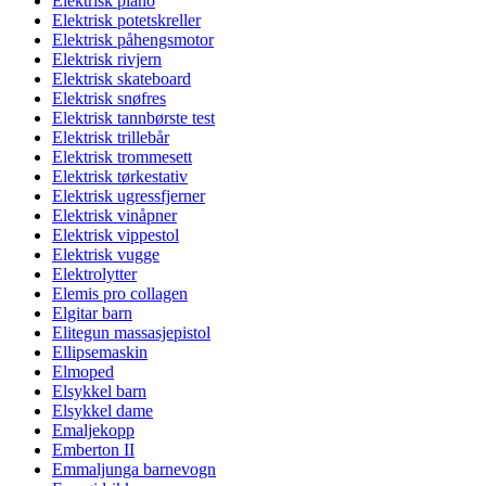
Elektrisk piano
Elektrisk potetskreller
Elektrisk påhengsmotor
Elektrisk rivjern
Elektrisk skateboard
Elektrisk snøfres
Elektrisk tannbørste test
Elektrisk trillebår
Elektrisk trommesett
Elektrisk tørkestativ
Elektrisk ugressfjerner
Elektrisk vinåpner
Elektrisk vippestol
Elektrisk vugge
Elektrolytter
Elemis pro collagen
Elgitar barn
Elitegun massasjepistol
Ellipsemaskin
Elmoped
Elsykkel barn
Elsykkel dame
Emaljekopp
Emberton II
Emmaljunga barnevogn