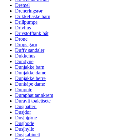
Dremel
Dreneringsrør
Drikkeflaske barn
Drillpumpe
Drivhus
Drivstofftank båt
Drone
Drops garn
Duffy sandaler
Dukkehus
Dundyne
Dunjakke barn
Dunjakke dame
Dunjakke herre
Dunkåpe dame
Dunpute
Duraphat tannkrem
Duravit toalettsete
Dusjbatteri
Dusjdør
Dusjhjørne
Dusjhode
Dusjhylle
Dusjkabinett