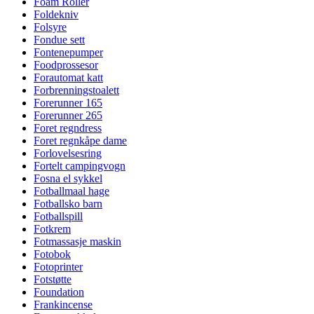
Foam Roller
Foldekniv
Folsyre
Fondue sett
Fontenepumper
Foodprossesor
Forautomat katt
Forbrenningstoalett
Forerunner 165
Forerunner 265
Foret regndress
Foret regnkåpe dame
Forlovelsesring
Fortelt campingvogn
Fosna el sykkel
Fotballmaal hage
Fotballsko barn
Fotballspill
Fotkrem
Fotmassasje maskin
Fotobok
Fotoprinter
Fotstøtte
Foundation
Frankincense