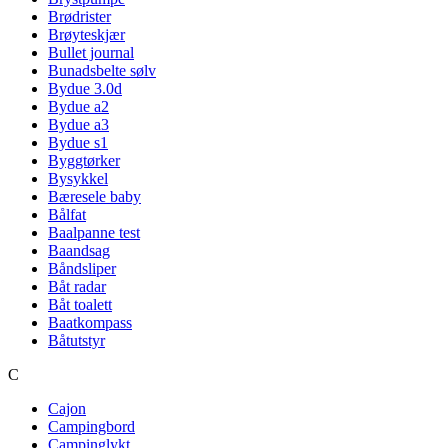
Brødrister
Brøyteskjær
Bullet journal
Bunadsbelte sølv
Bydue 3.0d
Bydue a2
Bydue a3
Bydue s1
Byggtørker
Bysykkel
Bæresele baby
Bålfat
Baalpanne test
Baandsag
Båndsliper
Båt radar
Båt toalett
Baatkompass
Båtutstyr
C
Cajon
Campingbord
Campinglykt