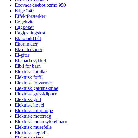
Ecovacs deebot ozmo 950
Edge 540
Effektforsterker
Eggehvite
Eggkoker
Eggløsningstest
Ekkolodd båt
Ekornmater
Eksentersliper
El-gitar
El-sparkesykkel
Elbil for barn
Elektrisk fatbike
Elektrisk fotfil
Elektrisk fotvarmer
Elektrisk gardinskinne
Elektrisk gressklipper
Elektrisk grill
Elektrisk høvel
Elektrisk luftpumpe
Elektrisk motorsag
Elektrisk motorsykkel barn
Elektrisk musefelle
Elektrisk neglefil