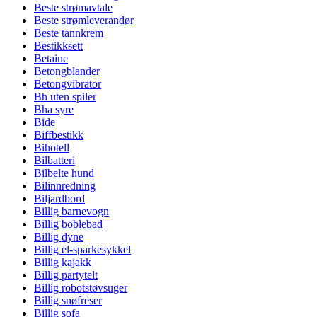
Beste strømavtale
Beste strømleverandør
Beste tannkrem
Bestikksett
Betaine
Betongblander
Betongvibrator
Bh uten spiler
Bha syre
Bide
Biffbestikk
Bihotell
Bilbatteri
Bilbelte hund
Bilinnredning
Biljardbord
Billig barnevogn
Billig boblebad
Billig dyne
Billig el-sparkesykkel
Billig kajakk
Billig partytelt
Billig robotstøvsuger
Billig snøfreser
Billig sofa