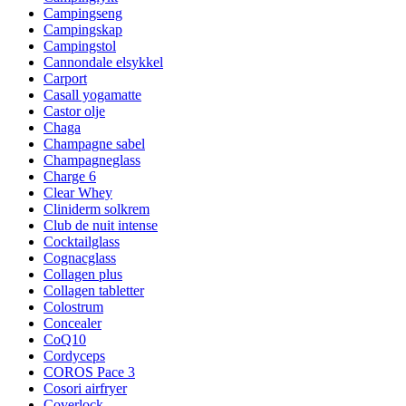
Campingseng
Campingskap
Campingstol
Cannondale elsykkel
Carport
Casall yogamatte
Castor olje
Chaga
Champagne sabel
Champagneglass
Charge 6
Clear Whey
Cliniderm solkrem
Club de nuit intense
Cocktailglass
Cognacglass
Collagen plus
Collagen tabletter
Colostrum
Concealer
CoQ10
Cordyceps
COROS Pace 3
Cosori airfryer
Coverlock