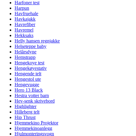
Harfoner test
Harpun
Havfruehale
Havkajakk
Havrefiber
Havremel
Hekksaks
Helly hansen regnjakke
Helseteppe baby
Helårsdyne
Hemstrapp
Hengekoye test
Hengekøyestativ
Hengende telt
Hengestol ute
Hengevugge
Hero 13 Black
Hestra votter barn
Hev-senk skrivebord
Highlighter
Hilleberg telt
Hip Thrust
Hjemmekino Projektor
Hjemmekinoanlegg
Hjulmonteringsvogn