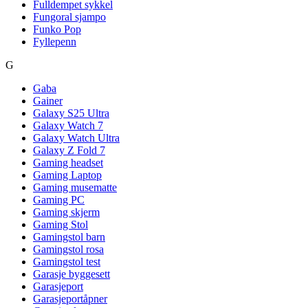
Fulldempet sykkel
Fungoral sjampo
Funko Pop
Fyllepenn
G
Gaba
Gainer
Galaxy S25 Ultra
Galaxy Watch 7
Galaxy Watch Ultra
Galaxy Z Fold 7
Gaming headset
Gaming Laptop
Gaming musematte
Gaming PC
Gaming skjerm
Gaming Stol
Gamingstol barn
Gamingstol rosa
Gamingstol test
Garasje byggesett
Garasjeport
Garasjeportåpner