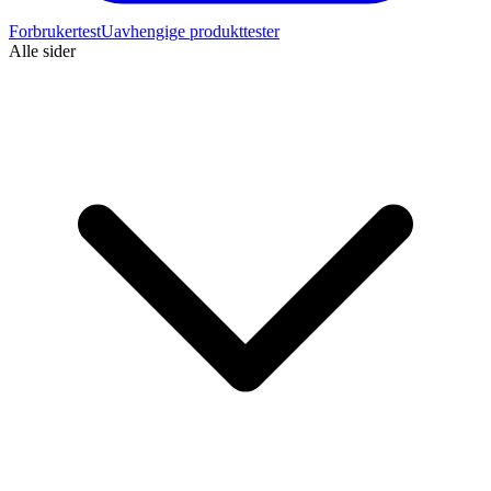
Forbrukertest
Uavhengige produkttester
Alle sider