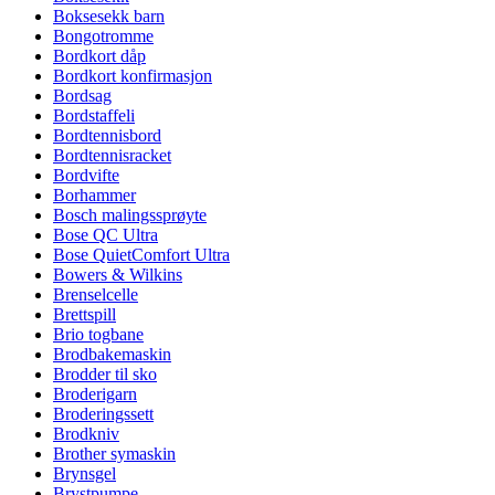
Boksesekk barn
Bongotromme
Bordkort dåp
Bordkort konfirmasjon
Bordsag
Bordstaffeli
Bordtennisbord
Bordtennisracket
Bordvifte
Borhammer
Bosch malingssprøyte
Bose QC Ultra
Bose QuietComfort Ultra
Bowers & Wilkins
Brenselcelle
Brettspill
Brio togbane
Brodbakemaskin
Brodder til sko
Broderigarn
Broderingssett
Brodkniv
Brother symaskin
Brynsgel
Brystpumpe