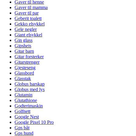
Gaver til henne
Gaver til mamma
Gaver til par
Geberit toalett
Gekko elsykkel
Gele negler
Giant elsykkel
Gin glass
Gipsheis
Gitar barn
Gitar forsterker
Gitarstrenger
Gjesteseng
Glassbord
Glasstak
Globus barskap
Globus med lys
Glutamin
Glutathione
Godterimaskin
Golfnett
Google Nest
Google Pixel 10 Pro
Gps båt
Gps hund