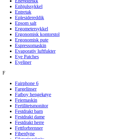
Energidrikk
Enhjulssykkel
Entretak
Eplesidereddik
Epsom salt
Ergometersykkel
Ergonomisk kontorstol
Ergonomisk pute
Espressomaskin
Evaporativ luftfukter
Eye Patches
Eyeliner
F
Fairphone 6
Fargelinser
Fatboy hengekøye
Feiemaskin
Fertilitetsmonitor
Festdrakt barn
Festdrakt dame
Festdrakt herre
Fettforbrenner
Fiberdyne