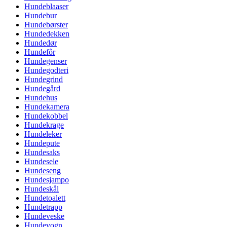
Hundeblaaser
Hundebur
Hundebørster
Hundedekken
Hundedør
Hundefôr
Hundegenser
Hundegodteri
Hundegrind
Hundegård
Hundehus
Hundekamera
Hundekobbel
Hundekrage
Hundeleker
Hundepute
Hundesaks
Hundesele
Hundeseng
Hundesjampo
Hundeskål
Hundetoalett
Hundetrapp
Hundeveske
Hundevogn