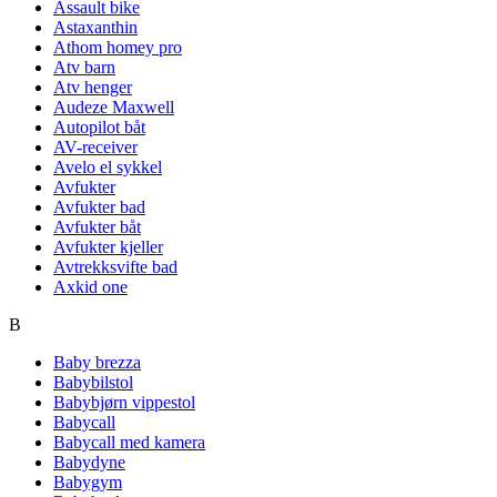
Assault bike
Astaxanthin
Athom homey pro
Atv barn
Atv henger
Audeze Maxwell
Autopilot båt
AV-receiver
Avelo el sykkel
Avfukter
Avfukter bad
Avfukter båt
Avfukter kjeller
Avtrekksvifte bad
Axkid one
B
Baby brezza
Babybilstol
Babybjørn vippestol
Babycall
Babycall med kamera
Babydyne
Babygym