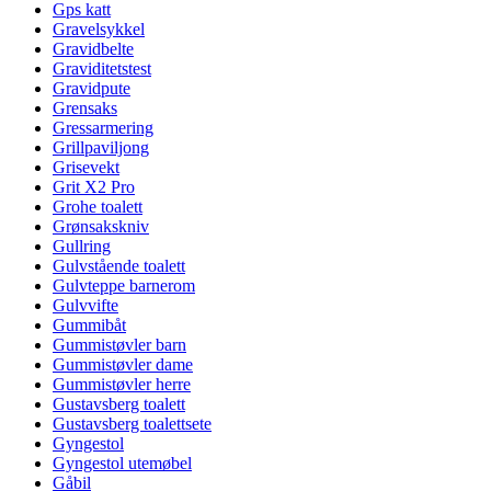
Gps katt
Gravelsykkel
Gravidbelte
Graviditetstest
Gravidpute
Grensaks
Gressarmering
Grillpaviljong
Grisevekt
Grit X2 Pro
Grohe toalett
Grønsakskniv
Gullring
Gulvstående toalett
Gulvteppe barnerom
Gulvvifte
Gummibåt
Gummistøvler barn
Gummistøvler dame
Gummistøvler herre
Gustavsberg toalett
Gustavsberg toalettsete
Gyngestol
Gyngestol utemøbel
Gåbil