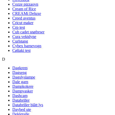
Cozze pizzaovn
Cream of Rice
CREAMi Deluxe
Creed aventus
Cricut maker
Crp test
Cub cadet snøfreser
Cura vektdyne
Curlstang
Cybex barnevogn
Cøliaki test
D
Dagkrem
Dagseng
Dagslyslampe
Dale garn
Dampkokere
Dampvasker
Dashcam
Databriller
Databriller blått lys
Daybed ute
Dekktralle