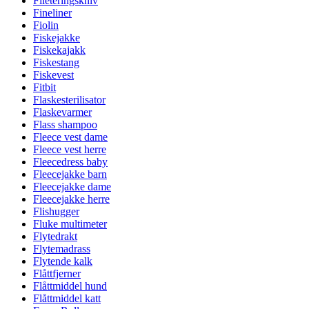
Fileteringskniv
Fineliner
Fiolin
Fiskejakke
Fiskekajakk
Fiskestang
Fiskevest
Fitbit
Flaskesterilisator
Flaskevarmer
Flass shampoo
Fleece vest dame
Fleece vest herre
Fleecedress baby
Fleecejakke barn
Fleecejakke dame
Fleecejakke herre
Flishugger
Fluke multimeter
Flytedrakt
Flytemadrass
Flytende kalk
Flåttfjerner
Flåttmiddel hund
Flåttmiddel katt