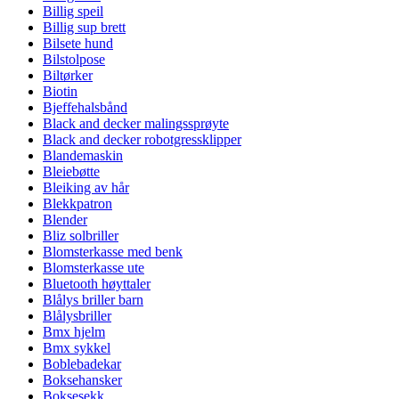
Billig speil
Billig sup brett
Bilsete hund
Bilstolpose
Biltørker
Biotin
Bjeffehalsbånd
Black and decker malingssprøyte
Black and decker robotgressklipper
Blandemaskin
Bleiebøtte
Bleiking av hår
Blekkpatron
Blender
Bliz solbriller
Blomsterkasse med benk
Blomsterkasse ute
Bluetooth høyttaler
Blålys briller barn
Blålysbriller
Bmx hjelm
Bmx sykkel
Boblebadekar
Boksehansker
Boksesekk