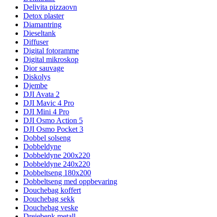
Delivita pizzaovn
Detox plaster
Diamantring
Dieseltank
Diffuser
Digital fotoramme
Digital mikroskop
Dior sauvage
Diskolys
Djembe
DJI Avata 2
DJI Mavic 4 Pro
DJI Mini 4 Pro
DJI Osmo Action 5
DJI Osmo Pocket 3
Dobbel solseng
Dobbeldyne
Dobbeldyne 200x220
Dobbeldyne 240x220
Dobbeltseng 180x200
Dobbeltseng med oppbevaring
Douchebag koffert
Douchebag sekk
Douchebag veske
Dreiebenk metall