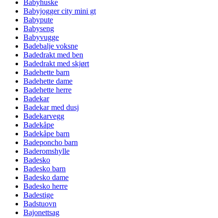
Babyhuske
Babyjogger city mini gt
Babypute
Babyseng
Babyvugge
Badebalje voksne
Badedrakt med ben
Badedrakt med skjørt
Badehette barn
Badehette dame
Badehette herre
Badekar
Badekar med dusj
Badekarvegg
Badekåpe
Badekåpe barn
Badeponcho barn
Baderomshylle
Badesko
Badesko barn
Badesko dame
Badesko herre
Badestige
Badstuovn
Bajonettsag