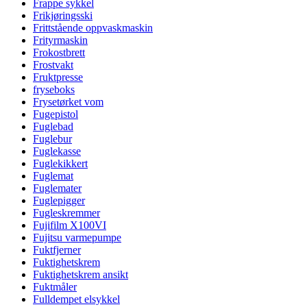
Frappe sykkel
Frikjøringsski
Frittstående oppvaskmaskin
Frityrmaskin
Frokostbrett
Frostvakt
Fruktpresse
fryseboks
Frysetørket vom
Fugepistol
Fuglebad
Fuglebur
Fuglekasse
Fuglekikkert
Fuglemat
Fuglemater
Fuglepigger
Fugleskremmer
Fujifilm X100VI
Fujitsu varmepumpe
Fuktfjerner
Fuktighetskrem
Fuktighetskrem ansikt
Fuktmåler
Fulldempet elsykkel