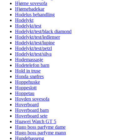
Hjørne sovesofa
Hjørnebadekar
Hodelus behandling
Hodelykt
Hodelykt/test
Hodelykt/test/black diamond
Hodelykt/test/ledlenser
Hodelykt/test/lupine
Hodelykt/test/petzl
Hodelykt/test/silva
Hodemassasje
Hodetelefon barn
Hold in truse
Honda snøfres
Hoppehuske
Hoppeslott
Hoppetau
Hovden sovesofa
Hoverboard
Hoverboard barn
Hoverboard sete
Huawei Watch GT 5
Hugo boss parfyme dame
Hugo boss parfyme mann
Hundebasseng