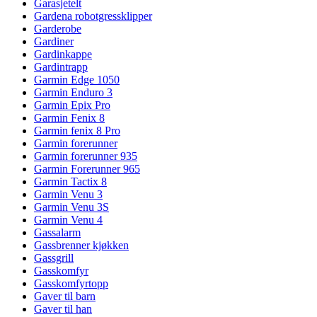
Garasjetelt
Gardena robotgressklipper
Garderobe
Gardiner
Gardinkappe
Gardintrapp
Garmin Edge 1050
Garmin Enduro 3
Garmin Epix Pro
Garmin Fenix 8
Garmin fenix 8 Pro
Garmin forerunner
Garmin forerunner 935
Garmin Forerunner 965
Garmin Tactix 8
Garmin Venu 3
Garmin Venu 3S
Garmin Venu 4
Gassalarm
Gassbrenner kjøkken
Gassgrill
Gasskomfyr
Gasskomfyrtopp
Gaver til barn
Gaver til han