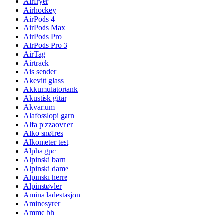
Airfryer
Airhockey
AirPods 4
AirPods Max
AirPods Pro
AirPods Pro 3
AirTag
Airtrack
Ais sender
Akevitt glass
Akkumulatortank
Akustisk gitar
Akvarium
Alafosslopi garn
Alfa pizzaovner
Alko snøfres
Alkometer test
Alpha gpc
Alpinski barn
Alpinski dame
Alpinski herre
Alpinstøvler
Amina ladestasjon
Aminosyrer
Amme bh