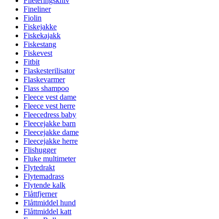
Fileteringskniv
Fineliner
Fiolin
Fiskejakke
Fiskekajakk
Fiskestang
Fiskevest
Fitbit
Flaskesterilisator
Flaskevarmer
Flass shampoo
Fleece vest dame
Fleece vest herre
Fleecedress baby
Fleecejakke barn
Fleecejakke dame
Fleecejakke herre
Flishugger
Fluke multimeter
Flytedrakt
Flytemadrass
Flytende kalk
Flåttfjerner
Flåttmiddel hund
Flåttmiddel katt