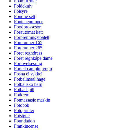
Foam Roller
Foldekniv
Folsyre
Fondue sett
Fontenepumper
Foodprossesor
Forautomat katt
Forbrenningstoalett
Forerunner 165
Forerunner 265
Foret regndress
Foret regnkåpe dame
Forlovelsesring
Fortelt campingvogn
Fosna el sykkel
Fotballmaal hage
Fotballsko barn
Fotballspill
Fotkrem
Fotmassasje maskin
Fotobok
Fotoprinter
Fotstøtte
Foundation
Frankincense