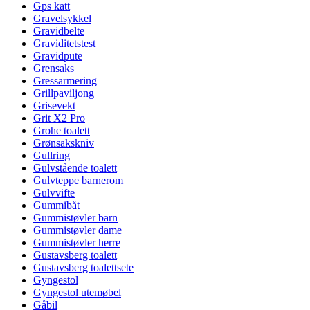
Gps katt
Gravelsykkel
Gravidbelte
Graviditetstest
Gravidpute
Grensaks
Gressarmering
Grillpaviljong
Grisevekt
Grit X2 Pro
Grohe toalett
Grønsakskniv
Gullring
Gulvstående toalett
Gulvteppe barnerom
Gulvvifte
Gummibåt
Gummistøvler barn
Gummistøvler dame
Gummistøvler herre
Gustavsberg toalett
Gustavsberg toalettsete
Gyngestol
Gyngestol utemøbel
Gåbil