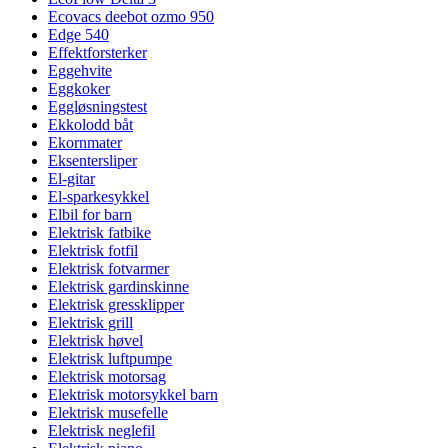
Ecovacs deebot ozmo 950
Edge 540
Effektforsterker
Eggehvite
Eggkoker
Eggløsningstest
Ekkolodd båt
Ekornmater
Eksentersliper
El-gitar
El-sparkesykkel
Elbil for barn
Elektrisk fatbike
Elektrisk fotfil
Elektrisk fotvarmer
Elektrisk gardinskinne
Elektrisk gressklipper
Elektrisk grill
Elektrisk høvel
Elektrisk luftpumpe
Elektrisk motorsag
Elektrisk motorsykkel barn
Elektrisk musefelle
Elektrisk neglefil