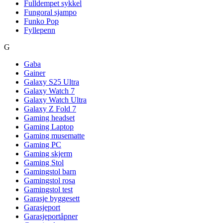
Fulldempet sykkel
Fungoral sjampo
Funko Pop
Fyllepenn
G
Gaba
Gainer
Galaxy S25 Ultra
Galaxy Watch 7
Galaxy Watch Ultra
Galaxy Z Fold 7
Gaming headset
Gaming Laptop
Gaming musematte
Gaming PC
Gaming skjerm
Gaming Stol
Gamingstol barn
Gamingstol rosa
Gamingstol test
Garasje byggesett
Garasjeport
Garasjeportåpner