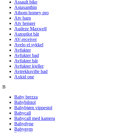
Assault bike
Astaxanthin
Athom homey pro
Atv barn
Atv henger
Audeze Maxwell
Autopilot båt
AV-receiver
Avelo el sykkel
Avfukter
Avfukter bad
Avfukter båt
Avfukter kjeller
Avtrekksvifte bad
Axkid one
B
Baby brezza
Babybilstol
Babybjørn vippestol
Babycall
Babycall med kamera
Babydyne
Babygym