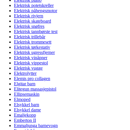
Elektrisk piano
Elektrisk potetskreller
Elektrisk påhengsmotor
Elektrisk rivjern
Elektrisk skateboard
Elektrisk snøfres
Elektrisk tannbørste test
Elektrisk trillebår
Elektrisk trommesett
Elektrisk tørkestativ
Elektrisk ugressfjerner
Elektrisk vinåpner
Elektrisk vippestol
Elektrisk vugge
Elektrolytter
Elemis pro collagen
Elgitar barn
Elitegun massasjepistol
Ellipsemaskin
Elmoped
Elsykkel barn
Elsykkel dame
Emaljekopp
Emberton II
Emmaljunga barnevogn