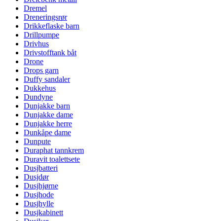
Dremel
Dreneringsrør
Drikkeflaske barn
Drillpumpe
Drivhus
Drivstofftank båt
Drone
Drops garn
Duffy sandaler
Dukkehus
Dundyne
Dunjakke barn
Dunjakke dame
Dunjakke herre
Dunkåpe dame
Dunpute
Duraphat tannkrem
Duravit toalettsete
Dusjbatteri
Dusjdør
Dusjhjørne
Dusjhode
Dusjhylle
Dusjkabinett