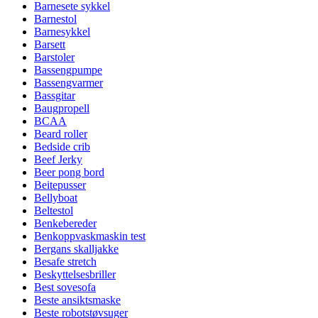
Barnesete sykkel
Barnestol
Barnesykkel
Barsett
Barstoler
Bassengpumpe
Bassengvarmer
Bassgitar
Baugpropell
BCAA
Beard roller
Bedside crib
Beef Jerky
Beer pong bord
Beitepusser
Bellyboat
Beltestol
Benkebereder
Benkoppvaskmaskin test
Bergans skalljakke
Besafe stretch
Beskyttelsesbriller
Best sovesofa
Beste ansiktsmaske
Beste robotstøvsuger