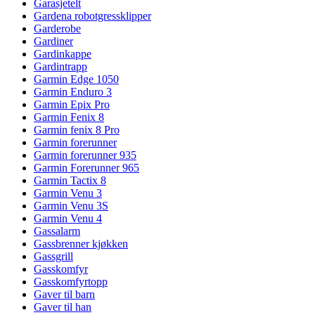
Garasjetelt
Gardena robotgressklipper
Garderobe
Gardiner
Gardinkappe
Gardintrapp
Garmin Edge 1050
Garmin Enduro 3
Garmin Epix Pro
Garmin Fenix 8
Garmin fenix 8 Pro
Garmin forerunner
Garmin forerunner 935
Garmin Forerunner 965
Garmin Tactix 8
Garmin Venu 3
Garmin Venu 3S
Garmin Venu 4
Gassalarm
Gassbrenner kjøkken
Gassgrill
Gasskomfyr
Gasskomfyrtopp
Gaver til barn
Gaver til han