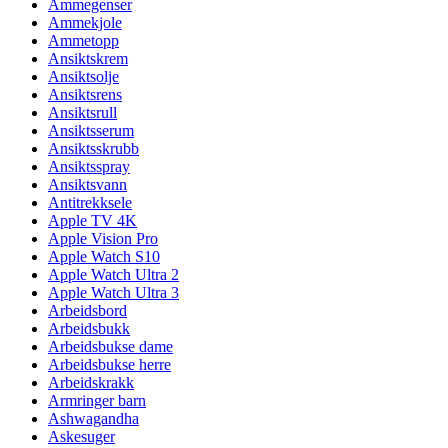
Ammegenser
Ammekjole
Ammetopp
Ansiktskrem
Ansiktsolje
Ansiktsrens
Ansiktsrull
Ansiktsserum
Ansiktsskrubb
Ansiktsspray
Ansiktsvann
Antitrekksele
Apple TV 4K
Apple Vision Pro
Apple Watch S10
Apple Watch Ultra 2
Apple Watch Ultra 3
Arbeidsbord
Arbeidsbukk
Arbeidsbukse dame
Arbeidsbukse herre
Arbeidskrakk
Armringer barn
Ashwagandha
Askesuger