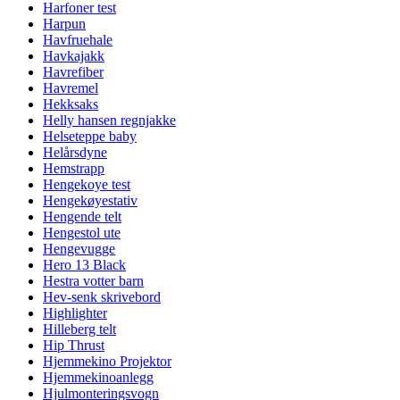
Harfoner test
Harpun
Havfruehale
Havkajakk
Havrefiber
Havremel
Hekksaks
Helly hansen regnjakke
Helseteppe baby
Helårsdyne
Hemstrapp
Hengekoye test
Hengekøyestativ
Hengende telt
Hengestol ute
Hengevugge
Hero 13 Black
Hestra votter barn
Hev-senk skrivebord
Highlighter
Hilleberg telt
Hip Thrust
Hjemmekino Projektor
Hjemmekinoanlegg
Hjulmonteringsvogn