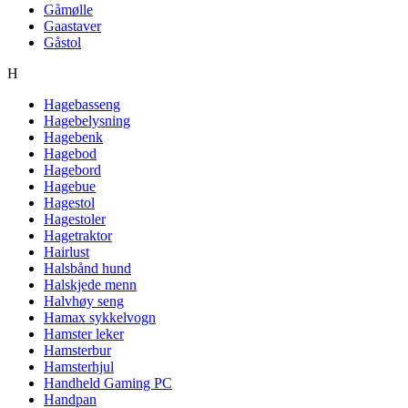
Gåmølle
Gaastaver
Gåstol
H
Hagebasseng
Hagebelysning
Hagebenk
Hagebod
Hagebord
Hagebue
Hagestol
Hagestoler
Hagetraktor
Hairlust
Halsbånd hund
Halskjede menn
Halvhøy seng
Hamax sykkelvogn
Hamster leker
Hamsterbur
Hamsterhjul
Handheld Gaming PC
Handpan