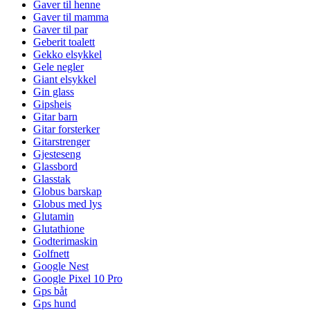
Gaver til henne
Gaver til mamma
Gaver til par
Geberit toalett
Gekko elsykkel
Gele negler
Giant elsykkel
Gin glass
Gipsheis
Gitar barn
Gitar forsterker
Gitarstrenger
Gjesteseng
Glassbord
Glasstak
Globus barskap
Globus med lys
Glutamin
Glutathione
Godterimaskin
Golfnett
Google Nest
Google Pixel 10 Pro
Gps båt
Gps hund