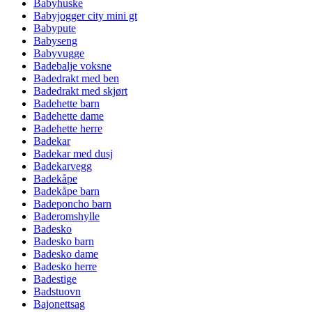
Babyhuske
Babyjogger city mini gt
Babypute
Babyseng
Babyvugge
Badebalje voksne
Badedrakt med ben
Badedrakt med skjørt
Badehette barn
Badehette dame
Badehette herre
Badekar
Badekar med dusj
Badekarvegg
Badekåpe
Badekåpe barn
Badeponcho barn
Baderomshylle
Badesko
Badesko barn
Badesko dame
Badesko herre
Badestige
Badstuovn
Bajonettsag