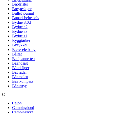
Brødrister
Brøyteskjær
Bullet journal
Bunadsbelte sølv
Bydue 3.0d
Bydue a2
Bydue a3
Bydue s1
Byggtørker
Bysykkel
Bæresele baby
Bålfat
Baalpanne test
Baandsag
Båndsliper
Båt radar
Båt toalett
Baatkompass
Båtutstyr
C
Cajon
Campingbord
Campinglykt