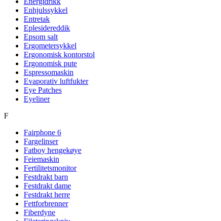
Energidrikk
Enhjulssykkel
Entretak
Eplesidereddik
Epsom salt
Ergometersykkel
Ergonomisk kontorstol
Ergonomisk pute
Espressomaskin
Evaporativ luftfukter
Eye Patches
Eyeliner
F
Fairphone 6
Fargelinser
Fatboy hengekøye
Feiemaskin
Fertilitetsmonitor
Festdrakt barn
Festdrakt dame
Festdrakt herre
Fettforbrenner
Fiberdyne