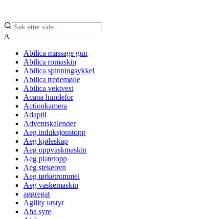
A
Abilica massage gun
Abilica romaskin
Abilica spinningsykkel
Abilica tredemølle
Abilica vektvest
Acana hundefor
Actionkamera
Adaptil
Adventskalender
Aeg induksjonstopp
Aeg kjøleskap
Aeg oppvaskmaskin
Aeg platetopp
Aeg stekeovn
Aeg tørketrommel
Aeg vaskemaskin
aggregat
Agility utstyr
Aha syre