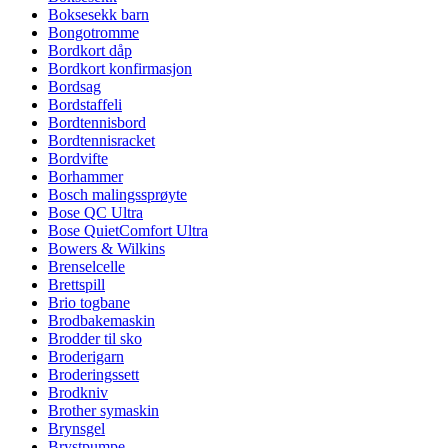
Boksesekk barn
Bongotromme
Bordkort dåp
Bordkort konfirmasjon
Bordsag
Bordstaffeli
Bordtennisbord
Bordtennisracket
Bordvifte
Borhammer
Bosch malingssprøyte
Bose QC Ultra
Bose QuietComfort Ultra
Bowers & Wilkins
Brenselcelle
Brettspill
Brio togbane
Brodbakemaskin
Brodder til sko
Broderigarn
Broderingssett
Brodkniv
Brother symaskin
Brynsgel
Brystpumpe