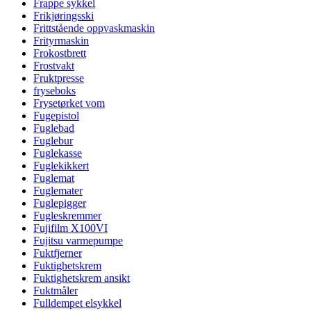
Frappe sykkel
Frikjøringsski
Frittstående oppvaskmaskin
Frityrmaskin
Frokostbrett
Frostvakt
Fruktpresse
fryseboks
Frysetørket vom
Fugepistol
Fuglebad
Fuglebur
Fuglekasse
Fuglekikkert
Fuglemat
Fuglemater
Fuglepigger
Fugleskremmer
Fujifilm X100VI
Fujitsu varmepumpe
Fuktfjerner
Fuktighetskrem
Fuktighetskrem ansikt
Fuktmåler
Fulldempet elsykkel