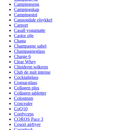
Campingseng
Campingskap
Campingstol
Cannondale elsykkel
Carport
Casall yogamatte
Castor olje
Chaga
Champagne sabel
Champagneglass
Charge 6
Clear Whey
Cliniderm solkrem
Club de nuit intense
Cocktailglass
Cognacglass
Collagen plus
Collagen tabletter
Colostrum
Concealer
CoQ10
Cordyceps
COROS Pace 3
Cosori airfryer
Coverlock