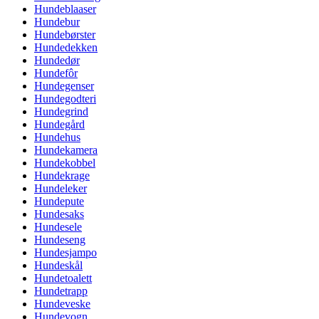
Hundeblaaser
Hundebur
Hundebørster
Hundedekken
Hundedør
Hundefôr
Hundegenser
Hundegodteri
Hundegrind
Hundegård
Hundehus
Hundekamera
Hundekobbel
Hundekrage
Hundeleker
Hundepute
Hundesaks
Hundesele
Hundeseng
Hundesjampo
Hundeskål
Hundetoalett
Hundetrapp
Hundeveske
Hundevogn