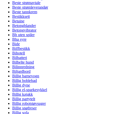
Beste strømavtale
Beste strømleverandør
Beste tannkrem
Bestikksett
Betaine
Betongblander
Betongvibrator
Bh uten spiler
Bha syre
Bide
Biffbestikk
Bihotell
Bilbatteri
Bilbelte hund
Bilinnredning
Biljardbord
Billig barnevogn
Billig boblebad
Billig dyne
Billig el-sparkesykkel
Billig kajakk
Billig partytelt
Billig robotstøvsuger
Billig snøfreser
Billig sofa