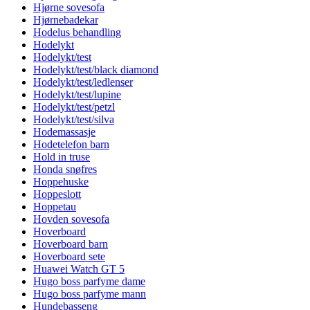
Hjørne sovesofa
Hjørnebadekar
Hodelus behandling
Hodelykt
Hodelykt/test
Hodelykt/test/black diamond
Hodelykt/test/ledlenser
Hodelykt/test/lupine
Hodelykt/test/petzl
Hodelykt/test/silva
Hodemassasje
Hodetelefon barn
Hold in truse
Honda snøfres
Hoppehuske
Hoppeslott
Hoppetau
Hovden sovesofa
Hoverboard
Hoverboard barn
Hoverboard sete
Huawei Watch GT 5
Hugo boss parfyme dame
Hugo boss parfyme mann
Hundebasseng