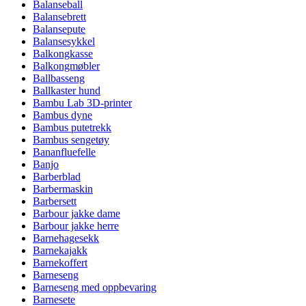
Balanseball
Balansebrett
Balansepute
Balansesykkel
Balkongkasse
Balkongmøbler
Ballbasseng
Ballkaster hund
Bambu Lab 3D-printer
Bambus dyne
Bambus putetrekk
Bambus sengetøy
Bananfluefelle
Banjo
Barberblad
Barbermaskin
Barbersett
Barbour jakke dame
Barbour jakke herre
Barnehagesekk
Barnekajakk
Barnekoffert
Barneseng
Barneseng med oppbevaring
Barnesete