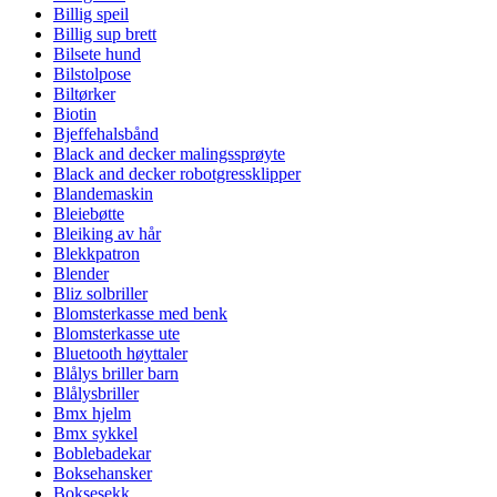
Billig speil
Billig sup brett
Bilsete hund
Bilstolpose
Biltørker
Biotin
Bjeffehalsbånd
Black and decker malingssprøyte
Black and decker robotgressklipper
Blandemaskin
Bleiebøtte
Bleiking av hår
Blekkpatron
Blender
Bliz solbriller
Blomsterkasse med benk
Blomsterkasse ute
Bluetooth høyttaler
Blålys briller barn
Blålysbriller
Bmx hjelm
Bmx sykkel
Boblebadekar
Boksehansker
Boksesekk