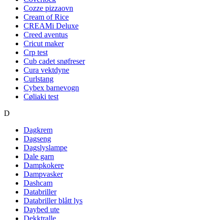
Cozze pizzaovn
Cream of Rice
CREAMi Deluxe
Creed aventus
Cricut maker
Crp test
Cub cadet snøfreser
Cura vektdyne
Curlstang
Cybex barnevogn
Cøliaki test
D
Dagkrem
Dagseng
Dagslyslampe
Dale garn
Dampkokere
Dampvasker
Dashcam
Databriller
Databriller blått lys
Daybed ute
Dekktralle