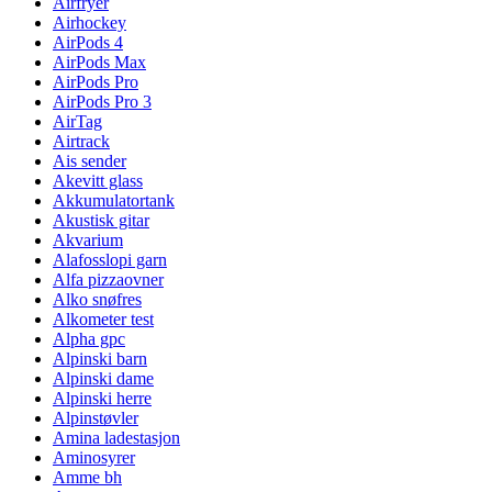
Airfryer
Airhockey
AirPods 4
AirPods Max
AirPods Pro
AirPods Pro 3
AirTag
Airtrack
Ais sender
Akevitt glass
Akkumulatortank
Akustisk gitar
Akvarium
Alafosslopi garn
Alfa pizzaovner
Alko snøfres
Alkometer test
Alpha gpc
Alpinski barn
Alpinski dame
Alpinski herre
Alpinstøvler
Amina ladestasjon
Aminosyrer
Amme bh