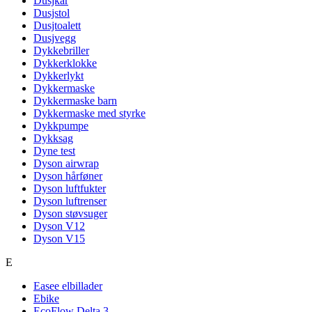
Dusjkar
Dusjstol
Dusjtoalett
Dusjvegg
Dykkebriller
Dykkerklokke
Dykkerlykt
Dykkermaske
Dykkermaske barn
Dykkermaske med styrke
Dykkpumpe
Dykksag
Dyne test
Dyson airwrap
Dyson hårføner
Dyson luftfukter
Dyson luftrenser
Dyson støvsuger
Dyson V12
Dyson V15
E
Easee elbillader
Ebike
EcoFlow Delta 3