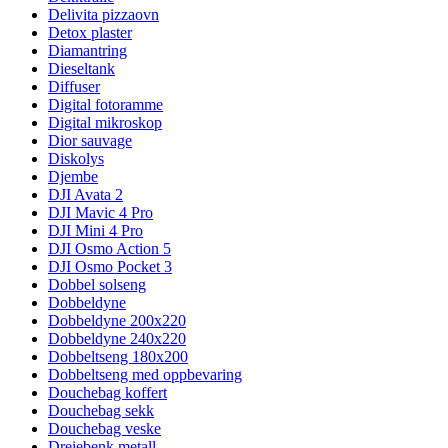
Delivita pizzaovn
Detox plaster
Diamantring
Dieseltank
Diffuser
Digital fotoramme
Digital mikroskop
Dior sauvage
Diskolys
Djembe
DJI Avata 2
DJI Mavic 4 Pro
DJI Mini 4 Pro
DJI Osmo Action 5
DJI Osmo Pocket 3
Dobbel solseng
Dobbeldyne
Dobbeldyne 200x220
Dobbeldyne 240x220
Dobbeltseng 180x200
Dobbeltseng med oppbevaring
Douchebag koffert
Douchebag sekk
Douchebag veske
Dreiebenk metall