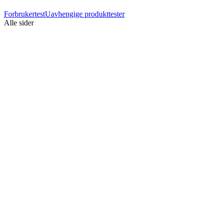
Forbrukertest
Uavhengige produkttester
Alle sider