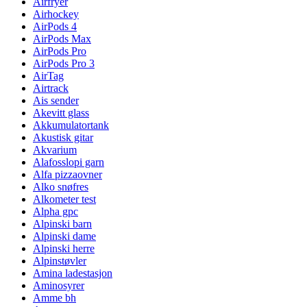
Airfryer
Airhockey
AirPods 4
AirPods Max
AirPods Pro
AirPods Pro 3
AirTag
Airtrack
Ais sender
Akevitt glass
Akkumulatortank
Akustisk gitar
Akvarium
Alafosslopi garn
Alfa pizzaovner
Alko snøfres
Alkometer test
Alpha gpc
Alpinski barn
Alpinski dame
Alpinski herre
Alpinstøvler
Amina ladestasjon
Aminosyrer
Amme bh