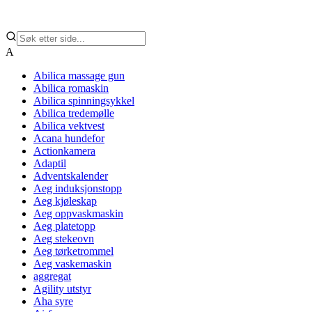
A
Abilica massage gun
Abilica romaskin
Abilica spinningsykkel
Abilica tredemølle
Abilica vektvest
Acana hundefor
Actionkamera
Adaptil
Adventskalender
Aeg induksjonstopp
Aeg kjøleskap
Aeg oppvaskmaskin
Aeg platetopp
Aeg stekeovn
Aeg tørketrommel
Aeg vaskemaskin
aggregat
Agility utstyr
Aha syre