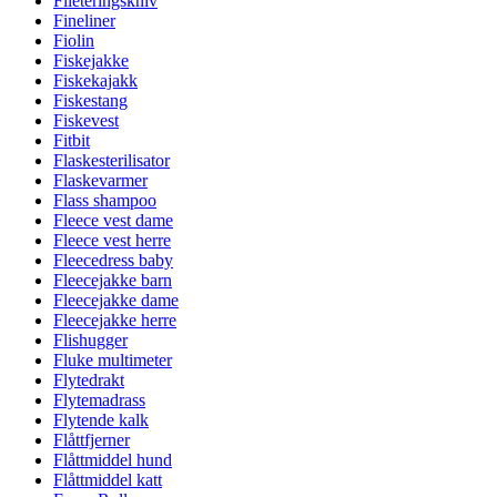
Fileteringskniv
Fineliner
Fiolin
Fiskejakke
Fiskekajakk
Fiskestang
Fiskevest
Fitbit
Flaskesterilisator
Flaskevarmer
Flass shampoo
Fleece vest dame
Fleece vest herre
Fleecedress baby
Fleecejakke barn
Fleecejakke dame
Fleecejakke herre
Flishugger
Fluke multimeter
Flytedrakt
Flytemadrass
Flytende kalk
Flåttfjerner
Flåttmiddel hund
Flåttmiddel katt