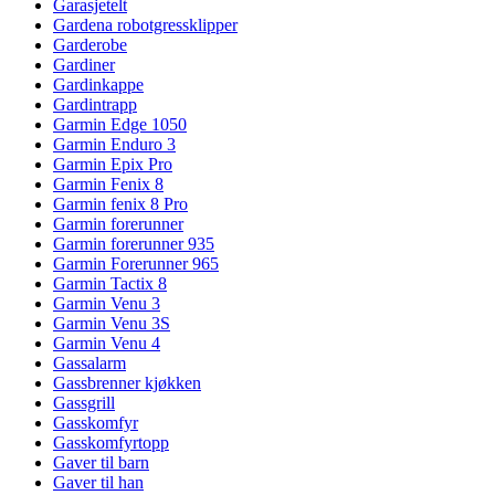
Garasjetelt
Gardena robotgressklipper
Garderobe
Gardiner
Gardinkappe
Gardintrapp
Garmin Edge 1050
Garmin Enduro 3
Garmin Epix Pro
Garmin Fenix 8
Garmin fenix 8 Pro
Garmin forerunner
Garmin forerunner 935
Garmin Forerunner 965
Garmin Tactix 8
Garmin Venu 3
Garmin Venu 3S
Garmin Venu 4
Gassalarm
Gassbrenner kjøkken
Gassgrill
Gasskomfyr
Gasskomfyrtopp
Gaver til barn
Gaver til han