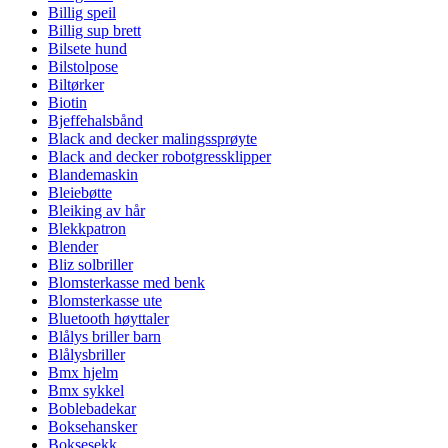
Billig speil
Billig sup brett
Bilsete hund
Bilstolpose
Biltørker
Biotin
Bjeffehalsbånd
Black and decker malingssprøyte
Black and decker robotgressklipper
Blandemaskin
Bleiebøtte
Bleiking av hår
Blekkpatron
Blender
Bliz solbriller
Blomsterkasse med benk
Blomsterkasse ute
Bluetooth høyttaler
Blålys briller barn
Blålysbriller
Bmx hjelm
Bmx sykkel
Boblebadekar
Boksehansker
Boksesekk