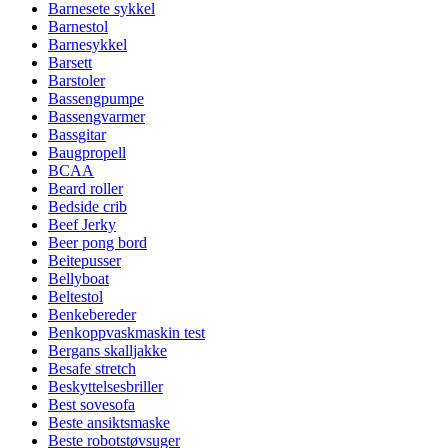
Barnesete sykkel
Barnestol
Barnesykkel
Barsett
Barstoler
Bassengpumpe
Bassengvarmer
Bassgitar
Baugpropell
BCAA
Beard roller
Bedside crib
Beef Jerky
Beer pong bord
Beitepusser
Bellyboat
Beltestol
Benkebereder
Benkoppvaskmaskin test
Bergans skalljakke
Besafe stretch
Beskyttelsesbriller
Best sovesofa
Beste ansiktsmaske
Beste robotstøvsuger