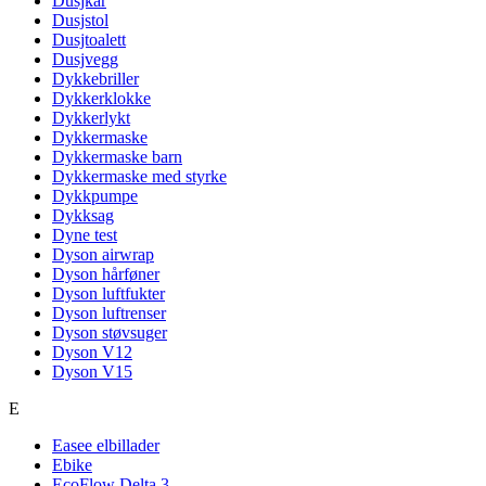
Dusjkar
Dusjstol
Dusjtoalett
Dusjvegg
Dykkebriller
Dykkerklokke
Dykkerlykt
Dykkermaske
Dykkermaske barn
Dykkermaske med styrke
Dykkpumpe
Dykksag
Dyne test
Dyson airwrap
Dyson hårføner
Dyson luftfukter
Dyson luftrenser
Dyson støvsuger
Dyson V12
Dyson V15
E
Easee elbillader
Ebike
EcoFlow Delta 3