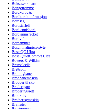
Boksesekk barn
Bongotromme
Bordkort dåp
Bordkort konfirmasjon
Bordsag
Bordstaffeli
Bordtennisbord
Bordtennisracket
Bordvifte
Borhammer
Bosch malingssprøyte
Bose QC Ultra
Bose QuietComfort Ultra
Bowers & Wilkins
Brenselcelle
Brettspill
Brio togbane
Brodbakemaskin
Brodder til sko
Broderigarn
Broderingssett
Brodkniv
Brother symaskin
Brynsgel
Brystpumpe