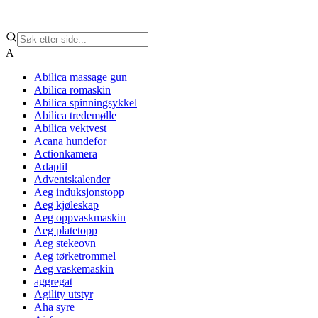
A
Abilica massage gun
Abilica romaskin
Abilica spinningsykkel
Abilica tredemølle
Abilica vektvest
Acana hundefor
Actionkamera
Adaptil
Adventskalender
Aeg induksjonstopp
Aeg kjøleskap
Aeg oppvaskmaskin
Aeg platetopp
Aeg stekeovn
Aeg tørketrommel
Aeg vaskemaskin
aggregat
Agility utstyr
Aha syre