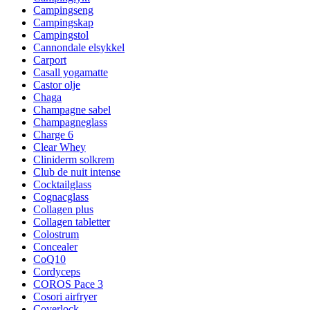
Campingseng
Campingskap
Campingstol
Cannondale elsykkel
Carport
Casall yogamatte
Castor olje
Chaga
Champagne sabel
Champagneglass
Charge 6
Clear Whey
Cliniderm solkrem
Club de nuit intense
Cocktailglass
Cognacglass
Collagen plus
Collagen tabletter
Colostrum
Concealer
CoQ10
Cordyceps
COROS Pace 3
Cosori airfryer
Coverlock