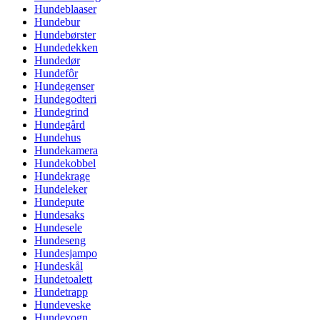
Hundeblaaser
Hundebur
Hundebørster
Hundedekken
Hundedør
Hundefôr
Hundegenser
Hundegodteri
Hundegrind
Hundegård
Hundehus
Hundekamera
Hundekobbel
Hundekrage
Hundeleker
Hundepute
Hundesaks
Hundesele
Hundeseng
Hundesjampo
Hundeskål
Hundetoalett
Hundetrapp
Hundeveske
Hundevogn