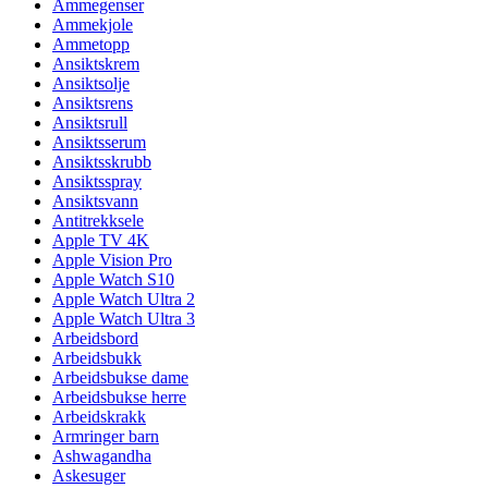
Ammegenser
Ammekjole
Ammetopp
Ansiktskrem
Ansiktsolje
Ansiktsrens
Ansiktsrull
Ansiktsserum
Ansiktsskrubb
Ansiktsspray
Ansiktsvann
Antitrekksele
Apple TV 4K
Apple Vision Pro
Apple Watch S10
Apple Watch Ultra 2
Apple Watch Ultra 3
Arbeidsbord
Arbeidsbukk
Arbeidsbukse dame
Arbeidsbukse herre
Arbeidskrakk
Armringer barn
Ashwagandha
Askesuger