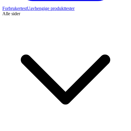
Forbrukertest
Uavhengige produkttester
Alle sider