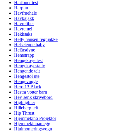
Harfoner test
Harpun
Havfruehale
Havkajakk
Havrefiber
Havremel
Hekksaks
Helly hansen regnjakke
Helseteppe baby
Helårsdyne
Hemstrapp
Hengekoye test
Hengekøyestativ
Hengende telt
Hengestol ute
Hengevugge
Hero 13 Black
Hestra votter barn
Hev-senk skrivebord
Highlighter
Hilleberg telt
Hip Thrust
Hjemmekino Projektor
Hjemmekinoanlegg
Hjulmonteringsvogn