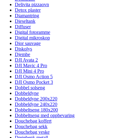
Delivita pizzaovn
Detox plaster
Diamantring
Dieseltank
Diffuser
Digital fotoramme
Digital mikroskop
Dior sauvage
Diskolys
Djembe
DJI Avata 2
DJI Mavic 4 Pro
DJI Mini 4 Pro
DJI Osmo Action 5
DJI Osmo Pocket 3
Dobbel solseng
Dobbeldyne
Dobbeldyne 200x220
Dobbeldyne 240x220
Dobbeltseng 180x200
Dobbeltseng med oppbevaring
Douchebag koffert
Douchebag sekk
Douchebag veske
Dreiebenk metall