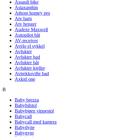
Assault bike
Astaxanthin
Athom homey pro
Atv barn
Atv henger
Audeze Maxwell
Autopilot båt
AV-receiver
Avelo el sykkel
Avfukter
Avfukter bad
Avfukter båt
Avfukter kjeller
Avtrekksvifte bad
Axkid one
B
Baby brezza
Babybilstol
Babybjørn vippestol
Babycall
Babycall med kamera
Babydyne
Babygym