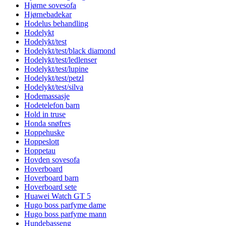
Hjørne sovesofa
Hjørnebadekar
Hodelus behandling
Hodelykt
Hodelykt/test
Hodelykt/test/black diamond
Hodelykt/test/ledlenser
Hodelykt/test/lupine
Hodelykt/test/petzl
Hodelykt/test/silva
Hodemassasje
Hodetelefon barn
Hold in truse
Honda snøfres
Hoppehuske
Hoppeslott
Hoppetau
Hovden sovesofa
Hoverboard
Hoverboard barn
Hoverboard sete
Huawei Watch GT 5
Hugo boss parfyme dame
Hugo boss parfyme mann
Hundebasseng