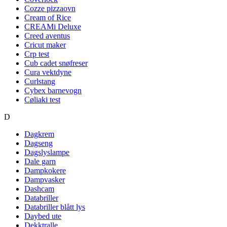
Cozze pizzaovn
Cream of Rice
CREAMi Deluxe
Creed aventus
Cricut maker
Crp test
Cub cadet snøfreser
Cura vektdyne
Curlstang
Cybex barnevogn
Cøliaki test
D
Dagkrem
Dagseng
Dagslyslampe
Dale garn
Dampkokere
Dampvasker
Dashcam
Databriller
Databriller blått lys
Daybed ute
Dekktralle