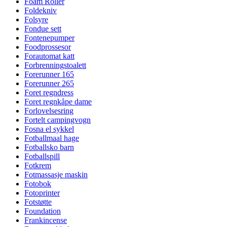
Foam Roller
Foldekniv
Folsyre
Fondue sett
Fontenepumper
Foodprossesor
Forautomat katt
Forbrenningstoalett
Forerunner 165
Forerunner 265
Foret regndress
Foret regnkåpe dame
Forlovelsesring
Fortelt campingvogn
Fosna el sykkel
Fotballmaal hage
Fotballsko barn
Fotballspill
Fotkrem
Fotmassasje maskin
Fotobok
Fotoprinter
Fotstøtte
Foundation
Frankincense