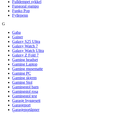
Fulldempet sykkel
Fungoral sjampo
Funko Pop
Fyllepenn
G
Gaba
Gainer
Galaxy S25 Ultra
Galaxy Watch 7
Galaxy Watch Ultra
Galaxy Z Fold 7
Gaming headset
Gaming Laptop
Gaming musematte
Gaming PC
Gaming skjerm
Gaming Stol
Gamingstol barn
Gamingstol rosa
Gamingstol test
Garasje byggesett
Garasjeport
Garasjeportåpner