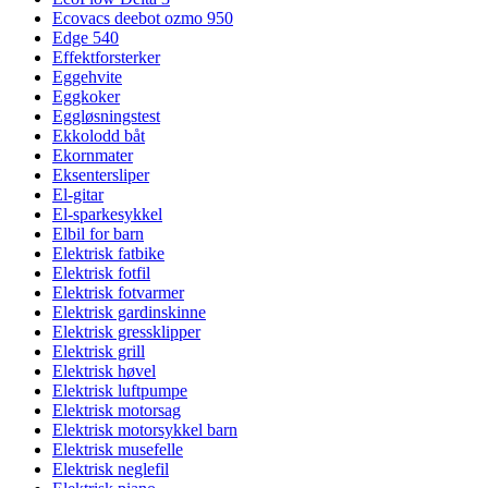
Ecovacs deebot ozmo 950
Edge 540
Effektforsterker
Eggehvite
Eggkoker
Eggløsningstest
Ekkolodd båt
Ekornmater
Eksentersliper
El-gitar
El-sparkesykkel
Elbil for barn
Elektrisk fatbike
Elektrisk fotfil
Elektrisk fotvarmer
Elektrisk gardinskinne
Elektrisk gressklipper
Elektrisk grill
Elektrisk høvel
Elektrisk luftpumpe
Elektrisk motorsag
Elektrisk motorsykkel barn
Elektrisk musefelle
Elektrisk neglefil