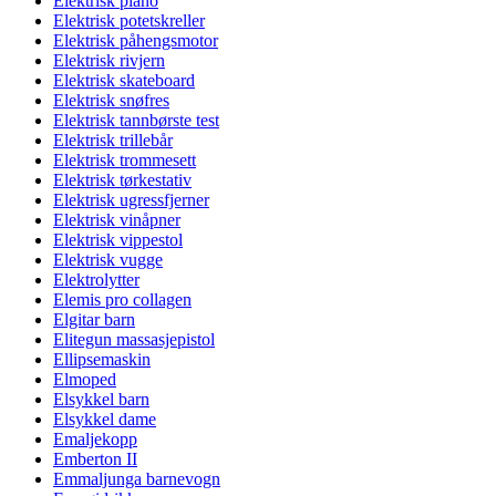
Elektrisk piano
Elektrisk potetskreller
Elektrisk påhengsmotor
Elektrisk rivjern
Elektrisk skateboard
Elektrisk snøfres
Elektrisk tannbørste test
Elektrisk trillebår
Elektrisk trommesett
Elektrisk tørkestativ
Elektrisk ugressfjerner
Elektrisk vinåpner
Elektrisk vippestol
Elektrisk vugge
Elektrolytter
Elemis pro collagen
Elgitar barn
Elitegun massasjepistol
Ellipsemaskin
Elmoped
Elsykkel barn
Elsykkel dame
Emaljekopp
Emberton II
Emmaljunga barnevogn