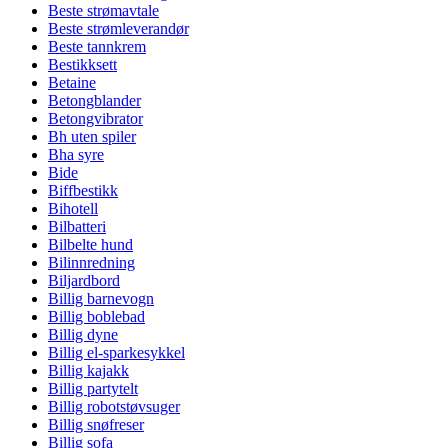
Beste strømavtale
Beste strømleverandør
Beste tannkrem
Bestikksett
Betaine
Betongblander
Betongvibrator
Bh uten spiler
Bha syre
Bide
Biffbestikk
Bihotell
Bilbatteri
Bilbelte hund
Bilinnredning
Biljardbord
Billig barnevogn
Billig boblebad
Billig dyne
Billig el-sparkesykkel
Billig kajakk
Billig partytelt
Billig robotstøvsuger
Billig snøfreser
Billig sofa