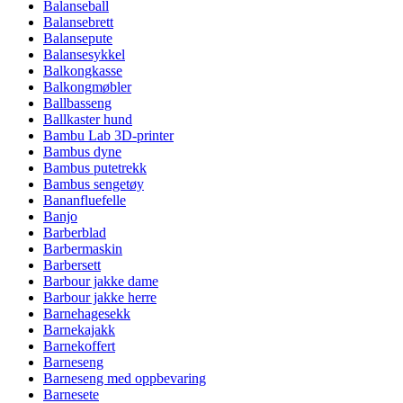
Balanseball
Balansebrett
Balansepute
Balansesykkel
Balkongkasse
Balkongmøbler
Ballbasseng
Ballkaster hund
Bambu Lab 3D-printer
Bambus dyne
Bambus putetrekk
Bambus sengetøy
Bananfluefelle
Banjo
Barberblad
Barbermaskin
Barbersett
Barbour jakke dame
Barbour jakke herre
Barnehagesekk
Barnekajakk
Barnekoffert
Barneseng
Barneseng med oppbevaring
Barnesete