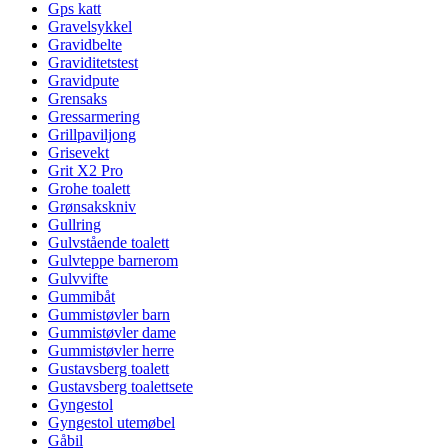
Gps katt
Gravelsykkel
Gravidbelte
Graviditetstest
Gravidpute
Grensaks
Gressarmering
Grillpaviljong
Grisevekt
Grit X2 Pro
Grohe toalett
Grønsakskniv
Gullring
Gulvstående toalett
Gulvteppe barnerom
Gulvvifte
Gummibåt
Gummistøvler barn
Gummistøvler dame
Gummistøvler herre
Gustavsberg toalett
Gustavsberg toalettsete
Gyngestol
Gyngestol utemøbel
Gåbil