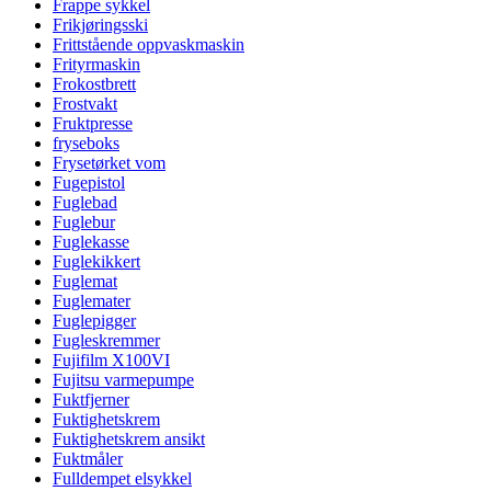
Frappe sykkel
Frikjøringsski
Frittstående oppvaskmaskin
Frityrmaskin
Frokostbrett
Frostvakt
Fruktpresse
fryseboks
Frysetørket vom
Fugepistol
Fuglebad
Fuglebur
Fuglekasse
Fuglekikkert
Fuglemat
Fuglemater
Fuglepigger
Fugleskremmer
Fujifilm X100VI
Fujitsu varmepumpe
Fuktfjerner
Fuktighetskrem
Fuktighetskrem ansikt
Fuktmåler
Fulldempet elsykkel