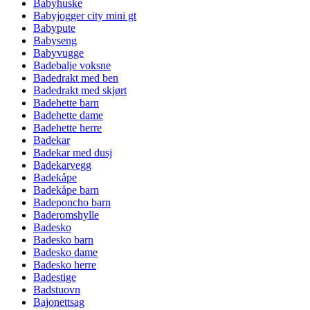
Babyhuske
Babyjogger city mini gt
Babypute
Babyseng
Babyvugge
Badebalje voksne
Badedrakt med ben
Badedrakt med skjørt
Badehette barn
Badehette dame
Badehette herre
Badekar
Badekar med dusj
Badekarvegg
Badekåpe
Badekåpe barn
Badeponcho barn
Baderomshylle
Badesko
Badesko barn
Badesko dame
Badesko herre
Badestige
Badstuovn
Bajonettsag