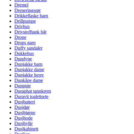
Dremel
Dreneringsrør
Drikkeflaske barn
Drillpumpe
Drivhus
Drivstofftank båt
Drone
Drops garn
Duffy sandaler
Dukkehus
Dundyne
Dunjakke barn
Dunjakke dame
Dunjakke herre
Dunkåpe dame
Dunpute
Duraphat tannkrem
Duravit toalettsete
Dusjbatteri
Dusjdør
Dusjhjørne
Dusjhode
Dusjhylle
Dusjkabinett