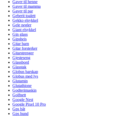
Gaver til henne
Gaver til mamma
Gaver til par
Geberit toalett
Gekko elsykkel
Gele negler
Giant elsykkel
Gin glass
Gipsheis
Gitar barn
Gitar forsterker
Gitarstrenger
Gjesteseng
Glassbord
Glasstak
Globus barskap
Globus med lys
Glutamin
Glutathione
Godterimaskin
Golfnett
Google Nest
Google Pixel 10 Pro
Gps båt
Gps hund