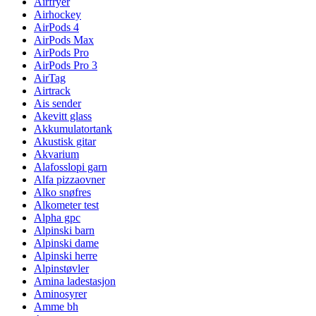
Airfryer
Airhockey
AirPods 4
AirPods Max
AirPods Pro
AirPods Pro 3
AirTag
Airtrack
Ais sender
Akevitt glass
Akkumulatortank
Akustisk gitar
Akvarium
Alafosslopi garn
Alfa pizzaovner
Alko snøfres
Alkometer test
Alpha gpc
Alpinski barn
Alpinski dame
Alpinski herre
Alpinstøvler
Amina ladestasjon
Aminosyrer
Amme bh