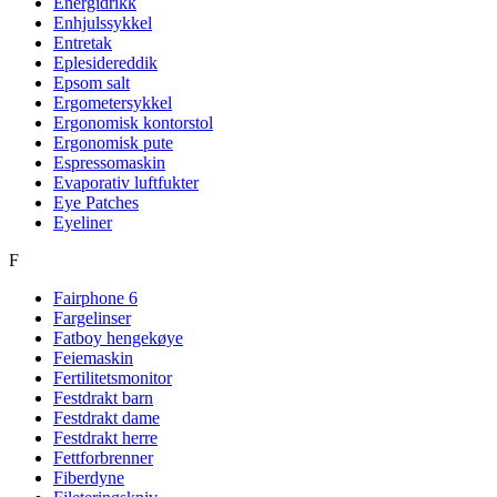
Energidrikk
Enhjulssykkel
Entretak
Eplesidereddik
Epsom salt
Ergometersykkel
Ergonomisk kontorstol
Ergonomisk pute
Espressomaskin
Evaporativ luftfukter
Eye Patches
Eyeliner
F
Fairphone 6
Fargelinser
Fatboy hengekøye
Feiemaskin
Fertilitetsmonitor
Festdrakt barn
Festdrakt dame
Festdrakt herre
Fettforbrenner
Fiberdyne