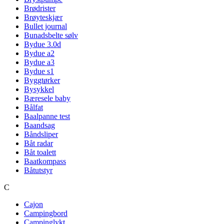
Brødrister
Brøyteskjær
Bullet journal
Bunadsbelte sølv
Bydue 3.0d
Bydue a2
Bydue a3
Bydue s1
Byggtørker
Bysykkel
Bæresele baby
Bålfat
Baalpanne test
Baandsag
Båndsliper
Båt radar
Båt toalett
Baatkompass
Båtutstyr
C
Cajon
Campingbord
Campinglykt