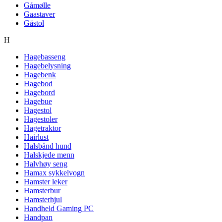
Gåmølle
Gaastaver
Gåstol
H
Hagebasseng
Hagebelysning
Hagebenk
Hagebod
Hagebord
Hagebue
Hagestol
Hagestoler
Hagetraktor
Hairlust
Halsbånd hund
Halskjede menn
Halvhøy seng
Hamax sykkelvogn
Hamster leker
Hamsterbur
Hamsterhjul
Handheld Gaming PC
Handpan