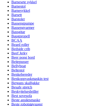
Barnesete sykkel
Barnestol
Barnesykkel
Barsett
Barstoler
Bassengpumpe
Bassengvarmer
Bassgitar
Baugpropell
BCAA
Beard roller
Bedside crib
Beef Jerky
Beer pong bord
Beitepusser
Bellyboat
Beltestol
Benkebereder
Benkoppvaskmaskin test
Bergans skalljakke
Besafe stretch
Beskyttelsesbriller
Best sovesofa
Beste ansiktsmaske
Beste robotstøvsuger