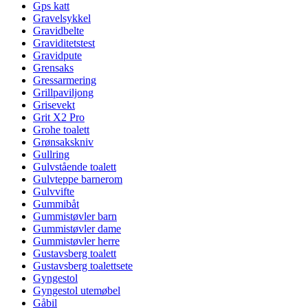
Gps katt
Gravelsykkel
Gravidbelte
Graviditetstest
Gravidpute
Grensaks
Gressarmering
Grillpaviljong
Grisevekt
Grit X2 Pro
Grohe toalett
Grønsakskniv
Gullring
Gulvstående toalett
Gulvteppe barnerom
Gulvvifte
Gummibåt
Gummistøvler barn
Gummistøvler dame
Gummistøvler herre
Gustavsberg toalett
Gustavsberg toalettsete
Gyngestol
Gyngestol utemøbel
Gåbil