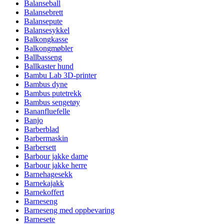
Balanseball
Balansebrett
Balansepute
Balansesykkel
Balkongkasse
Balkongmøbler
Ballbasseng
Ballkaster hund
Bambu Lab 3D-printer
Bambus dyne
Bambus putetrekk
Bambus sengetøy
Bananfluefelle
Banjo
Barberblad
Barbermaskin
Barbersett
Barbour jakke dame
Barbour jakke herre
Barnehagesekk
Barnekajakk
Barnekoffert
Barneseng
Barneseng med oppbevaring
Barnesete