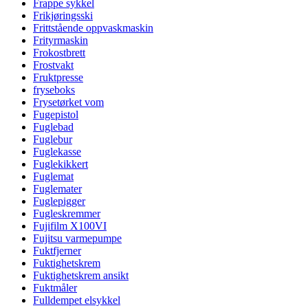
Frappe sykkel
Frikjøringsski
Frittstående oppvaskmaskin
Frityrmaskin
Frokostbrett
Frostvakt
Fruktpresse
fryseboks
Frysetørket vom
Fugepistol
Fuglebad
Fuglebur
Fuglekasse
Fuglekikkert
Fuglemat
Fuglemater
Fuglepigger
Fugleskremmer
Fujifilm X100VI
Fujitsu varmepumpe
Fuktfjerner
Fuktighetskrem
Fuktighetskrem ansikt
Fuktmåler
Fulldempet elsykkel