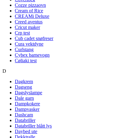
Cozze pizzaovn
Cream of Rice
CREAMi Deluxe
Creed aventus
Cricut maker
Crp test
Cub cadet snøfreser
Cura vektdyne
Curlstang
Cybex barnevogn
Cøliaki test
D
Dagkrem
Dagseng
Dagslyslampe
Dale garn
Dampkokere
Dampvasker
Dashcam
Databriller
Databriller blått lys
Daybed ute
Dekktralle