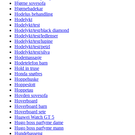
Hjørne sovesofa
Hjørnebadekar
Hodelus behandling
Hodelykt
Hodelykt/test
Hodelykt/test/black diamond
Hodelykt/test/ledlenser
Hodelykt/test/lupine
Hodelykt/test/petzl
Hodelykt/test/silva
Hodemassasje
Hodetelefon barn
Hold in truse
Honda snøfres
Hoppehuske
Hoppeslott
Hoppetau
Hovden sovesofa
Hoverboard
Hoverboard barn
Hoverboard sete
Huawei Watch GT 5
Hugo boss parfyme dame
Hugo boss parfyme mann
Hundebasseng