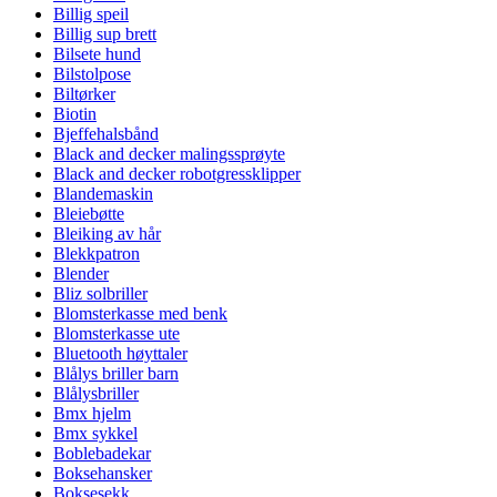
Billig speil
Billig sup brett
Bilsete hund
Bilstolpose
Biltørker
Biotin
Bjeffehalsbånd
Black and decker malingssprøyte
Black and decker robotgressklipper
Blandemaskin
Bleiebøtte
Bleiking av hår
Blekkpatron
Blender
Bliz solbriller
Blomsterkasse med benk
Blomsterkasse ute
Bluetooth høyttaler
Blålys briller barn
Blålysbriller
Bmx hjelm
Bmx sykkel
Boblebadekar
Boksehansker
Boksesekk