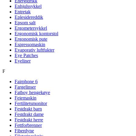
Energidrikk
Enhjulssykkel
Entretak
Eplesidereddik
Epsom salt
Ergometersykkel
Ergonomisk kontorstol
Ergonomisk pute
Espressomaskin
Evaporativ luftfukter
Eye Patches
Eyeliner
F
Fairphone 6
Fargelinser
Fatboy hengekøye
Feiemaskin
Fertilitetsmonitor
Festdrakt barn
Festdrakt dame
Festdrakt herre
Fettforbrenner
Fiberdyne