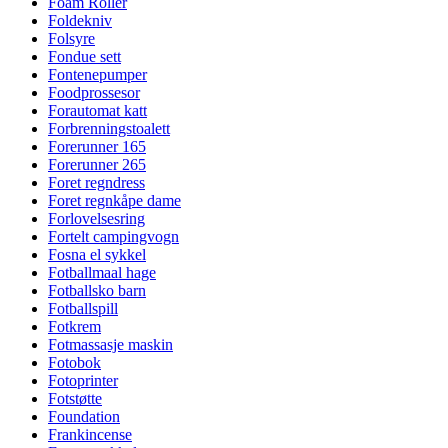
Foam Roller
Foldekniv
Folsyre
Fondue sett
Fontenepumper
Foodprossesor
Forautomat katt
Forbrenningstoalett
Forerunner 165
Forerunner 265
Foret regndress
Foret regnkåpe dame
Forlovelsesring
Fortelt campingvogn
Fosna el sykkel
Fotballmaal hage
Fotballsko barn
Fotballspill
Fotkrem
Fotmassasje maskin
Fotobok
Fotoprinter
Fotstøtte
Foundation
Frankincense