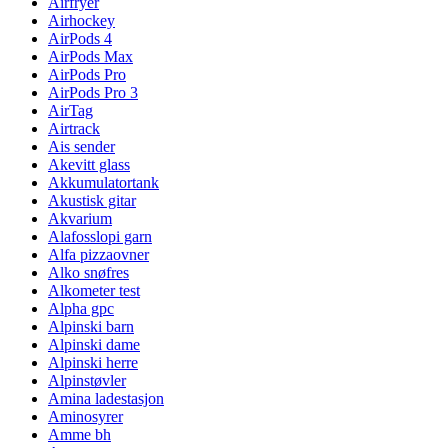
Airfryer
Airhockey
AirPods 4
AirPods Max
AirPods Pro
AirPods Pro 3
AirTag
Airtrack
Ais sender
Akevitt glass
Akkumulatortank
Akustisk gitar
Akvarium
Alafosslopi garn
Alfa pizzaovner
Alko snøfres
Alkometer test
Alpha gpc
Alpinski barn
Alpinski dame
Alpinski herre
Alpinstøvler
Amina ladestasjon
Aminosyrer
Amme bh