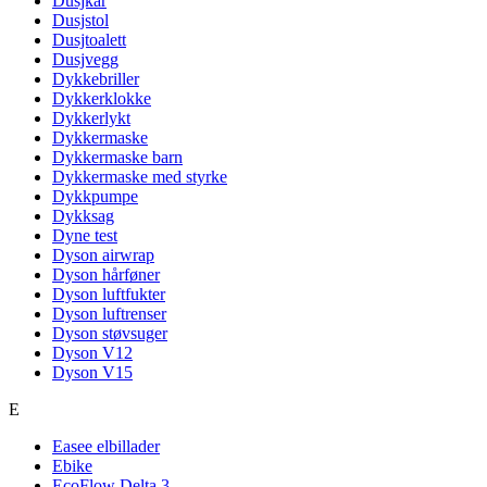
Dusjkar
Dusjstol
Dusjtoalett
Dusjvegg
Dykkebriller
Dykkerklokke
Dykkerlykt
Dykkermaske
Dykkermaske barn
Dykkermaske med styrke
Dykkpumpe
Dykksag
Dyne test
Dyson airwrap
Dyson hårføner
Dyson luftfukter
Dyson luftrenser
Dyson støvsuger
Dyson V12
Dyson V15
E
Easee elbillader
Ebike
EcoFlow Delta 3