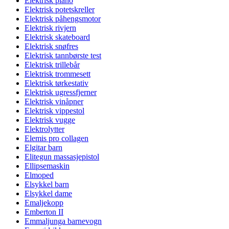
Elektrisk piano
Elektrisk potetskreller
Elektrisk påhengsmotor
Elektrisk rivjern
Elektrisk skateboard
Elektrisk snøfres
Elektrisk tannbørste test
Elektrisk trillebår
Elektrisk trommesett
Elektrisk tørkestativ
Elektrisk ugressfjerner
Elektrisk vinåpner
Elektrisk vippestol
Elektrisk vugge
Elektrolytter
Elemis pro collagen
Elgitar barn
Elitegun massasjepistol
Ellipsemaskin
Elmoped
Elsykkel barn
Elsykkel dame
Emaljekopp
Emberton II
Emmaljunga barnevogn