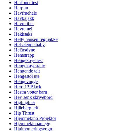
Harfoner test
Harpun
Havfruehale
Havkajakk
Havrefiber
Havremel
Hekksaks
Helly hansen regnjakke
Helseteppe baby
Helårsdyne
Hemstrapp
Hengekoye test
Hengekøyestativ
Hengende telt
Hengestol ute
Hengevugge
Hero 13 Black
Hestra votter barn
Hev-senk skrivebord
Highlighter
Hilleberg telt
Hip Thrust
Hjemmekino Projektor
Hjemmekinoanlegg
Hjulmonteringsvogn