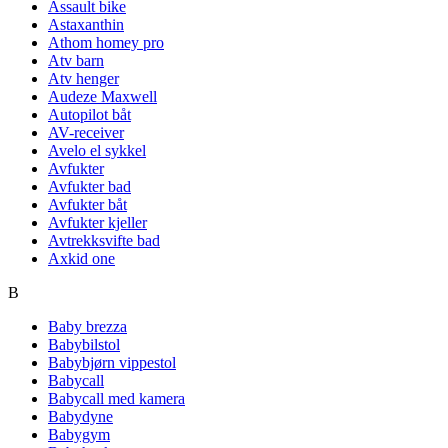
Assault bike
Astaxanthin
Athom homey pro
Atv barn
Atv henger
Audeze Maxwell
Autopilot båt
AV-receiver
Avelo el sykkel
Avfukter
Avfukter bad
Avfukter båt
Avfukter kjeller
Avtrekksvifte bad
Axkid one
B
Baby brezza
Babybilstol
Babybjørn vippestol
Babycall
Babycall med kamera
Babydyne
Babygym