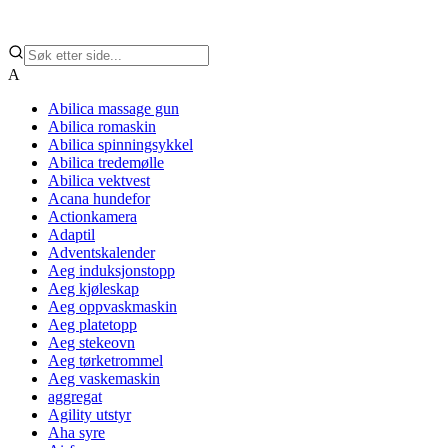
A
Abilica massage gun
Abilica romaskin
Abilica spinningsykkel
Abilica tredemølle
Abilica vektvest
Acana hundefor
Actionkamera
Adaptil
Adventskalender
Aeg induksjonstopp
Aeg kjøleskap
Aeg oppvaskmaskin
Aeg platetopp
Aeg stekeovn
Aeg tørketrommel
Aeg vaskemaskin
aggregat
Agility utstyr
Aha syre