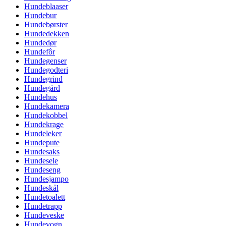
Hundeblaaser
Hundebur
Hundebørster
Hundedekken
Hundedør
Hundefôr
Hundegenser
Hundegodteri
Hundegrind
Hundegård
Hundehus
Hundekamera
Hundekobbel
Hundekrage
Hundeleker
Hundepute
Hundesaks
Hundesele
Hundeseng
Hundesjampo
Hundeskål
Hundetoalett
Hundetrapp
Hundeveske
Hundevogn