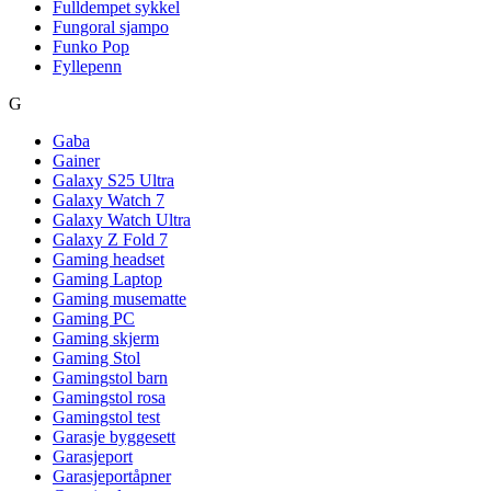
Fulldempet sykkel
Fungoral sjampo
Funko Pop
Fyllepenn
G
Gaba
Gainer
Galaxy S25 Ultra
Galaxy Watch 7
Galaxy Watch Ultra
Galaxy Z Fold 7
Gaming headset
Gaming Laptop
Gaming musematte
Gaming PC
Gaming skjerm
Gaming Stol
Gamingstol barn
Gamingstol rosa
Gamingstol test
Garasje byggesett
Garasjeport
Garasjeportåpner