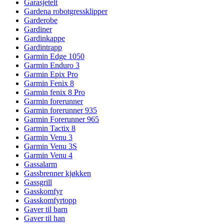
Garasjetelt
Gardena robotgressklipper
Garderobe
Gardiner
Gardinkappe
Gardintrapp
Garmin Edge 1050
Garmin Enduro 3
Garmin Epix Pro
Garmin Fenix 8
Garmin fenix 8 Pro
Garmin forerunner
Garmin forerunner 935
Garmin Forerunner 965
Garmin Tactix 8
Garmin Venu 3
Garmin Venu 3S
Garmin Venu 4
Gassalarm
Gassbrenner kjøkken
Gassgrill
Gasskomfyr
Gasskomfyrtopp
Gaver til barn
Gaver til han