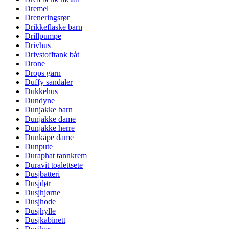
Dremel
Dreneringsrør
Drikkeflaske barn
Drillpumpe
Drivhus
Drivstofftank båt
Drone
Drops garn
Duffy sandaler
Dukkehus
Dundyne
Dunjakke barn
Dunjakke dame
Dunjakke herre
Dunkåpe dame
Dunpute
Duraphat tannkrem
Duravit toalettsete
Dusjbatteri
Dusjdør
Dusjhjørne
Dusjhode
Dusjhylle
Dusjkabinett