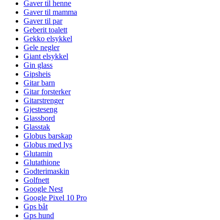
Gaver til henne
Gaver til mamma
Gaver til par
Geberit toalett
Gekko elsykkel
Gele negler
Giant elsykkel
Gin glass
Gipsheis
Gitar barn
Gitar forsterker
Gitarstrenger
Gjesteseng
Glassbord
Glasstak
Globus barskap
Globus med lys
Glutamin
Glutathione
Godterimaskin
Golfnett
Google Nest
Google Pixel 10 Pro
Gps båt
Gps hund