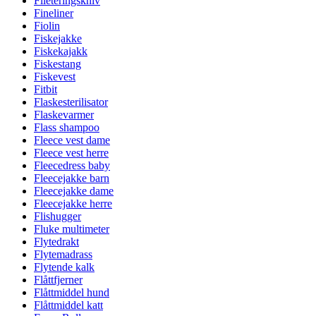
Fileteringskniv
Fineliner
Fiolin
Fiskejakke
Fiskekajakk
Fiskestang
Fiskevest
Fitbit
Flaskesterilisator
Flaskevarmer
Flass shampoo
Fleece vest dame
Fleece vest herre
Fleecedress baby
Fleecejakke barn
Fleecejakke dame
Fleecejakke herre
Flishugger
Fluke multimeter
Flytedrakt
Flytemadrass
Flytende kalk
Flåttfjerner
Flåttmiddel hund
Flåttmiddel katt