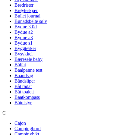
Brødrister
Brøyteskjær
Bullet journal
Bunadsbelte sølv
Bydue 3.0d
Bydue a2
Bydue a3
Bydue s1
Byggtørker
Bysykkel
Bæresele baby
Bålfat
Baalpanne test
Baandsag
Båndsliper
Båt radar
Båt toalett
Baatkompass
Båtutstyr
C
Cajon
Campingbord
Campinglykt