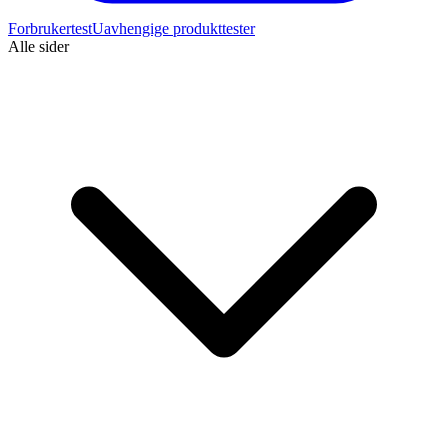
Forbrukertest
Uavhengige produkttester
Alle sider