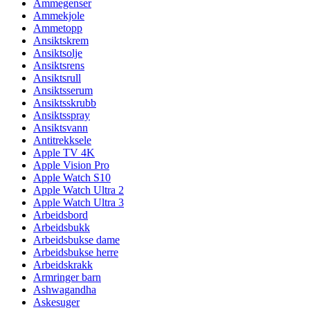
Ammegenser
Ammekjole
Ammetopp
Ansiktskrem
Ansiktsolje
Ansiktsrens
Ansiktsrull
Ansiktsserum
Ansiktsskrubb
Ansiktsspray
Ansiktsvann
Antitrekksele
Apple TV 4K
Apple Vision Pro
Apple Watch S10
Apple Watch Ultra 2
Apple Watch Ultra 3
Arbeidsbord
Arbeidsbukk
Arbeidsbukse dame
Arbeidsbukse herre
Arbeidskrakk
Armringer barn
Ashwagandha
Askesuger