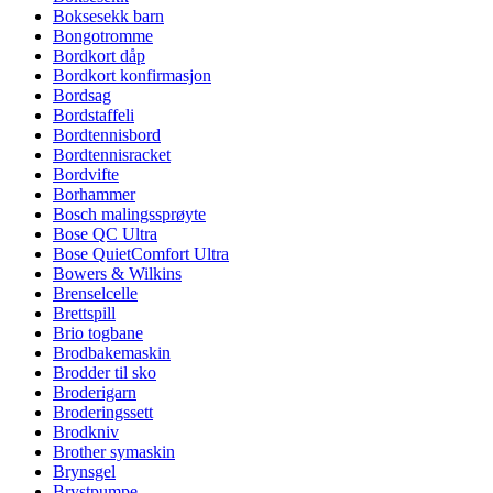
Boksesekk barn
Bongotromme
Bordkort dåp
Bordkort konfirmasjon
Bordsag
Bordstaffeli
Bordtennisbord
Bordtennisracket
Bordvifte
Borhammer
Bosch malingssprøyte
Bose QC Ultra
Bose QuietComfort Ultra
Bowers & Wilkins
Brenselcelle
Brettspill
Brio togbane
Brodbakemaskin
Brodder til sko
Broderigarn
Broderingssett
Brodkniv
Brother symaskin
Brynsgel
Brystpumpe