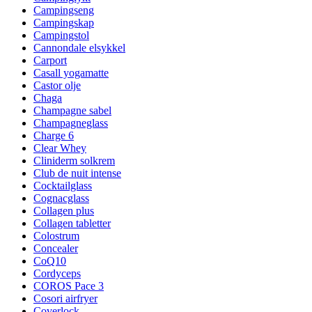
Campingseng
Campingskap
Campingstol
Cannondale elsykkel
Carport
Casall yogamatte
Castor olje
Chaga
Champagne sabel
Champagneglass
Charge 6
Clear Whey
Cliniderm solkrem
Club de nuit intense
Cocktailglass
Cognacglass
Collagen plus
Collagen tabletter
Colostrum
Concealer
CoQ10
Cordyceps
COROS Pace 3
Cosori airfryer
Coverlock