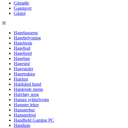
Gåmølle
Gaastaver
Gåstol
H
Hagebasseng
Hagebelysning
Hagebenk
Hagebod
Hagebord
Hagebue
Hagestol
Hagestoler
Hagetraktor
Hairlust
Halsbånd hund
Halskjede menn
Halvhøy seng
Hamax sykkelvogn
Hamster leker
Hamsterbur
Hamsterhjul
Handheld Gaming PC
Handpan