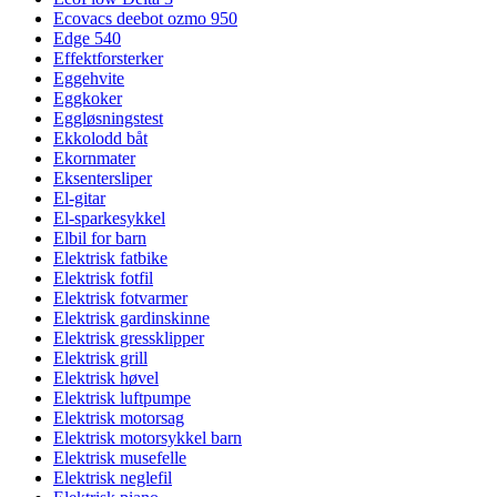
Ecovacs deebot ozmo 950
Edge 540
Effektforsterker
Eggehvite
Eggkoker
Eggløsningstest
Ekkolodd båt
Ekornmater
Eksentersliper
El-gitar
El-sparkesykkel
Elbil for barn
Elektrisk fatbike
Elektrisk fotfil
Elektrisk fotvarmer
Elektrisk gardinskinne
Elektrisk gressklipper
Elektrisk grill
Elektrisk høvel
Elektrisk luftpumpe
Elektrisk motorsag
Elektrisk motorsykkel barn
Elektrisk musefelle
Elektrisk neglefil