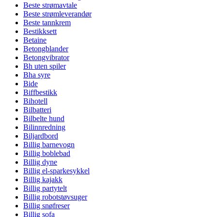
Beste strømavtale
Beste strømleverandør
Beste tannkrem
Bestikksett
Betaine
Betongblander
Betongvibrator
Bh uten spiler
Bha syre
Bide
Biffbestikk
Bihotell
Bilbatteri
Bilbelte hund
Bilinnredning
Biljardbord
Billig barnevogn
Billig boblebad
Billig dyne
Billig el-sparkesykkel
Billig kajakk
Billig partytelt
Billig robotstøvsuger
Billig snøfreser
Billig sofa