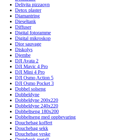
Delivita pizzaovn
Detox plaster
Diamantring
Dieseltank
Diffuser
Digital fotoramme
Digital mikroskop
Dior sauvage
Diskolys
Djembe
DJI Avata 2
DJI Mavic 4 Pro
DJI Mini 4 Pro
DJI Osmo Action 5
DJI Osmo Pocket 3
Dobbel solseng
Dobbeldyne
Dobbeldyne 200x220
Dobbeldyne 240x220
Dobbeltseng 180x200
Dobbeltseng med oppbevaring
Douchebag koffert
Douchebag sekk
Douchebag veske
Dreiebenk metall