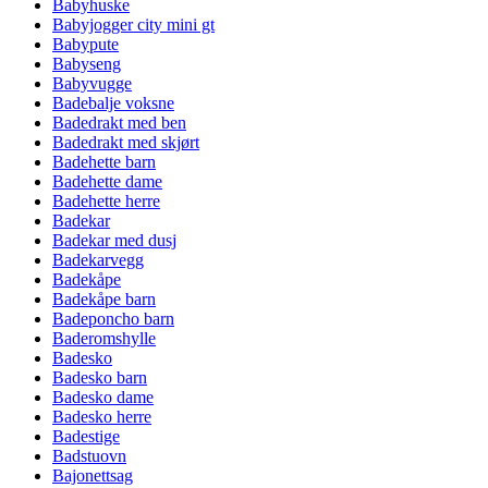
Babyhuske
Babyjogger city mini gt
Babypute
Babyseng
Babyvugge
Badebalje voksne
Badedrakt med ben
Badedrakt med skjørt
Badehette barn
Badehette dame
Badehette herre
Badekar
Badekar med dusj
Badekarvegg
Badekåpe
Badekåpe barn
Badeponcho barn
Baderomshylle
Badesko
Badesko barn
Badesko dame
Badesko herre
Badestige
Badstuovn
Bajonettsag