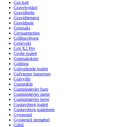
Gps katt
Gravelsykkel
Gravidbelte
Graviditetstest
Gravidpute
Grensaks
Gressarmering
Grillpaviljong
Grisevekt
Grit X2 Pro
Grohe toalett
Grønsakskniv
Gullring
Gulvstående toalett
Gulvteppe barnerom
Gulvvifte
Gummibåt
Gummistøvler barn
Gummistøvler dame
Gummistøvler herre
Gustavsberg toalett
Gustavsberg toalettsete
Gyngestol
Gyngestol utemøbel
Gåbil