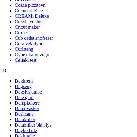
Cozze pizzaovn
Cream of Rice
CREAMi Deluxe
Creed aventus
Cricut maker
Crp test
Cub cadet snøfreser
Cura vektdyne
Curlstang
Cybex barnevogn
Cøliaki test
D
Dagkrem
Dagseng
Dagslyslampe
Dale garn
Dampkokere
Dampvasker
Dashcam
Databriller
Databriller blått lys
Daybed ute
Dekktralle