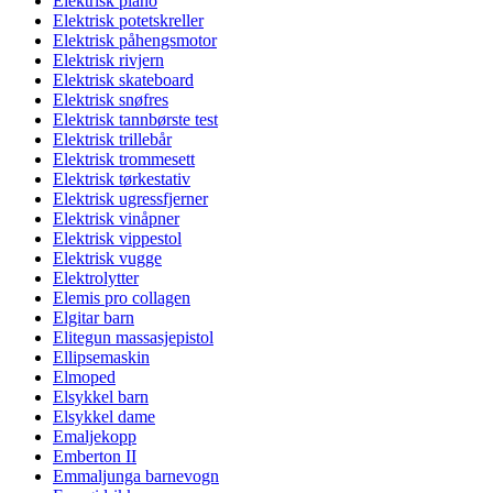
Elektrisk piano
Elektrisk potetskreller
Elektrisk påhengsmotor
Elektrisk rivjern
Elektrisk skateboard
Elektrisk snøfres
Elektrisk tannbørste test
Elektrisk trillebår
Elektrisk trommesett
Elektrisk tørkestativ
Elektrisk ugressfjerner
Elektrisk vinåpner
Elektrisk vippestol
Elektrisk vugge
Elektrolytter
Elemis pro collagen
Elgitar barn
Elitegun massasjepistol
Ellipsemaskin
Elmoped
Elsykkel barn
Elsykkel dame
Emaljekopp
Emberton II
Emmaljunga barnevogn