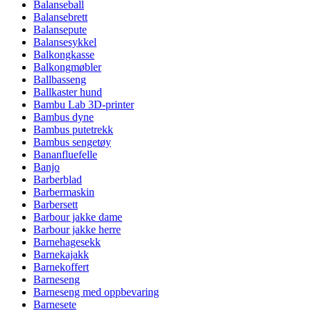
Balanseball
Balansebrett
Balansepute
Balansesykkel
Balkongkasse
Balkongmøbler
Ballbasseng
Ballkaster hund
Bambu Lab 3D-printer
Bambus dyne
Bambus putetrekk
Bambus sengetøy
Bananfluefelle
Banjo
Barberblad
Barbermaskin
Barbersett
Barbour jakke dame
Barbour jakke herre
Barnehagesekk
Barnekajakk
Barnekoffert
Barneseng
Barneseng med oppbevaring
Barnesete