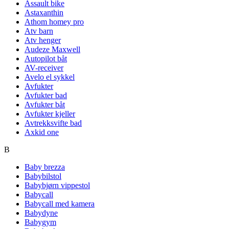
Assault bike
Astaxanthin
Athom homey pro
Atv barn
Atv henger
Audeze Maxwell
Autopilot båt
AV-receiver
Avelo el sykkel
Avfukter
Avfukter bad
Avfukter båt
Avfukter kjeller
Avtrekksvifte bad
Axkid one
B
Baby brezza
Babybilstol
Babybjørn vippestol
Babycall
Babycall med kamera
Babydyne
Babygym