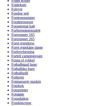
Foam Roller
Foldekniv
Folsyre
Fondue sett
Fontenepumper
Foodprossesor
Forautomat katt
Forbrenningstoalett
Forerunner 165
Forerunner 265
Foret regndress
Foret regnkåpe dame
Forlovelsesring
Fortelt campingvogn
Fosna el sykkel
Fotballmaal hage
Fotballsko barn
Fotballspill
Fotkrem
Fotmassasje maskin
Fotobok
Fotoprinter
Fotstøtte
Foundation
Frankincense