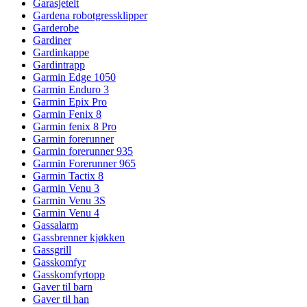
Garasjetelt
Gardena robotgressklipper
Garderobe
Gardiner
Gardinkappe
Gardintrapp
Garmin Edge 1050
Garmin Enduro 3
Garmin Epix Pro
Garmin Fenix 8
Garmin fenix 8 Pro
Garmin forerunner
Garmin forerunner 935
Garmin Forerunner 965
Garmin Tactix 8
Garmin Venu 3
Garmin Venu 3S
Garmin Venu 4
Gassalarm
Gassbrenner kjøkken
Gassgrill
Gasskomfyr
Gasskomfyrtopp
Gaver til barn
Gaver til han