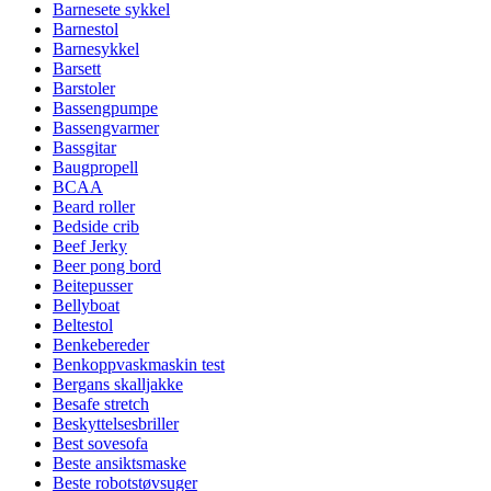
Barnesete sykkel
Barnestol
Barnesykkel
Barsett
Barstoler
Bassengpumpe
Bassengvarmer
Bassgitar
Baugpropell
BCAA
Beard roller
Bedside crib
Beef Jerky
Beer pong bord
Beitepusser
Bellyboat
Beltestol
Benkebereder
Benkoppvaskmaskin test
Bergans skalljakke
Besafe stretch
Beskyttelsesbriller
Best sovesofa
Beste ansiktsmaske
Beste robotstøvsuger