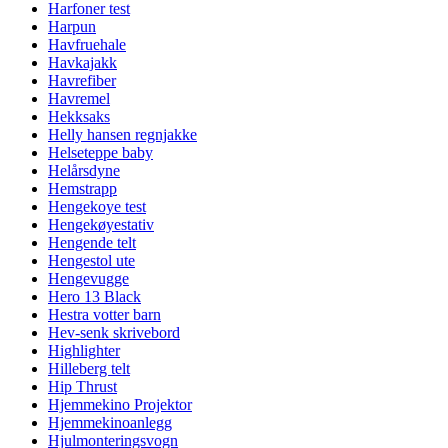
Harfoner test
Harpun
Havfruehale
Havkajakk
Havrefiber
Havremel
Hekksaks
Helly hansen regnjakke
Helseteppe baby
Helårsdyne
Hemstrapp
Hengekoye test
Hengekøyestativ
Hengende telt
Hengestol ute
Hengevugge
Hero 13 Black
Hestra votter barn
Hev-senk skrivebord
Highlighter
Hilleberg telt
Hip Thrust
Hjemmekino Projektor
Hjemmekinoanlegg
Hjulmonteringsvogn