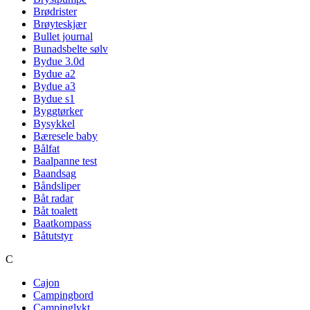
Brødrister
Brøyteskjær
Bullet journal
Bunadsbelte sølv
Bydue 3.0d
Bydue a2
Bydue a3
Bydue s1
Byggtørker
Bysykkel
Bæresele baby
Bålfat
Baalpanne test
Baandsag
Båndsliper
Båt radar
Båt toalett
Baatkompass
Båtutstyr
C
Cajon
Campingbord
Campinglykt