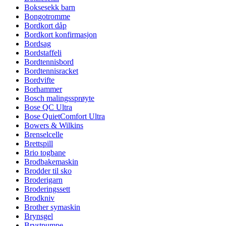
Boksesekk barn
Bongotromme
Bordkort dåp
Bordkort konfirmasjon
Bordsag
Bordstaffeli
Bordtennisbord
Bordtennisracket
Bordvifte
Borhammer
Bosch malingssprøyte
Bose QC Ultra
Bose QuietComfort Ultra
Bowers & Wilkins
Brenselcelle
Brettspill
Brio togbane
Brodbakemaskin
Brodder til sko
Broderigarn
Broderingssett
Brodkniv
Brother symaskin
Brynsgel
Brystpumpe