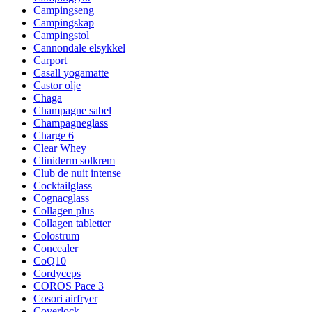
Campingseng
Campingskap
Campingstol
Cannondale elsykkel
Carport
Casall yogamatte
Castor olje
Chaga
Champagne sabel
Champagneglass
Charge 6
Clear Whey
Cliniderm solkrem
Club de nuit intense
Cocktailglass
Cognacglass
Collagen plus
Collagen tabletter
Colostrum
Concealer
CoQ10
Cordyceps
COROS Pace 3
Cosori airfryer
Coverlock