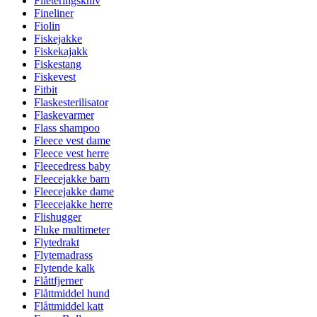
Fileteringskniv
Fineliner
Fiolin
Fiskejakke
Fiskekajakk
Fiskestang
Fiskevest
Fitbit
Flaskesterilisator
Flaskevarmer
Flass shampoo
Fleece vest dame
Fleece vest herre
Fleecedress baby
Fleecejakke barn
Fleecejakke dame
Fleecejakke herre
Flishugger
Fluke multimeter
Flytedrakt
Flytemadrass
Flytende kalk
Flåttfjerner
Flåttmiddel hund
Flåttmiddel katt