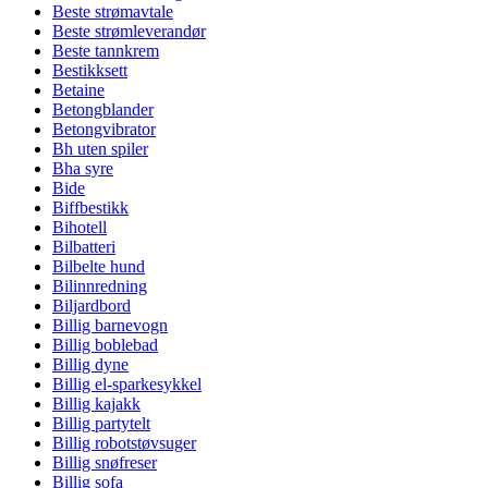
Beste strømavtale
Beste strømleverandør
Beste tannkrem
Bestikksett
Betaine
Betongblander
Betongvibrator
Bh uten spiler
Bha syre
Bide
Biffbestikk
Bihotell
Bilbatteri
Bilbelte hund
Bilinnredning
Biljardbord
Billig barnevogn
Billig boblebad
Billig dyne
Billig el-sparkesykkel
Billig kajakk
Billig partytelt
Billig robotstøvsuger
Billig snøfreser
Billig sofa