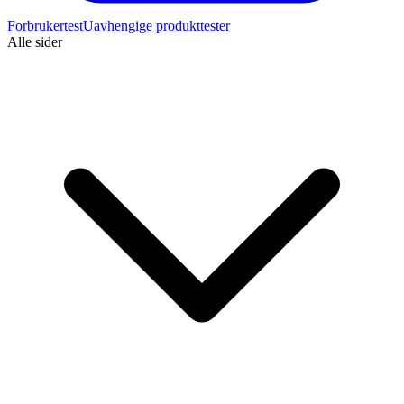
Forbrukertest
Uavhengige produkttester
Alle sider