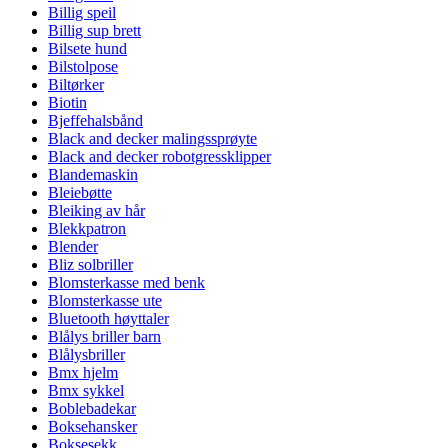
Billig speil
Billig sup brett
Bilsete hund
Bilstolpose
Biltørker
Biotin
Bjeffehalsbånd
Black and decker malingssprøyte
Black and decker robotgressklipper
Blandemaskin
Bleiebøtte
Bleiking av hår
Blekkpatron
Blender
Bliz solbriller
Blomsterkasse med benk
Blomsterkasse ute
Bluetooth høyttaler
Blålys briller barn
Blålysbriller
Bmx hjelm
Bmx sykkel
Boblebadekar
Boksehansker
Boksesekk