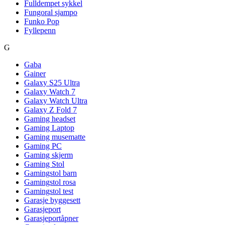
Fulldempet sykkel
Fungoral sjampo
Funko Pop
Fyllepenn
G
Gaba
Gainer
Galaxy S25 Ultra
Galaxy Watch 7
Galaxy Watch Ultra
Galaxy Z Fold 7
Gaming headset
Gaming Laptop
Gaming musematte
Gaming PC
Gaming skjerm
Gaming Stol
Gamingstol barn
Gamingstol rosa
Gamingstol test
Garasje byggesett
Garasjeport
Garasjeportåpner