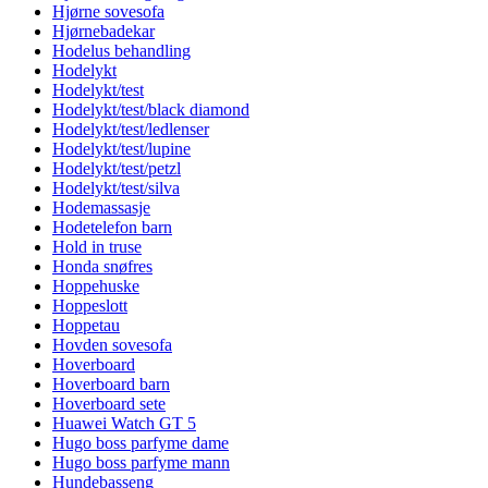
Hjørne sovesofa
Hjørnebadekar
Hodelus behandling
Hodelykt
Hodelykt/test
Hodelykt/test/black diamond
Hodelykt/test/ledlenser
Hodelykt/test/lupine
Hodelykt/test/petzl
Hodelykt/test/silva
Hodemassasje
Hodetelefon barn
Hold in truse
Honda snøfres
Hoppehuske
Hoppeslott
Hoppetau
Hovden sovesofa
Hoverboard
Hoverboard barn
Hoverboard sete
Huawei Watch GT 5
Hugo boss parfyme dame
Hugo boss parfyme mann
Hundebasseng