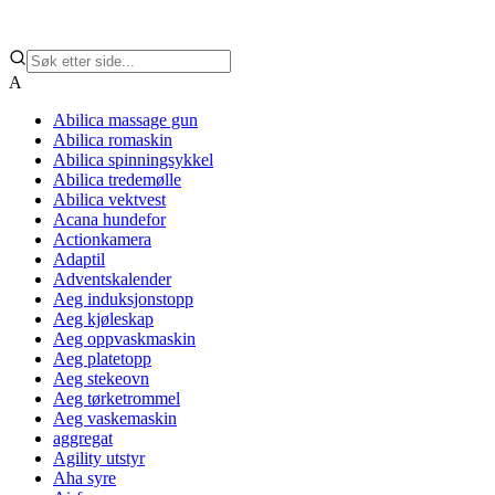
A
Abilica massage gun
Abilica romaskin
Abilica spinningsykkel
Abilica tredemølle
Abilica vektvest
Acana hundefor
Actionkamera
Adaptil
Adventskalender
Aeg induksjonstopp
Aeg kjøleskap
Aeg oppvaskmaskin
Aeg platetopp
Aeg stekeovn
Aeg tørketrommel
Aeg vaskemaskin
aggregat
Agility utstyr
Aha syre