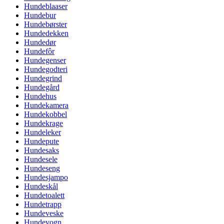
Hundeblaaser
Hundebur
Hundebørster
Hundedekken
Hundedør
Hundefôr
Hundegenser
Hundegodteri
Hundegrind
Hundegård
Hundehus
Hundekamera
Hundekobbel
Hundekrage
Hundeleker
Hundepute
Hundesaks
Hundesele
Hundeseng
Hundesjampo
Hundeskål
Hundetoalett
Hundetrapp
Hundeveske
Hundevogn