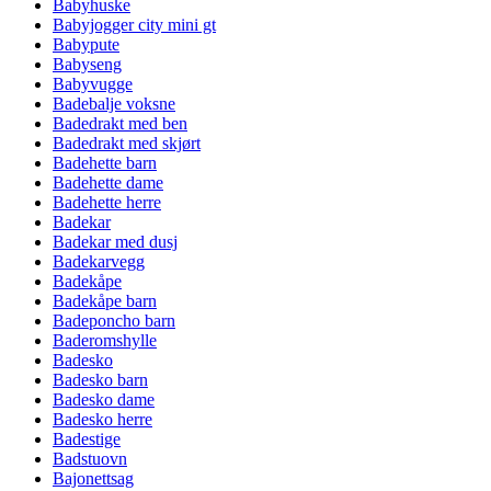
Babyhuske
Babyjogger city mini gt
Babypute
Babyseng
Babyvugge
Badebalje voksne
Badedrakt med ben
Badedrakt med skjørt
Badehette barn
Badehette dame
Badehette herre
Badekar
Badekar med dusj
Badekarvegg
Badekåpe
Badekåpe barn
Badeponcho barn
Baderomshylle
Badesko
Badesko barn
Badesko dame
Badesko herre
Badestige
Badstuovn
Bajonettsag