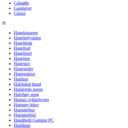
Gåmølle
Gaastaver
Gåstol
H
Hagebasseng
Hagebelysning
Hagebenk
Hagebod
Hagebord
Hagebue
Hagestol
Hagestoler
Hagetraktor
Hairlust
Halsbånd hund
Halskjede menn
Halvhøy seng
Hamax sykkelvogn
Hamster leker
Hamsterbur
Hamsterhjul
Handheld Gaming PC
Handpan