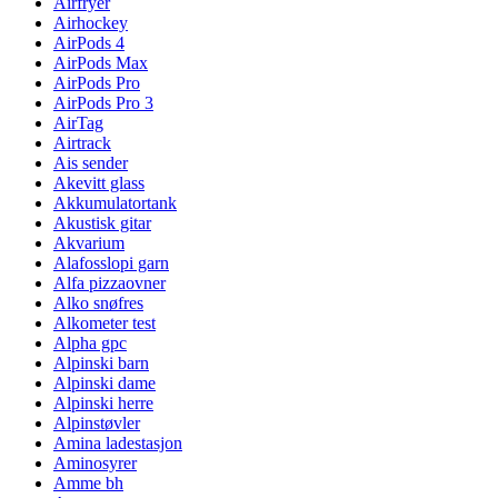
Airfryer
Airhockey
AirPods 4
AirPods Max
AirPods Pro
AirPods Pro 3
AirTag
Airtrack
Ais sender
Akevitt glass
Akkumulatortank
Akustisk gitar
Akvarium
Alafosslopi garn
Alfa pizzaovner
Alko snøfres
Alkometer test
Alpha gpc
Alpinski barn
Alpinski dame
Alpinski herre
Alpinstøvler
Amina ladestasjon
Aminosyrer
Amme bh