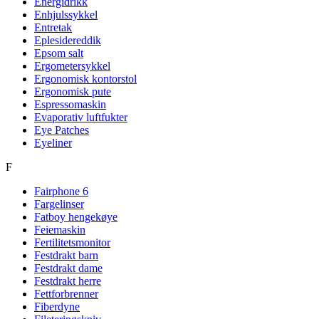
Energidrikk
Enhjulssykkel
Entretak
Eplesidereddik
Epsom salt
Ergometersykkel
Ergonomisk kontorstol
Ergonomisk pute
Espressomaskin
Evaporativ luftfukter
Eye Patches
Eyeliner
F
Fairphone 6
Fargelinser
Fatboy hengekøye
Feiemaskin
Fertilitetsmonitor
Festdrakt barn
Festdrakt dame
Festdrakt herre
Fettforbrenner
Fiberdyne