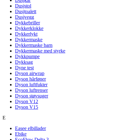
Dusjkar
Dusjstol
Dusjtoalett
Dusjvegg
Dykkebriller
Dykkerklokke
Dykkerlykt
Dykkermaske
Dykkermaske barn
Dykkermaske med styrke
Dykkpumpe
Dykksag
Dyne test
Dyson airwrap
Dyson hårføner
Dyson luftfukter
Dyson luftrenser
Dyson støvsuger
Dyson V12
Dyson V15
E
Easee elbillader
Ebike
EcoFlow Delta 3