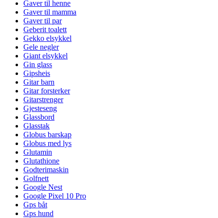
Gaver til henne
Gaver til mamma
Gaver til par
Geberit toalett
Gekko elsykkel
Gele negler
Giant elsykkel
Gin glass
Gipsheis
Gitar barn
Gitar forsterker
Gitarstrenger
Gjesteseng
Glassbord
Glasstak
Globus barskap
Globus med lys
Glutamin
Glutathione
Godterimaskin
Golfnett
Google Nest
Google Pixel 10 Pro
Gps båt
Gps hund