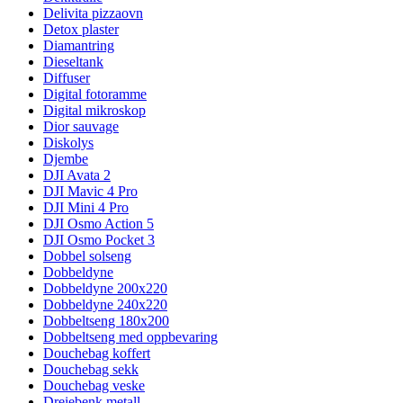
Delivita pizzaovn
Detox plaster
Diamantring
Dieseltank
Diffuser
Digital fotoramme
Digital mikroskop
Dior sauvage
Diskolys
Djembe
DJI Avata 2
DJI Mavic 4 Pro
DJI Mini 4 Pro
DJI Osmo Action 5
DJI Osmo Pocket 3
Dobbel solseng
Dobbeldyne
Dobbeldyne 200x220
Dobbeldyne 240x220
Dobbeltseng 180x200
Dobbeltseng med oppbevaring
Douchebag koffert
Douchebag sekk
Douchebag veske
Dreiebenk metall