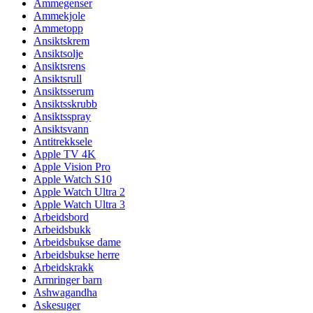
Ammegenser
Ammekjole
Ammetopp
Ansiktskrem
Ansiktsolje
Ansiktsrens
Ansiktsrull
Ansiktsserum
Ansiktsskrubb
Ansiktsspray
Ansiktsvann
Antitrekksele
Apple TV 4K
Apple Vision Pro
Apple Watch S10
Apple Watch Ultra 2
Apple Watch Ultra 3
Arbeidsbord
Arbeidsbukk
Arbeidsbukse dame
Arbeidsbukse herre
Arbeidskrakk
Armringer barn
Ashwagandha
Askesuger