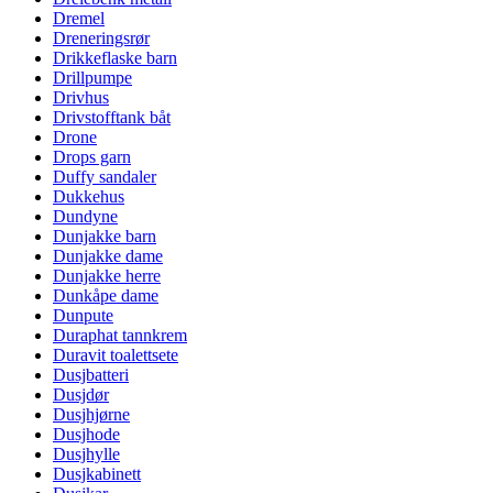
Dremel
Dreneringsrør
Drikkeflaske barn
Drillpumpe
Drivhus
Drivstofftank båt
Drone
Drops garn
Duffy sandaler
Dukkehus
Dundyne
Dunjakke barn
Dunjakke dame
Dunjakke herre
Dunkåpe dame
Dunpute
Duraphat tannkrem
Duravit toalettsete
Dusjbatteri
Dusjdør
Dusjhjørne
Dusjhode
Dusjhylle
Dusjkabinett