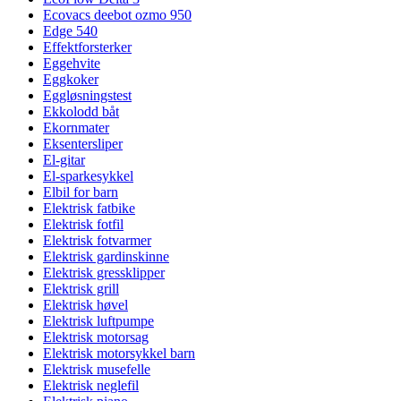
Ecovacs deebot ozmo 950
Edge 540
Effektforsterker
Eggehvite
Eggkoker
Eggløsningstest
Ekkolodd båt
Ekornmater
Eksentersliper
El-gitar
El-sparkesykkel
Elbil for barn
Elektrisk fatbike
Elektrisk fotfil
Elektrisk fotvarmer
Elektrisk gardinskinne
Elektrisk gressklipper
Elektrisk grill
Elektrisk høvel
Elektrisk luftpumpe
Elektrisk motorsag
Elektrisk motorsykkel barn
Elektrisk musefelle
Elektrisk neglefil