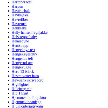
Harfoner test
Harpun
Havfruehale
Havkajakk
Havrefiber
Havremel
Hekksaks
Helly hansen regnjakke
Helseteppe baby
Helårsdyne
Hemstrapp
Hengekoye test
Hengekøyestativ
Hengende telt
Hengestol ute
Hengevugge
Hero 13 Black
Hestra votter barn
Hev-senk skrivebord
Highlighter
Hilleberg telt
Hip Thrust
Hjemmekino Projektor
Hjemmekinoanlegg
Hjulmonteringsvogn