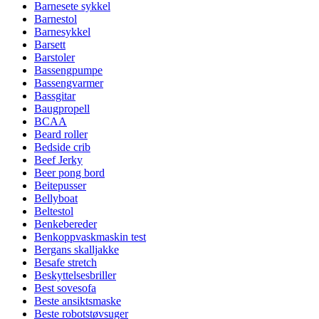
Barnesete sykkel
Barnestol
Barnesykkel
Barsett
Barstoler
Bassengpumpe
Bassengvarmer
Bassgitar
Baugpropell
BCAA
Beard roller
Bedside crib
Beef Jerky
Beer pong bord
Beitepusser
Bellyboat
Beltestol
Benkebereder
Benkoppvaskmaskin test
Bergans skalljakke
Besafe stretch
Beskyttelsesbriller
Best sovesofa
Beste ansiktsmaske
Beste robotstøvsuger