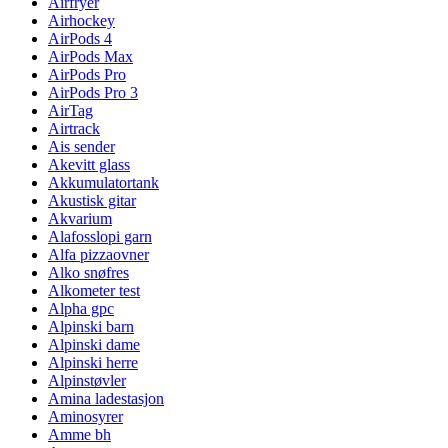
Airfryer
Airhockey
AirPods 4
AirPods Max
AirPods Pro
AirPods Pro 3
AirTag
Airtrack
Ais sender
Akevitt glass
Akkumulatortank
Akustisk gitar
Akvarium
Alafosslopi garn
Alfa pizzaovner
Alko snøfres
Alkometer test
Alpha gpc
Alpinski barn
Alpinski dame
Alpinski herre
Alpinstøvler
Amina ladestasjon
Aminosyrer
Amme bh