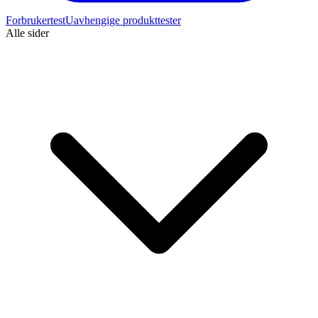
Forbrukertest
Uavhengige produkttester
Alle sider