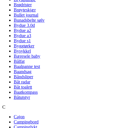
Brødrister
Brøyteskjær
Bullet journal
Bunadsbelte sølv
Bydue 3.0d
Bydue a2
Bydue a3
Bydue s1
Byggtørker
Bysykkel
Bæresele baby
Bålfat
Baalpanne test
Baandsag
Båndsliper
Båt radar
Båt toalett
Baatkompass
Båtutstyr
C
Cajon
Campingbord
Campinglykt