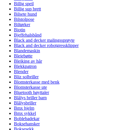
Billig speil
Billig sup brett
Bilsete hund
Bilstolpose
Biltørker
Biotin
Bjeffehalsbånd
Black and decker malingssprøyte
Black and decker robotgressklipper
Blandemaskin
Bleiebøtte
Bleiking av hår
Blekkpatron
Blender
Bliz solbriller
Blomsterkasse med benk
Blomsterkasse ute
Bluetooth høyttaler
Blålys briller barn
Blålysbriller
Bmx hjelm
Bmx sykkel
Boblebadekar
Boksehansker
Boksesekk