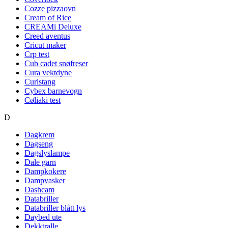
Cozze pizzaovn
Cream of Rice
CREAMi Deluxe
Creed aventus
Cricut maker
Crp test
Cub cadet snøfreser
Cura vektdyne
Curlstang
Cybex barnevogn
Cøliaki test
D
Dagkrem
Dagseng
Dagslyslampe
Dale garn
Dampkokere
Dampvasker
Dashcam
Databriller
Databriller blått lys
Daybed ute
Dekktralle