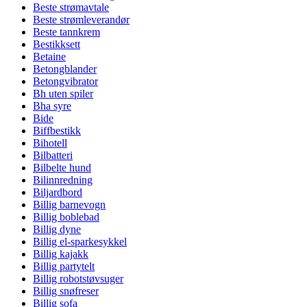
Beste strømavtale
Beste strømleverandør
Beste tannkrem
Bestikksett
Betaine
Betongblander
Betongvibrator
Bh uten spiler
Bha syre
Bide
Biffbestikk
Bihotell
Bilbatteri
Bilbelte hund
Bilinnredning
Biljardbord
Billig barnevogn
Billig boblebad
Billig dyne
Billig el-sparkesykkel
Billig kajakk
Billig partytelt
Billig robotstøvsuger
Billig snøfreser
Billig sofa