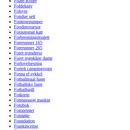
Foam Roller
Foldekniv
Folsyre
Fondue sett
Fontenepumper
Foodprossesor
Forautomat katt
Forbrenningstoalett
Forerunner 165
Forerunner 265
Foret regndress
Foret regnkåpe dame
Forlovelsesring
Fortelt campingvogn
Fosna el sykkel
Fotballmaal hage
Fotballsko barn
Fotballspill
Fotkrem
Fotmassasje maskin
Fotobok
Fotoprinter
Fotstøtte
Foundation
Frankincense