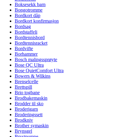
Boksesekk barn
Bongotromme
Bordkort dåp
Bordkort konfirmasjon
Bordsag
Bordstaffeli
Bordtennisbord
Bordtennisracket
Bordvifte
Borhammer
Bosch malingssprøyte
Bose QC Ultra
Bose QuietComfort Ultra
Bowers & Wilkins
Brenselcelle
Brettspill
Brio togbane
Brodbakemaskin
Brodder til sko
Broderigarn
Broderingssett
Brodkniv
Brother symaskin
Brynsgel
Brystpumpe