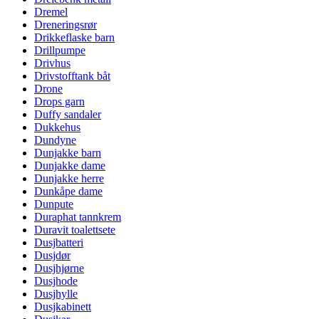
Dremel
Dreneringsrør
Drikkeflaske barn
Drillpumpe
Drivhus
Drivstofftank båt
Drone
Drops garn
Duffy sandaler
Dukkehus
Dundyne
Dunjakke barn
Dunjakke dame
Dunjakke herre
Dunkåpe dame
Dunpute
Duraphat tannkrem
Duravit toalettsete
Dusjbatteri
Dusjdør
Dusjhjørne
Dusjhode
Dusjhylle
Dusjkabinett