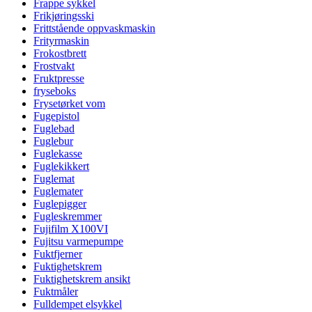
Frappe sykkel
Frikjøringsski
Frittstående oppvaskmaskin
Frityrmaskin
Frokostbrett
Frostvakt
Fruktpresse
fryseboks
Frysetørket vom
Fugepistol
Fuglebad
Fuglebur
Fuglekasse
Fuglekikkert
Fuglemat
Fuglemater
Fuglepigger
Fugleskremmer
Fujifilm X100VI
Fujitsu varmepumpe
Fuktfjerner
Fuktighetskrem
Fuktighetskrem ansikt
Fuktmåler
Fulldempet elsykkel