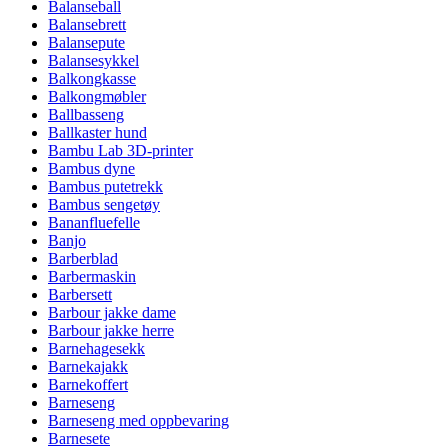
Balanseball
Balansebrett
Balansepute
Balansesykkel
Balkongkasse
Balkongmøbler
Ballbasseng
Ballkaster hund
Bambu Lab 3D-printer
Bambus dyne
Bambus putetrekk
Bambus sengetøy
Bananfluefelle
Banjo
Barberblad
Barbermaskin
Barbersett
Barbour jakke dame
Barbour jakke herre
Barnehagesekk
Barnekajakk
Barnekoffert
Barneseng
Barneseng med oppbevaring
Barnesete