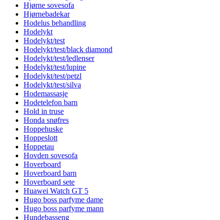
Hjørne sovesofa
Hjørnebadekar
Hodelus behandling
Hodelykt
Hodelykt/test
Hodelykt/test/black diamond
Hodelykt/test/ledlenser
Hodelykt/test/lupine
Hodelykt/test/petzl
Hodelykt/test/silva
Hodemassasje
Hodetelefon barn
Hold in truse
Honda snøfres
Hoppehuske
Hoppeslott
Hoppetau
Hovden sovesofa
Hoverboard
Hoverboard barn
Hoverboard sete
Huawei Watch GT 5
Hugo boss parfyme dame
Hugo boss parfyme mann
Hundebasseng