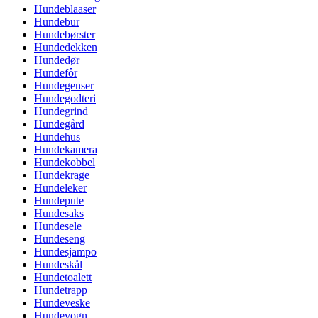
Hundeblaaser
Hundebur
Hundebørster
Hundedekken
Hundedør
Hundefôr
Hundegenser
Hundegodteri
Hundegrind
Hundegård
Hundehus
Hundekamera
Hundekobbel
Hundekrage
Hundeleker
Hundepute
Hundesaks
Hundesele
Hundeseng
Hundesjampo
Hundeskål
Hundetoalett
Hundetrapp
Hundeveske
Hundevogn