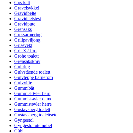
Gps katt
Gravelsykkel
Gravidbelte
Graviditetstest
Gravidpute
Grensaks
Gressarmering
Grillpaviljong
Grisevekt
Grit X2 Pro
Grohe toalett
Grønsakskniv
Gullring
Gulvstående toalett
Gulvteppe barnerom
Gulvvifte
Gummibåt
Gummistøvler barn
Gummistøvler dame
Gummistøvler herre
Gustavsberg toalett
Gustavsberg toalettsete
Gyngestol
Gyngestol utemøbel
Gåbil