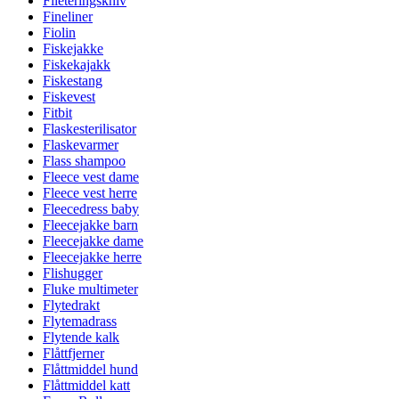
Fileteringskniv
Fineliner
Fiolin
Fiskejakke
Fiskekajakk
Fiskestang
Fiskevest
Fitbit
Flaskesterilisator
Flaskevarmer
Flass shampoo
Fleece vest dame
Fleece vest herre
Fleecedress baby
Fleecejakke barn
Fleecejakke dame
Fleecejakke herre
Flishugger
Fluke multimeter
Flytedrakt
Flytemadrass
Flytende kalk
Flåttfjerner
Flåttmiddel hund
Flåttmiddel katt