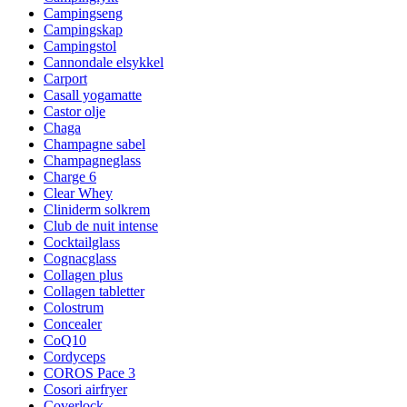
Campingseng
Campingskap
Campingstol
Cannondale elsykkel
Carport
Casall yogamatte
Castor olje
Chaga
Champagne sabel
Champagneglass
Charge 6
Clear Whey
Cliniderm solkrem
Club de nuit intense
Cocktailglass
Cognacglass
Collagen plus
Collagen tabletter
Colostrum
Concealer
CoQ10
Cordyceps
COROS Pace 3
Cosori airfryer
Coverlock