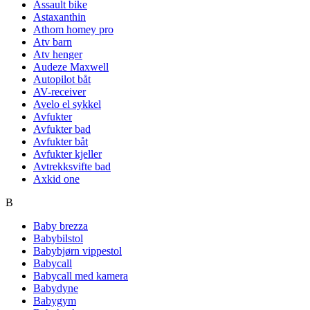
Assault bike
Astaxanthin
Athom homey pro
Atv barn
Atv henger
Audeze Maxwell
Autopilot båt
AV-receiver
Avelo el sykkel
Avfukter
Avfukter bad
Avfukter båt
Avfukter kjeller
Avtrekksvifte bad
Axkid one
B
Baby brezza
Babybilstol
Babybjørn vippestol
Babycall
Babycall med kamera
Babydyne
Babygym