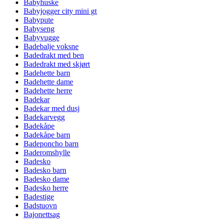
Babyhuske
Babyjogger city mini gt
Babypute
Babyseng
Babyvugge
Badebalje voksne
Badedrakt med ben
Badedrakt med skjørt
Badehette barn
Badehette dame
Badehette herre
Badekar
Badekar med dusj
Badekarvegg
Badekåpe
Badekåpe barn
Badeponcho barn
Baderomshylle
Badesko
Badesko barn
Badesko dame
Badesko herre
Badestige
Badstuovn
Bajonettsag