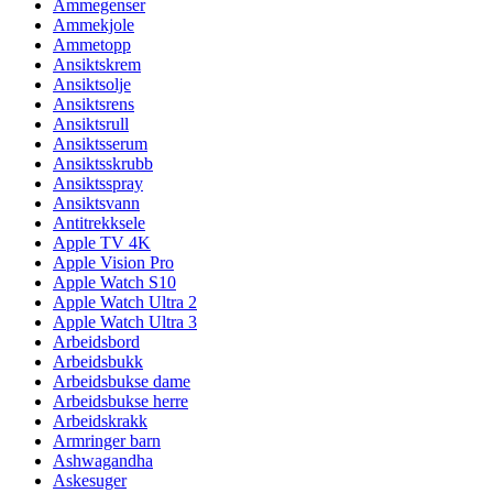
Ammegenser
Ammekjole
Ammetopp
Ansiktskrem
Ansiktsolje
Ansiktsrens
Ansiktsrull
Ansiktsserum
Ansiktsskrubb
Ansiktsspray
Ansiktsvann
Antitrekksele
Apple TV 4K
Apple Vision Pro
Apple Watch S10
Apple Watch Ultra 2
Apple Watch Ultra 3
Arbeidsbord
Arbeidsbukk
Arbeidsbukse dame
Arbeidsbukse herre
Arbeidskrakk
Armringer barn
Ashwagandha
Askesuger