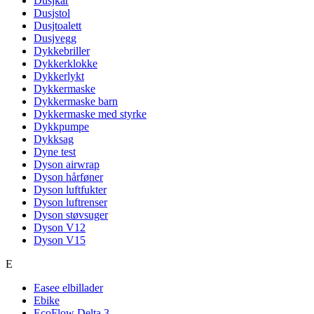
Dusjkar
Dusjstol
Dusjtoalett
Dusjvegg
Dykkebriller
Dykkerklokke
Dykkerlykt
Dykkermaske
Dykkermaske barn
Dykkermaske med styrke
Dykkpumpe
Dykksag
Dyne test
Dyson airwrap
Dyson hårføner
Dyson luftfukter
Dyson luftrenser
Dyson støvsuger
Dyson V12
Dyson V15
E
Easee elbillader
Ebike
EcoFlow Delta 3