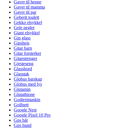
Gaver til henne
Gaver til mamma
Gaver til par
Geberit toalett
Gekko elsykkel
Gele negler
Giant elsykkel
Gin glass
Gipsheis
Gitar barn
Gitar forsterker
Gitarstrenger
Gjesteseng
Glassbord
Glasstak
Globus barskap
Globus med lys
Glutamin
Glutathione
Godterimaskin
Golfnett
Google Nest
Google Pixel 10 Pro
Gps båt
Gps hund