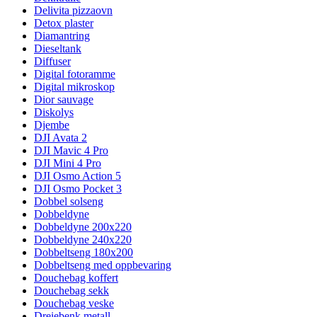
Delivita pizzaovn
Detox plaster
Diamantring
Dieseltank
Diffuser
Digital fotoramme
Digital mikroskop
Dior sauvage
Diskolys
Djembe
DJI Avata 2
DJI Mavic 4 Pro
DJI Mini 4 Pro
DJI Osmo Action 5
DJI Osmo Pocket 3
Dobbel solseng
Dobbeldyne
Dobbeldyne 200x220
Dobbeldyne 240x220
Dobbeltseng 180x200
Dobbeltseng med oppbevaring
Douchebag koffert
Douchebag sekk
Douchebag veske
Dreiebenk metall