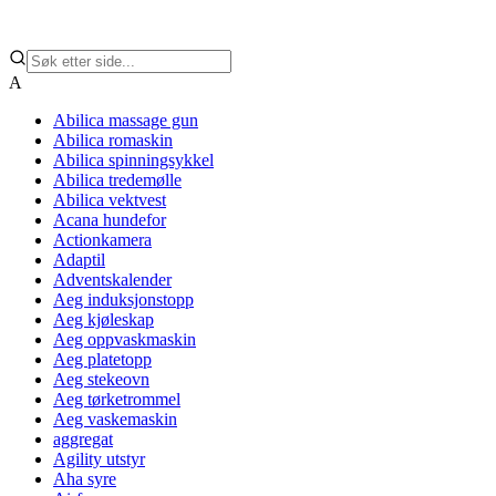
A
Abilica massage gun
Abilica romaskin
Abilica spinningsykkel
Abilica tredemølle
Abilica vektvest
Acana hundefor
Actionkamera
Adaptil
Adventskalender
Aeg induksjonstopp
Aeg kjøleskap
Aeg oppvaskmaskin
Aeg platetopp
Aeg stekeovn
Aeg tørketrommel
Aeg vaskemaskin
aggregat
Agility utstyr
Aha syre