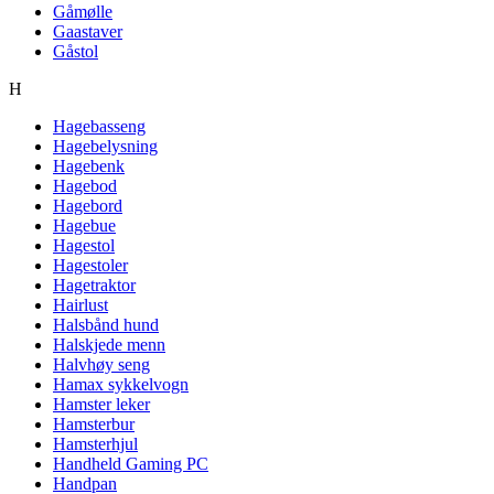
Gåmølle
Gaastaver
Gåstol
H
Hagebasseng
Hagebelysning
Hagebenk
Hagebod
Hagebord
Hagebue
Hagestol
Hagestoler
Hagetraktor
Hairlust
Halsbånd hund
Halskjede menn
Halvhøy seng
Hamax sykkelvogn
Hamster leker
Hamsterbur
Hamsterhjul
Handheld Gaming PC
Handpan