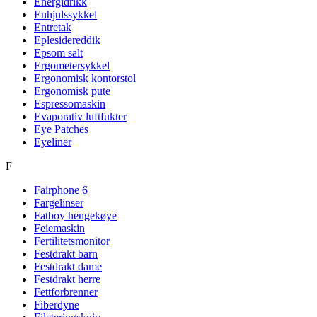
Energidrikk
Enhjulssykkel
Entretak
Eplesidereddik
Epsom salt
Ergometersykkel
Ergonomisk kontorstol
Ergonomisk pute
Espressomaskin
Evaporativ luftfukter
Eye Patches
Eyeliner
F
Fairphone 6
Fargelinser
Fatboy hengekøye
Feiemaskin
Fertilitetsmonitor
Festdrakt barn
Festdrakt dame
Festdrakt herre
Fettforbrenner
Fiberdyne