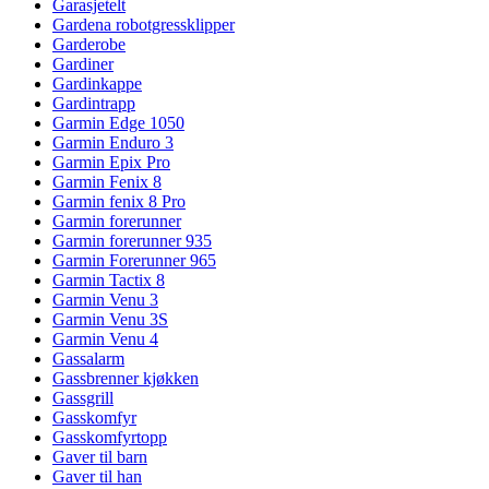
Garasjetelt
Gardena robotgressklipper
Garderobe
Gardiner
Gardinkappe
Gardintrapp
Garmin Edge 1050
Garmin Enduro 3
Garmin Epix Pro
Garmin Fenix 8
Garmin fenix 8 Pro
Garmin forerunner
Garmin forerunner 935
Garmin Forerunner 965
Garmin Tactix 8
Garmin Venu 3
Garmin Venu 3S
Garmin Venu 4
Gassalarm
Gassbrenner kjøkken
Gassgrill
Gasskomfyr
Gasskomfyrtopp
Gaver til barn
Gaver til han