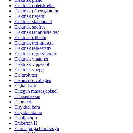
Elektrisk piano
Elektrisk potetskreller
Elektrisk påhengsmotor
Elektrisk rivjern
Elektrisk skateboard
Elektrisk snøfres
Elektrisk tannbørste test
Elektrisk trillebår
Elektrisk trommesett
Elektrisk tørkestativ
Elektrisk ugressfjerner
Elektrisk vinåpner
Elektrisk vippestol
Elektrisk vugge
Elektrolytter
Elemis pro collagen
Elgitar barn
Elitegun massasjepistol
Ellipsemaskin
Elmoped
Elsykkel barn
Elsykkel dame
Emaljekopp
Emberton II
Emmaljunga barnevogn