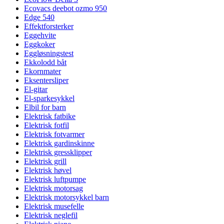
Ecovacs deebot ozmo 950
Edge 540
Effektforsterker
Eggehvite
Eggkoker
Eggløsningstest
Ekkolodd båt
Ekornmater
Eksentersliper
El-gitar
El-sparkesykkel
Elbil for barn
Elektrisk fatbike
Elektrisk fotfil
Elektrisk fotvarmer
Elektrisk gardinskinne
Elektrisk gressklipper
Elektrisk grill
Elektrisk høvel
Elektrisk luftpumpe
Elektrisk motorsag
Elektrisk motorsykkel barn
Elektrisk musefelle
Elektrisk neglefil