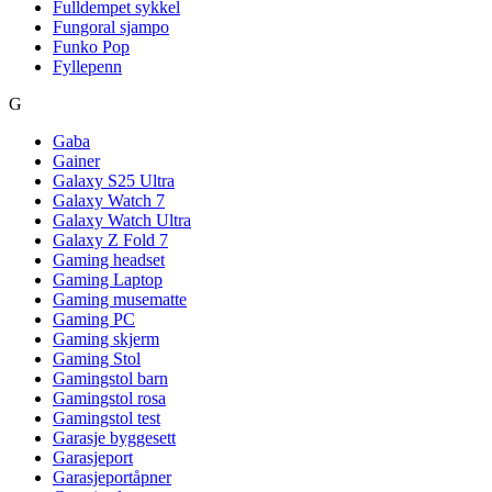
Fulldempet sykkel
Fungoral sjampo
Funko Pop
Fyllepenn
G
Gaba
Gainer
Galaxy S25 Ultra
Galaxy Watch 7
Galaxy Watch Ultra
Galaxy Z Fold 7
Gaming headset
Gaming Laptop
Gaming musematte
Gaming PC
Gaming skjerm
Gaming Stol
Gamingstol barn
Gamingstol rosa
Gamingstol test
Garasje byggesett
Garasjeport
Garasjeportåpner