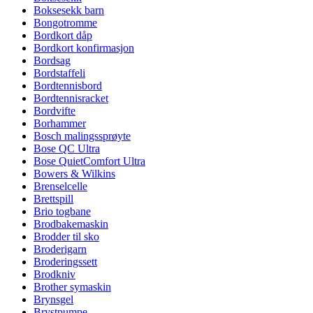
Boksesekk barn
Bongotromme
Bordkort dåp
Bordkort konfirmasjon
Bordsag
Bordstaffeli
Bordtennisbord
Bordtennisracket
Bordvifte
Borhammer
Bosch malingssprøyte
Bose QC Ultra
Bose QuietComfort Ultra
Bowers & Wilkins
Brenselcelle
Brettspill
Brio togbane
Brodbakemaskin
Brodder til sko
Broderigarn
Broderingssett
Brodkniv
Brother symaskin
Brynsgel
Brystpumpe