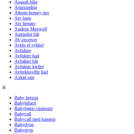
Assault bike
Astaxanthin
Athom homey pro
Atv barn
Atv henger
Audeze Maxwell
Autopilot båt
AV-receiver
Avelo el sykkel
Avfukter
Avfukter bad
Avfukter båt
Avfukter kjeller
Avtrekksvifte bad
Axkid one
B
Baby brezza
Babybilstol
Babybjørn vippestol
Babycall
Babycall med kamera
Babydyne
Babygym