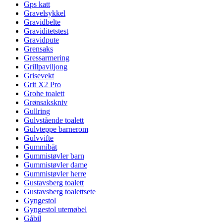
Gps katt
Gravelsykkel
Gravidbelte
Graviditetstest
Gravidpute
Grensaks
Gressarmering
Grillpaviljong
Grisevekt
Grit X2 Pro
Grohe toalett
Grønsakskniv
Gullring
Gulvstående toalett
Gulvteppe barnerom
Gulvvifte
Gummibåt
Gummistøvler barn
Gummistøvler dame
Gummistøvler herre
Gustavsberg toalett
Gustavsberg toalettsete
Gyngestol
Gyngestol utemøbel
Gåbil