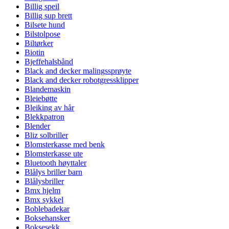
Billig speil
Billig sup brett
Bilsete hund
Bilstolpose
Biltørker
Biotin
Bjeffehalsbånd
Black and decker malingssprøyte
Black and decker robotgressklipper
Blandemaskin
Bleiebøtte
Bleiking av hår
Blekkpatron
Blender
Bliz solbriller
Blomsterkasse med benk
Blomsterkasse ute
Bluetooth høyttaler
Blålys briller barn
Blålysbriller
Bmx hjelm
Bmx sykkel
Boblebadekar
Boksehansker
Boksesekk