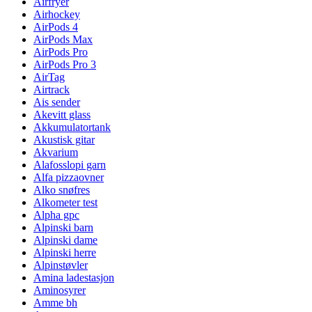
Airfryer
Airhockey
AirPods 4
AirPods Max
AirPods Pro
AirPods Pro 3
AirTag
Airtrack
Ais sender
Akevitt glass
Akkumulatortank
Akustisk gitar
Akvarium
Alafosslopi garn
Alfa pizzaovner
Alko snøfres
Alkometer test
Alpha gpc
Alpinski barn
Alpinski dame
Alpinski herre
Alpinstøvler
Amina ladestasjon
Aminosyrer
Amme bh