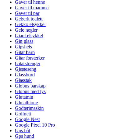
Gaver til henne
Gaver til mamma
Gaver til par
Geberit toalett
Gekko elsykkel
Gele negler
Giant elsykkel
Gin glass
Gipsheis
Gitar barn
Gitar forsterker
Gitarstrenger
Gjesteseng
Glassbord
Glasstak
Globus barskap
Globus med lys
Glutamin
Glutathione
Godterimaskin
Golfnett
Google Nest
Google Pixel 10 Pro
Gps båt
Gps hund