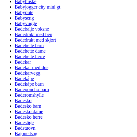
Babyhuske
Babyjogger city mini gt
Babypute
Babyseng
Babyvugge
Badebalje voksne
Badedrakt med ben
Badedrakt med skjørt
Badehette barn
Badehette dame
Badehette herre
Badekar
Badekar med dusj
Badekarvegg
Badekåpe
Badekåpe barn
Badeponcho barn
Baderomshylle
Badesko
Badesko barn
Badesko dame
Badesko herre
Badestige
Badstuovn
Bajonettsag