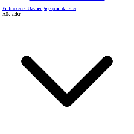
Forbrukertest
Uavhengige produkttester
Alle sider