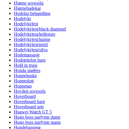
Hjørne sovesofa
Hjørnebadekar
Hodelus behandling
Hodelykt
Hodelykt/test
Hodelykt/test/black diamond
Hodelykt/test/ledlenser
Hodelykt/test/lupine
Hodelykt/test/petzl
Hodelykt/test/silva
Hodemassasje
Hodetelefon barn
Hold in truse
Honda snøfres
Hoppehuske
Hoppeslott
Hoppetau
Hovden sovesofa
Hoverboard
Hoverboard barn
Hoverboard sete
Huawei Watch GT 5
Hugo boss parfyme dame
Hugo boss parfyme mann
Hundebasseng