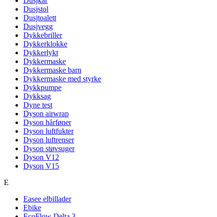
Dusjkar
Dusjstol
Dusjtoalett
Dusjvegg
Dykkebriller
Dykkerklokke
Dykkerlykt
Dykkermaske
Dykkermaske barn
Dykkermaske med styrke
Dykkpumpe
Dykksag
Dyne test
Dyson airwrap
Dyson hårføner
Dyson luftfukter
Dyson luftrenser
Dyson støvsuger
Dyson V12
Dyson V15
E
Easee elbillader
Ebike
EcoFlow Delta 3