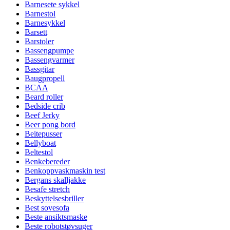
Barnesete sykkel
Barnestol
Barnesykkel
Barsett
Barstoler
Bassengpumpe
Bassengvarmer
Bassgitar
Baugpropell
BCAA
Beard roller
Bedside crib
Beef Jerky
Beer pong bord
Beitepusser
Bellyboat
Beltestol
Benkebereder
Benkoppvaskmaskin test
Bergans skalljakke
Besafe stretch
Beskyttelsesbriller
Best sovesofa
Beste ansiktsmaske
Beste robotstøvsuger