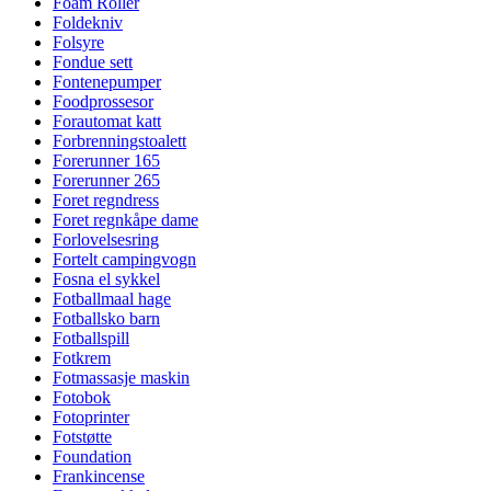
Foam Roller
Foldekniv
Folsyre
Fondue sett
Fontenepumper
Foodprossesor
Forautomat katt
Forbrenningstoalett
Forerunner 165
Forerunner 265
Foret regndress
Foret regnkåpe dame
Forlovelsesring
Fortelt campingvogn
Fosna el sykkel
Fotballmaal hage
Fotballsko barn
Fotballspill
Fotkrem
Fotmassasje maskin
Fotobok
Fotoprinter
Fotstøtte
Foundation
Frankincense