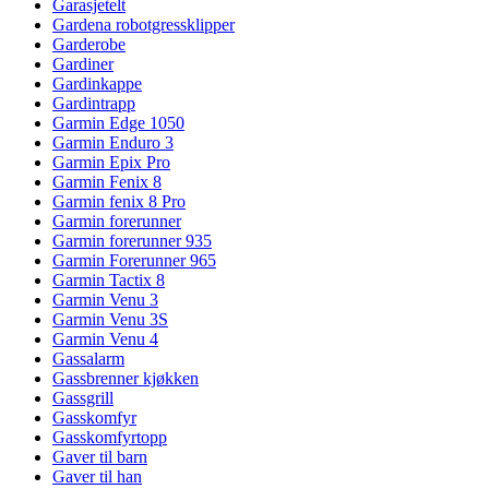
Garasjetelt
Gardena robotgressklipper
Garderobe
Gardiner
Gardinkappe
Gardintrapp
Garmin Edge 1050
Garmin Enduro 3
Garmin Epix Pro
Garmin Fenix 8
Garmin fenix 8 Pro
Garmin forerunner
Garmin forerunner 935
Garmin Forerunner 965
Garmin Tactix 8
Garmin Venu 3
Garmin Venu 3S
Garmin Venu 4
Gassalarm
Gassbrenner kjøkken
Gassgrill
Gasskomfyr
Gasskomfyrtopp
Gaver til barn
Gaver til han