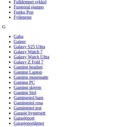
Fulldempet sykkel
Fungoral sjampo
Funko Pop
Fyllepenn
G
Gaba
Gainer
Galaxy S25 Ultra
Galaxy Watch 7
Galaxy Watch Ultra
Galaxy Z Fold 7
Gaming headset
Gaming Laptop
Gaming musematte
Gaming PC
Gaming skjerm
Gaming Stol
Gamingstol barn
Gamingstol rosa
Gamingstol test
Garasje byggesett
Garasjeport
Garasjeportåpner