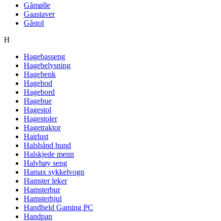
Gåmølle
Gaastaver
Gåstol
H
Hagebasseng
Hagebelysning
Hagebenk
Hagebod
Hagebord
Hagebue
Hagestol
Hagestoler
Hagetraktor
Hairlust
Halsbånd hund
Halskjede menn
Halvhøy seng
Hamax sykkelvogn
Hamster leker
Hamsterbur
Hamsterhjul
Handheld Gaming PC
Handpan