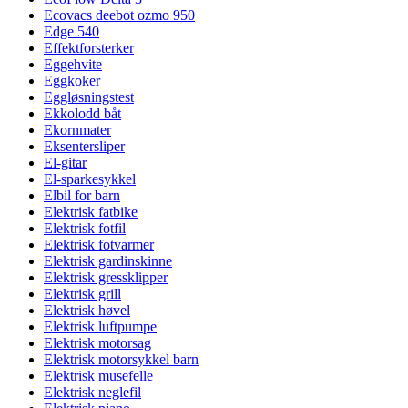
Ecovacs deebot ozmo 950
Edge 540
Effektforsterker
Eggehvite
Eggkoker
Eggløsningstest
Ekkolodd båt
Ekornmater
Eksentersliper
El-gitar
El-sparkesykkel
Elbil for barn
Elektrisk fatbike
Elektrisk fotfil
Elektrisk fotvarmer
Elektrisk gardinskinne
Elektrisk gressklipper
Elektrisk grill
Elektrisk høvel
Elektrisk luftpumpe
Elektrisk motorsag
Elektrisk motorsykkel barn
Elektrisk musefelle
Elektrisk neglefil