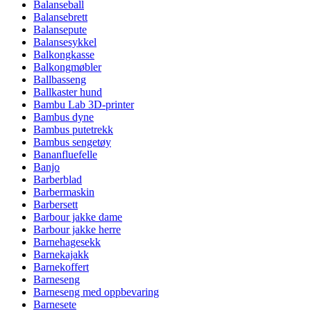
Balanseball
Balansebrett
Balansepute
Balansesykkel
Balkongkasse
Balkongmøbler
Ballbasseng
Ballkaster hund
Bambu Lab 3D-printer
Bambus dyne
Bambus putetrekk
Bambus sengetøy
Bananfluefelle
Banjo
Barberblad
Barbermaskin
Barbersett
Barbour jakke dame
Barbour jakke herre
Barnehagesekk
Barnekajakk
Barnekoffert
Barneseng
Barneseng med oppbevaring
Barnesete