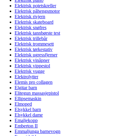
Elektrisk piano
Elektrisk potetskreller
Elektrisk påhengsmotor
Elektrisk rivjern
Elektrisk skateboard
Elektrisk snøfres
Elektrisk tannbørste test
Elektrisk trillebår
Elektrisk trommesett
Elektrisk tørkestativ
Elektrisk ugressfjerner
Elektrisk vinåpner
Elektrisk vippestol
Elektrisk vugge
Elektrolytter
Elemis pro collagen
Elgitar barn
Elitegun massasjepistol
Ellipsemaskin
Elmoped
Elsykkel barn
Elsykkel dame
Emaljekopp
Emberton II
Emmaljunga barnevogn