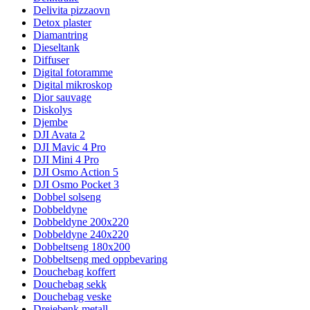
Delivita pizzaovn
Detox plaster
Diamantring
Dieseltank
Diffuser
Digital fotoramme
Digital mikroskop
Dior sauvage
Diskolys
Djembe
DJI Avata 2
DJI Mavic 4 Pro
DJI Mini 4 Pro
DJI Osmo Action 5
DJI Osmo Pocket 3
Dobbel solseng
Dobbeldyne
Dobbeldyne 200x220
Dobbeldyne 240x220
Dobbeltseng 180x200
Dobbeltseng med oppbevaring
Douchebag koffert
Douchebag sekk
Douchebag veske
Dreiebenk metall