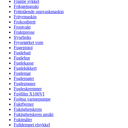
Frappe sykkel
Frikjøringsski
Frittstående oppvaskmaskin
Frityrmaskin
Frokostbrett
Frostvakt
Fruktpresse
fryseboks
Frysetørket vom
Fugepistol
Fuglebad
Fuglebur
Fuglekasse
Fuglekikkert
Fuglemat
Fuglemater
Fuglepigger
Fugleskremmer
Fujifilm X100VI
Fujitsu varmepumpe
Fuktfjerner
Fuktighetskrem
Fuktighetskrem ansikt
Fuktmåler
Fulldempet elsykkel