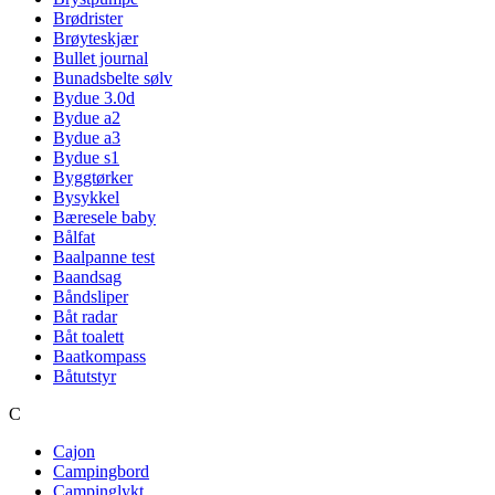
Brødrister
Brøyteskjær
Bullet journal
Bunadsbelte sølv
Bydue 3.0d
Bydue a2
Bydue a3
Bydue s1
Byggtørker
Bysykkel
Bæresele baby
Bålfat
Baalpanne test
Baandsag
Båndsliper
Båt radar
Båt toalett
Baatkompass
Båtutstyr
C
Cajon
Campingbord
Campinglykt