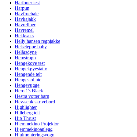
Harfoner test
Harpun
Havfruehale
Havkajakk
Havrefiber
Havremel
Hekksaks
Helly hansen regnjakke
Helseteppe baby
Helårsdyne
Hemstrapp
Hengekoye test
Hengekøyestativ
Hengende telt
Hengestol ute
Hengevugge
Hero 13 Black
Hestra votter barn
Hev-senk skrivebord
Highlighter
Hilleberg telt
Hip Thrust
Hjemmekino Projektor
Hjemmekinoanlegg
Hjulmonteringsvogn