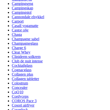
Campingseng
Campingskap
Campingstol
Cannondale elsykkel
Carport
Casall yogamatte
Castor olje
Chaga
Champagne sabel
Champagneglass
Charge 6
Clear Whey
Cliniderm solkrem
Club de nuit intense
Cocktailglass
Cognacglass
Collagen plus
Collagen tabletter
Colostrum
Concealer
CoQ10
Cordyceps
COROS Pace 3
Cosori airfryer
Coverlock