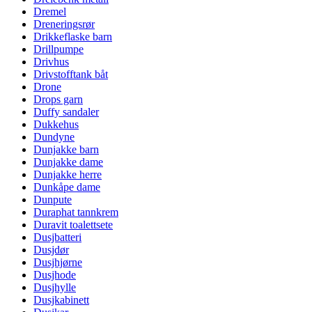
Dremel
Dreneringsrør
Drikkeflaske barn
Drillpumpe
Drivhus
Drivstofftank båt
Drone
Drops garn
Duffy sandaler
Dukkehus
Dundyne
Dunjakke barn
Dunjakke dame
Dunjakke herre
Dunkåpe dame
Dunpute
Duraphat tannkrem
Duravit toalettsete
Dusjbatteri
Dusjdør
Dusjhjørne
Dusjhode
Dusjhylle
Dusjkabinett