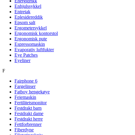
Energidrikk
Enhjulssykkel
Entretak
Eplesidereddik
Epsom salt
Ergometersykkel
Ergonomisk kontorstol
Ergonomisk pute
Espressomaskin
Evaporativ luftfukter
Eye Patches
Eyeliner
F
Fairphone 6
Fargelinser
Fatboy hengekøye
Feiemaskin
Fertilitetsmonitor
Festdrakt barn
Festdrakt dame
Festdrakt herre
Fettforbrenner
Fiberdyne