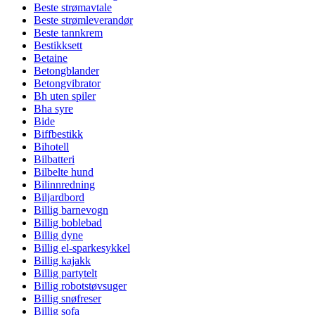
Beste strømavtale
Beste strømleverandør
Beste tannkrem
Bestikksett
Betaine
Betongblander
Betongvibrator
Bh uten spiler
Bha syre
Bide
Biffbestikk
Bihotell
Bilbatteri
Bilbelte hund
Bilinnredning
Biljardbord
Billig barnevogn
Billig boblebad
Billig dyne
Billig el-sparkesykkel
Billig kajakk
Billig partytelt
Billig robotstøvsuger
Billig snøfreser
Billig sofa