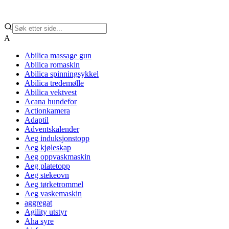
A
Abilica massage gun
Abilica romaskin
Abilica spinningsykkel
Abilica tredemølle
Abilica vektvest
Acana hundefor
Actionkamera
Adaptil
Adventskalender
Aeg induksjonstopp
Aeg kjøleskap
Aeg oppvaskmaskin
Aeg platetopp
Aeg stekeovn
Aeg tørketrommel
Aeg vaskemaskin
aggregat
Agility utstyr
Aha syre