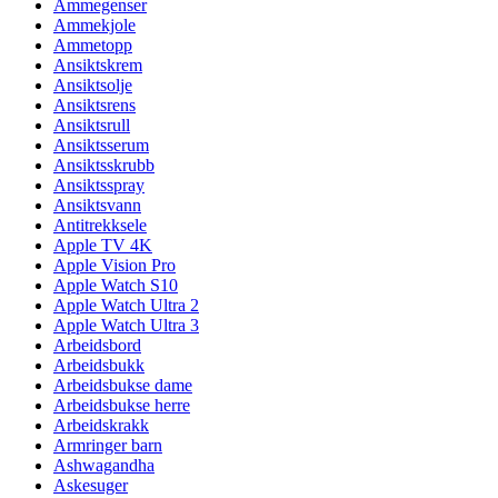
Ammegenser
Ammekjole
Ammetopp
Ansiktskrem
Ansiktsolje
Ansiktsrens
Ansiktsrull
Ansiktsserum
Ansiktsskrubb
Ansiktsspray
Ansiktsvann
Antitrekksele
Apple TV 4K
Apple Vision Pro
Apple Watch S10
Apple Watch Ultra 2
Apple Watch Ultra 3
Arbeidsbord
Arbeidsbukk
Arbeidsbukse dame
Arbeidsbukse herre
Arbeidskrakk
Armringer barn
Ashwagandha
Askesuger