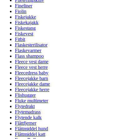
Fileteringskniv
Fineliner
Fiolin
Fiskejakke
Fiskekajakk
Fiskestang
Fiskevest
Fitbit
Flaskesterilisator
Flaskevarmer
Flass shampoo
Fleece vest dame
Fleece vest herre
Fleecedress baby
Fleecejakke barn
Fleecejakke dame
Fleecejakke herre
Flishugger
Fluke multimeter
Flytedrakt
Flytemadrass
Flytende kalk
Flåttfjerner
Flåttmiddel hund
Flåttmiddel katt