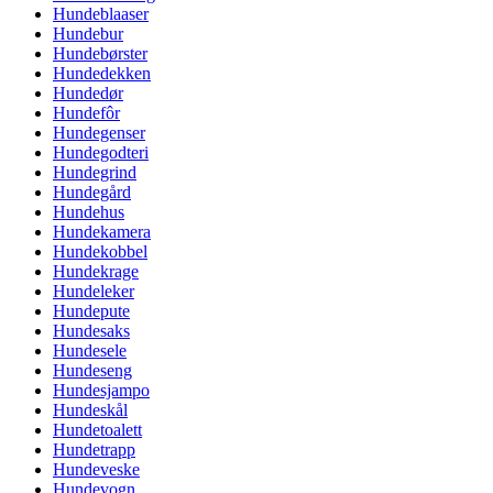
Hundeblaaser
Hundebur
Hundebørster
Hundedekken
Hundedør
Hundefôr
Hundegenser
Hundegodteri
Hundegrind
Hundegård
Hundehus
Hundekamera
Hundekobbel
Hundekrage
Hundeleker
Hundepute
Hundesaks
Hundesele
Hundeseng
Hundesjampo
Hundeskål
Hundetoalett
Hundetrapp
Hundeveske
Hundevogn