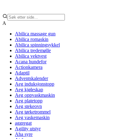
A
Abilica massage gun
Abilica romaskin
Abilica spinningsykkel
Abilica tredemølle
Abilica vektvest
Acana hundefor
Actionkamera
Adaptil
Adventskalender
Aeg induksjonstopp
Aeg kjøleskap
Aeg oppvaskmaskin
Aeg platetopp
Aeg stekeovn
Aeg tørketrommel
Aeg vaskemaskin
aggregat
Agility utstyr
Aha syre