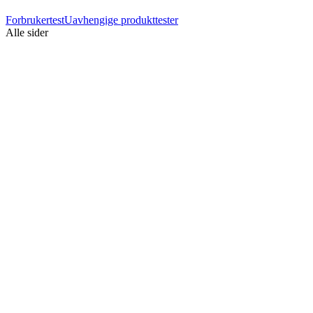
Forbrukertest
Uavhengige produkttester
Alle sider