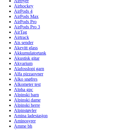
Airfryer
Airhockey
AirPods 4
AirPods Max
AirPods Pro
AirPods Pro 3
AirTag
Airtrack
Ais sender
Akevitt glass
Akkumulatortank
Akustisk gitar
Akvarium
Alafosslopi garn
Alfa pizzaovner
Alko snøfres
Alkometer test
Alpha gpc
Alpinski barn
Alpinski dame
Alpinski herre
Alpinstøvler
Amina ladestasjon
Aminosyrer
Amme bh