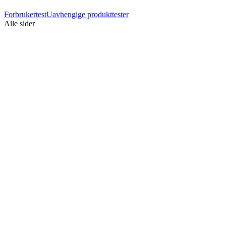
Forbrukertest
Uavhengige produkttester
Alle sider