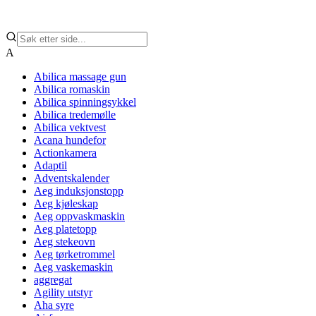
A
Abilica massage gun
Abilica romaskin
Abilica spinningsykkel
Abilica tredemølle
Abilica vektvest
Acana hundefor
Actionkamera
Adaptil
Adventskalender
Aeg induksjonstopp
Aeg kjøleskap
Aeg oppvaskmaskin
Aeg platetopp
Aeg stekeovn
Aeg tørketrommel
Aeg vaskemaskin
aggregat
Agility utstyr
Aha syre