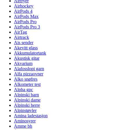
Airfryer
Airhockey
AirPods 4
AirPods Max
AirPods Pro
AirPods Pro 3
AirTag
Airtrack
Ais sender
Akevitt glass
Akkumulatortank
Akustisk gitar
Akvarium
Alafosslopi garn
Alfa pizzaovner
Alko snøfres
Alkometer test
Alpha gpc
Alpinski barn
Alpinski dame
Alpinski herre
Alpinstøvler
Amina ladestasjon
Aminosyrer
Amme bh