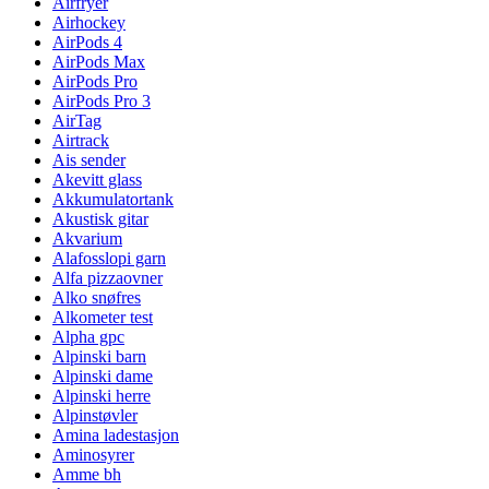
Airfryer
Airhockey
AirPods 4
AirPods Max
AirPods Pro
AirPods Pro 3
AirTag
Airtrack
Ais sender
Akevitt glass
Akkumulatortank
Akustisk gitar
Akvarium
Alafosslopi garn
Alfa pizzaovner
Alko snøfres
Alkometer test
Alpha gpc
Alpinski barn
Alpinski dame
Alpinski herre
Alpinstøvler
Amina ladestasjon
Aminosyrer
Amme bh