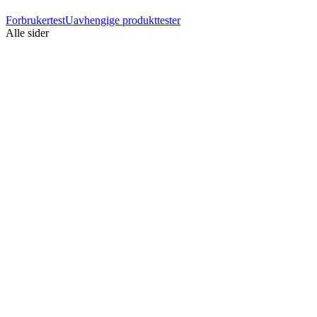
Forbrukertest
Uavhengige produkttester
Alle sider