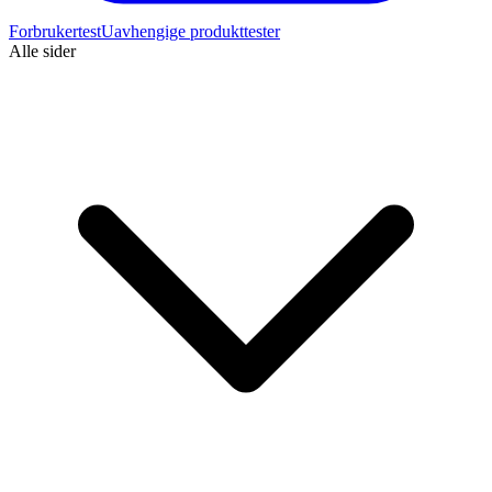
Forbrukertest
Uavhengige produkttester
Alle sider