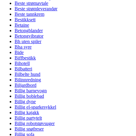
Beste strømavtale
Beste strømleverandør
Beste tannkrem
Bestikksett
Betaine
Betongblander
Betongvibrator
Bh uten spiler
Bha syre
Bide
Biffbestikk
Bihotell
Bilbatteri
Bilbelte hund
Bilinnredning
Biljardbord
Billig barnevogn
Billig boblebad
Billig dyne
Billig el-sparkesykkel
Billig kajakk
Billig partytelt
Billig robotstøvsuger
Billig snøfreser
Billig sofa