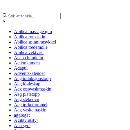
A
Abilica massage gun
Abilica romaskin
Abilica spinningsykkel
Abilica tredemølle
Abilica vektvest
Acana hundefor
Actionkamera
Adaptil
Adventskalender
Aeg induksjonstopp
Aeg kjøleskap
Aeg oppvaskmaskin
Aeg platetopp
Aeg stekeovn
Aeg tørketrommel
Aeg vaskemaskin
aggregat
Agility utstyr
Aha syre