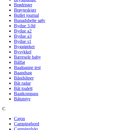
Brødrister
Brøyteskjær
Bullet journal
Bunadsbelte sølv
Bydue 3.0d
Bydue a2
Bydue a3
Bydue s1
Byggtørker
Bysykkel
Bæresele baby
Bålfat
Baalpanne test
Baandsag
Båndsliper
Båt radar
Båt toalett
Baatkompass
Båtutstyr
C
Cajon
Campingbord
Campinglykt