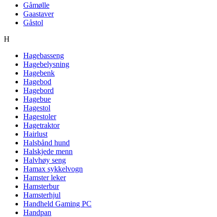
Gåmølle
Gaastaver
Gåstol
H
Hagebasseng
Hagebelysning
Hagebenk
Hagebod
Hagebord
Hagebue
Hagestol
Hagestoler
Hagetraktor
Hairlust
Halsbånd hund
Halskjede menn
Halvhøy seng
Hamax sykkelvogn
Hamster leker
Hamsterbur
Hamsterhjul
Handheld Gaming PC
Handpan