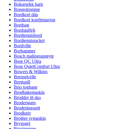
Boksesekk barn
Bongotromme
Bordkort dåp
Bordkort konfirmasjon
Bordsag
Bordstaffeli
Bordtennisbord
Bordtennisracket
Bordvifte
Borhammer
Bosch malingssprøyte
Bose QC Ultra
Bose QuietComfort Ultra
Bowers & Wilkins
Brenselcelle
Brettspill
Brio togbane
Brodbakemaskin
Brodder til sko
Broderigarn
Broderingssett
Brodkniv
Brother symaskin
Brynsgel
Brystpumpe