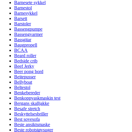
Barnesete sykkel
Barnestol
Barnesykkel
Barsett
Barstoler
Bassengpumpe
Bassengvarmer
Bassgitar
Baugpropell
BCAA
Beard roller
Bedside crib
Beef Jerky
Beer pong bord
Beitepusser
Bellyboat
Beltestol
Benkebereder
Benkoppvaskmaskin test
Bergans skalljakke
Besafe stretch
Beskyttelsesbriller
Best sovesofa
Beste ansiktsmaske
Beste robotstøvsuger