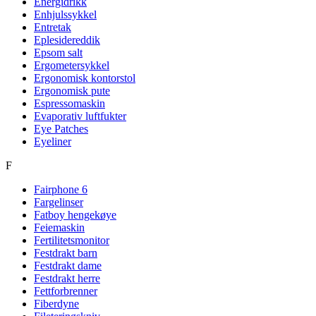
Energidrikk
Enhjulssykkel
Entretak
Eplesidereddik
Epsom salt
Ergometersykkel
Ergonomisk kontorstol
Ergonomisk pute
Espressomaskin
Evaporativ luftfukter
Eye Patches
Eyeliner
F
Fairphone 6
Fargelinser
Fatboy hengekøye
Feiemaskin
Fertilitetsmonitor
Festdrakt barn
Festdrakt dame
Festdrakt herre
Fettforbrenner
Fiberdyne