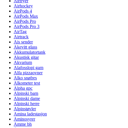
Airfryer
Airhockey
AirPods 4
AirPods Max
AirPods Pro
AirPods Pro 3
AirTag
Airtrack
Ais sender
Akevitt glass
Akkumulatortank
Akustisk gitar
Akvarium
Alafosslopi garn
Alfa pizzaovner
Alko snøfres
Alkometer test
Alpha gpc
Alpinski barn
Alpinski dame
Alpinski herre
Alpinstøvler
Amina ladestasjon
Aminosyrer
Amme bh