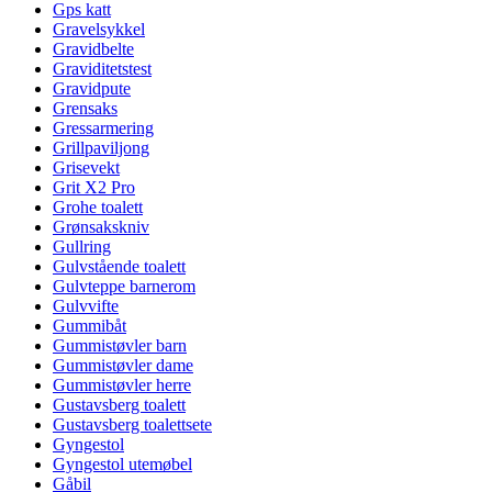
Gps katt
Gravelsykkel
Gravidbelte
Graviditetstest
Gravidpute
Grensaks
Gressarmering
Grillpaviljong
Grisevekt
Grit X2 Pro
Grohe toalett
Grønsakskniv
Gullring
Gulvstående toalett
Gulvteppe barnerom
Gulvvifte
Gummibåt
Gummistøvler barn
Gummistøvler dame
Gummistøvler herre
Gustavsberg toalett
Gustavsberg toalettsete
Gyngestol
Gyngestol utemøbel
Gåbil