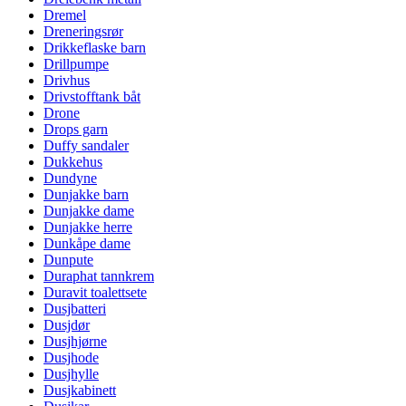
Dremel
Dreneringsrør
Drikkeflaske barn
Drillpumpe
Drivhus
Drivstofftank båt
Drone
Drops garn
Duffy sandaler
Dukkehus
Dundyne
Dunjakke barn
Dunjakke dame
Dunjakke herre
Dunkåpe dame
Dunpute
Duraphat tannkrem
Duravit toalettsete
Dusjbatteri
Dusjdør
Dusjhjørne
Dusjhode
Dusjhylle
Dusjkabinett