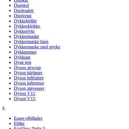
Dusjkar
Dusjstol
Dusjtoalett
Dusjvegg
Dykkebriller
Dykkerklokke
Dykkerlykt
Dykkermaske
Dykkermaske barn
Dykkermaske med styrke
Dykkpumpe
Dykksag
Dyne test
Dyson airwrap
Dyson hårføner
Dyson luftfukter
Dyson luftrenser
Dyson støvsuger
Dyson V12
Dyson V15
E
Easee elbillader
Ebike
EcoFlow Delta 3