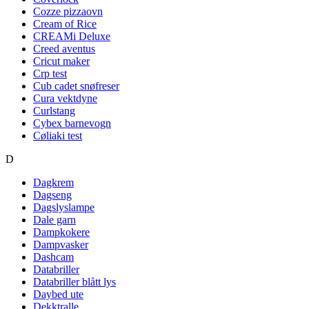
Cozze pizzaovn
Cream of Rice
CREAMi Deluxe
Creed aventus
Cricut maker
Crp test
Cub cadet snøfreser
Cura vektdyne
Curlstang
Cybex barnevogn
Cøliaki test
D
Dagkrem
Dagseng
Dagslyslampe
Dale garn
Dampkokere
Dampvasker
Dashcam
Databriller
Databriller blått lys
Daybed ute
Dekktralle