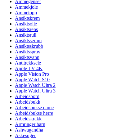
Ammegenser
Ammekjole
Ammetopp
Ansiktskrem
Ansiktsolje
Ansiktsrens
Ansiktsrull
Ansiktsserum
Ansiktsskrubb
Ansiktsspray
Ansiktsvann
Antitrekksele
Apple TV 4K
Apple Vision Pro
Apple Watch S10
Apple Watch Ultra 2
Apple Watch Ultra 3
Arbeidsbord
Arbeidsbukk
Arbeidsbukse dame
Arbeidsbukse herre
Arbeidskrakk
Armringer barn
Ashwagandha
Askesuger