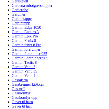
Garasjetelt
Gardena robotgressklipper
Garderobe
Gardiner
Gardinkappe
Gardintrapp
Garmin Edge 1050
Garmin Enduro 3
Garmin Epix Pro
Garmin Fenix 8
Garmin fenix 8 Pro
Garmin forerunner
Garmin forerunner 935
Garmin Forerunner 965
Garmin Tactix 8
Garmin Venu 3
Garmin Venu 3S
Garmin Venu 4
Gassalarm
Gassbrenner kjøkken
Gassgrill
Gasskomfyr
Gasskomfyrtopp
Gaver til barn
Gaver til han