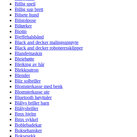
Billig speil
Billig sup brett
Bilsete hund
Bilstolpose
Biltørker
Biotin
Bjeffehalsbånd
Black and decker malingssprøyte
Black and decker robotgressklipper
Blandemaskin
Bleiebøtte
Bleiking av hår
Blekkpatron
Blender
Bliz solbriller
Blomsterkasse med benk
Blomsterkasse ute
Bluetooth høyttaler
Blålys briller barn
Blålysbriller
Bmx hjelm
Bmx sykkel
Boblebadekar
Boksehansker
Boksesekk