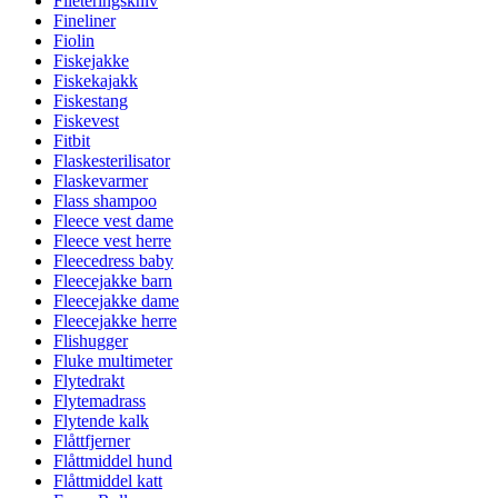
Fileteringskniv
Fineliner
Fiolin
Fiskejakke
Fiskekajakk
Fiskestang
Fiskevest
Fitbit
Flaskesterilisator
Flaskevarmer
Flass shampoo
Fleece vest dame
Fleece vest herre
Fleecedress baby
Fleecejakke barn
Fleecejakke dame
Fleecejakke herre
Flishugger
Fluke multimeter
Flytedrakt
Flytemadrass
Flytende kalk
Flåttfjerner
Flåttmiddel hund
Flåttmiddel katt