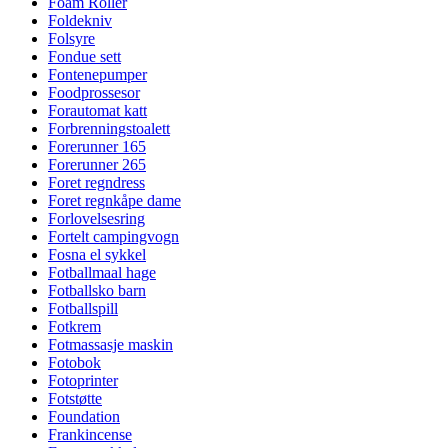
Foam Roller
Foldekniv
Folsyre
Fondue sett
Fontenepumper
Foodprossesor
Forautomat katt
Forbrenningstoalett
Forerunner 165
Forerunner 265
Foret regndress
Foret regnkåpe dame
Forlovelsesring
Fortelt campingvogn
Fosna el sykkel
Fotballmaal hage
Fotballsko barn
Fotballspill
Fotkrem
Fotmassasje maskin
Fotobok
Fotoprinter
Fotstøtte
Foundation
Frankincense