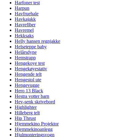
Harfoner test
Harpun
Havfruehale
Havkajakk
Havrefiber
Havremel
Hekksaks
Helly hansen regnjakke
Helseteppe baby
Helårsdyne
Hemstrapp
Hengekoye test
Hengekøyestativ
Hengende telt
Hengestol ute
Hengevugge
Hero 13 Black
Hestra votter barn
Hev-senk skrivebord
Highlighter
Hilleberg telt
Hip Thrust
Hjemmekino Projektor
Hjemmekinoanlegg
Hjulmonteringsvogn