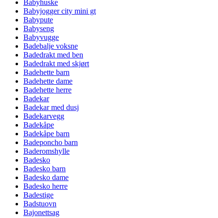
Babyhuske
Babyjogger city mini gt
Babypute
Babyseng
Babyvugge
Badebalje voksne
Badedrakt med ben
Badedrakt med skjørt
Badehette barn
Badehette dame
Badehette herre
Badekar
Badekar med dusj
Badekarvegg
Badekåpe
Badekåpe barn
Badeponcho barn
Baderomshylle
Badesko
Badesko barn
Badesko dame
Badesko herre
Badestige
Badstuovn
Bajonettsag