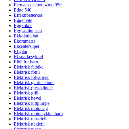
Ecovacs deebot ozmo 950
Edge 540
Effektforsterker
Eggehvite
Eggkoker
Eggløsningstest
Ekkolodd båt
Ekornmater
Eksentersliper
El-gitar
El-sparkesykkel
Elbil for barn
Elektrisk fatbike
Elektrisk fotfil
Elektrisk fotvarmer
Elektrisk gardinskinne
Elektrisk gressklipper
Elektrisk grill
Elektrisk høvel
Elektrisk luftpumpe
Elektrisk motorsag
Elektrisk motorsykkel barn
Elektrisk musefelle
Elektrisk neglefil