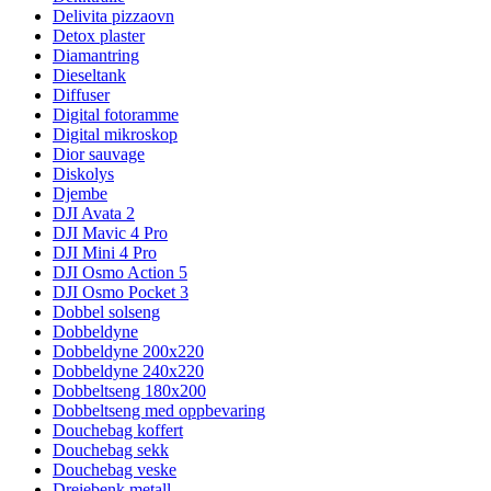
Delivita pizzaovn
Detox plaster
Diamantring
Dieseltank
Diffuser
Digital fotoramme
Digital mikroskop
Dior sauvage
Diskolys
Djembe
DJI Avata 2
DJI Mavic 4 Pro
DJI Mini 4 Pro
DJI Osmo Action 5
DJI Osmo Pocket 3
Dobbel solseng
Dobbeldyne
Dobbeldyne 200x220
Dobbeldyne 240x220
Dobbeltseng 180x200
Dobbeltseng med oppbevaring
Douchebag koffert
Douchebag sekk
Douchebag veske
Dreiebenk metall