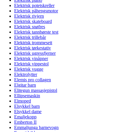
Elektrisk piano
Elektrisk potetskreller
Elektrisk påhengsmotor
Elektrisk rivjern
Elektrisk skateboard
Elektrisk snøfres
Elektrisk tannbørste test
Elektrisk trillebår
Elektrisk trommesett
Elektrisk tørkestativ
Elektrisk ugressfjerner
Elektrisk vinåpner
Elektrisk vippestol
Elektrisk vugge
Elektrolytter
Elemis pro collagen
Elgitar barn
Elitegun massasjepistol
Ellipsemaskin
Elmoped
Elsykkel barn
Elsykkel dame
Emaljekopp
Emberton II
Emmaljunga barnevogn