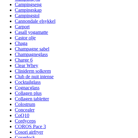
Campingseng
Campingskap
Campingstol
Cannondale elsykkel
Carport
Casall yogamatte
Castor olje
Chaga
Champagne sabel
Champagneglass
Charge 6
Clear Whey
Cliniderm solkrem
Club de nuit intense
Cocktailglass
Cognacglass
Collagen plus
Collagen tabletter
Colostrum
Concealer
CoQ10
Cordyceps
COROS Pace 3
Cosori airfryer
Coverlock