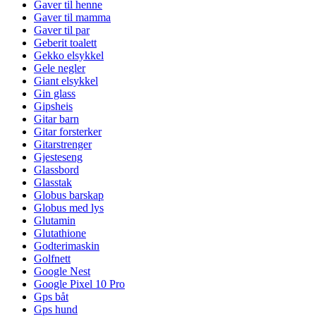
Gaver til henne
Gaver til mamma
Gaver til par
Geberit toalett
Gekko elsykkel
Gele negler
Giant elsykkel
Gin glass
Gipsheis
Gitar barn
Gitar forsterker
Gitarstrenger
Gjesteseng
Glassbord
Glasstak
Globus barskap
Globus med lys
Glutamin
Glutathione
Godterimaskin
Golfnett
Google Nest
Google Pixel 10 Pro
Gps båt
Gps hund