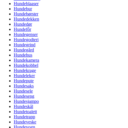
Hundeblaaser
Hundebur
Hundebørster
Hundedekken
Hundedør
Hundefôr
Hundegenser
Hundegodteri
Hundegrind
Hundegård
Hundehus
Hundekamera
Hundekobbel
Hundekrage
Hundeleker
Hundepute
Hundesaks
Hundesele
Hundeseng
Hundesjampo
Hundeskål
Hundetoalett
Hundetrapp
Hundeveske
Hundevogn