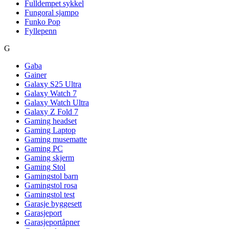
Fulldempet sykkel
Fungoral sjampo
Funko Pop
Fyllepenn
G
Gaba
Gainer
Galaxy S25 Ultra
Galaxy Watch 7
Galaxy Watch Ultra
Galaxy Z Fold 7
Gaming headset
Gaming Laptop
Gaming musematte
Gaming PC
Gaming skjerm
Gaming Stol
Gamingstol barn
Gamingstol rosa
Gamingstol test
Garasje byggesett
Garasjeport
Garasjeportåpner