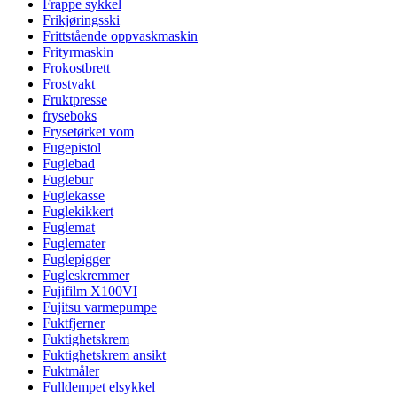
Frappe sykkel
Frikjøringsski
Frittstående oppvaskmaskin
Frityrmaskin
Frokostbrett
Frostvakt
Fruktpresse
fryseboks
Frysetørket vom
Fugepistol
Fuglebad
Fuglebur
Fuglekasse
Fuglekikkert
Fuglemat
Fuglemater
Fuglepigger
Fugleskremmer
Fujifilm X100VI
Fujitsu varmepumpe
Fuktfjerner
Fuktighetskrem
Fuktighetskrem ansikt
Fuktmåler
Fulldempet elsykkel