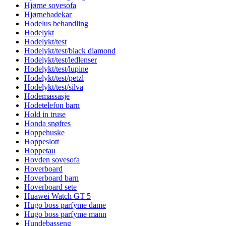
Hjørne sovesofa
Hjørnebadekar
Hodelus behandling
Hodelykt
Hodelykt/test
Hodelykt/test/black diamond
Hodelykt/test/ledlenser
Hodelykt/test/lupine
Hodelykt/test/petzl
Hodelykt/test/silva
Hodemassasje
Hodetelefon barn
Hold in truse
Honda snøfres
Hoppehuske
Hoppeslott
Hoppetau
Hovden sovesofa
Hoverboard
Hoverboard barn
Hoverboard sete
Huawei Watch GT 5
Hugo boss parfyme dame
Hugo boss parfyme mann
Hundebasseng