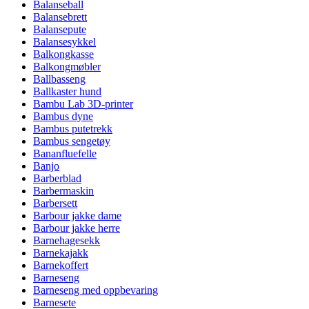
Balanseball
Balansebrett
Balansepute
Balansesykkel
Balkongkasse
Balkongmøbler
Ballbasseng
Ballkaster hund
Bambu Lab 3D-printer
Bambus dyne
Bambus putetrekk
Bambus sengetøy
Bananfluefelle
Banjo
Barberblad
Barbermaskin
Barbersett
Barbour jakke dame
Barbour jakke herre
Barnehagesekk
Barnekajakk
Barnekoffert
Barneseng
Barneseng med oppbevaring
Barnesete