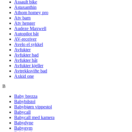
Assault bike
Astaxanthin
Athom homey pro
Atv barn
Atv henger
Audeze Maxwell
Autopilot båt
AV-receiver
Avelo el sykkel
Avfukter
Avfukter bad
Avfukter båt
Avfukter kjeller
Avtrekksvifte bad
Axkid one
B
Baby brezza
Babybilstol
Babybjørn vippestol
Babycall
Babycall med kamera
Babydyne
Babygym