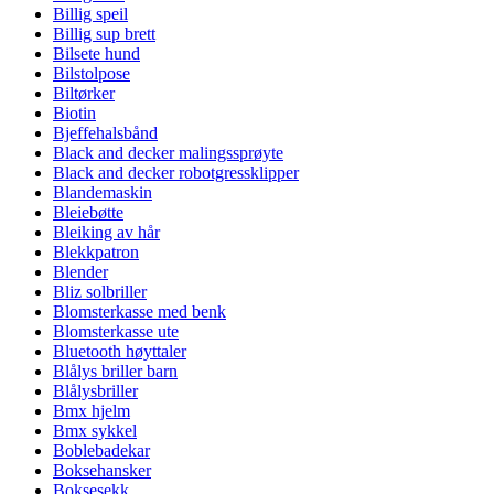
Billig speil
Billig sup brett
Bilsete hund
Bilstolpose
Biltørker
Biotin
Bjeffehalsbånd
Black and decker malingssprøyte
Black and decker robotgressklipper
Blandemaskin
Bleiebøtte
Bleiking av hår
Blekkpatron
Blender
Bliz solbriller
Blomsterkasse med benk
Blomsterkasse ute
Bluetooth høyttaler
Blålys briller barn
Blålysbriller
Bmx hjelm
Bmx sykkel
Boblebadekar
Boksehansker
Boksesekk