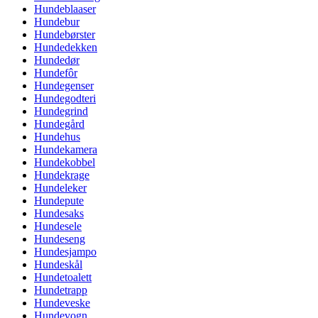
Hundeblaaser
Hundebur
Hundebørster
Hundedekken
Hundedør
Hundefôr
Hundegenser
Hundegodteri
Hundegrind
Hundegård
Hundehus
Hundekamera
Hundekobbel
Hundekrage
Hundeleker
Hundepute
Hundesaks
Hundesele
Hundeseng
Hundesjampo
Hundeskål
Hundetoalett
Hundetrapp
Hundeveske
Hundevogn