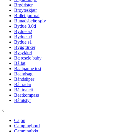
Brødrister
Brøyteskjær
Bullet journal
Bunadsbelte sølv
Bydue 3.0d
Bydue a2
Bydue a3
Bydue s1
Byggtørker
Bysykkel
Bæresele baby
Bålfat
Baalpanne test
Baandsag
Båndsliper
Båt radar
Båt toalett
Baatkompass
Båtutstyr
C
Cajon
Campingbord
Campinglykt