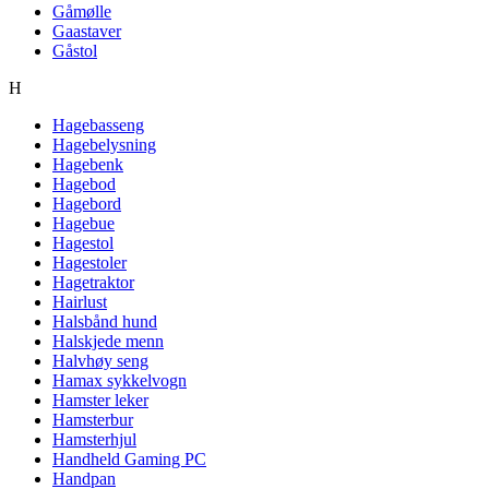
Gåmølle
Gaastaver
Gåstol
H
Hagebasseng
Hagebelysning
Hagebenk
Hagebod
Hagebord
Hagebue
Hagestol
Hagestoler
Hagetraktor
Hairlust
Halsbånd hund
Halskjede menn
Halvhøy seng
Hamax sykkelvogn
Hamster leker
Hamsterbur
Hamsterhjul
Handheld Gaming PC
Handpan