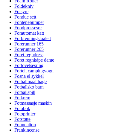
Foam Roller
Foldekniv
Folsyre
Fondue sett
Fontenepumper
Foodprossesor
Forautomat katt
Forbrenningstoalett
Forerunner 165
Forerunner 265
Foret regndress
Foret regnkåpe dame
Forlovelsesring
Fortelt campingvogn
Fosna el sykkel
Fotballmaal hage
Fotballsko barn
Fotballspill
Fotkrem
Fotmassasje maskin
Fotobok
Fotoprinter
Fotstøtte
Foundation
Frankincense