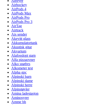
Airfryer
Airhockey
AirPods 4
AirPods Max
AirPods Pro
AirPods Pro 3
AirTag
Airtrack
Ais sender
Akevitt glass
Akkumulatortank
Akustisk gitar
Akvarium
Alafosslopi garn
Alfa pizzaovner
Alko snøfres
Alkometer test
Alpha gpc
Alpinski barn
Alpinski dame
Alpinski herre
Alpinstøvler
Amina ladestasjon
Aminosyrer
Amme bh