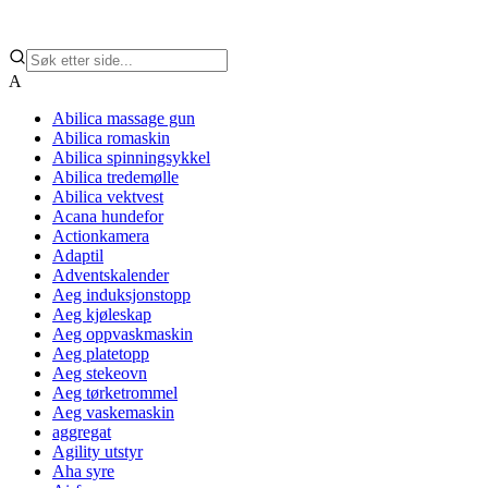
A
Abilica massage gun
Abilica romaskin
Abilica spinningsykkel
Abilica tredemølle
Abilica vektvest
Acana hundefor
Actionkamera
Adaptil
Adventskalender
Aeg induksjonstopp
Aeg kjøleskap
Aeg oppvaskmaskin
Aeg platetopp
Aeg stekeovn
Aeg tørketrommel
Aeg vaskemaskin
aggregat
Agility utstyr
Aha syre