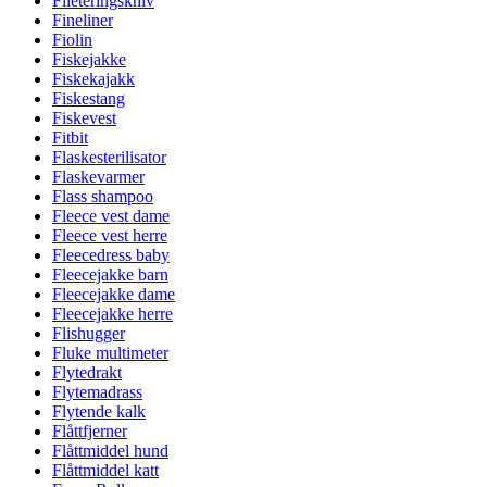
Fileteringskniv
Fineliner
Fiolin
Fiskejakke
Fiskekajakk
Fiskestang
Fiskevest
Fitbit
Flaskesterilisator
Flaskevarmer
Flass shampoo
Fleece vest dame
Fleece vest herre
Fleecedress baby
Fleecejakke barn
Fleecejakke dame
Fleecejakke herre
Flishugger
Fluke multimeter
Flytedrakt
Flytemadrass
Flytende kalk
Flåttfjerner
Flåttmiddel hund
Flåttmiddel katt