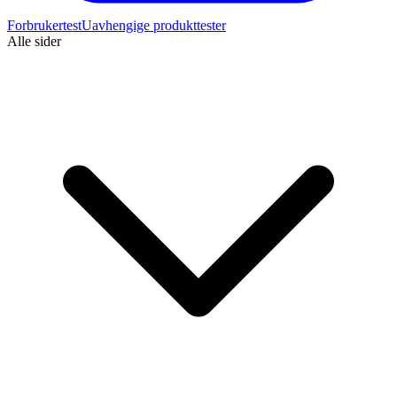
Forbrukertest
Uavhengige produkttester
Alle sider