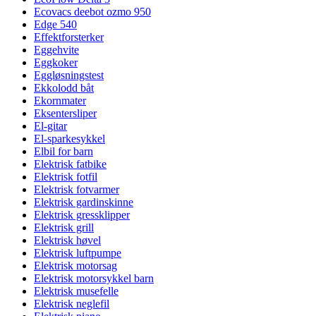
Ecovacs deebot ozmo 950
Edge 540
Effektforsterker
Eggehvite
Eggkoker
Eggløsningstest
Ekkolodd båt
Ekornmater
Eksentersliper
El-gitar
El-sparkesykkel
Elbil for barn
Elektrisk fatbike
Elektrisk fotfil
Elektrisk fotvarmer
Elektrisk gardinskinne
Elektrisk gressklipper
Elektrisk grill
Elektrisk høvel
Elektrisk luftpumpe
Elektrisk motorsag
Elektrisk motorsykkel barn
Elektrisk musefelle
Elektrisk neglefil