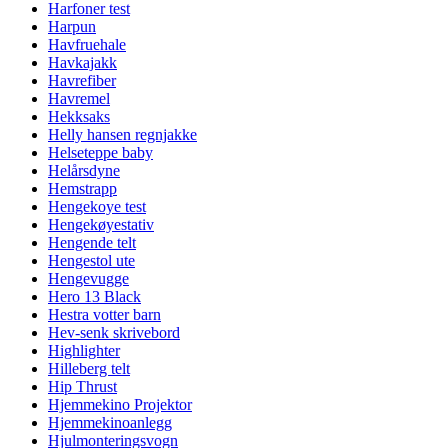
Harfoner test
Harpun
Havfruehale
Havkajakk
Havrefiber
Havremel
Hekksaks
Helly hansen regnjakke
Helseteppe baby
Helårsdyne
Hemstrapp
Hengekoye test
Hengekøyestativ
Hengende telt
Hengestol ute
Hengevugge
Hero 13 Black
Hestra votter barn
Hev-senk skrivebord
Highlighter
Hilleberg telt
Hip Thrust
Hjemmekino Projektor
Hjemmekinoanlegg
Hjulmonteringsvogn