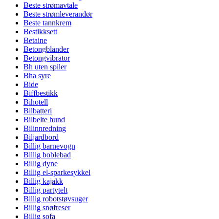
Beste strømavtale
Beste strømleverandør
Beste tannkrem
Bestikksett
Betaine
Betongblander
Betongvibrator
Bh uten spiler
Bha syre
Bide
Biffbestikk
Bihotell
Bilbatteri
Bilbelte hund
Bilinnredning
Biljardbord
Billig barnevogn
Billig boblebad
Billig dyne
Billig el-sparkesykkel
Billig kajakk
Billig partytelt
Billig robotstøvsuger
Billig snøfreser
Billig sofa