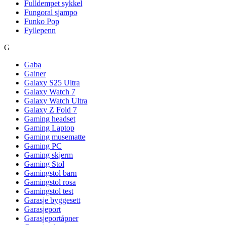
Fulldempet sykkel
Fungoral sjampo
Funko Pop
Fyllepenn
G
Gaba
Gainer
Galaxy S25 Ultra
Galaxy Watch 7
Galaxy Watch Ultra
Galaxy Z Fold 7
Gaming headset
Gaming Laptop
Gaming musematte
Gaming PC
Gaming skjerm
Gaming Stol
Gamingstol barn
Gamingstol rosa
Gamingstol test
Garasje byggesett
Garasjeport
Garasjeportåpner