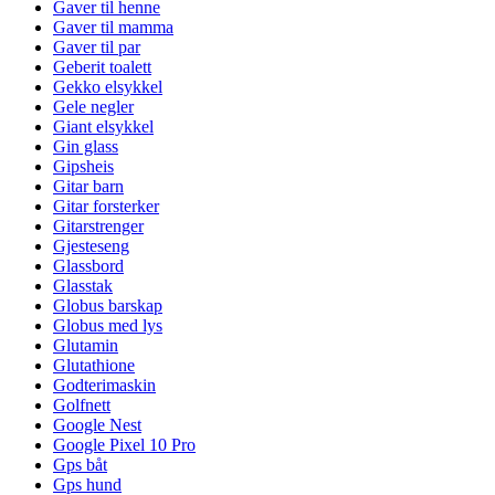
Gaver til henne
Gaver til mamma
Gaver til par
Geberit toalett
Gekko elsykkel
Gele negler
Giant elsykkel
Gin glass
Gipsheis
Gitar barn
Gitar forsterker
Gitarstrenger
Gjesteseng
Glassbord
Glasstak
Globus barskap
Globus med lys
Glutamin
Glutathione
Godterimaskin
Golfnett
Google Nest
Google Pixel 10 Pro
Gps båt
Gps hund