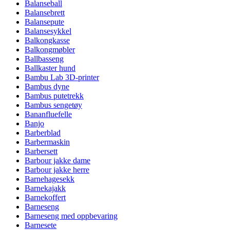
Balanseball
Balansebrett
Balansepute
Balansesykkel
Balkongkasse
Balkongmøbler
Ballbasseng
Ballkaster hund
Bambu Lab 3D-printer
Bambus dyne
Bambus putetrekk
Bambus sengetøy
Bananfluefelle
Banjo
Barberblad
Barbermaskin
Barbersett
Barbour jakke dame
Barbour jakke herre
Barnehagesekk
Barnekajakk
Barnekoffert
Barneseng
Barneseng med oppbevaring
Barnesete