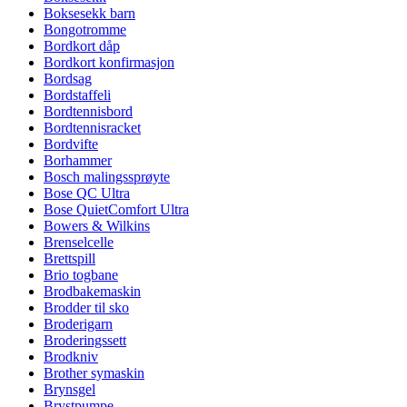
Boksesekk barn
Bongotromme
Bordkort dåp
Bordkort konfirmasjon
Bordsag
Bordstaffeli
Bordtennisbord
Bordtennisracket
Bordvifte
Borhammer
Bosch malingssprøyte
Bose QC Ultra
Bose QuietComfort Ultra
Bowers & Wilkins
Brenselcelle
Brettspill
Brio togbane
Brodbakemaskin
Brodder til sko
Broderigarn
Broderingssett
Brodkniv
Brother symaskin
Brynsgel
Brystpumpe