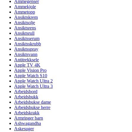
Ammegenser
Ammekjole
Ammetopp
Ansiktskrem
Ansiktsolje
Ansiktsrens
Ansiktsrull
Ansiktsserum
Ansiktsskrubb
Ansiktsspray
Ansiktsvann
Antitrekksele
Apple TV 4K
Apple Vision Pro
Apple Watch S10
Apple Watch Ultra 2
Apple Watch Ultra 3
Arbeidsbord
Arbeidsbukk
Arbeidsbukse dame
Arbeidsbukse herre
Arbeidskrakk
Armringer barn
Ashwagandha
Askesuger