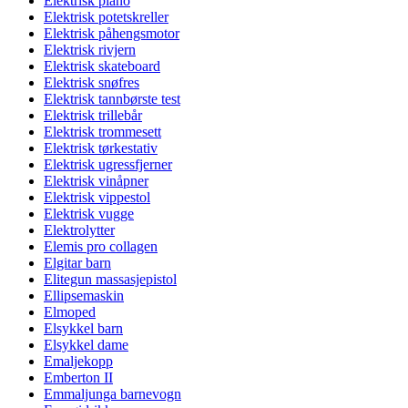
Elektrisk piano
Elektrisk potetskreller
Elektrisk påhengsmotor
Elektrisk rivjern
Elektrisk skateboard
Elektrisk snøfres
Elektrisk tannbørste test
Elektrisk trillebår
Elektrisk trommesett
Elektrisk tørkestativ
Elektrisk ugressfjerner
Elektrisk vinåpner
Elektrisk vippestol
Elektrisk vugge
Elektrolytter
Elemis pro collagen
Elgitar barn
Elitegun massasjepistol
Ellipsemaskin
Elmoped
Elsykkel barn
Elsykkel dame
Emaljekopp
Emberton II
Emmaljunga barnevogn