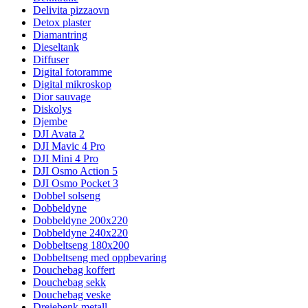
Delivita pizzaovn
Detox plaster
Diamantring
Dieseltank
Diffuser
Digital fotoramme
Digital mikroskop
Dior sauvage
Diskolys
Djembe
DJI Avata 2
DJI Mavic 4 Pro
DJI Mini 4 Pro
DJI Osmo Action 5
DJI Osmo Pocket 3
Dobbel solseng
Dobbeldyne
Dobbeldyne 200x220
Dobbeldyne 240x220
Dobbeltseng 180x200
Dobbeltseng med oppbevaring
Douchebag koffert
Douchebag sekk
Douchebag veske
Dreiebenk metall