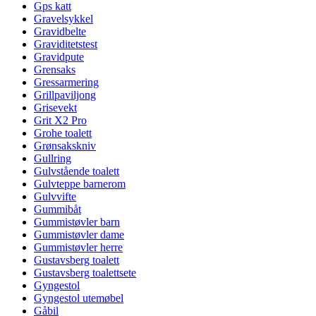
Gps katt
Gravelsykkel
Gravidbelte
Graviditetstest
Gravidpute
Grensaks
Gressarmering
Grillpaviljong
Grisevekt
Grit X2 Pro
Grohe toalett
Grønsakskniv
Gullring
Gulvstående toalett
Gulvteppe barnerom
Gulvvifte
Gummibåt
Gummistøvler barn
Gummistøvler dame
Gummistøvler herre
Gustavsberg toalett
Gustavsberg toalettsete
Gyngestol
Gyngestol utemøbel
Gåbil