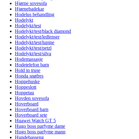
Hjørne sovesofa
Hjørnebadekar
Hodelus behandling
Hodelykt
Hodelykt/test
Hodelykt/test/black diamond
Hodelykt/test/ledlenser
Hodelykt/test/lupine
Hodelykt/test/petzl
Hodelykt/test/silva
Hodemassasje
Hodetelefon barn
Hold in truse
Honda snøfres
Hoppehuske
Hoppeslott
Hoppetau
Hovden sovesofa
Hoverboard
Hoverboard barn
Hoverboard sete
Huawei Watch GT 5
Hugo boss parfyme dame
Hugo boss parfyme mann
Hundebasseng