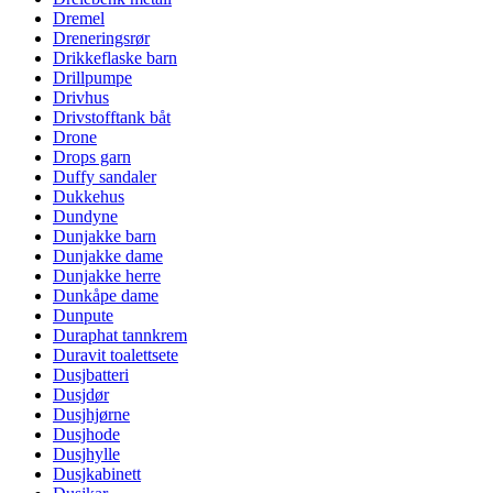
Dremel
Dreneringsrør
Drikkeflaske barn
Drillpumpe
Drivhus
Drivstofftank båt
Drone
Drops garn
Duffy sandaler
Dukkehus
Dundyne
Dunjakke barn
Dunjakke dame
Dunjakke herre
Dunkåpe dame
Dunpute
Duraphat tannkrem
Duravit toalettsete
Dusjbatteri
Dusjdør
Dusjhjørne
Dusjhode
Dusjhylle
Dusjkabinett