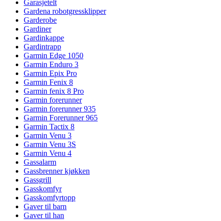
Garasjetelt
Gardena robotgressklipper
Garderobe
Gardiner
Gardinkappe
Gardintrapp
Garmin Edge 1050
Garmin Enduro 3
Garmin Epix Pro
Garmin Fenix 8
Garmin fenix 8 Pro
Garmin forerunner
Garmin forerunner 935
Garmin Forerunner 965
Garmin Tactix 8
Garmin Venu 3
Garmin Venu 3S
Garmin Venu 4
Gassalarm
Gassbrenner kjøkken
Gassgrill
Gasskomfyr
Gasskomfyrtopp
Gaver til barn
Gaver til han