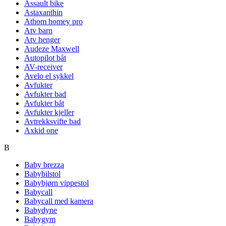
Assault bike
Astaxanthin
Athom homey pro
Atv barn
Atv henger
Audeze Maxwell
Autopilot båt
AV-receiver
Avelo el sykkel
Avfukter
Avfukter bad
Avfukter båt
Avfukter kjeller
Avtrekksvifte bad
Axkid one
B
Baby brezza
Babybilstol
Babybjørn vippestol
Babycall
Babycall med kamera
Babydyne
Babygym