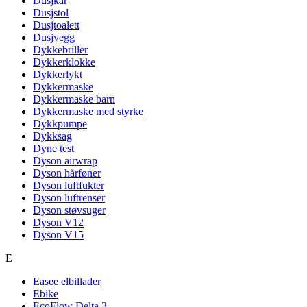
Dusjkar
Dusjstol
Dusjtoalett
Dusjvegg
Dykkebriller
Dykkerklokke
Dykkerlykt
Dykkermaske
Dykkermaske barn
Dykkermaske med styrke
Dykkpumpe
Dykksag
Dyne test
Dyson airwrap
Dyson hårføner
Dyson luftfukter
Dyson luftrenser
Dyson støvsuger
Dyson V12
Dyson V15
E
Easee elbillader
Ebike
EcoFlow Delta 3