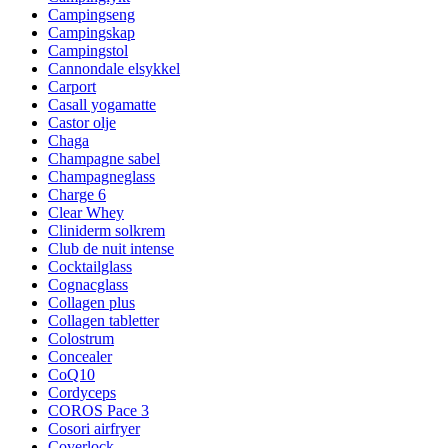
Campingseng
Campingskap
Campingstol
Cannondale elsykkel
Carport
Casall yogamatte
Castor olje
Chaga
Champagne sabel
Champagneglass
Charge 6
Clear Whey
Cliniderm solkrem
Club de nuit intense
Cocktailglass
Cognacglass
Collagen plus
Collagen tabletter
Colostrum
Concealer
CoQ10
Cordyceps
COROS Pace 3
Cosori airfryer
Coverlock