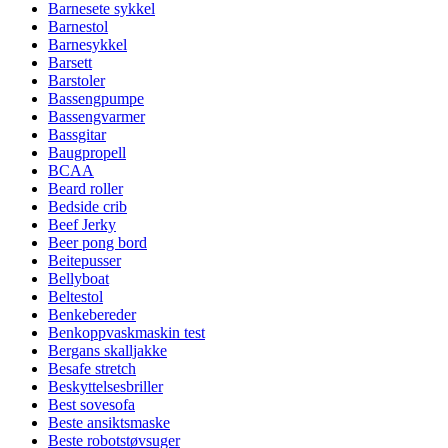
Barnesete sykkel
Barnestol
Barnesykkel
Barsett
Barstoler
Bassengpumpe
Bassengvarmer
Bassgitar
Baugpropell
BCAA
Beard roller
Bedside crib
Beef Jerky
Beer pong bord
Beitepusser
Bellyboat
Beltestol
Benkebereder
Benkoppvaskmaskin test
Bergans skalljakke
Besafe stretch
Beskyttelsesbriller
Best sovesofa
Beste ansiktsmaske
Beste robotstøvsuger