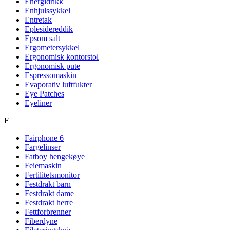
Energidrikk
Enhjulssykkel
Entretak
Eplesidereddik
Epsom salt
Ergometersykkel
Ergonomisk kontorstol
Ergonomisk pute
Espressomaskin
Evaporativ luftfukter
Eye Patches
Eyeliner
F
Fairphone 6
Fargelinser
Fatboy hengekøye
Feiemaskin
Fertilitetsmonitor
Festdrakt barn
Festdrakt dame
Festdrakt herre
Fettforbrenner
Fiberdyne