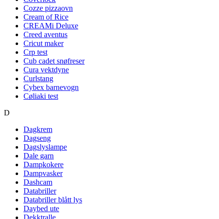
Cozze pizzaovn
Cream of Rice
CREAMi Deluxe
Creed aventus
Cricut maker
Crp test
Cub cadet snøfreser
Cura vektdyne
Curlstang
Cybex barnevogn
Cøliaki test
D
Dagkrem
Dagseng
Dagslyslampe
Dale garn
Dampkokere
Dampvasker
Dashcam
Databriller
Databriller blått lys
Daybed ute
Dekktralle