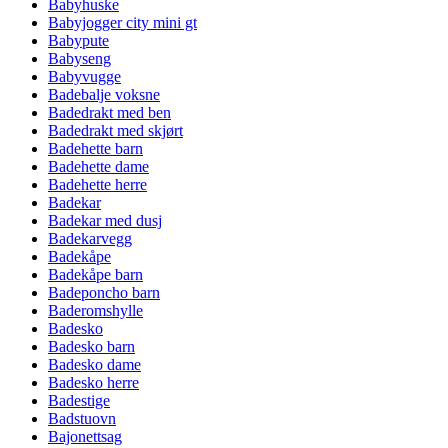
Babyhuske
Babyjogger city mini gt
Babypute
Babyseng
Babyvugge
Badebalje voksne
Badedrakt med ben
Badedrakt med skjørt
Badehette barn
Badehette dame
Badehette herre
Badekar
Badekar med dusj
Badekarvegg
Badekåpe
Badekåpe barn
Badeponcho barn
Baderomshylle
Badesko
Badesko barn
Badesko dame
Badesko herre
Badestige
Badstuovn
Bajonettsag