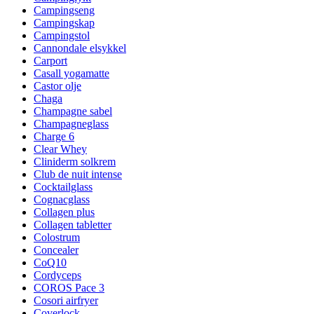
Campingseng
Campingskap
Campingstol
Cannondale elsykkel
Carport
Casall yogamatte
Castor olje
Chaga
Champagne sabel
Champagneglass
Charge 6
Clear Whey
Cliniderm solkrem
Club de nuit intense
Cocktailglass
Cognacglass
Collagen plus
Collagen tabletter
Colostrum
Concealer
CoQ10
Cordyceps
COROS Pace 3
Cosori airfryer
Coverlock