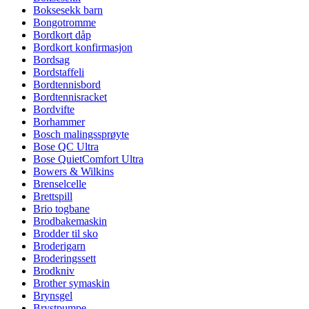
Boksesekk barn
Bongotromme
Bordkort dåp
Bordkort konfirmasjon
Bordsag
Bordstaffeli
Bordtennisbord
Bordtennisracket
Bordvifte
Borhammer
Bosch malingssprøyte
Bose QC Ultra
Bose QuietComfort Ultra
Bowers & Wilkins
Brenselcelle
Brettspill
Brio togbane
Brodbakemaskin
Brodder til sko
Broderigarn
Broderingssett
Brodkniv
Brother symaskin
Brynsgel
Brystpumpe