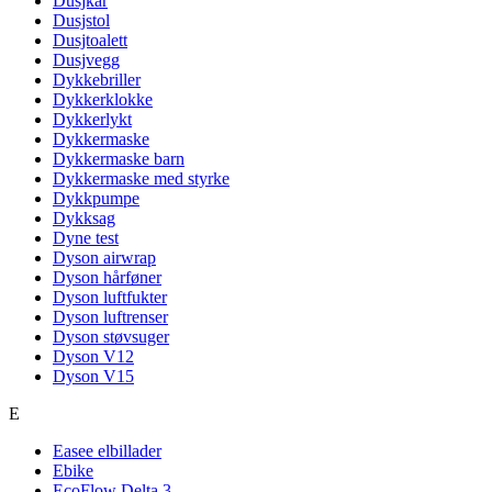
Dusjkar
Dusjstol
Dusjtoalett
Dusjvegg
Dykkebriller
Dykkerklokke
Dykkerlykt
Dykkermaske
Dykkermaske barn
Dykkermaske med styrke
Dykkpumpe
Dykksag
Dyne test
Dyson airwrap
Dyson hårføner
Dyson luftfukter
Dyson luftrenser
Dyson støvsuger
Dyson V12
Dyson V15
E
Easee elbillader
Ebike
EcoFlow Delta 3