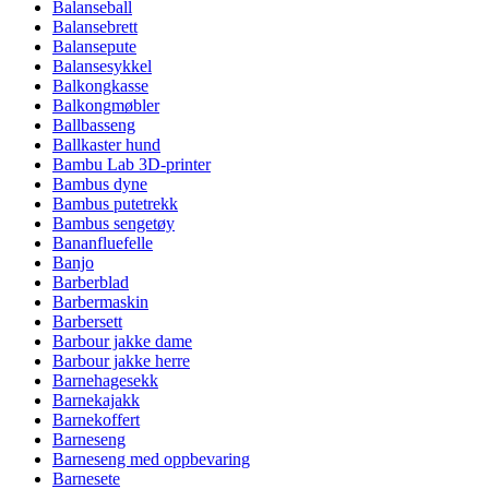
Balanseball
Balansebrett
Balansepute
Balansesykkel
Balkongkasse
Balkongmøbler
Ballbasseng
Ballkaster hund
Bambu Lab 3D-printer
Bambus dyne
Bambus putetrekk
Bambus sengetøy
Bananfluefelle
Banjo
Barberblad
Barbermaskin
Barbersett
Barbour jakke dame
Barbour jakke herre
Barnehagesekk
Barnekajakk
Barnekoffert
Barneseng
Barneseng med oppbevaring
Barnesete