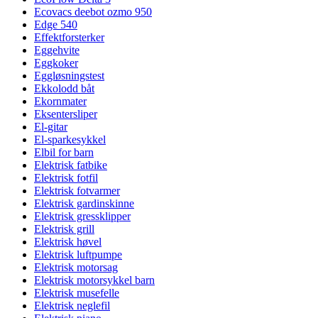
Ecovacs deebot ozmo 950
Edge 540
Effektforsterker
Eggehvite
Eggkoker
Eggløsningstest
Ekkolodd båt
Ekornmater
Eksentersliper
El-gitar
El-sparkesykkel
Elbil for barn
Elektrisk fatbike
Elektrisk fotfil
Elektrisk fotvarmer
Elektrisk gardinskinne
Elektrisk gressklipper
Elektrisk grill
Elektrisk høvel
Elektrisk luftpumpe
Elektrisk motorsag
Elektrisk motorsykkel barn
Elektrisk musefelle
Elektrisk neglefil