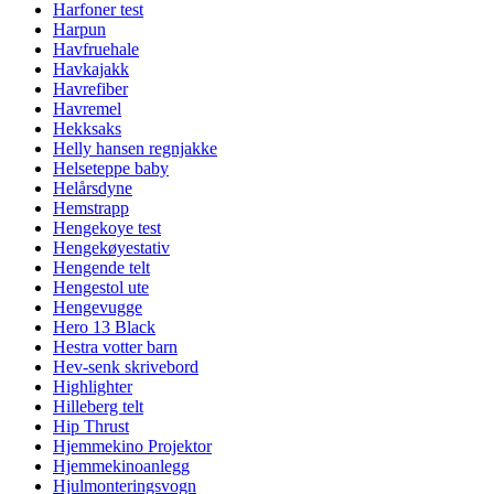
Harfoner test
Harpun
Havfruehale
Havkajakk
Havrefiber
Havremel
Hekksaks
Helly hansen regnjakke
Helseteppe baby
Helårsdyne
Hemstrapp
Hengekoye test
Hengekøyestativ
Hengende telt
Hengestol ute
Hengevugge
Hero 13 Black
Hestra votter barn
Hev-senk skrivebord
Highlighter
Hilleberg telt
Hip Thrust
Hjemmekino Projektor
Hjemmekinoanlegg
Hjulmonteringsvogn