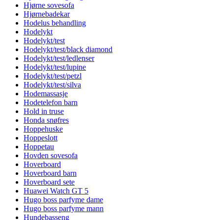
Hjørne sovesofa
Hjørnebadekar
Hodelus behandling
Hodelykt
Hodelykt/test
Hodelykt/test/black diamond
Hodelykt/test/ledlenser
Hodelykt/test/lupine
Hodelykt/test/petzl
Hodelykt/test/silva
Hodemassasje
Hodetelefon barn
Hold in truse
Honda snøfres
Hoppehuske
Hoppeslott
Hoppetau
Hovden sovesofa
Hoverboard
Hoverboard barn
Hoverboard sete
Huawei Watch GT 5
Hugo boss parfyme dame
Hugo boss parfyme mann
Hundebasseng