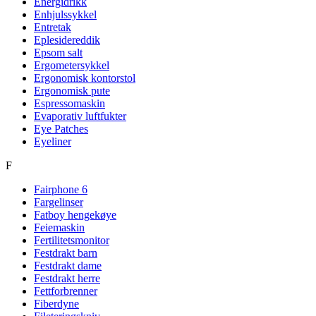
Energidrikk
Enhjulssykkel
Entretak
Eplesidereddik
Epsom salt
Ergometersykkel
Ergonomisk kontorstol
Ergonomisk pute
Espressomaskin
Evaporativ luftfukter
Eye Patches
Eyeliner
F
Fairphone 6
Fargelinser
Fatboy hengekøye
Feiemaskin
Fertilitetsmonitor
Festdrakt barn
Festdrakt dame
Festdrakt herre
Fettforbrenner
Fiberdyne