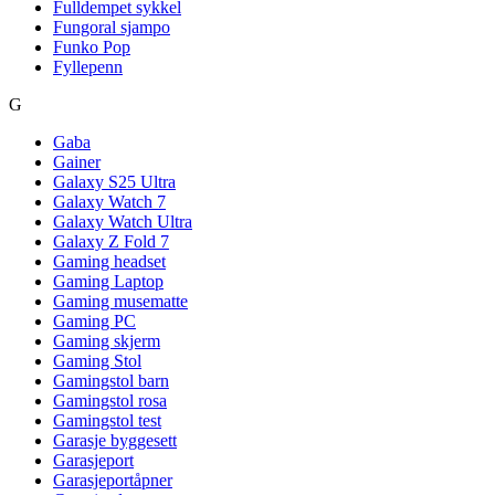
Fulldempet sykkel
Fungoral sjampo
Funko Pop
Fyllepenn
G
Gaba
Gainer
Galaxy S25 Ultra
Galaxy Watch 7
Galaxy Watch Ultra
Galaxy Z Fold 7
Gaming headset
Gaming Laptop
Gaming musematte
Gaming PC
Gaming skjerm
Gaming Stol
Gamingstol barn
Gamingstol rosa
Gamingstol test
Garasje byggesett
Garasjeport
Garasjeportåpner