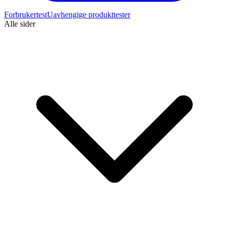
Forbrukertest
Uavhengige produkttester
Alle sider