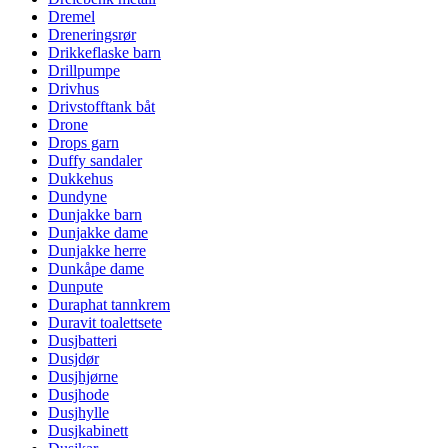
Dremel
Dreneringsrør
Drikkeflaske barn
Drillpumpe
Drivhus
Drivstofftank båt
Drone
Drops garn
Duffy sandaler
Dukkehus
Dundyne
Dunjakke barn
Dunjakke dame
Dunjakke herre
Dunkåpe dame
Dunpute
Duraphat tannkrem
Duravit toalettsete
Dusjbatteri
Dusjdør
Dusjhjørne
Dusjhode
Dusjhylle
Dusjkabinett