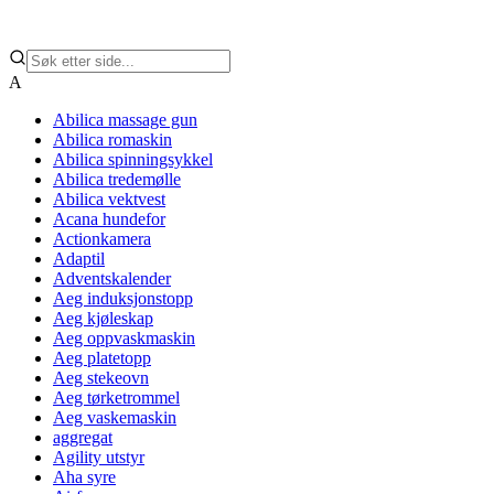
A
Abilica massage gun
Abilica romaskin
Abilica spinningsykkel
Abilica tredemølle
Abilica vektvest
Acana hundefor
Actionkamera
Adaptil
Adventskalender
Aeg induksjonstopp
Aeg kjøleskap
Aeg oppvaskmaskin
Aeg platetopp
Aeg stekeovn
Aeg tørketrommel
Aeg vaskemaskin
aggregat
Agility utstyr
Aha syre