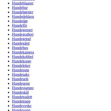
Hundeblaaser
Hundebur
Hundebørster
Hundedekken
Hundedør
Hundefôr
Hundegenser
Hundegodteri
Hundegrind
Hundegård
Hundehus
Hundekamera
Hundekobbel
Hundekrage
Hundeleker
Hundepute
Hundesaks
Hundesele
Hundeseng
Hundesjampo
Hundeskål
Hundetoalett
Hundetrapp
Hundeveske
Hundevogn