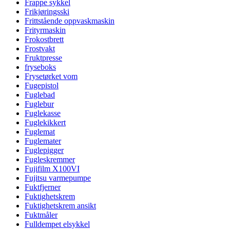
Frappe sykkel
Frikjøringsski
Frittstående oppvaskmaskin
Frityrmaskin
Frokostbrett
Frostvakt
Fruktpresse
fryseboks
Frysetørket vom
Fugepistol
Fuglebad
Fuglebur
Fuglekasse
Fuglekikkert
Fuglemat
Fuglemater
Fuglepigger
Fugleskremmer
Fujifilm X100VI
Fujitsu varmepumpe
Fuktfjerner
Fuktighetskrem
Fuktighetskrem ansikt
Fuktmåler
Fulldempet elsykkel