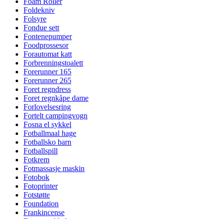
Foam Roller
Foldekniv
Folsyre
Fondue sett
Fontenepumper
Foodprossesor
Forautomat katt
Forbrenningstoalett
Forerunner 165
Forerunner 265
Foret regndress
Foret regnkåpe dame
Forlovelsesring
Fortelt campingvogn
Fosna el sykkel
Fotballmaal hage
Fotballsko barn
Fotballspill
Fotkrem
Fotmassasje maskin
Fotobok
Fotoprinter
Fotstøtte
Foundation
Frankincense