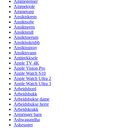
Ammegenser
Ammekjole
Ammetopp
Ansiktskrem
Ansiktsolje
Ansiktsrens
Ansiktsrull
Ansiktsserum
Ansiktsskrubb
Ansiktsspray
Ansiktsvann
Antitrekksele
Apple TV 4K
Apple Vision Pro
Apple Watch S10
Apple Watch Ultra 2
Apple Watch Ultra 3
Arbeidsbord
Arbeidsbukk
Arbeidsbukse dame
Arbeidsbukse herre
Arbeidskrakk
Armringer barn
Ashwagandha
Askesuger