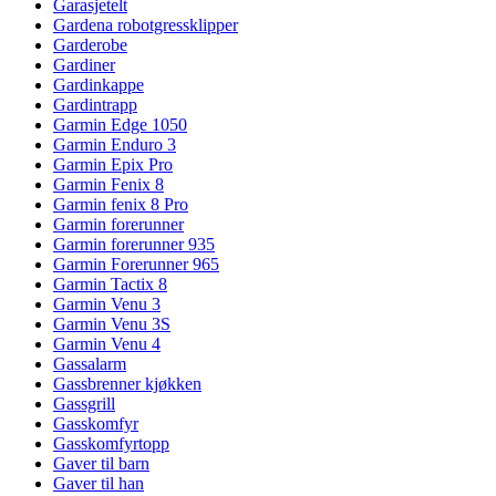
Garasjetelt
Gardena robotgressklipper
Garderobe
Gardiner
Gardinkappe
Gardintrapp
Garmin Edge 1050
Garmin Enduro 3
Garmin Epix Pro
Garmin Fenix 8
Garmin fenix 8 Pro
Garmin forerunner
Garmin forerunner 935
Garmin Forerunner 965
Garmin Tactix 8
Garmin Venu 3
Garmin Venu 3S
Garmin Venu 4
Gassalarm
Gassbrenner kjøkken
Gassgrill
Gasskomfyr
Gasskomfyrtopp
Gaver til barn
Gaver til han