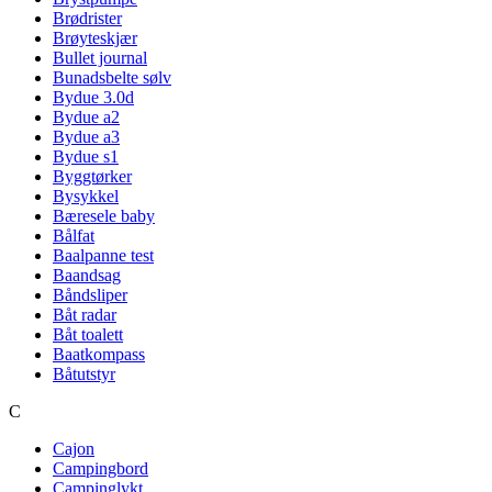
Brødrister
Brøyteskjær
Bullet journal
Bunadsbelte sølv
Bydue 3.0d
Bydue a2
Bydue a3
Bydue s1
Byggtørker
Bysykkel
Bæresele baby
Bålfat
Baalpanne test
Baandsag
Båndsliper
Båt radar
Båt toalett
Baatkompass
Båtutstyr
C
Cajon
Campingbord
Campinglykt