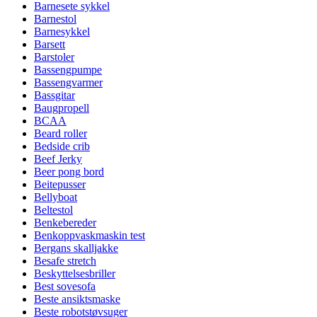
Barnesete sykkel
Barnestol
Barnesykkel
Barsett
Barstoler
Bassengpumpe
Bassengvarmer
Bassgitar
Baugpropell
BCAA
Beard roller
Bedside crib
Beef Jerky
Beer pong bord
Beitepusser
Bellyboat
Beltestol
Benkebereder
Benkoppvaskmaskin test
Bergans skalljakke
Besafe stretch
Beskyttelsesbriller
Best sovesofa
Beste ansiktsmaske
Beste robotstøvsuger