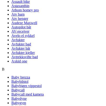
Assault bike
Astaxanthin
Athom homey pro
Atv barn
Atv henger
Audeze Maxwell
Autopilot båt
AV-receiver
Avelo el sykkel
Avfukter
Avfukter bad
Avfukter båt
Avfukter kjeller
Avtrekksvifte bad
Axkid one
B
Baby brezza
Babybilstol
Babybjørn vippestol
Babycall
Babycall med kamera
Babydyne
Babygym