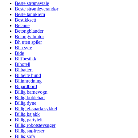
Beste strømavtale
Beste strømleverandør
Beste tannkrem
Bestikksett
Betaine
Betongblander
Betongvibrator
Bh uten spiler
Bha syre
Bide
Biffbestikk
Bihotell
Bilbatteri
Bilbelte hund
Bilinnredning
Biljardbord
Billig barnevogn
Billig boblebad
Billig dyne
Billig el-sparkesykkel
Billig kajakk
Billig partytelt
Billig robotstøvsuger
Billig snøfreser
Billig sofa