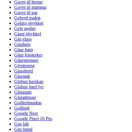
Gaver til henne
Gaver til mamma
Gaver til par
Geberit toalett
Gekko elsykkel
Gele negler
Giant elsykkel
Gin glass
Gipsheis
Gitar barn
Gitar forsterker
Gitarstrenger
Gjesteseng
Glassbord
Glasstak
Globus barskap
Globus med lys
Glutamin
Glutathione
Godterimaskin
Golfnett
Google Nest
Google Pixel 10 Pro
Gps båt
Gps hund