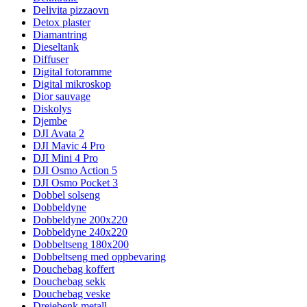
Delivita pizzaovn
Detox plaster
Diamantring
Dieseltank
Diffuser
Digital fotoramme
Digital mikroskop
Dior sauvage
Diskolys
Djembe
DJI Avata 2
DJI Mavic 4 Pro
DJI Mini 4 Pro
DJI Osmo Action 5
DJI Osmo Pocket 3
Dobbel solseng
Dobbeldyne
Dobbeldyne 200x220
Dobbeldyne 240x220
Dobbeltseng 180x200
Dobbeltseng med oppbevaring
Douchebag koffert
Douchebag sekk
Douchebag veske
Dreiebenk metall