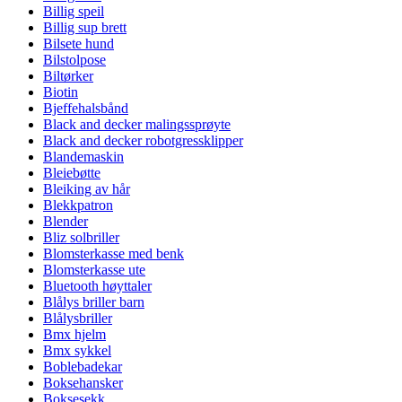
Billig speil
Billig sup brett
Bilsete hund
Bilstolpose
Biltørker
Biotin
Bjeffehalsbånd
Black and decker malingssprøyte
Black and decker robotgressklipper
Blandemaskin
Bleiebøtte
Bleiking av hår
Blekkpatron
Blender
Bliz solbriller
Blomsterkasse med benk
Blomsterkasse ute
Bluetooth høyttaler
Blålys briller barn
Blålysbriller
Bmx hjelm
Bmx sykkel
Boblebadekar
Boksehansker
Boksesekk