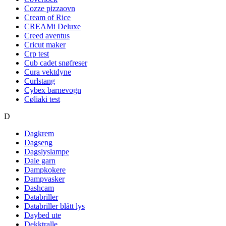
Cozze pizzaovn
Cream of Rice
CREAMi Deluxe
Creed aventus
Cricut maker
Crp test
Cub cadet snøfreser
Cura vektdyne
Curlstang
Cybex barnevogn
Cøliaki test
D
Dagkrem
Dagseng
Dagslyslampe
Dale garn
Dampkokere
Dampvasker
Dashcam
Databriller
Databriller blått lys
Daybed ute
Dekktralle