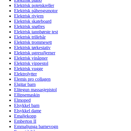
Elektrisk piano
Elektrisk potetskreller
Elektrisk påhengsmotor
Elektrisk rivjern
Elektrisk skateboard
Elektrisk snøfres
Elektrisk tannbørste test
Elektrisk trillebår
Elektrisk trommesett
Elektrisk tørkestativ
Elektrisk ugressfjerner
Elektrisk vinåpner
Elektrisk vippestol
Elektrisk vugge
Elektrolytter
Elemis pro collagen
Elgitar barn
Elitegun massasjepistol
Ellipsemaskin
Elmoped
Elsykkel barn
Elsykkel dame
Emaljekopp
Emberton II
Emmaljunga barnevogn