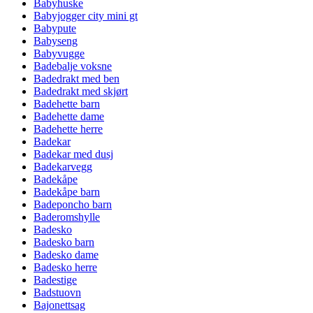
Babyhuske
Babyjogger city mini gt
Babypute
Babyseng
Babyvugge
Badebalje voksne
Badedrakt med ben
Badedrakt med skjørt
Badehette barn
Badehette dame
Badehette herre
Badekar
Badekar med dusj
Badekarvegg
Badekåpe
Badekåpe barn
Badeponcho barn
Baderomshylle
Badesko
Badesko barn
Badesko dame
Badesko herre
Badestige
Badstuovn
Bajonettsag