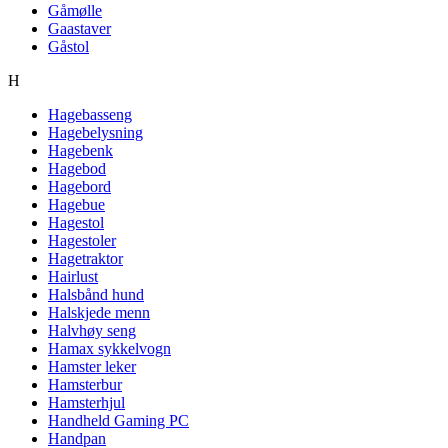
Gåmølle
Gaastaver
Gåstol
H
Hagebasseng
Hagebelysning
Hagebenk
Hagebod
Hagebord
Hagebue
Hagestol
Hagestoler
Hagetraktor
Hairlust
Halsbånd hund
Halskjede menn
Halvhøy seng
Hamax sykkelvogn
Hamster leker
Hamsterbur
Hamsterhjul
Handheld Gaming PC
Handpan