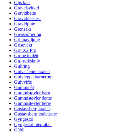
Gps katt
Gravelsykkel
Gravidbelte
Graviditetstest
Gravidpute
Grensaks
Gressarmering
Grillpaviljong
Grisevekt
Grit X2 Pro
Grohe toalett
Grønsakskniv
Gullring
Gulvstående toalett
Gulvteppe barnerom
Gulvvifte
Gummibåt
Gummistøvler barn
Gummistøvler dame
Gummistøvler herre
Gustavsberg toalett
Gustavsberg toalettsete
Gyngestol
Gyngestol utemøbel
Gåbil