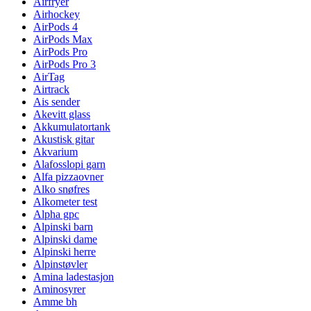
Airfryer
Airhockey
AirPods 4
AirPods Max
AirPods Pro
AirPods Pro 3
AirTag
Airtrack
Ais sender
Akevitt glass
Akkumulatortank
Akustisk gitar
Akvarium
Alafosslopi garn
Alfa pizzaovner
Alko snøfres
Alkometer test
Alpha gpc
Alpinski barn
Alpinski dame
Alpinski herre
Alpinstøvler
Amina ladestasjon
Aminosyrer
Amme bh