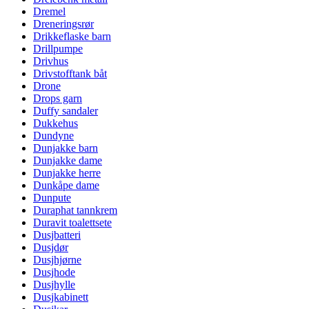
Dremel
Dreneringsrør
Drikkeflaske barn
Drillpumpe
Drivhus
Drivstofftank båt
Drone
Drops garn
Duffy sandaler
Dukkehus
Dundyne
Dunjakke barn
Dunjakke dame
Dunjakke herre
Dunkåpe dame
Dunpute
Duraphat tannkrem
Duravit toalettsete
Dusjbatteri
Dusjdør
Dusjhjørne
Dusjhode
Dusjhylle
Dusjkabinett