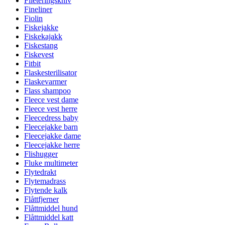
Fileteringskniv
Fineliner
Fiolin
Fiskejakke
Fiskekajakk
Fiskestang
Fiskevest
Fitbit
Flaskesterilisator
Flaskevarmer
Flass shampoo
Fleece vest dame
Fleece vest herre
Fleecedress baby
Fleecejakke barn
Fleecejakke dame
Fleecejakke herre
Flishugger
Fluke multimeter
Flytedrakt
Flytemadrass
Flytende kalk
Flåttfjerner
Flåttmiddel hund
Flåttmiddel katt