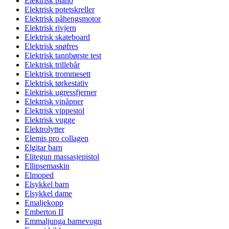
Elektrisk piano
Elektrisk potetskreller
Elektrisk påhengsmotor
Elektrisk rivjern
Elektrisk skateboard
Elektrisk snøfres
Elektrisk tannbørste test
Elektrisk trillebår
Elektrisk trommesett
Elektrisk tørkestativ
Elektrisk ugressfjerner
Elektrisk vinåpner
Elektrisk vippestol
Elektrisk vugge
Elektrolytter
Elemis pro collagen
Elgitar barn
Elitegun massasjepistol
Ellipsemaskin
Elmoped
Elsykkel barn
Elsykkel dame
Emaljekopp
Emberton II
Emmaljunga barnevogn