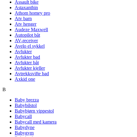
Assault bike
Astaxanthin
Athom homey pro
Atv barn
Atv henger
Audeze Maxwell
Autopilot båt
AV-receiver
Avelo el sykkel
Avfukter
Avfukter bad
Avfukter båt
Avfukter kjeller
Avtrekksvifte bad
Axkid one
B
Baby brezza
Babybilstol
Babybjørn vippestol
Babycall
Babycall med kamera
Babydyne
Babygym