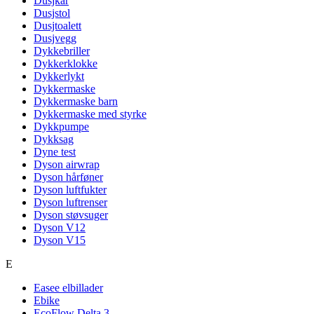
Dusjkar
Dusjstol
Dusjtoalett
Dusjvegg
Dykkebriller
Dykkerklokke
Dykkerlykt
Dykkermaske
Dykkermaske barn
Dykkermaske med styrke
Dykkpumpe
Dykksag
Dyne test
Dyson airwrap
Dyson hårføner
Dyson luftfukter
Dyson luftrenser
Dyson støvsuger
Dyson V12
Dyson V15
E
Easee elbillader
Ebike
EcoFlow Delta 3