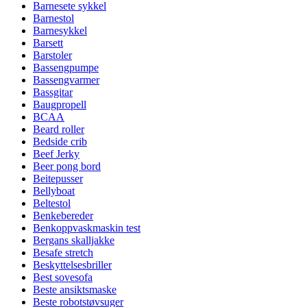
Barnesete sykkel
Barnestol
Barnesykkel
Barsett
Barstoler
Bassengpumpe
Bassengvarmer
Bassgitar
Baugpropell
BCAA
Beard roller
Bedside crib
Beef Jerky
Beer pong bord
Beitepusser
Bellyboat
Beltestol
Benkebereder
Benkoppvaskmaskin test
Bergans skalljakke
Besafe stretch
Beskyttelsesbriller
Best sovesofa
Beste ansiktsmaske
Beste robotstøvsuger