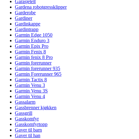
Garasjetelt
Gardena robotgressklipper
Garderobe
Gardiner
Gardinkappe
Gardintrapp
Garmin Edge 1050
Garmin Enduro 3
Garmin Epix Pro
Garmin Fenix 8
Garmin fenix 8 Pro
Garmin forerunner
Garmin forerunner 935
Garmin Forerunner 965
Garmin Tactix 8
Garmin Venu 3
Garmin Venu 3S
Garmin Venu 4
Gassalarm
Gassbrenner kjøkken
Gassgrill
Gasskomfyr
Gasskomfyrtopp
Gaver til barn
Gaver til han