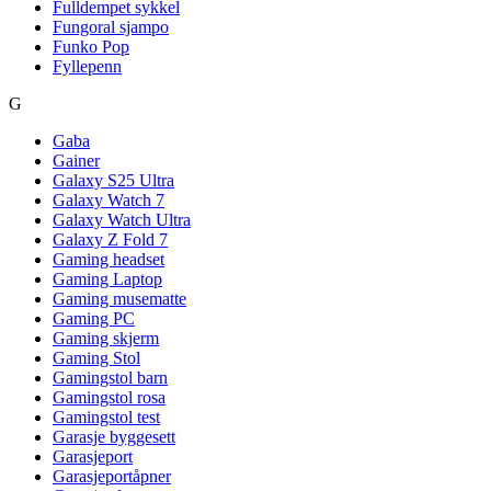
Fulldempet sykkel
Fungoral sjampo
Funko Pop
Fyllepenn
G
Gaba
Gainer
Galaxy S25 Ultra
Galaxy Watch 7
Galaxy Watch Ultra
Galaxy Z Fold 7
Gaming headset
Gaming Laptop
Gaming musematte
Gaming PC
Gaming skjerm
Gaming Stol
Gamingstol barn
Gamingstol rosa
Gamingstol test
Garasje byggesett
Garasjeport
Garasjeportåpner