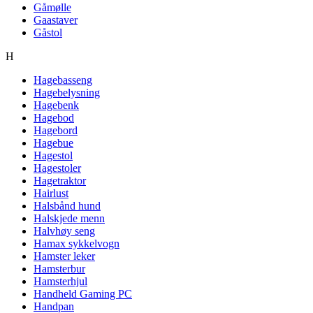
Gåmølle
Gaastaver
Gåstol
H
Hagebasseng
Hagebelysning
Hagebenk
Hagebod
Hagebord
Hagebue
Hagestol
Hagestoler
Hagetraktor
Hairlust
Halsbånd hund
Halskjede menn
Halvhøy seng
Hamax sykkelvogn
Hamster leker
Hamsterbur
Hamsterhjul
Handheld Gaming PC
Handpan