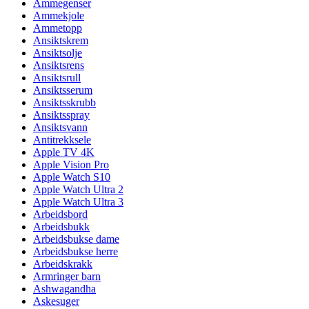
Ammegenser
Ammekjole
Ammetopp
Ansiktskrem
Ansiktsolje
Ansiktsrens
Ansiktsrull
Ansiktsserum
Ansiktsskrubb
Ansiktsspray
Ansiktsvann
Antitrekksele
Apple TV 4K
Apple Vision Pro
Apple Watch S10
Apple Watch Ultra 2
Apple Watch Ultra 3
Arbeidsbord
Arbeidsbukk
Arbeidsbukse dame
Arbeidsbukse herre
Arbeidskrakk
Armringer barn
Ashwagandha
Askesuger