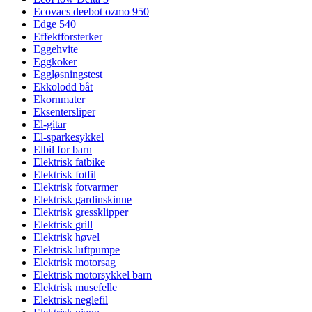
Ecovacs deebot ozmo 950
Edge 540
Effektforsterker
Eggehvite
Eggkoker
Eggløsningstest
Ekkolodd båt
Ekornmater
Eksentersliper
El-gitar
El-sparkesykkel
Elbil for barn
Elektrisk fatbike
Elektrisk fotfil
Elektrisk fotvarmer
Elektrisk gardinskinne
Elektrisk gressklipper
Elektrisk grill
Elektrisk høvel
Elektrisk luftpumpe
Elektrisk motorsag
Elektrisk motorsykkel barn
Elektrisk musefelle
Elektrisk neglefil