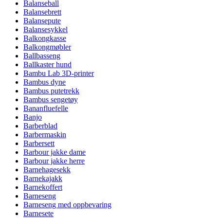
Balanseball
Balansebrett
Balansepute
Balansesykkel
Balkongkasse
Balkongmøbler
Ballbasseng
Ballkaster hund
Bambu Lab 3D-printer
Bambus dyne
Bambus putetrekk
Bambus sengetøy
Bananfluefelle
Banjo
Barberblad
Barbermaskin
Barbersett
Barbour jakke dame
Barbour jakke herre
Barnehagesekk
Barnekajakk
Barnekoffert
Barneseng
Barneseng med oppbevaring
Barnesete