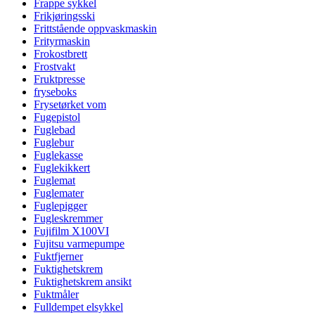
Frappe sykkel
Frikjøringsski
Frittstående oppvaskmaskin
Frityrmaskin
Frokostbrett
Frostvakt
Fruktpresse
fryseboks
Frysetørket vom
Fugepistol
Fuglebad
Fuglebur
Fuglekasse
Fuglekikkert
Fuglemat
Fuglemater
Fuglepigger
Fugleskremmer
Fujifilm X100VI
Fujitsu varmepumpe
Fuktfjerner
Fuktighetskrem
Fuktighetskrem ansikt
Fuktmåler
Fulldempet elsykkel