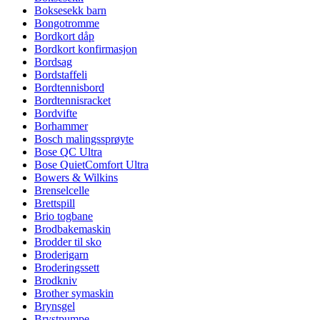
Boksesekk barn
Bongotromme
Bordkort dåp
Bordkort konfirmasjon
Bordsag
Bordstaffeli
Bordtennisbord
Bordtennisracket
Bordvifte
Borhammer
Bosch malingssprøyte
Bose QC Ultra
Bose QuietComfort Ultra
Bowers & Wilkins
Brenselcelle
Brettspill
Brio togbane
Brodbakemaskin
Brodder til sko
Broderigarn
Broderingssett
Brodkniv
Brother symaskin
Brynsgel
Brystpumpe