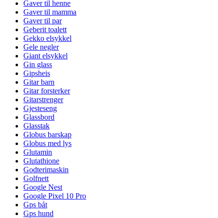
Gaver til henne
Gaver til mamma
Gaver til par
Geberit toalett
Gekko elsykkel
Gele negler
Giant elsykkel
Gin glass
Gipsheis
Gitar barn
Gitar forsterker
Gitarstrenger
Gjesteseng
Glassbord
Glasstak
Globus barskap
Globus med lys
Glutamin
Glutathione
Godterimaskin
Golfnett
Google Nest
Google Pixel 10 Pro
Gps båt
Gps hund