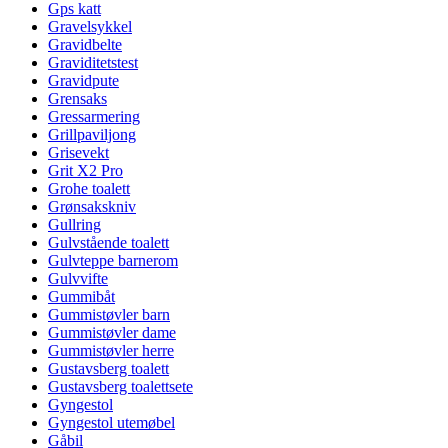
Gps katt
Gravelsykkel
Gravidbelte
Graviditetstest
Gravidpute
Grensaks
Gressarmering
Grillpaviljong
Grisevekt
Grit X2 Pro
Grohe toalett
Grønsakskniv
Gullring
Gulvstående toalett
Gulvteppe barnerom
Gulvvifte
Gummibåt
Gummistøvler barn
Gummistøvler dame
Gummistøvler herre
Gustavsberg toalett
Gustavsberg toalettsete
Gyngestol
Gyngestol utemøbel
Gåbil