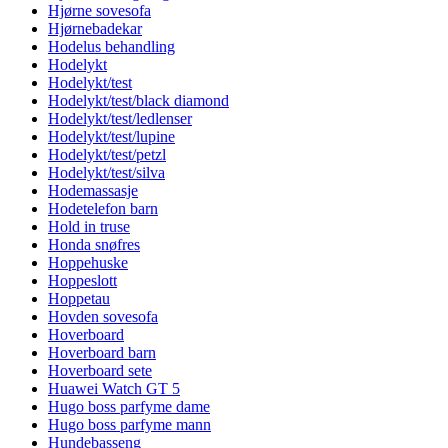
Hjørne sovesofa
Hjørnebadekar
Hodelus behandling
Hodelykt
Hodelykt/test
Hodelykt/test/black diamond
Hodelykt/test/ledlenser
Hodelykt/test/lupine
Hodelykt/test/petzl
Hodelykt/test/silva
Hodemassasje
Hodetelefon barn
Hold in truse
Honda snøfres
Hoppehuske
Hoppeslott
Hoppetau
Hovden sovesofa
Hoverboard
Hoverboard barn
Hoverboard sete
Huawei Watch GT 5
Hugo boss parfyme dame
Hugo boss parfyme mann
Hundebasseng