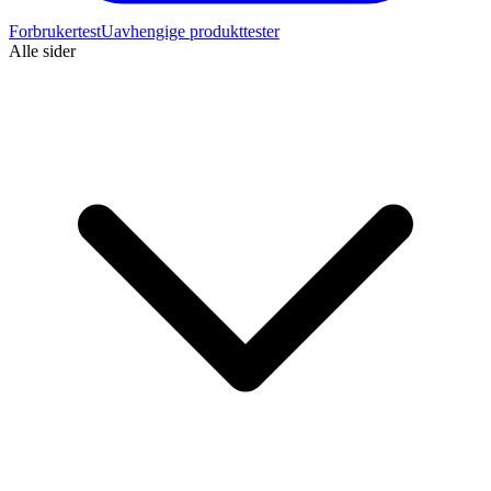
Forbrukertest
Uavhengige produkttester
Alle sider