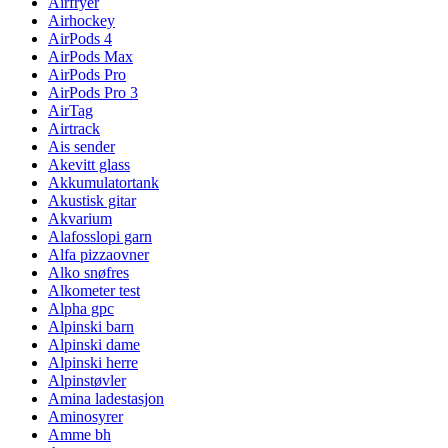
Airfryer
Airhockey
AirPods 4
AirPods Max
AirPods Pro
AirPods Pro 3
AirTag
Airtrack
Ais sender
Akevitt glass
Akkumulatortank
Akustisk gitar
Akvarium
Alafosslopi garn
Alfa pizzaovner
Alko snøfres
Alkometer test
Alpha gpc
Alpinski barn
Alpinski dame
Alpinski herre
Alpinstøvler
Amina ladestasjon
Aminosyrer
Amme bh