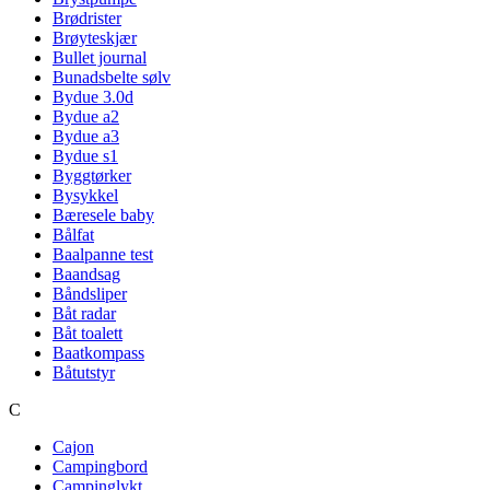
Brødrister
Brøyteskjær
Bullet journal
Bunadsbelte sølv
Bydue 3.0d
Bydue a2
Bydue a3
Bydue s1
Byggtørker
Bysykkel
Bæresele baby
Bålfat
Baalpanne test
Baandsag
Båndsliper
Båt radar
Båt toalett
Baatkompass
Båtutstyr
C
Cajon
Campingbord
Campinglykt