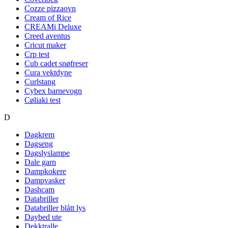
Cozze pizzaovn
Cream of Rice
CREAMi Deluxe
Creed aventus
Cricut maker
Crp test
Cub cadet snøfreser
Cura vektdyne
Curlstang
Cybex barnevogn
Cøliaki test
D
Dagkrem
Dagseng
Dagslyslampe
Dale garn
Dampkokere
Dampvasker
Dashcam
Databriller
Databriller blått lys
Daybed ute
Dekktralle