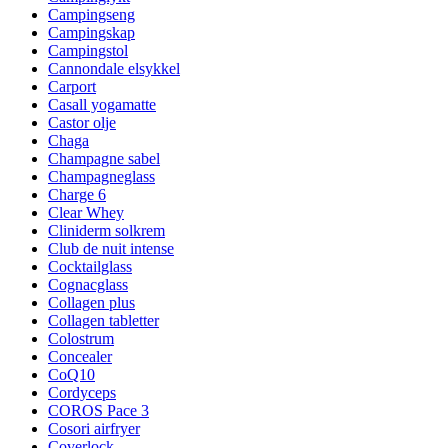
Campingseng
Campingskap
Campingstol
Cannondale elsykkel
Carport
Casall yogamatte
Castor olje
Chaga
Champagne sabel
Champagneglass
Charge 6
Clear Whey
Cliniderm solkrem
Club de nuit intense
Cocktailglass
Cognacglass
Collagen plus
Collagen tabletter
Colostrum
Concealer
CoQ10
Cordyceps
COROS Pace 3
Cosori airfryer
Coverlock