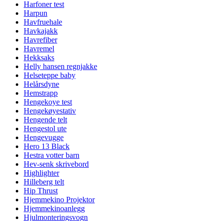
Harfoner test
Harpun
Havfruehale
Havkajakk
Havrefiber
Havremel
Hekksaks
Helly hansen regnjakke
Helseteppe baby
Helårsdyne
Hemstrapp
Hengekoye test
Hengekøyestativ
Hengende telt
Hengestol ute
Hengevugge
Hero 13 Black
Hestra votter barn
Hev-senk skrivebord
Highlighter
Hilleberg telt
Hip Thrust
Hjemmekino Projektor
Hjemmekinoanlegg
Hjulmonteringsvogn