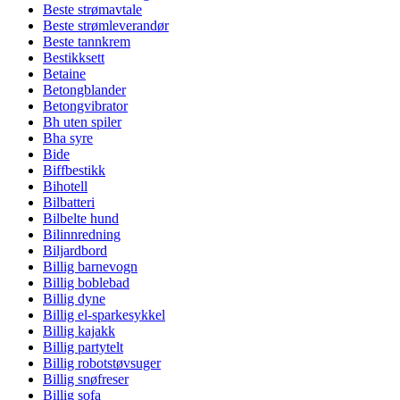
Beste strømavtale
Beste strømleverandør
Beste tannkrem
Bestikksett
Betaine
Betongblander
Betongvibrator
Bh uten spiler
Bha syre
Bide
Biffbestikk
Bihotell
Bilbatteri
Bilbelte hund
Bilinnredning
Biljardbord
Billig barnevogn
Billig boblebad
Billig dyne
Billig el-sparkesykkel
Billig kajakk
Billig partytelt
Billig robotstøvsuger
Billig snøfreser
Billig sofa