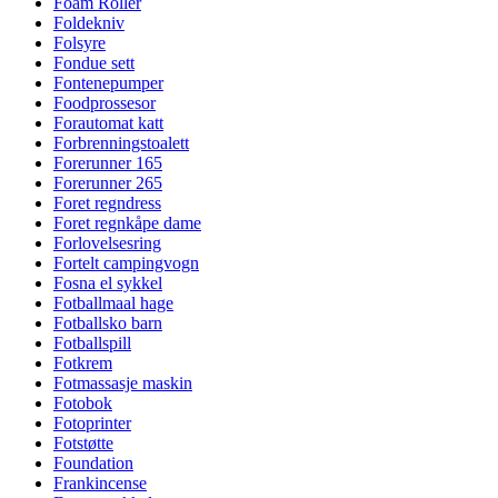
Foam Roller
Foldekniv
Folsyre
Fondue sett
Fontenepumper
Foodprossesor
Forautomat katt
Forbrenningstoalett
Forerunner 165
Forerunner 265
Foret regndress
Foret regnkåpe dame
Forlovelsesring
Fortelt campingvogn
Fosna el sykkel
Fotballmaal hage
Fotballsko barn
Fotballspill
Fotkrem
Fotmassasje maskin
Fotobok
Fotoprinter
Fotstøtte
Foundation
Frankincense