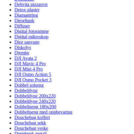
Delivita pizzaovn
Detox plaster
Diamantring
Dieseltank
Diffuser
Digital fotoramme
Digital mikroskop
Dior sauvage
Diskolys
Djembe
DJI Avata 2
DJI Mavic 4 Pro
DJI Mini 4 Pro
DJI Osmo Action 5
DJI Osmo Pocket 3
Dobbel solseng
Dobbeldyne
Dobbeldyne 200x220
Dobbeldyne 240x220
Dobbeltseng 180x200
Dobbeltseng med oppbevaring
Douchebag koffert
Douchebag sekk
Douchebag veske
Dreiebenk metall