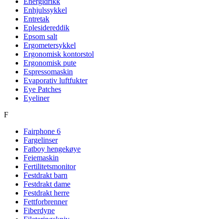
Energidrikk
Enhjulssykkel
Entretak
Eplesidereddik
Epsom salt
Ergometersykkel
Ergonomisk kontorstol
Ergonomisk pute
Espressomaskin
Evaporativ luftfukter
Eye Patches
Eyeliner
F
Fairphone 6
Fargelinser
Fatboy hengekøye
Feiemaskin
Fertilitetsmonitor
Festdrakt barn
Festdrakt dame
Festdrakt herre
Fettforbrenner
Fiberdyne