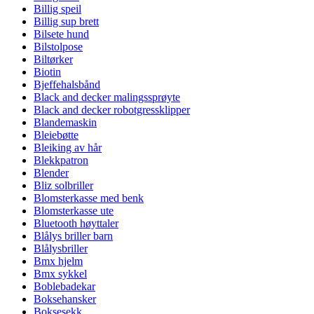
Billig speil
Billig sup brett
Bilsete hund
Bilstolpose
Biltørker
Biotin
Bjeffehalsbånd
Black and decker malingssprøyte
Black and decker robotgressklipper
Blandemaskin
Bleiebøtte
Bleiking av hår
Blekkpatron
Blender
Bliz solbriller
Blomsterkasse med benk
Blomsterkasse ute
Bluetooth høyttaler
Blålys briller barn
Blålysbriller
Bmx hjelm
Bmx sykkel
Boblebadekar
Boksehansker
Boksesekk