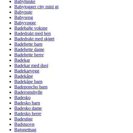
Babyhuske
Babyjogger city mini gt
Babypute
Babyseng
Babyvugge
Badebalje voksne
Badedrakt med ben
Badedrakt med skjørt
Badehette barn
Badehette dame
Badehette herre
Badekar
Badekar med dusj
Badekarvegg
Badekåpe
Badekåpe barn
Badeponcho barn
Baderomshylle
Badesko
Badesko barn
Badesko dame
Badesko herre
Badestige
Badstuovn
Bajonettsag