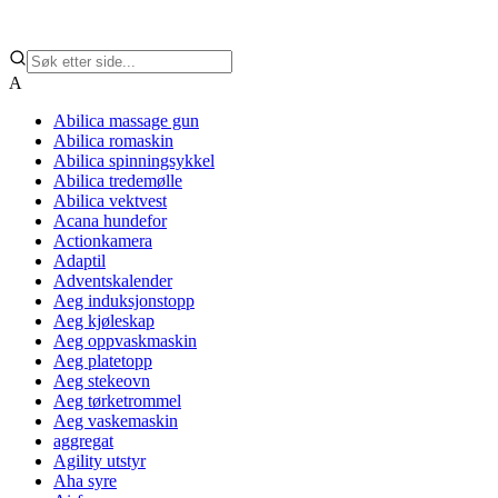
A
Abilica massage gun
Abilica romaskin
Abilica spinningsykkel
Abilica tredemølle
Abilica vektvest
Acana hundefor
Actionkamera
Adaptil
Adventskalender
Aeg induksjonstopp
Aeg kjøleskap
Aeg oppvaskmaskin
Aeg platetopp
Aeg stekeovn
Aeg tørketrommel
Aeg vaskemaskin
aggregat
Agility utstyr
Aha syre