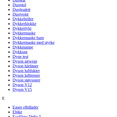
Dusjkar
Dusjstol
Dusjtoalett
Dusjvegg
Dykkebriller
Dykkerklokke
Dykkerlykt
Dykkermaske
Dykkermaske barn
Dykkermaske med styrke
Dykkpumpe
Dykksag
Dyne test
Dyson airwrap
Dyson hårføner
Dyson luftfukter
Dyson luftrenser
Dyson støvsuger
Dyson V12
Dyson V15
E
Easee elbillader
Ebike
EcoFlow Delta 3