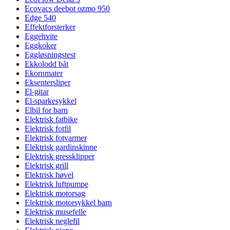
Ecovacs deebot ozmo 950
Edge 540
Effektforsterker
Eggehvite
Eggkoker
Eggløsningstest
Ekkolodd båt
Ekornmater
Eksentersliper
El-gitar
El-sparkesykkel
Elbil for barn
Elektrisk fatbike
Elektrisk fotfil
Elektrisk fotvarmer
Elektrisk gardinskinne
Elektrisk gressklipper
Elektrisk grill
Elektrisk høvel
Elektrisk luftpumpe
Elektrisk motorsag
Elektrisk motorsykkel barn
Elektrisk musefelle
Elektrisk neglefil