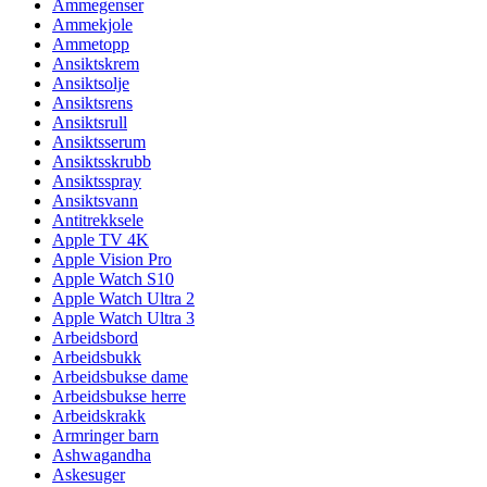
Ammegenser
Ammekjole
Ammetopp
Ansiktskrem
Ansiktsolje
Ansiktsrens
Ansiktsrull
Ansiktsserum
Ansiktsskrubb
Ansiktsspray
Ansiktsvann
Antitrekksele
Apple TV 4K
Apple Vision Pro
Apple Watch S10
Apple Watch Ultra 2
Apple Watch Ultra 3
Arbeidsbord
Arbeidsbukk
Arbeidsbukse dame
Arbeidsbukse herre
Arbeidskrakk
Armringer barn
Ashwagandha
Askesuger