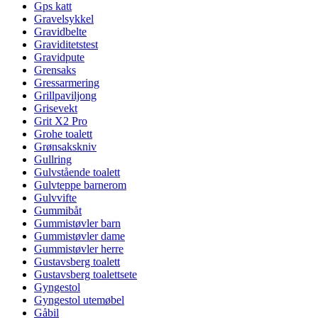
Gps katt
Gravelsykkel
Gravidbelte
Graviditetstest
Gravidpute
Grensaks
Gressarmering
Grillpaviljong
Grisevekt
Grit X2 Pro
Grohe toalett
Grønsakskniv
Gullring
Gulvstående toalett
Gulvteppe barnerom
Gulvvifte
Gummibåt
Gummistøvler barn
Gummistøvler dame
Gummistøvler herre
Gustavsberg toalett
Gustavsberg toalettsete
Gyngestol
Gyngestol utemøbel
Gåbil