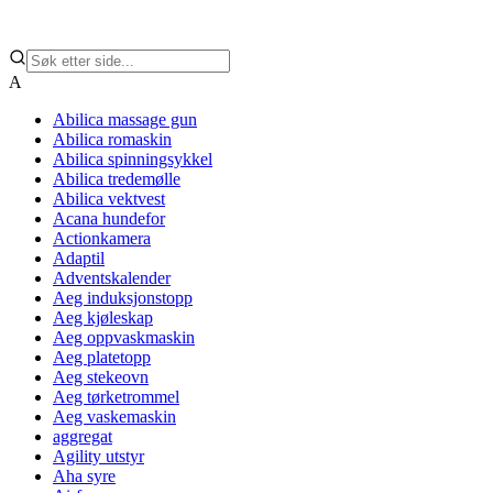
A
Abilica massage gun
Abilica romaskin
Abilica spinningsykkel
Abilica tredemølle
Abilica vektvest
Acana hundefor
Actionkamera
Adaptil
Adventskalender
Aeg induksjonstopp
Aeg kjøleskap
Aeg oppvaskmaskin
Aeg platetopp
Aeg stekeovn
Aeg tørketrommel
Aeg vaskemaskin
aggregat
Agility utstyr
Aha syre