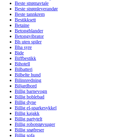
Beste strømavtale
Beste strømleverandør
Beste tannkrem
Bestikksett
Betaine
Betongblander
Betongvibrator
Bh uten spiler
Bha syre
Bide
Biffbestikk
Bihotell
Bilbatteri
Bilbelte hund
Bilinnredning
Biljardbord
Billig barnevogn
Billig boblebad
Billig dyne
Billig el-sparkesykkel
Billig kajakk
Billig partytelt
Billig robotstøvsuger
Billig snøfreser
Billig sofa