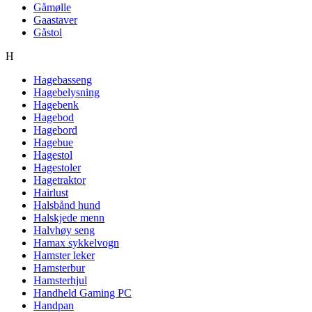
Gåmølle
Gaastaver
Gåstol
H
Hagebasseng
Hagebelysning
Hagebenk
Hagebod
Hagebord
Hagebue
Hagestol
Hagestoler
Hagetraktor
Hairlust
Halsbånd hund
Halskjede menn
Halvhøy seng
Hamax sykkelvogn
Hamster leker
Hamsterbur
Hamsterhjul
Handheld Gaming PC
Handpan