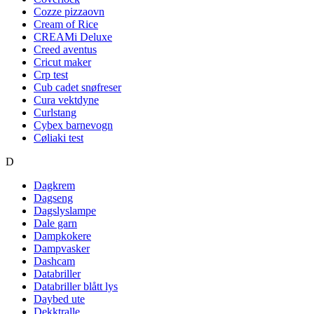
Cozze pizzaovn
Cream of Rice
CREAMi Deluxe
Creed aventus
Cricut maker
Crp test
Cub cadet snøfreser
Cura vektdyne
Curlstang
Cybex barnevogn
Cøliaki test
D
Dagkrem
Dagseng
Dagslyslampe
Dale garn
Dampkokere
Dampvasker
Dashcam
Databriller
Databriller blått lys
Daybed ute
Dekktralle