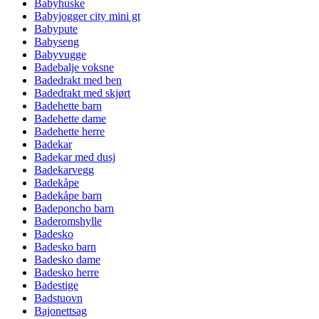
Babyhuske
Babyjogger city mini gt
Babypute
Babyseng
Babyvugge
Badebalje voksne
Badedrakt med ben
Badedrakt med skjørt
Badehette barn
Badehette dame
Badehette herre
Badekar
Badekar med dusj
Badekarvegg
Badekåpe
Badekåpe barn
Badeponcho barn
Baderomshylle
Badesko
Badesko barn
Badesko dame
Badesko herre
Badestige
Badstuovn
Bajonettsag