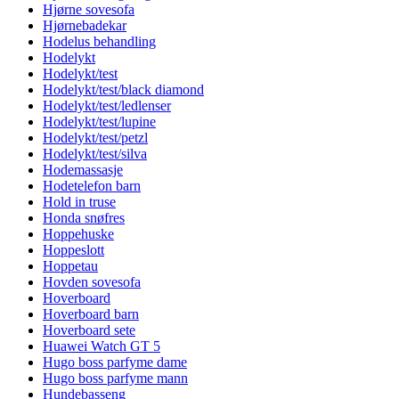
Hjørne sovesofa
Hjørnebadekar
Hodelus behandling
Hodelykt
Hodelykt/test
Hodelykt/test/black diamond
Hodelykt/test/ledlenser
Hodelykt/test/lupine
Hodelykt/test/petzl
Hodelykt/test/silva
Hodemassasje
Hodetelefon barn
Hold in truse
Honda snøfres
Hoppehuske
Hoppeslott
Hoppetau
Hovden sovesofa
Hoverboard
Hoverboard barn
Hoverboard sete
Huawei Watch GT 5
Hugo boss parfyme dame
Hugo boss parfyme mann
Hundebasseng