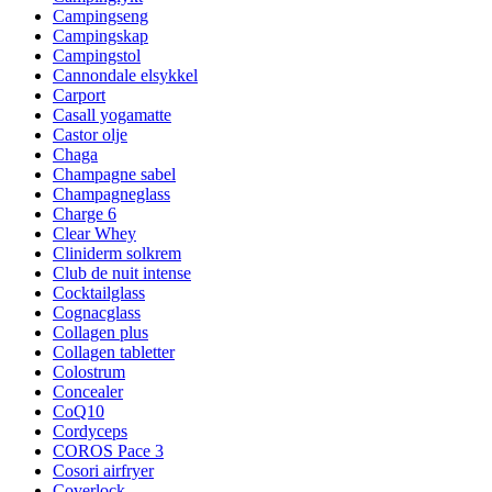
Campingseng
Campingskap
Campingstol
Cannondale elsykkel
Carport
Casall yogamatte
Castor olje
Chaga
Champagne sabel
Champagneglass
Charge 6
Clear Whey
Cliniderm solkrem
Club de nuit intense
Cocktailglass
Cognacglass
Collagen plus
Collagen tabletter
Colostrum
Concealer
CoQ10
Cordyceps
COROS Pace 3
Cosori airfryer
Coverlock