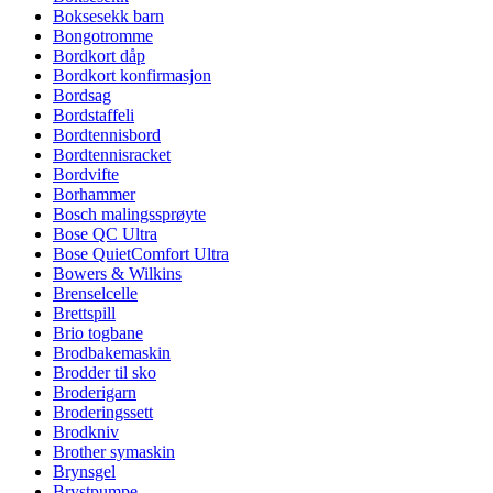
Boksesekk barn
Bongotromme
Bordkort dåp
Bordkort konfirmasjon
Bordsag
Bordstaffeli
Bordtennisbord
Bordtennisracket
Bordvifte
Borhammer
Bosch malingssprøyte
Bose QC Ultra
Bose QuietComfort Ultra
Bowers & Wilkins
Brenselcelle
Brettspill
Brio togbane
Brodbakemaskin
Brodder til sko
Broderigarn
Broderingssett
Brodkniv
Brother symaskin
Brynsgel
Brystpumpe