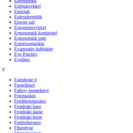
Energidrikk
Enhjulssykkel
Entretak
Eplesidereddik
Epsom salt
Ergometersykkel
Ergonomisk kontorstol
Ergonomisk pute
Espressomaskin
Evaporativ luftfukter
Eye Patches
Eyeliner
F
Fairphone 6
Fargelinser
Fatboy hengekøye
Feiemaskin
Fertilitetsmonitor
Festdrakt barn
Festdrakt dame
Festdrakt herre
Fettforbrenner
Fiberdyne