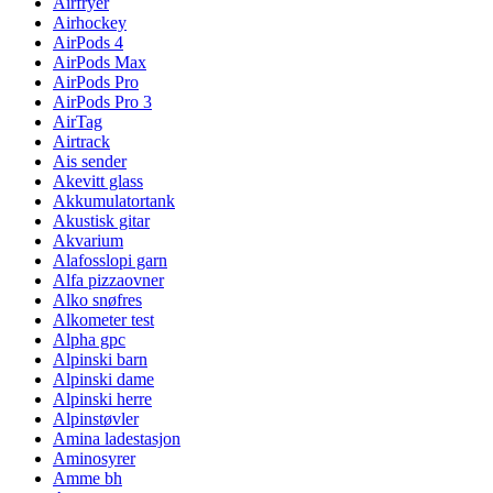
Airfryer
Airhockey
AirPods 4
AirPods Max
AirPods Pro
AirPods Pro 3
AirTag
Airtrack
Ais sender
Akevitt glass
Akkumulatortank
Akustisk gitar
Akvarium
Alafosslopi garn
Alfa pizzaovner
Alko snøfres
Alkometer test
Alpha gpc
Alpinski barn
Alpinski dame
Alpinski herre
Alpinstøvler
Amina ladestasjon
Aminosyrer
Amme bh