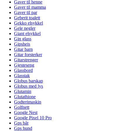
Gaver til henne
Gaver til mamma
Gaver til par
Geberit toalett
Gekko elsykkel
Gele negler
Giant elsykkel
Gin glass
Gipsheis
Gitar barn
Gitar forsterker
Gitarstrenger
Gjesteseng
Glassbord
Glasstak
Globus barskap
Globus med lys
Glutamin
Glutathione
Godterimaskin
Golfnett
Google Nest
Google Pixel 10 Pro
Gps båt
Gps hund