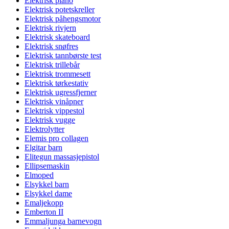
Elektrisk piano
Elektrisk potetskreller
Elektrisk påhengsmotor
Elektrisk rivjern
Elektrisk skateboard
Elektrisk snøfres
Elektrisk tannbørste test
Elektrisk trillebår
Elektrisk trommesett
Elektrisk tørkestativ
Elektrisk ugressfjerner
Elektrisk vinåpner
Elektrisk vippestol
Elektrisk vugge
Elektrolytter
Elemis pro collagen
Elgitar barn
Elitegun massasjepistol
Ellipsemaskin
Elmoped
Elsykkel barn
Elsykkel dame
Emaljekopp
Emberton II
Emmaljunga barnevogn