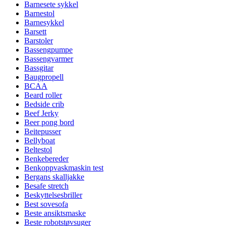
Barnesete sykkel
Barnestol
Barnesykkel
Barsett
Barstoler
Bassengpumpe
Bassengvarmer
Bassgitar
Baugpropell
BCAA
Beard roller
Bedside crib
Beef Jerky
Beer pong bord
Beitepusser
Bellyboat
Beltestol
Benkebereder
Benkoppvaskmaskin test
Bergans skalljakke
Besafe stretch
Beskyttelsesbriller
Best sovesofa
Beste ansiktsmaske
Beste robotstøvsuger