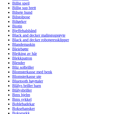
Billig speil
Billig sup brett
Bilsete hund
Bilstolpose
Biltørker
Biotin
Bjeffehalsbånd
Black and decker malingssprøyte
Black and decker robotgressklipper
Blandemaskin
Bleiebøtte
Bleiking av hår
Blekkpatron
Blender
Bliz solbriller
Blomsterkasse med benk
Blomsterkasse ute
Bluetooth høyttaler
Blålys briller barn
Blålysbriller
Bmx hjelm
Bmx sykkel
Boblebadekar
Boksehansker
Boksesekk