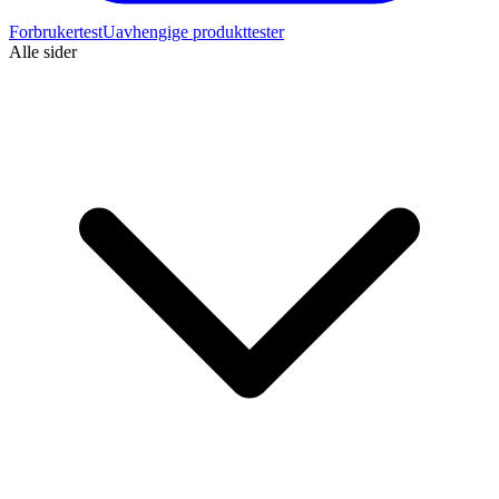
Forbrukertest
Uavhengige produkttester
Alle sider