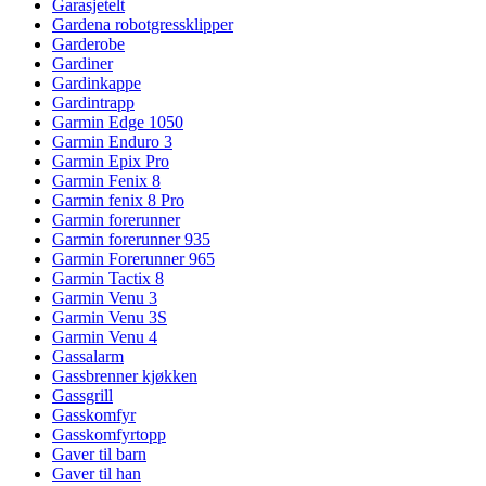
Garasjetelt
Gardena robotgressklipper
Garderobe
Gardiner
Gardinkappe
Gardintrapp
Garmin Edge 1050
Garmin Enduro 3
Garmin Epix Pro
Garmin Fenix 8
Garmin fenix 8 Pro
Garmin forerunner
Garmin forerunner 935
Garmin Forerunner 965
Garmin Tactix 8
Garmin Venu 3
Garmin Venu 3S
Garmin Venu 4
Gassalarm
Gassbrenner kjøkken
Gassgrill
Gasskomfyr
Gasskomfyrtopp
Gaver til barn
Gaver til han