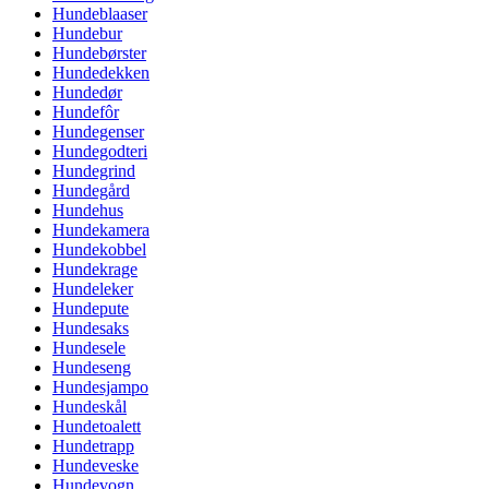
Hundeblaaser
Hundebur
Hundebørster
Hundedekken
Hundedør
Hundefôr
Hundegenser
Hundegodteri
Hundegrind
Hundegård
Hundehus
Hundekamera
Hundekobbel
Hundekrage
Hundeleker
Hundepute
Hundesaks
Hundesele
Hundeseng
Hundesjampo
Hundeskål
Hundetoalett
Hundetrapp
Hundeveske
Hundevogn