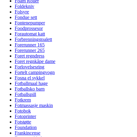
Foam Roller
Foldekniv
Folsyre
Fondue sett
Fontenepumper
Foodprossesor
Forautomat katt
Forbrenningstoalett
Forerunner 165
Forerunner 265
Foret regndress
Foret regnkåpe dame
Forlovelsesring
Fortelt campingvogn
Fosna el sykkel
Fotballmaal hage
Fotballsko barn
Fotballspill
Fotkrem
Fotmassasje maskin
Fotobok
Fotoprinter
Fotstøtte
Foundation
Frankincense