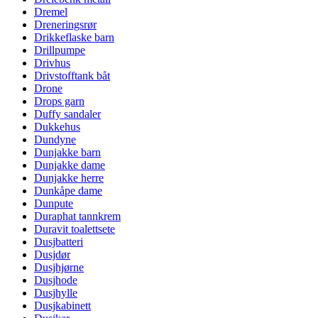
Dremel
Dreneringsrør
Drikkeflaske barn
Drillpumpe
Drivhus
Drivstofftank båt
Drone
Drops garn
Duffy sandaler
Dukkehus
Dundyne
Dunjakke barn
Dunjakke dame
Dunjakke herre
Dunkåpe dame
Dunpute
Duraphat tannkrem
Duravit toalettsete
Dusjbatteri
Dusjdør
Dusjhjørne
Dusjhode
Dusjhylle
Dusjkabinett