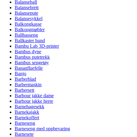
Balanseball
Balansebrett
Balansepute
Balansesykkel
Balkongkasse
Balkongmøbler
Ballbasseng
Ballkaster hund
Bambu Lab 3D-printer
Bambus dyne
Bambus putetrekk
Bambus sengetøy
Bananfluefelle
Banjo
Barberblad
Barbermaskin
Barbersett
Barbour jakke dame
Barbour jakke herre
Barnehagesekk
Barnekajakk
Barnekoffert
Barneseng
Barneseng med oppbevaring
Barnesete