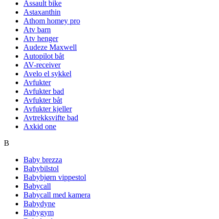
Assault bike
Astaxanthin
Athom homey pro
Atv barn
Atv henger
Audeze Maxwell
Autopilot båt
AV-receiver
Avelo el sykkel
Avfukter
Avfukter bad
Avfukter båt
Avfukter kjeller
Avtrekksvifte bad
Axkid one
B
Baby brezza
Babybilstol
Babybjørn vippestol
Babycall
Babycall med kamera
Babydyne
Babygym