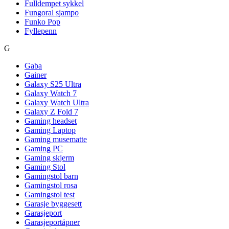
Fulldempet sykkel
Fungoral sjampo
Funko Pop
Fyllepenn
G
Gaba
Gainer
Galaxy S25 Ultra
Galaxy Watch 7
Galaxy Watch Ultra
Galaxy Z Fold 7
Gaming headset
Gaming Laptop
Gaming musematte
Gaming PC
Gaming skjerm
Gaming Stol
Gamingstol barn
Gamingstol rosa
Gamingstol test
Garasje byggesett
Garasjeport
Garasjeportåpner