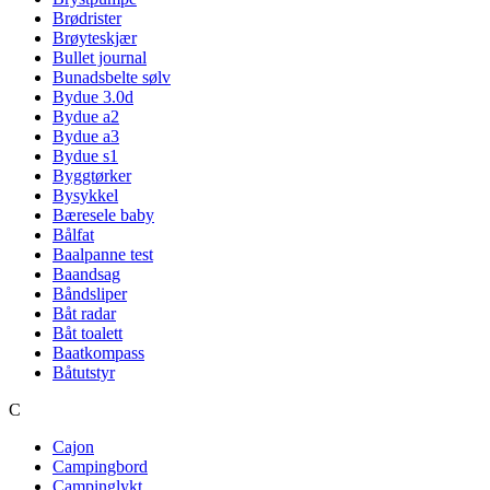
Brødrister
Brøyteskjær
Bullet journal
Bunadsbelte sølv
Bydue 3.0d
Bydue a2
Bydue a3
Bydue s1
Byggtørker
Bysykkel
Bæresele baby
Bålfat
Baalpanne test
Baandsag
Båndsliper
Båt radar
Båt toalett
Baatkompass
Båtutstyr
C
Cajon
Campingbord
Campinglykt