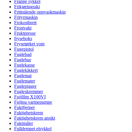
Frappe sykkel
Frikjøringsski
Frittstående oppvaskmaskin
Frityrmaskin
Frokostbrett
Frostvakt
Fruktpresse
fryseboks
Frysetørket vom
Fugepistol
Fuglebad
Fuglebur
Fuglekasse
Fuglekikkert
Fuglemat
Fuglemater
Fuglepigger
Fugleskremmer
Fujifilm X100VI
Fujitsu varmepumpe
Fuktfjerner
Fuktighetskrem
Fuktighetskrem ansikt
Fuktmåler
Fulldempet elsykkel