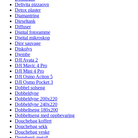
Delivita pizzaovn
Detox plaster
Diamantring
Dieseltank
Diffuser
Digital fotoramme
Digital mikroskop
Dior sauvage
Diskolys
Djembe
DJI Avata 2
DJI Mavic 4 Pro
DJI Mini 4 Pro
DJI Osmo Action 5
DJI Osmo Pocket 3
Dobbel solseng
Dobbeldyne
Dobbeldyne 200x220
Dobbeldyne 240x220
Dobbeltseng 180x200
Dobbeltseng med oppbevaring
Douchebag koffert
Douchebag sekk
Douchebag veske
Dreiebenk metall