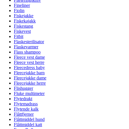
Fileteringskniv
Fineliner
Fiolin
Fiskejakke
Fiskekajakk
Fiskestang
Fiskevest
Fitbit
Flaskesterilisator
Flaskevarmer
Flass shampoo
Fleece vest dame
Fleece vest herre
Fleecedress baby
Fleecejakke barn
Fleecejakke dame
Fleecejakke herre
Flishugger
Fluke multimeter
Flytedrakt
Flytemadrass
Flytende kalk
Flåttfjerner
Flåttmiddel hund
Flåttmiddel katt