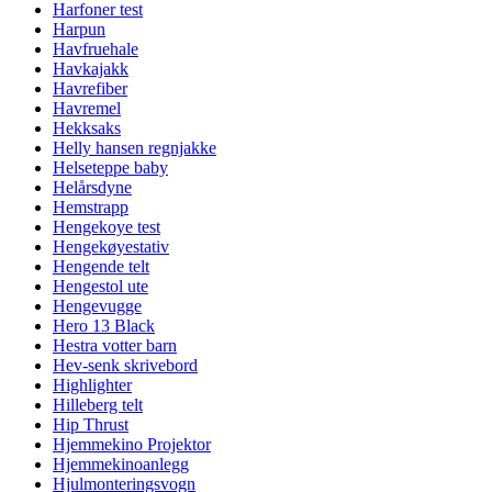
Harfoner test
Harpun
Havfruehale
Havkajakk
Havrefiber
Havremel
Hekksaks
Helly hansen regnjakke
Helseteppe baby
Helårsdyne
Hemstrapp
Hengekoye test
Hengekøyestativ
Hengende telt
Hengestol ute
Hengevugge
Hero 13 Black
Hestra votter barn
Hev-senk skrivebord
Highlighter
Hilleberg telt
Hip Thrust
Hjemmekino Projektor
Hjemmekinoanlegg
Hjulmonteringsvogn