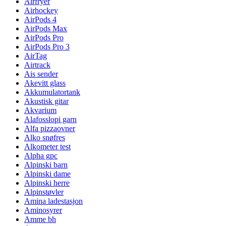
Airfryer
Airhockey
AirPods 4
AirPods Max
AirPods Pro
AirPods Pro 3
AirTag
Airtrack
Ais sender
Akevitt glass
Akkumulatortank
Akustisk gitar
Akvarium
Alafosslopi garn
Alfa pizzaovner
Alko snøfres
Alkometer test
Alpha gpc
Alpinski barn
Alpinski dame
Alpinski herre
Alpinstøvler
Amina ladestasjon
Aminosyrer
Amme bh