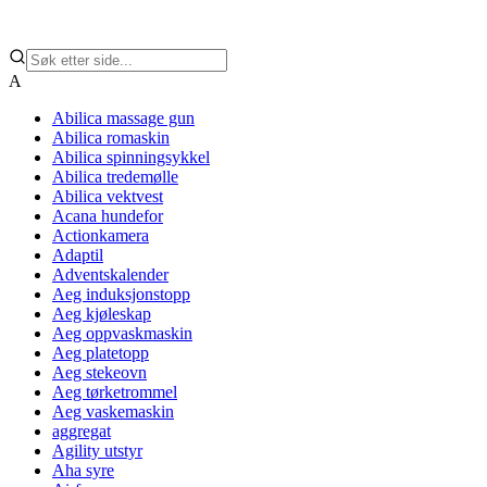
A
Abilica massage gun
Abilica romaskin
Abilica spinningsykkel
Abilica tredemølle
Abilica vektvest
Acana hundefor
Actionkamera
Adaptil
Adventskalender
Aeg induksjonstopp
Aeg kjøleskap
Aeg oppvaskmaskin
Aeg platetopp
Aeg stekeovn
Aeg tørketrommel
Aeg vaskemaskin
aggregat
Agility utstyr
Aha syre