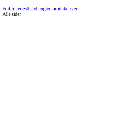
Forbrukertest
Uavhengige produkttester
Alle sider