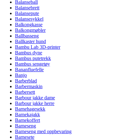
Balanseball
Balansebrett
Balansepute
Balansesykkel
Balkongkasse
Balkongmøbler
Ballbasseng
Ballkaster hund
Bambu Lab 3D-printer
Bambus dyne
Bambus putetrekk
Bambus sengetøy
Bananfluefelle
Banjo
Barberblad
Barbermaskin
Barbersett
Barbour jakke dame
Barbour jakke herre
Barnehagesekk
Barnekajakk
Barnekoffert
Barneseng
Barneseng med oppbevaring
Barnesete