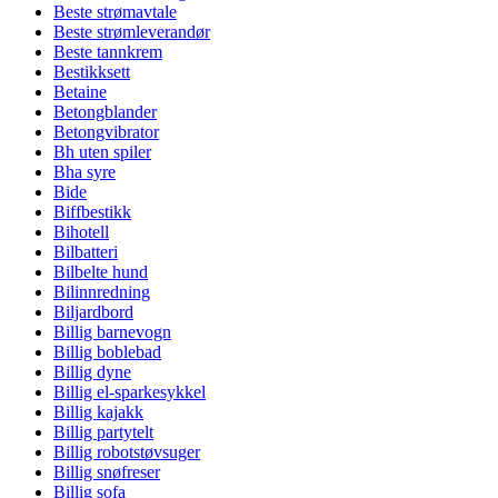
Beste strømavtale
Beste strømleverandør
Beste tannkrem
Bestikksett
Betaine
Betongblander
Betongvibrator
Bh uten spiler
Bha syre
Bide
Biffbestikk
Bihotell
Bilbatteri
Bilbelte hund
Bilinnredning
Biljardbord
Billig barnevogn
Billig boblebad
Billig dyne
Billig el-sparkesykkel
Billig kajakk
Billig partytelt
Billig robotstøvsuger
Billig snøfreser
Billig sofa