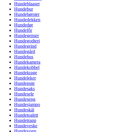
Hundeblaaser
Hundebur
Hundebørster
Hundedekken
Hundedør
Hundefôr
Hundegenser
Hundegodteri
Hundegrind
Hundegård
Hundehus
Hundekamera
Hundekobbel
Hundekrage
Hundeleker
Hundepute
Hundesaks
Hundesele
Hundeseng
Hundesjampo
Hundeskål
Hundetoalett
Hundetrapp
Hundeveske
Hundevogn