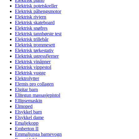
Elektrisk piano
Elektrisk potetskreller
Elektrisk påhengsmotor
Elektrisk rivjern
Elektrisk skateboard
Elektrisk snøfres
Elektrisk tannbørste test
Elektrisk trillebår
Elektrisk trommesett
Elektrisk tørkestativ
Elektrisk ugressfjerner
Elektrisk vinåpner
Elektrisk vippestol
Elektrisk vugge
Elektrolytter
Elemis pro collagen
Elgitar barn
Elitegun massasjepistol
Ellipsemaskin
Elmoped
Elsykkel barn
Elsykkel dame
Emaljekopp
Emberton II
Emmaljunga barnevogn