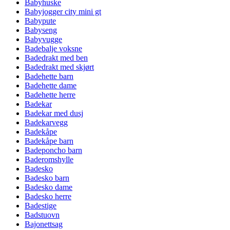
Babyhuske
Babyjogger city mini gt
Babypute
Babyseng
Babyvugge
Badebalje voksne
Badedrakt med ben
Badedrakt med skjørt
Badehette barn
Badehette dame
Badehette herre
Badekar
Badekar med dusj
Badekarvegg
Badekåpe
Badekåpe barn
Badeponcho barn
Baderomshylle
Badesko
Badesko barn
Badesko dame
Badesko herre
Badestige
Badstuovn
Bajonettsag