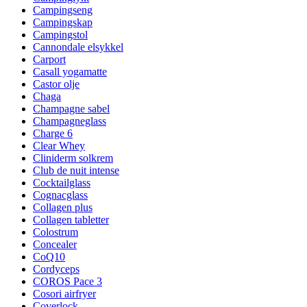
Campingseng
Campingskap
Campingstol
Cannondale elsykkel
Carport
Casall yogamatte
Castor olje
Chaga
Champagne sabel
Champagneglass
Charge 6
Clear Whey
Cliniderm solkrem
Club de nuit intense
Cocktailglass
Cognacglass
Collagen plus
Collagen tabletter
Colostrum
Concealer
CoQ10
Cordyceps
COROS Pace 3
Cosori airfryer
Coverlock