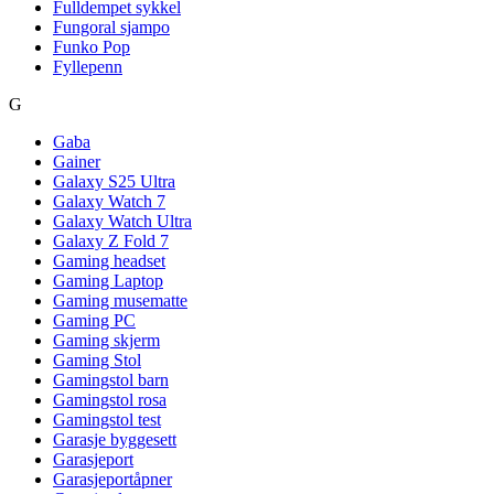
Fulldempet sykkel
Fungoral sjampo
Funko Pop
Fyllepenn
G
Gaba
Gainer
Galaxy S25 Ultra
Galaxy Watch 7
Galaxy Watch Ultra
Galaxy Z Fold 7
Gaming headset
Gaming Laptop
Gaming musematte
Gaming PC
Gaming skjerm
Gaming Stol
Gamingstol barn
Gamingstol rosa
Gamingstol test
Garasje byggesett
Garasjeport
Garasjeportåpner