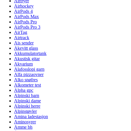
Airfryer
Airhockey
AirPods 4
AirPods Max
AirPods Pro
AirPods Pro 3
AirTag
Airtrack
Ais sender
Akevitt glass
Akkumulatortank
Akustisk gitar
Akvarium
Alafosslopi garn
Alfa pizzaovner
Alko snøfres
Alkometer test
Alpha gpc
Alpinski barn
Alpinski dame
Alpinski herre
Alpinstøvler
Amina ladestasjon
Aminosyrer
Amme bh