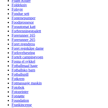
Foam Roller
Foldekniv
Folsyre
Fondue sett
Fontenepumper
Foodprossesor
Forautomat katt
Forbrenningstoalett
Forerunner 165
Forerunner 265
Foret regndress
Foret regnkåpe dame
Forlovelsesring
Fortelt campingvogn
Fosna el sykkel
Fotballmaal hage
Fotballsko barn
Fotballspill
Fotkrem
Fotmassasje maskin
Fotobok
Fotoprinter
Fotstøtte
Foundation
Frankincense