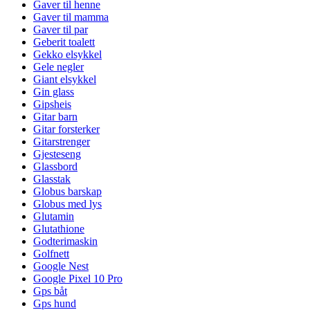
Gaver til henne
Gaver til mamma
Gaver til par
Geberit toalett
Gekko elsykkel
Gele negler
Giant elsykkel
Gin glass
Gipsheis
Gitar barn
Gitar forsterker
Gitarstrenger
Gjesteseng
Glassbord
Glasstak
Globus barskap
Globus med lys
Glutamin
Glutathione
Godterimaskin
Golfnett
Google Nest
Google Pixel 10 Pro
Gps båt
Gps hund