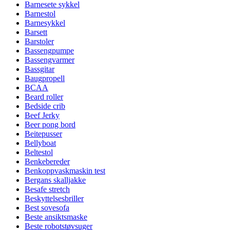
Barnesete sykkel
Barnestol
Barnesykkel
Barsett
Barstoler
Bassengpumpe
Bassengvarmer
Bassgitar
Baugpropell
BCAA
Beard roller
Bedside crib
Beef Jerky
Beer pong bord
Beitepusser
Bellyboat
Beltestol
Benkebereder
Benkoppvaskmaskin test
Bergans skalljakke
Besafe stretch
Beskyttelsesbriller
Best sovesofa
Beste ansiktsmaske
Beste robotstøvsuger