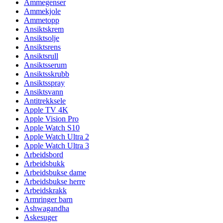
Ammegenser
Ammekjole
Ammetopp
Ansiktskrem
Ansiktsolje
Ansiktsrens
Ansiktsrull
Ansiktsserum
Ansiktsskrubb
Ansiktsspray
Ansiktsvann
Antitrekksele
Apple TV 4K
Apple Vision Pro
Apple Watch S10
Apple Watch Ultra 2
Apple Watch Ultra 3
Arbeidsbord
Arbeidsbukk
Arbeidsbukse dame
Arbeidsbukse herre
Arbeidskrakk
Armringer barn
Ashwagandha
Askesuger