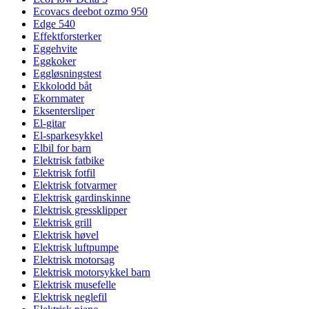
Ecovacs deebot ozmo 950
Edge 540
Effektforsterker
Eggehvite
Eggkoker
Eggløsningstest
Ekkolodd båt
Ekornmater
Eksentersliper
El-gitar
El-sparkesykkel
Elbil for barn
Elektrisk fatbike
Elektrisk fotfil
Elektrisk fotvarmer
Elektrisk gardinskinne
Elektrisk gressklipper
Elektrisk grill
Elektrisk høvel
Elektrisk luftpumpe
Elektrisk motorsag
Elektrisk motorsykkel barn
Elektrisk musefelle
Elektrisk neglefil