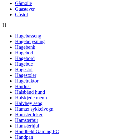
Gåmølle
Gaastaver
Gåstol
H
Hagebasseng
Hagebelysning
Hagebenk
Hagebod
Hagebord
Hagebue
Hagestol
Hagestoler
Hagetraktor
Hairlust
Halsbånd hund
Halskjede menn
Halvhøy seng
Hamax sykkelvogn
Hamster leker
Hamsterbur
Hamsterhjul
Handheld Gaming PC
Handpan