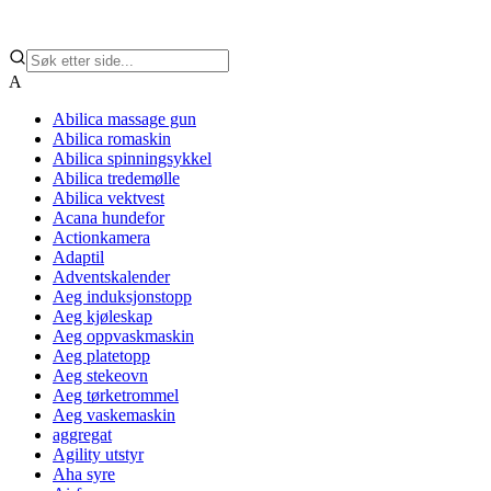
A
Abilica massage gun
Abilica romaskin
Abilica spinningsykkel
Abilica tredemølle
Abilica vektvest
Acana hundefor
Actionkamera
Adaptil
Adventskalender
Aeg induksjonstopp
Aeg kjøleskap
Aeg oppvaskmaskin
Aeg platetopp
Aeg stekeovn
Aeg tørketrommel
Aeg vaskemaskin
aggregat
Agility utstyr
Aha syre