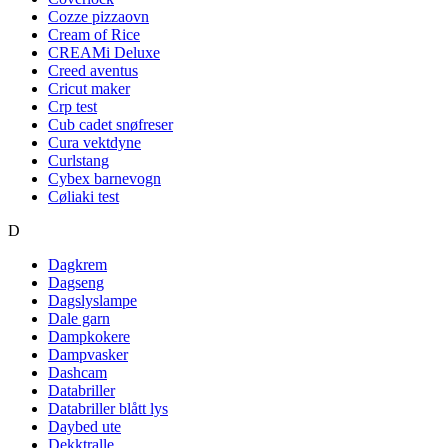
Cozze pizzaovn
Cream of Rice
CREAMi Deluxe
Creed aventus
Cricut maker
Crp test
Cub cadet snøfreser
Cura vektdyne
Curlstang
Cybex barnevogn
Cøliaki test
D
Dagkrem
Dagseng
Dagslyslampe
Dale garn
Dampkokere
Dampvasker
Dashcam
Databriller
Databriller blått lys
Daybed ute
Dekktralle