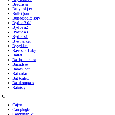
Brødrister
Brøyteskjær
Bullet journal
Bunadsbelte sølv
Bydue 3.0d
Bydue a2
Bydue a3
Bydue s1
Byggtørker
Bysykkel
Bæresele baby
Bålfat
Baalpanne test
Baandsag
Båndsliper
Båt radar
Båt toalett
Baatkompass
Båtutstyr
C
Cajon
Campingbord
Campinglykt