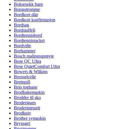
Boksesekk barn
Bongotromme
Bordkort dåp
Bordkort konfirmasjon
Bordsag
Bordstaffeli
Bordtennisbord
Bordtennisracket
Bordvifte
Borhammer
Bosch malingssprøyte
Bose QC Ultra
Bose QuietComfort Ultra
Bowers & Wilkins
Brenselcelle
Brettspill
Brio togbane
Brodbakemaskin
Brodder til sko
Broderigarn
Broderingssett
Brodkniv
Brother symaskin
Brynsgel
Brystpumpe