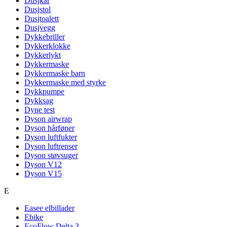
Dusjkar
Dusjstol
Dusjtoalett
Dusjvegg
Dykkebriller
Dykkerklokke
Dykkerlykt
Dykkermaske
Dykkermaske barn
Dykkermaske med styrke
Dykkpumpe
Dykksag
Dyne test
Dyson airwrap
Dyson hårføner
Dyson luftfukter
Dyson luftrenser
Dyson støvsuger
Dyson V12
Dyson V15
E
Easee elbillader
Ebike
EcoFlow Delta 3