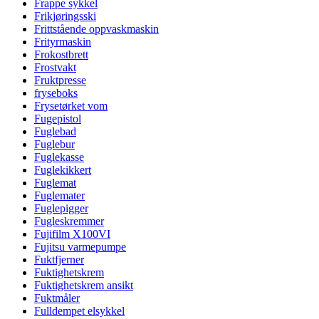
Frappe sykkel
Frikjøringsski
Frittstående oppvaskmaskin
Frityrmaskin
Frokostbrett
Frostvakt
Fruktpresse
fryseboks
Frysetørket vom
Fugepistol
Fuglebad
Fuglebur
Fuglekasse
Fuglekikkert
Fuglemat
Fuglemater
Fuglepigger
Fugleskremmer
Fujifilm X100VI
Fujitsu varmepumpe
Fuktfjerner
Fuktighetskrem
Fuktighetskrem ansikt
Fuktmåler
Fulldempet elsykkel