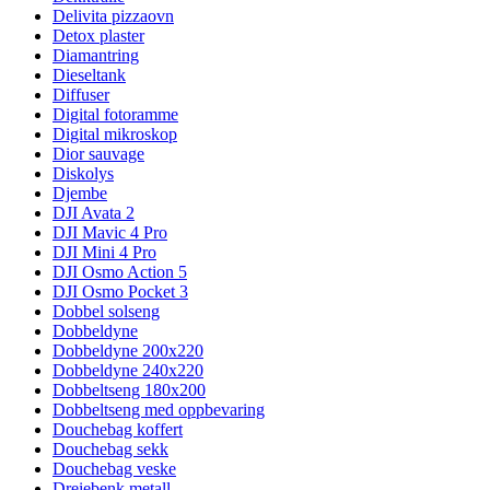
Delivita pizzaovn
Detox plaster
Diamantring
Dieseltank
Diffuser
Digital fotoramme
Digital mikroskop
Dior sauvage
Diskolys
Djembe
DJI Avata 2
DJI Mavic 4 Pro
DJI Mini 4 Pro
DJI Osmo Action 5
DJI Osmo Pocket 3
Dobbel solseng
Dobbeldyne
Dobbeldyne 200x220
Dobbeldyne 240x220
Dobbeltseng 180x200
Dobbeltseng med oppbevaring
Douchebag koffert
Douchebag sekk
Douchebag veske
Dreiebenk metall