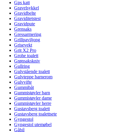
Gps katt
Gravelsykkel
Gravidbelte
Graviditetstest
Gravidpute
Grensaks
Gressarmering
Grillpaviljong
Grisevekt
Grit X2 Pro
Grohe toalett
Grønsakskniv
Gullring
Gulvstående toalett
Gulvteppe barnerom
Gulvvifte
Gummibåt
Gummistøvler barn
Gummistøvler dame
Gummistøvler herre
Gustavsberg toalett
Gustavsberg toalettsete
Gyngestol
Gyngestol utemøbel
Gåbil