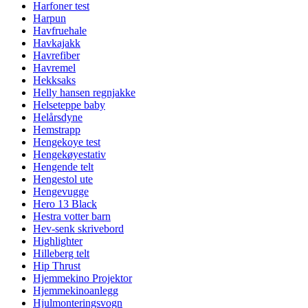
Harfoner test
Harpun
Havfruehale
Havkajakk
Havrefiber
Havremel
Hekksaks
Helly hansen regnjakke
Helseteppe baby
Helårsdyne
Hemstrapp
Hengekoye test
Hengekøyestativ
Hengende telt
Hengestol ute
Hengevugge
Hero 13 Black
Hestra votter barn
Hev-senk skrivebord
Highlighter
Hilleberg telt
Hip Thrust
Hjemmekino Projektor
Hjemmekinoanlegg
Hjulmonteringsvogn