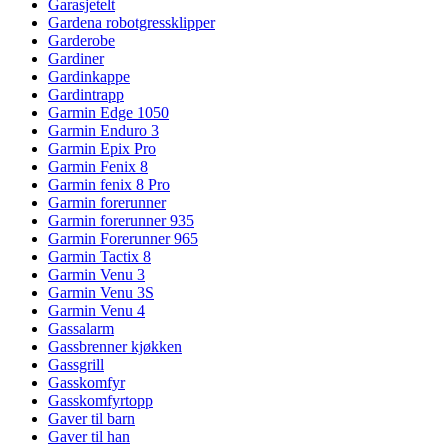
Garasjetelt
Gardena robotgressklipper
Garderobe
Gardiner
Gardinkappe
Gardintrapp
Garmin Edge 1050
Garmin Enduro 3
Garmin Epix Pro
Garmin Fenix 8
Garmin fenix 8 Pro
Garmin forerunner
Garmin forerunner 935
Garmin Forerunner 965
Garmin Tactix 8
Garmin Venu 3
Garmin Venu 3S
Garmin Venu 4
Gassalarm
Gassbrenner kjøkken
Gassgrill
Gasskomfyr
Gasskomfyrtopp
Gaver til barn
Gaver til han