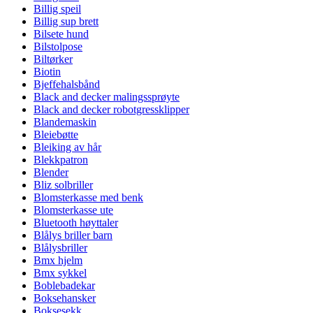
Billig speil
Billig sup brett
Bilsete hund
Bilstolpose
Biltørker
Biotin
Bjeffehalsbånd
Black and decker malingssprøyte
Black and decker robotgressklipper
Blandemaskin
Bleiebøtte
Bleiking av hår
Blekkpatron
Blender
Bliz solbriller
Blomsterkasse med benk
Blomsterkasse ute
Bluetooth høyttaler
Blålys briller barn
Blålysbriller
Bmx hjelm
Bmx sykkel
Boblebadekar
Boksehansker
Boksesekk