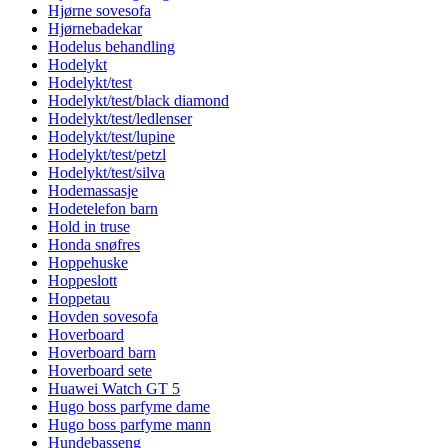
Hjørne sovesofa
Hjørnebadekar
Hodelus behandling
Hodelykt
Hodelykt/test
Hodelykt/test/black diamond
Hodelykt/test/ledlenser
Hodelykt/test/lupine
Hodelykt/test/petzl
Hodelykt/test/silva
Hodemassasje
Hodetelefon barn
Hold in truse
Honda snøfres
Hoppehuske
Hoppeslott
Hoppetau
Hovden sovesofa
Hoverboard
Hoverboard barn
Hoverboard sete
Huawei Watch GT 5
Hugo boss parfyme dame
Hugo boss parfyme mann
Hundebasseng