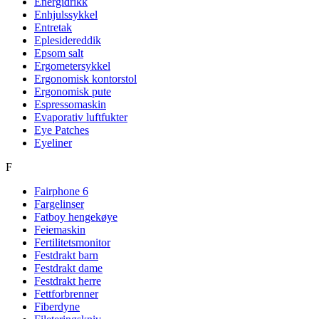
Energidrikk
Enhjulssykkel
Entretak
Eplesidereddik
Epsom salt
Ergometersykkel
Ergonomisk kontorstol
Ergonomisk pute
Espressomaskin
Evaporativ luftfukter
Eye Patches
Eyeliner
F
Fairphone 6
Fargelinser
Fatboy hengekøye
Feiemaskin
Fertilitetsmonitor
Festdrakt barn
Festdrakt dame
Festdrakt herre
Fettforbrenner
Fiberdyne