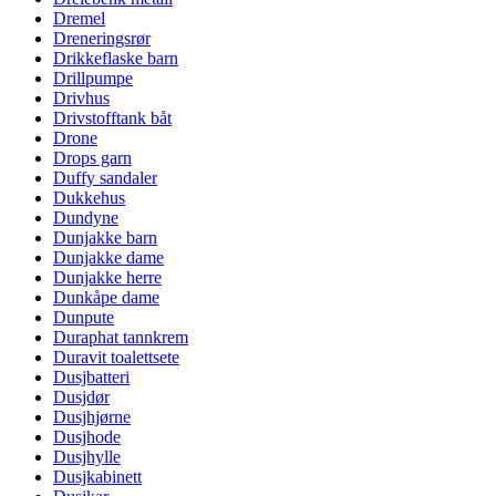
Dremel
Dreneringsrør
Drikkeflaske barn
Drillpumpe
Drivhus
Drivstofftank båt
Drone
Drops garn
Duffy sandaler
Dukkehus
Dundyne
Dunjakke barn
Dunjakke dame
Dunjakke herre
Dunkåpe dame
Dunpute
Duraphat tannkrem
Duravit toalettsete
Dusjbatteri
Dusjdør
Dusjhjørne
Dusjhode
Dusjhylle
Dusjkabinett