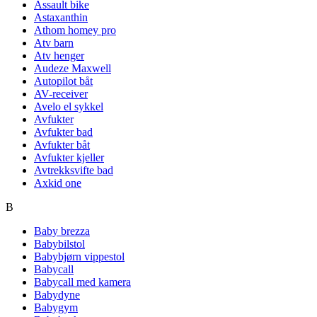
Assault bike
Astaxanthin
Athom homey pro
Atv barn
Atv henger
Audeze Maxwell
Autopilot båt
AV-receiver
Avelo el sykkel
Avfukter
Avfukter bad
Avfukter båt
Avfukter kjeller
Avtrekksvifte bad
Axkid one
B
Baby brezza
Babybilstol
Babybjørn vippestol
Babycall
Babycall med kamera
Babydyne
Babygym