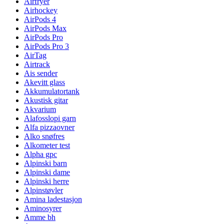
Airfryer
Airhockey
AirPods 4
AirPods Max
AirPods Pro
AirPods Pro 3
AirTag
Airtrack
Ais sender
Akevitt glass
Akkumulatortank
Akustisk gitar
Akvarium
Alafosslopi garn
Alfa pizzaovner
Alko snøfres
Alkometer test
Alpha gpc
Alpinski barn
Alpinski dame
Alpinski herre
Alpinstøvler
Amina ladestasjon
Aminosyrer
Amme bh