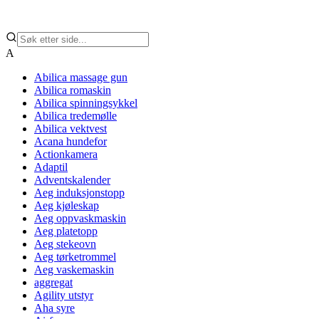
A
Abilica massage gun
Abilica romaskin
Abilica spinningsykkel
Abilica tredemølle
Abilica vektvest
Acana hundefor
Actionkamera
Adaptil
Adventskalender
Aeg induksjonstopp
Aeg kjøleskap
Aeg oppvaskmaskin
Aeg platetopp
Aeg stekeovn
Aeg tørketrommel
Aeg vaskemaskin
aggregat
Agility utstyr
Aha syre