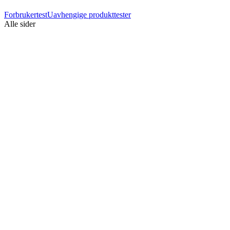
Forbrukertest
Uavhengige produkttester
Alle sider